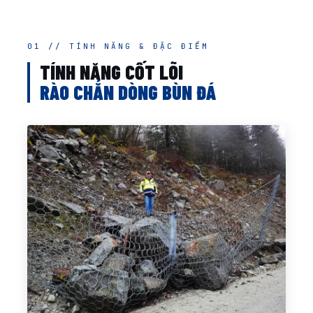
01 // TÍNH NĂNG & ĐẶC ĐIỂM
TÍNH NĂNG CỐT LÕI
RÀO CHẮN DÒNG BÙN ĐÁ