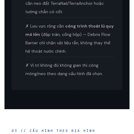
cần neo đất TerraNail/TerraAnchor hoặc
tường chắn có cốt.
✗ Lưu vực rộng cần
công trình thoát lũ quy
mô lớn
(đập tràn, cống hộp) — Debris Flow
Barrier chỉ chặn vật liệu rắn, không thay thế
hệ thoát nước chính.
✗ Vị trí không đủ không gian thi công
móng/neo theo dạng cấu hình đã chọn.
03 // CẤU HÌNH THEO ĐỊA HÌNH