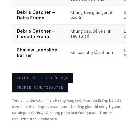
Debris Catcher –
Khung tam giác gọn, ít
Không g
bảo trì
cận th
Delta Frame
Debris Catcher –
Khung cao, dễ vệ sinh
Lưu lượ
sau sự cố
định kỳ
Lambda Frame
Shallow Landslide
Địa hìn
Kết cấu nhẹ, lắp nhanh
quy mô
Barrier
THIẾT KẾ THEO LƯU VỰC
TRUMER SCHUTZBAUTEN
Tiêu chí chọn cấu hình: bề rộng lòng suối/khe, lưu lượng bùn đá
ước tính, khả năng tiếp cận bảo trì, không gian thi công. Nguồn:
catalogue kỹ thuật & khung phân loại Geoquest × Trumer
Schutzbauten Geohazard.