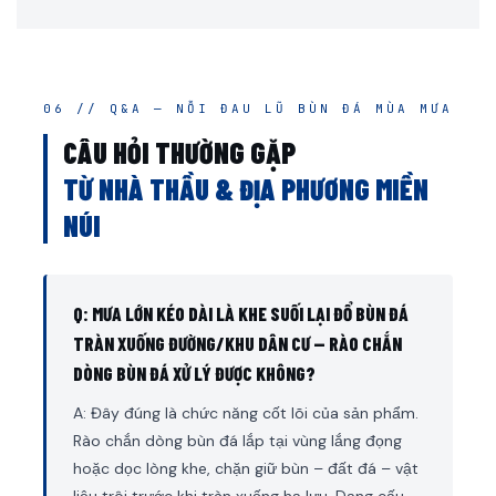
06 // Q&A — NỖI ĐAU LŨ BÙN ĐÁ MÙA MƯA
CÂU HỎI THƯỜNG GẶP
TỪ NHÀ THẦU & ĐỊA PHƯƠNG MIỀN
NÚI
Q: MƯA LỚN KÉO DÀI LÀ KHE SUỐI LẠI ĐỔ BÙN ĐÁ
TRÀN XUỐNG ĐƯỜNG/KHU DÂN CƯ — RÀO CHẮN
DÒNG BÙN ĐÁ XỬ LÝ ĐƯỢC KHÔNG?
A: Đây đúng là chức năng cốt lõi của sản phẩm.
Rào chắn dòng bùn đá lắp tại vùng lắng đọng
hoặc dọc lòng khe, chặn giữ bùn – đất đá – vật
liệu trôi trước khi tràn xuống hạ lưu. Dạng cấu