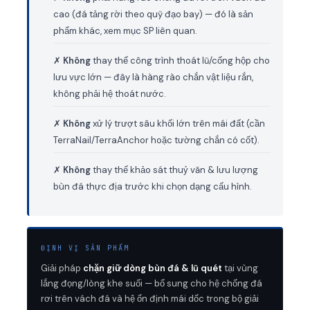
cao (đá tảng rời theo quỹ đạo bay) — đó là sản
phẩm khác, xem mục SP liên quan.
✗
Không
thay thế công trình thoát lũ/cống hộp cho
lưu vực lớn — đây là hàng rào chắn vật liệu rắn,
không phải hệ thoát nước.
✗
Không
xử lý trượt sâu khối lớn trên mái đất (cần
TerraNail/TerraAnchor hoặc tường chắn có cốt).
✗
Không
thay thế khảo sát thuỷ văn & lưu lượng
bùn đá thực địa trước khi chọn dạng cấu hình.
ĐỊNH VỊ SẢN PHẨM
Giải pháp
chặn giữ dòng bùn đá & lũ quét
tại vùng
lắng đọng/lòng khe suối — bổ sung cho hệ chống đá
rơi trên vách đá và hệ ổn định mái dốc trong bộ giải