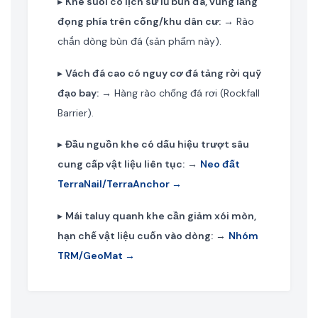
▸
Khe suối có lịch sử lũ bùn đá, vùng lắng
đọng phía trên cống/khu dân cư:
→ Rào
chắn dòng bùn đá (sản phẩm này).
▸
Vách đá cao có nguy cơ đá tảng rời quỹ
đạo bay:
→ Hàng rào chống đá rơi (Rockfall
Barrier).
▸
Đầu nguồn khe có dấu hiệu trượt sâu
cung cấp vật liệu liên tục:
→
Neo đất
TerraNail/TerraAnchor →
▸
Mái taluy quanh khe cần giảm xói mòn,
hạn chế vật liệu cuốn vào dòng:
→
Nhóm
TRM/GeoMat →