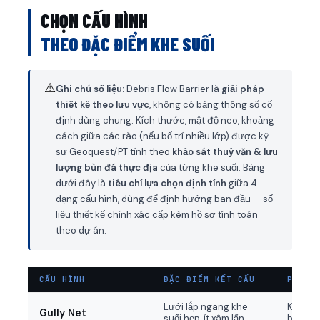
CHỌN CẤU HÌNH
THEO ĐẶC ĐIỂM KHE SUỐI
⚠
Ghi chú số liệu:
Debris Flow Barrier là
giải pháp
thiết kế theo lưu vực
, không có bảng thông số cố
định dùng chung. Kích thước, mật độ neo, khoảng
cách giữa các rào (nếu bố trí nhiều lớp) được kỹ
sư Geoquest/PT tính theo
khảo sát thuỷ văn & lưu
lượng bùn đá thực địa
của từng khe suối. Bảng
dưới đây là
tiêu chí lựa chọn định tính
giữa 4
dạng cấu hình, dùng để định hướng ban đầu — số
liệu thiết kế chính xác cấp kèm hồ sơ tính toán
theo dự án.
CẤU HÌNH
ĐẶC ĐIỂM KẾT CẤU
PHÙ H
Lưới lắp ngang khe
Khe hẹ
Gully Net
suối hẹp, ít xâm lấn
bình, n