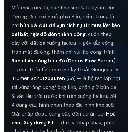
Mỗi mùa mưa lũ, các khe suối & taluy âm dọc
đường đèo miền núi phía Bắc, miền Trung là
nơi
bùn đá, đất đá vụn tích tụ từ mưa lớn kéo
DFB
dài bất ngờ đổ dồn thành dòng
, cuốn theo
cây cối, đất đá xuống hạ lưu — gây tắc cống,
tràn mặt đường, thậm chí vùi lấp công trình.
Rào chắn dòng bùn đá (Debris Flow Barrier)
— phát triển từ liên minh kỹ thuật Geoquest ×
Trumer Schutzbauten
(Áo) — là hệ rào lắp đặt
tại vùng lắng đọng/lòng khe, chặn giữ bùn đá
& vật liệu trôi trước khi tràn xuống hạ lưu, với
4 dạng cấu hình chọn theo địa hình khe suối.
Giải pháp được cung cấp đến dự án bởi
Hoá
chất Xây dựng PT
— đơn vị nhập khẩu, phân
phối vật tư địa kỹ thuật Geoquest & thi công