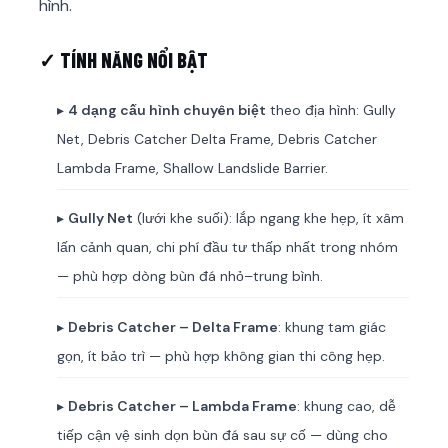
hình.
✓ TÍNH NĂNG NỔI BẬT
▸
4 dạng cấu hình chuyên biệt
theo địa hình: Gully
Net, Debris Catcher Delta Frame, Debris Catcher
Lambda Frame, Shallow Landslide Barrier.
▸
Gully Net
(lưới khe suối): lắp ngang khe hẹp, ít xâm
lấn cảnh quan, chi phí đầu tư thấp nhất trong nhóm
— phù hợp dòng bùn đá nhỏ–trung bình.
▸
Debris Catcher – Delta Frame
: khung tam giác
gọn, ít bảo trì — phù hợp không gian thi công hẹp.
▸
Debris Catcher – Lambda Frame
: khung cao, dễ
tiếp cận vệ sinh dọn bùn đá sau sự cố — dùng cho