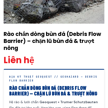
Rào chắn dòng bùn đá (Debris Flow
Barrier) – chặn lũ bùn đá & trượt
nông
Liên hệ
ĐỊA KỸ THUẬT GEOQUEST // GEOHAZARD — DEBRIS
FLOW BARRIER
RÀO CHẮN DÒNG BÙN ĐÁ (DEBRIS FLOW
BARRIER) — CHẶN LŨ BÙN ĐÁ & TRƯỢT NÔNG
Hệ rào & lưới chắn
Geoquest × Trumer Schutzbauten
lắp đặt tại khe suối, lòng khe cạn, vùng lắng đọng để