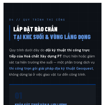
04 // QUY TRÌNH THI CÔNG
LẮP ĐẶT RÀO CHẮN
TẠI KHE SUỐI & VÙNG LẮNG ĐỌNG
Quy trình dưới đây do
đội kỹ thuật thi công trực
tiếp của Hoá chất Xây dựng PT
thực hiện hoặc giám
sát tại hiện trường khe suối — một phần trong dịch vụ
thi công trọn gói giải pháp địa kỹ thuật Geoquest
,
không dừng lại ở việc giao vật tư đến công trình.
01
KHẢO SÁT THUỶ VĂN & LƯU LƯỢNG