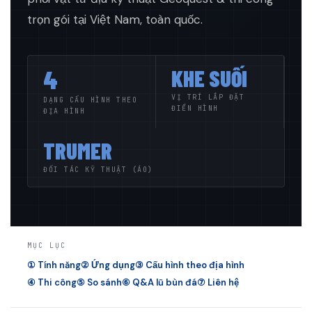
trọn gói tại Việt Nam, toàn quốc.
4
KHE SUỐI
VỊ TRÍ LẮP ĐẶT
DẠNG CẤU HÌNH THEO
ĐIỂN HÌNH
ĐỊA HÌNH
TRUMER
ĐỐI TÁC KỸ THUẬT (ÁO)
MỤC LỤC
① Tính năng
② Ứng dụng
③ Cấu hình theo địa hình
④ Thi công
⑤ So sánh
⑥ Q&A lũ bùn đá
⑦ Liên hệ