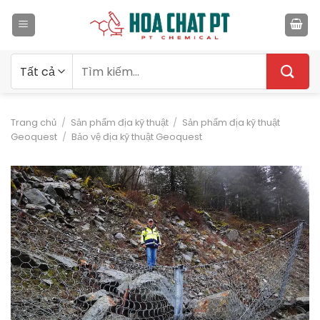
Bỏ
qua
nội
dung
Tìm
kiếm:
Trang chủ
/
Sản phẩm địa kỹ thuật
/
Sản phẩm địa kỹ thuật
Geoquest
/
Bảo vệ địa kỹ thuật Geoquest