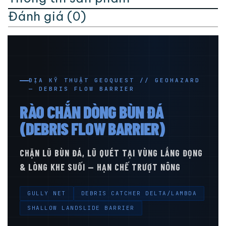
Đánh giá (0)
ĐỊA KỸ THUẬT GEOQUEST // GEOHAZARD
— DEBRIS FLOW BARRIER
RÀO CHẮN DÒNG BÙN ĐÁ
(DEBRIS FLOW BARRIER)
CHẶN LŨ BÙN ĐÁ, LŨ QUÉT TẠI VÙNG LẮNG ĐỌNG
& LÒNG KHE SUỐI — HẠN CHẾ TRƯỢT NÔNG
GULLY NET
DEBRIS CATCHER DELTA/LAMBDA
SHALLOW LANDSLIDE BARRIER