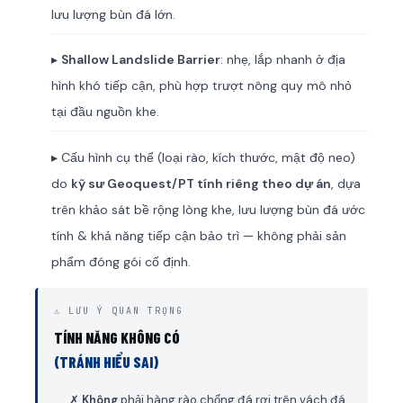
lưu lượng bùn đá lớn.
▸
Shallow Landslide Barrier
: nhẹ, lắp nhanh ở địa
hình khó tiếp cận, phù hợp trượt nông quy mô nhỏ
tại đầu nguồn khe.
▸ Cấu hình cụ thể (loại rào, kích thước, mật độ neo)
do
kỹ sư Geoquest/PT tính riêng theo dự án
, dựa
trên khảo sát bề rộng lòng khe, lưu lượng bùn đá ước
tính & khả năng tiếp cận bảo trì — không phải sản
phẩm đóng gói cố định.
⚠ LƯU Ý QUAN TRỌNG
TÍNH NĂNG KHÔNG CÓ
(TRÁNH HIỂU SAI)
✗
Không
phải hàng rào chống đá rơi trên vách đá