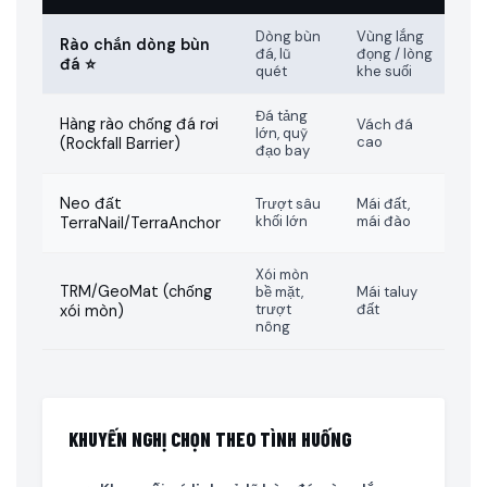
Dòng bùn
Vùng lắng
Rào chắn dòng bùn
4 
đá, lũ
đọng / lòng
dẹ
đá ⭐
quét
khe suối
Đá tảng
Ph
Hàng rào chống đá rơi
Vách đá
lớn, quỹ
ME
cao
(Rockfall Barrier)
đạo bay
rà
Xử
Neo đất
Trượt sâu
Mái đất,
th
khối lớn
mái đào
TerraNail/TerraAnchor
ph
Xói mòn
Gi
TRM/GeoMat (chống
bề mặt,
Mái taluy
— 
trượt
đất
xói mòn)
đầ
nông
KHUYẾN NGHỊ CHỌN THEO TÌNH HUỐNG