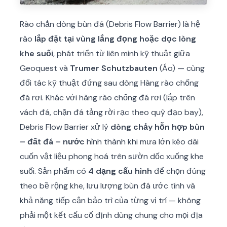
Rào chắn dòng bùn đá (Debris Flow Barrier) là hệ
rào
lắp đặt tại vùng lắng đọng hoặc dọc lòng
khe suối
, phát triển từ liên minh kỹ thuật giữa
Geoquest và
Trumer Schutzbauten
(Áo) — cùng
đối tác kỹ thuật đứng sau dòng Hàng rào chống
đá rơi. Khác với hàng rào chống đá rơi (lắp trên
vách đá, chặn đá tảng rời rạc theo quỹ đạo bay),
Debris Flow Barrier xử lý
dòng chảy hỗn hợp bùn
– đất đá – nước
hình thành khi mưa lớn kéo dài
cuốn vật liệu phong hoá trên sườn dốc xuống khe
suối. Sản phẩm có
4 dạng cấu hình
để chọn đúng
theo bề rộng khe, lưu lượng bùn đá ước tính và
khả năng tiếp cận bảo trì của từng vị trí — không
phải một kết cấu cố định dùng chung cho mọi địa