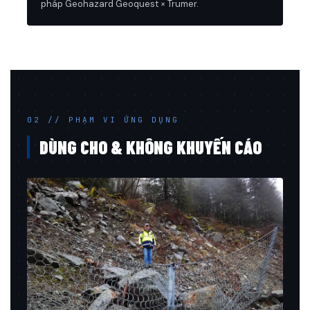
pháp Geohazard Geoquest × Trumer.
02 // PHẠM VI ỨNG DỤNG
DÙNG CHO & KHÔNG KHUYẾN CÁO