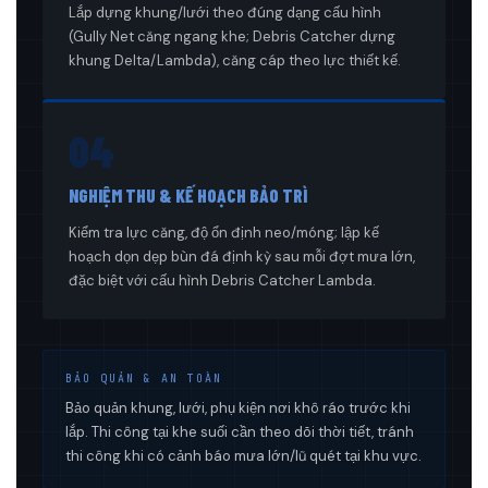
Lắp dựng khung/lưới theo đúng dạng cấu hình
(Gully Net căng ngang khe; Debris Catcher dựng
khung Delta/Lambda), căng cáp theo lực thiết kế.
04
NGHIỆM THU & KẾ HOẠCH BẢO TRÌ
Kiểm tra lực căng, độ ổn định neo/móng; lập kế
hoạch dọn dẹp bùn đá định kỳ sau mỗi đợt mưa lớn,
đặc biệt với cấu hình Debris Catcher Lambda.
BẢO QUẢN & AN TOÀN
Bảo quản khung, lưới, phụ kiện nơi khô ráo trước khi
lắp. Thi công tại khe suối cần theo dõi thời tiết, tránh
thi công khi có cảnh báo mưa lớn/lũ quét tại khu vực.