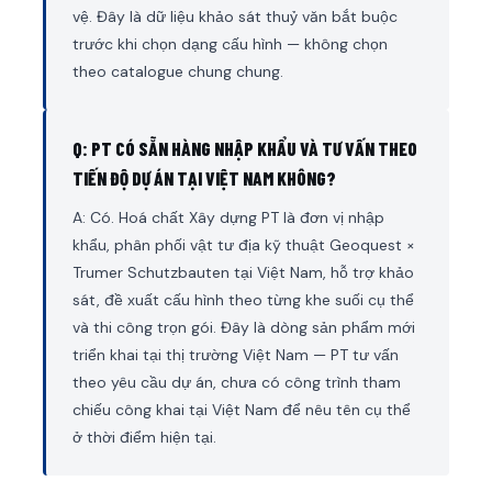
vệ. Đây là dữ liệu khảo sát thuỷ văn bắt buộc
trước khi chọn dạng cấu hình — không chọn
theo catalogue chung chung.
Q: PT CÓ SẴN HÀNG NHẬP KHẨU VÀ TƯ VẤN THEO
TIẾN ĐỘ DỰ ÁN TẠI VIỆT NAM KHÔNG?
A: Có. Hoá chất Xây dựng PT là đơn vị nhập
khẩu, phân phối vật tư địa kỹ thuật Geoquest ×
Trumer Schutzbauten tại Việt Nam, hỗ trợ khảo
sát, đề xuất cấu hình theo từng khe suối cụ thể
và thi công trọn gói. Đây là dòng sản phẩm mới
triển khai tại thị trường Việt Nam — PT tư vấn
theo yêu cầu dự án, chưa có công trình tham
chiếu công khai tại Việt Nam để nêu tên cụ thể
ở thời điểm hiện tại.