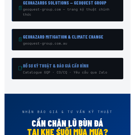
GEOHAZARDS SOLUTIONS — GEOQUEST GROUP
📄
geoquest-group.com — trang kỹ thuật chính
thức
GEOHAZARD MITIGATION & CLIMATE CHANGE
📄
geoquest-group.com.au
HỒ SƠ KỸ THUẬT & BÁO GIÁ CẤU HÌNH
📑
Catalogue GQP · CO/CQ · Yêu cầu qua Zalo
NHẬN BÁO GIÁ & TƯ VẤN KỸ THUẬT
CẦN CHẶN LŨ BÙN ĐÁ
TẠI KHE SUỐI MÙA MƯA?