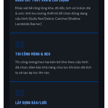
Khảo sát bề rộng lòng khe, độ dốc, lịch sử lũ bùn đá
& ước tính lưu lượng thiết kế để chọn đúng dạng
cấu hình (Gully Net/Debris Catcher/Shallow
Landslide Barrier).
02
THI CÔNG MÓNG & NEO
Thi công móng/neo hai bên bờ khe theo cấu hình
đã chọn, đảm bảo khả năng chịu lực khi bùn đá tích
tụ và tạo áp lực lên rào.
03
LẮP DỰNG RÀO/LƯỚI