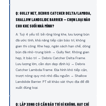
Q: GULLY NET, DEBRIS CATCHER DELTA/LAMBDA,
SHALLOW LANDSLIDE BARRIER — CHỌN LOẠI NÀO
CHO KHE SUỐI NHÀ MÌNH?
A: Tuỳ 4 yếu tố: bề rộng lòng khe, lưu lượng bùn
đá ước tính, khả năng tiếp cận bảo trì, không
gian thi công. Khe hẹp, ngân sách hạn chế, dòng
bùn đá nhỏ–trung bình → Gully Net. Không gian
hẹp, ít bảo trì → Debris Catcher Delta Frame.
Lưu lượng lớn, cần dọn dẹp định kỳ → Debris
Catcher Lambda Frame. Địa hình khó tiếp cận,
trượt nông quy mô nhỏ đầu nguồn → Shallow
Landslide Barrier. PT sẽ khảo sát thực địa để đề
xuất đúng loại.
Q: LẮP XONG CÓ CẦN BẢO TRÌ GÌ KHÔNG, HAY CHỈ