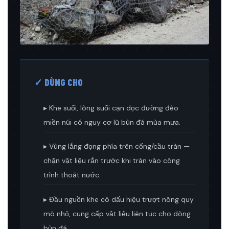
✓ DÙNG CHO
▸ Khe suối, lòng suối cạn dọc đường đèo
miền núi có nguy cơ lũ bùn đá mùa mưa.
▸ Vùng lắng đọng phía trên cống/cầu tràn —
chặn vật liệu rắn trước khi tràn vào công
trình thoát nước.
▸ Đầu nguồn khe có dấu hiệu trượt nông quy
mô nhỏ, cung cấp vật liệu liên tục cho dòng
bùn đá.