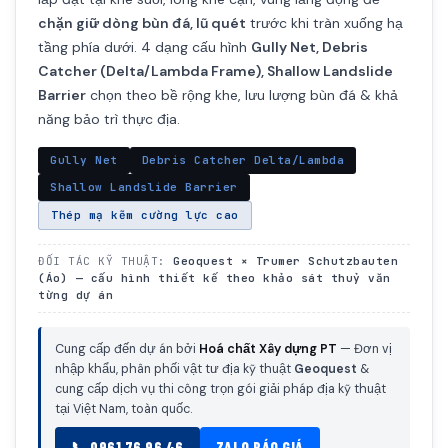
chặn giữ dòng bùn đá, lũ quét
trước khi tràn xuống hạ
tầng phía dưới. 4 dạng cấu hình
Gully Net, Debris
Catcher (Delta/Lambda Frame), Shallow Landslide
Barrier
chọn theo bề rộng khe, lưu lượng bùn đá & khả
năng bảo trì thực địa.
Gully Net
Debris Catcher Delta/Lambda
Shallow Landslide Barrier
Thép mạ kẽm cường lực cao
ĐỐI TÁC KỸ THUẬT:
Geoquest × Trumer Schutzbauten
(Áo) — cấu hình thiết kế theo khảo sát thuỷ văn
từng dự án
Cung cấp đến dự án bởi
Hoá chất Xây dựng PT
— Đơn vị
nhập khẩu, phân phối vật tư địa kỹ thuật
Geoquest
&
cung cấp dịch vụ thi công trọn gói giải pháp địa kỹ thuật
tại Việt Nam, toàn quốc.
📞 0961 76 96 46
ZALO BÁO GIÁ