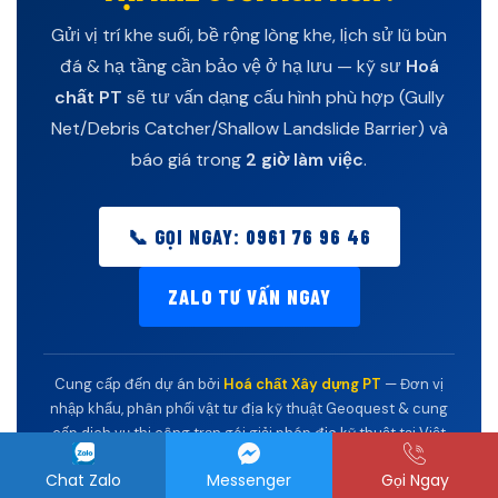
Gửi vị trí khe suối, bề rộng lòng khe, lịch sử lũ bùn
đá & hạ tầng cần bảo vệ ở hạ lưu — kỹ sư
Hoá
chất PT
sẽ tư vấn dạng cấu hình phù hợp (Gully
Net/Debris Catcher/Shallow Landslide Barrier) và
báo giá trong
2 giờ làm việc
.
📞 GỌI NGAY: 0961 76 96 46
ZALO TƯ VẤN NGAY
Cung cấp đến dự án bởi
Hoá chất Xây dựng PT
— Đơn vị
nhập khẩu, phân phối vật tư địa kỹ thuật Geoquest & cung
cấp dịch vụ thi công trọn gói giải pháp địa kỹ thuật tại Việt
Nam, toàn quốc.
Chat Zalo
Messenger
Gọi Ngay