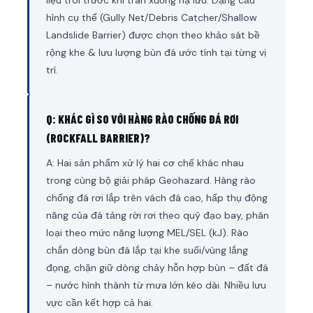
hình cụ thể (Gully Net/Debris Catcher/Shallow
Landslide Barrier) được chọn theo khảo sát bề
rộng khe & lưu lượng bùn đá ước tính tại từng vị
trí.
Q: KHÁC GÌ SO VỚI HÀNG RÀO CHỐNG ĐÁ RƠI
(ROCKFALL BARRIER)?
A: Hai sản phẩm xử lý hai cơ chế khác nhau
trong cùng bộ giải pháp Geohazard. Hàng rào
chống đá rơi lắp trên vách đá cao, hấp thụ động
năng của đá tảng rời rơi theo quỹ đạo bay, phân
loại theo mức năng lượng MEL/SEL (kJ). Rào
chắn dòng bùn đá lắp tại khe suối/vùng lắng
đọng, chặn giữ dòng chảy hỗn hợp bùn – đất đá
– nước hình thành từ mưa lớn kéo dài. Nhiều lưu
vực cần kết hợp cả hai.