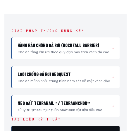
GIẢI PHÁP THƯỜNG DÙNG KÈM
HÀNG RÀO CHỐNG ĐÁ RƠI (ROCKFALL BARRIER)
→
Cho đá tảng lớn rơi theo quỹ đạo bay trên vách đá cao
LƯỚI CHỐNG ĐÁ RƠI GEOQUEST
→
Cho đá mảnh nhỏ–trung bình bám sát bề mặt vách đào
NEO ĐẤT TERRANAIL™ / TERRAANCHOR™
→
Xử lý trượt sâu tại nguồn phát sinh vật liệu đầu khe
TÀI LIỆU KỸ THUẬT