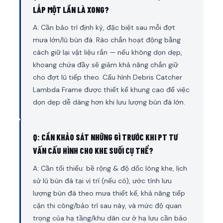
LẮP MỘT LẦN LÀ XONG?
A: Cần bảo trì định kỳ, đặc biệt sau mỗi đợt
mưa lớn/lũ bùn đá. Rào chắn hoạt động bằng
cách giữ lại vật liệu rắn — nếu không dọn dẹp,
khoang chứa đầy sẽ giảm khả năng chắn giữ
cho đợt lũ tiếp theo. Cấu hình Debris Catcher
Lambda Frame được thiết kế khung cao để việc
dọn dẹp dễ dàng hơn khi lưu lượng bùn đá lớn.
Q: CẦN KHẢO SÁT NHỮNG GÌ TRƯỚC KHI PT TƯ
VẤN CẤU HÌNH CHO KHE SUỐI CỤ THỂ?
A: Cần tối thiểu: bề rộng & độ dốc lòng khe, lịch
sử lũ bùn đá tại vị trí (nếu có), ước tính lưu
lượng bùn đá theo mưa thiết kế, khả năng tiếp
cận thi công/bảo trì sau này, và mức độ quan
trọng của hạ tầng/khu dân cư ở hạ lưu cần bảo