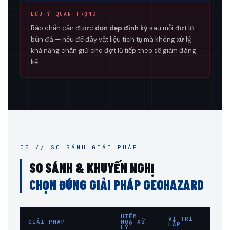
LƯU Ý QUAN TRỌNG
Rào chắn cần được
dọn dẹp định kỳ
sau mỗi đợt lũ
bùn đá — nếu để đầy vật liệu tích tụ mà không xử lý,
khả năng chắn giữ cho đợt lũ tiếp theo sẽ giảm đáng
kể.
05 // SO SÁNH GIẢI PHÁP
SO SÁNH & KHUYẾN NGHỊ
CHỌN ĐÚNG GIẢI PHÁP GEOHAZARD
HIỂM
VỊ TRÍ
GIẢI PHÁP
HOẠ XỬ
GH
LẮP
LÝ