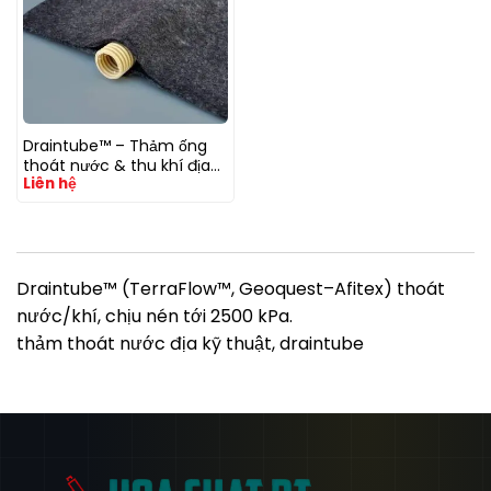
Draintube™ – Thảm ống
thoát nước & thu khí địa
Liên hệ
kỹ thuật (Geoquest–
Afitex)
Draintube™ (TerraFlow™, Geoquest–Afitex) thoát
nước/khí, chịu nén tới 2500 kPa.
thảm thoát nước địa kỹ thuật, draintube