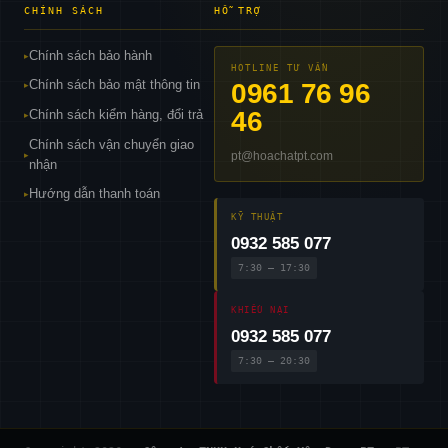
CHÍNH SÁCH
HỖ TRỢ
Chính sách bảo hành
▸
HOTLINE TƯ VẤN
Chính sách bảo mật thông tin
0961 76 96
▸
46
Chính sách kiểm hàng, đổi trả
▸
Chính sách vận chuyển giao
pt@hoachatpt.com
▸
nhận
Hướng dẫn thanh toán
▸
KỸ THUẬT
0932 585 077
7:30 – 17:30
KHIẾU NẠI
0932 585 077
7:30 – 20:30