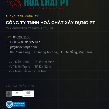
THÔNG TIN CÔNG TY
CÔNG TY TNHH HOÁ CHẤT XÂY DỰNG PT
PT Construction Chemicals Co., Ltd.
0402052135
MST
📞
Hotline:
0932 585 077
✉️
pt@hoachatpt.com
04 Phần Lăng 3, Phường An Khê, TP. Đà Nẵng, Việt Nam
📍
VP Miền Nam — TP. Hồ Chí Minh
▸
VP Miền Trung — TP. Đà Nẵng
▸
VP Miền Bắc — TP. Hà Nội
▸
ĐỐI TÁC PHÂN PHỐI