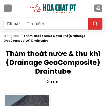
Bỏ
qua
nội
dung
Tìm
kiếm:
Trang chủ
/
Thảm thoát nước & thu khí (Drainage
GeoComposite) Draintube
Thảm thoát nước & thu khí
(Drainage GeoComposite)
Draintube
LỌC