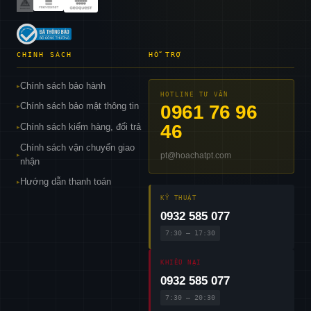
CHÍNH SÁCH
HỖ TRỢ
Chính sách bảo hành
▸
HOTLINE TƯ VẤN
Chính sách bảo mật thông tin
0961 76 96
▸
46
Chính sách kiểm hàng, đổi trả
▸
Chính sách vận chuyển giao
pt@hoachatpt.com
▸
nhận
Hướng dẫn thanh toán
▸
KỸ THUẬT
0932 585 077
7:30 – 17:30
KHIẾU NẠI
0932 585 077
7:30 – 20:30