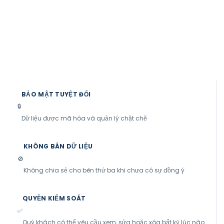
Chính Sách Bảo Mật
Thông Tin Cá Nhân
Chúng tôi cam kết bảo vệ và sử dụng thông tin cá nhân
của quý khách một cách có trách nhiệm, minh bạch và
đúng quy định pháp luật.
BẢO MẬT TUYỆT ĐỐI
🔒
Dữ liệu được mã hóa và quản lý chặt chẽ
KHÔNG BÁN DỮ LIỆU
🚫
Không chia sẻ cho bên thứ ba khi chưa có sự đồng ý
QUYỀN KIỂM SOÁT
✅
Quý khách có thể yêu cầu xem, sửa hoặc xóa bất kỳ lúc nào