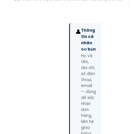
Thông
👤
tin cá
nhân
cơ bản
Họ và
tên,
địa chỉ,
số điện
thoại,
email
— dùng
để xác
nhận
đơn
hàng,
liên hệ
giao
hàng,