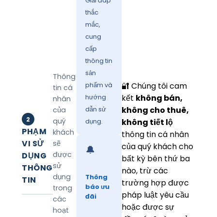
Giải đáp
thắc
mắc,
cung
cấp
thông tin
sản
Thông
phẩm và
🔐 Chúng tôi cam
tin cá
hướng
kết
không bán,
nhân
dẫn sử
không cho thuê,
của
2
quý
dụng.
không tiết lộ
PHẠM
khách
thông tin cá nhân
VI SỬ
sẽ
của quý khách cho
🔔
được
DỤNG
bất kỳ bên thứ ba
sử
THÔNG
nào, trừ các
dụng
Thông
TIN
trường hợp được
báo ưu
trong
pháp luật yêu cầu
đãi
các
hoặc được sự
hoạt