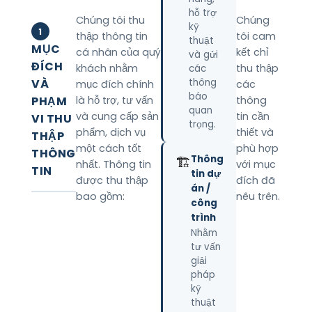
hỗ trợ
Chúng tôi thu
Chúng
kỹ
1
thập thông tin
tôi cam
thuật
MỤC
cá nhân của quý
kết chỉ
và gửi
ĐÍCH
khách nhằm
thu thập
các
VÀ
thông
mục đích chính
các
báo
PHẠM
là hỗ trợ, tư vấn
thông
quan
và cung cấp sản
tin cần
VI THU
trọng.
phẩm, dịch vụ
thiết và
THẬP
một cách tốt
phù hợp
THÔNG
Thông
🏗️
nhất. Thông tin
với mục
TIN
tin dự
được thu thập
đích đã
án /
bao gồm:
nêu trên.
công
trình
Nhằm
tư vấn
giải
pháp
kỹ
thuật