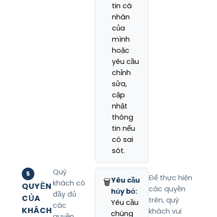
tin cá
nhân
của
mình
hoặc
yêu cầu
chỉnh
sửa,
cập
nhật
thông
tin nếu
có sai
sót.
Quý
5
Để thực hiện
Yêu cầu
🗑️
khách có
QUYỀN
các quyền
hủy bỏ:
đầy đủ
CỦA
trên, quý
Yêu cầu
các
KHÁCH
khách vui
chúng
quyền