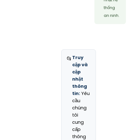
thống
an ninh.
Truy
📂
cập và
cập
nhật
thông
tin:
Yêu
cầu
chúng
tôi
cung
cấp
thông