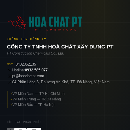
THÔNG TIN CÔNG TY
CÔNG TY TNHH HOÁ CHẤT XÂY DỰNG PT
PT Construction Chemicals Co., Ltd.
0402052135
MST
📞
Hotline:
0932 585 077
✉️
pt@hoachatpt.com
04 Phần Lăng 3, Phường An Khê, TP. Đà Nẵng, Việt Nam
📍
VP Miền Nam — TP. Hồ Chí Minh
▸
VP Miền Trung — TP. Đà Nẵng
▸
VP Miền Bắc — TP. Hà Nội
▸
ĐỐI TÁC PHÂN PHỐI