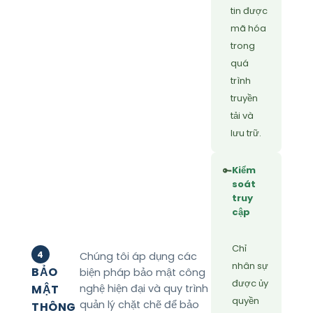
tin được
mã hóa
trong
quá
trình
truyền
tải và
lưu trữ.
Kiểm
🔑
soát
truy
cập
Chỉ
4
Chúng tôi áp dụng các
nhân sự
BẢO
biện pháp bảo mật công
được ủy
MẬT
nghệ hiện đại và quy trình
quyền
quản lý chặt chẽ để bảo
THÔNG