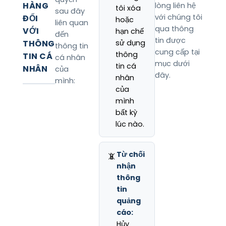
HÀNG
lòng liên hệ
tôi xóa
sau đây
với chúng tôi
ĐỐI
hoặc
liên quan
qua thông
VỚI
hạn chế
đến
tin được
sử dụng
THÔNG
thông tin
cung cấp tại
thông
TIN CÁ
cá nhân
mục dưới
tin cá
NHÂN
của
đây.
nhân
mình:
của
mình
bất kỳ
lúc nào.
Từ chối
📵
nhận
thông
tin
quảng
cáo:
Hủy