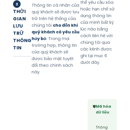
thể yêu cầu xóa
3
Thông tin cá nhân của
hoặc hạn chế sử
THỜI
quý khách sẽ được lưu
dụng thông tin
GIAN
trữ trên hệ thống của
của mình bất kỳ
chúng tôi
cho đến khi
LƯU
lúc nào bằng
quý khách có yêu cầu
TRỮ
cách liên hệ với
hủy bỏ
. Trong mọi
THÔNG
chúng tôi qua
trường hợp, thông tin
TIN
các kênh được
của quý khách sẽ
ghi tại mục 6
được bảo mật tuyệt
dưới đây.
đối theo chính sách
này.
Mã hóa
🛡️
dữ liệu
Thông