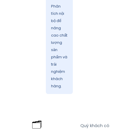
Phân
tích nội
bộ để
nâng
cao chất
lượng
sản
phẩm và
trải
nghiệm
khách
hàng.
🗂️
Quý khách có