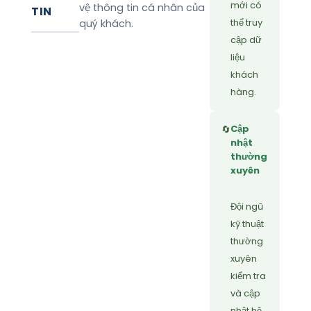
mới có
vệ thông tin cá nhân của
TIN
thể truy
quý khách.
cập dữ
liệu
khách
hàng.
Cập
🔄
nhật
thường
xuyên
Đội ngũ
kỹ thuật
thường
xuyên
kiểm tra
và cập
nhật hệ