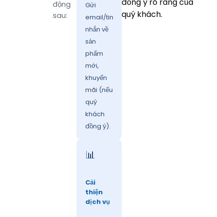
đồng ý rõ ràng của
động
Gửi
quý khách.
sau:
email/tin
nhắn về
sản
phẩm
mới,
khuyến
mãi (nếu
quý
khách
đồng ý).
📊
Cải
thiện
dịch vụ