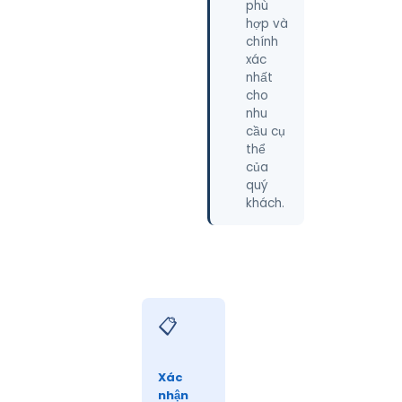
phù
hợp và
chính
xác
nhất
cho
nhu
cầu cụ
thể
của
quý
khách.
📋
Xác
nhận