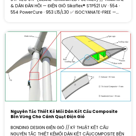
& DÁN ĐÀN HỒI — ĐIỆN GIÓ Sikaflex® STP521 UV · 554 ·
554 PowerCure · 953 L15/L30 ✅ ISOCYANATE-FREE —...
Nguyên Tắc Thiết Kế Mối Dán Kết Cấu Composite
Bền Vững Cho Cánh Quạt Điện Gió
BONDING DESIGN ĐIỆN GIÓ // KỸ THUẬT KẾT CẤU
NGUYÊN TẮC THIẾT KẾMỐI DÁN KẾT CẤUCOMPOSITE BỀN