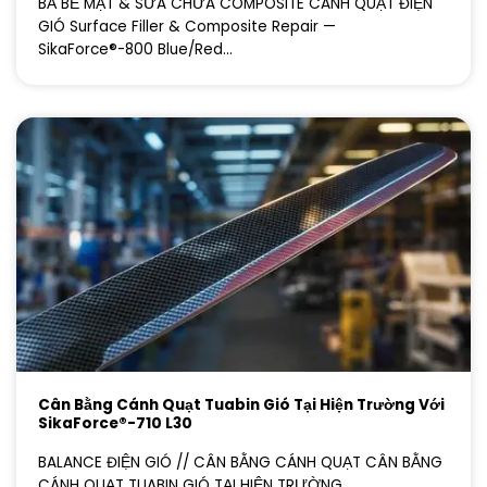
BẢ BỀ MẶT & SỬA CHỮA COMPOSITE CÁNH QUẠT ĐIỆN
GIÓ Surface Filler & Composite Repair —
SikaForce®-800 Blue/Red...
Cân Bằng Cánh Quạt Tuabin Gió Tại Hiện Trường Với
SikaForce®-710 L30
BALANCE ĐIỆN GIÓ // CÂN BẰNG CÁNH QUẠT CÂN BẰNG
CÁNH QUẠT TUABIN GIÓ TẠI HIỆN TRƯỜNG