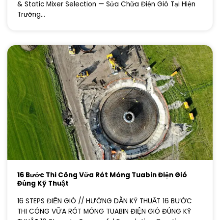
& Static Mixer Selection — Sửa Chữa Điện Gió Tại Hiện
Trường...
16 Bước Thi Công Vữa Rót Móng Tuabin Điện Gió
Đúng Kỹ Thuật
16 STEPS ĐIỆN GIÓ // HƯỚNG DẪN KỸ THUẬT 16 BƯỚC
THI CÔNG VỮA RÓT MÓNG TUABIN ĐIỆN GIÓ ĐÚNG KỸ