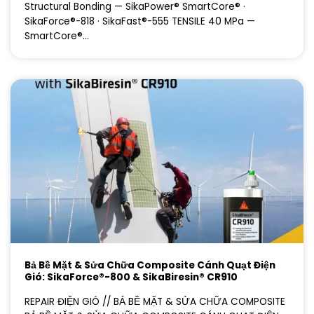
Structural Bonding — SikaPower® SmartCore® ·
SikaForce®-818 · SikaFast®-555 TENSILE 40 MPa —
SmartCore®...
Bả Bề Mặt & Sửa Chữa Composite Cánh Quạt Điện
Gió: SikaForce®-800 & SikaBiresin® CR910
REPAIR ĐIỆN GIÓ // BẢ BỀ MẶT & SỬA CHỮA COMPOSITE