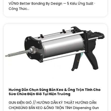
VỮNG Better Bonding By Design — 5 Kiểu Ứng Suất ·
Công Thức...
Hướng Dẫn Chọn Súng Bắn Keo & Ống Trộn Tĩnh Cho
Sửa Chữa Điện Gió Tại Hiện Trường
GUN ĐIỆN GIÓ // HƯỚNG DẪN KỸ THUẬT HƯỚNG DẪN
CHỌNSÚNG BẮN KEO &ỐNG TRỘN TĨNH Dispensing Gun