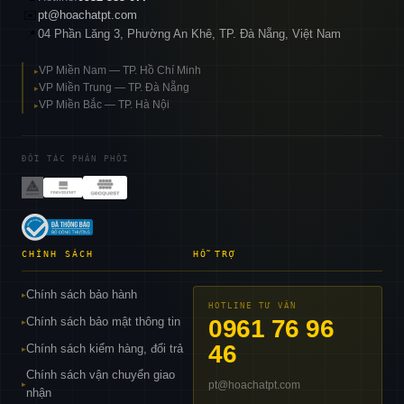
✉️
pt@hoachatpt.com
04 Phần Lăng 3, Phường An Khê, TP. Đà Nẵng, Việt Nam
📍
VP Miền Nam — TP. Hồ Chí Minh
▸
VP Miền Trung — TP. Đà Nẵng
▸
VP Miền Bắc — TP. Hà Nội
▸
ĐỐI TÁC PHÂN PHỐI
CHÍNH SÁCH
HỖ TRỢ
Chính sách bảo hành
▸
HOTLINE TƯ VẤN
Chính sách bảo mật thông tin
0961 76 96
▸
46
Chính sách kiểm hàng, đổi trả
▸
Chính sách vận chuyển giao
pt@hoachatpt.com
▸
nhận