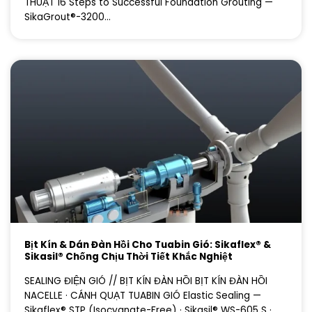
THUẬT 16 Steps to Successful Foundation Grouting —
SikaGrout®-3200...
Bịt Kín & Dán Đàn Hồi Cho Tuabin Gió: Sikaflex® &
Sikasil® Chống Chịu Thời Tiết Khắc Nghiệt
SEALING ĐIỆN GIÓ // BỊT KÍN ĐÀN HỒI BỊT KÍN ĐÀN HỒI
NACELLE · CÁNH QUẠT TUABIN GIÓ Elastic Sealing —
Sikaflex® STP (Isocyanate-Free) · Sikasil® WS-605 S ·