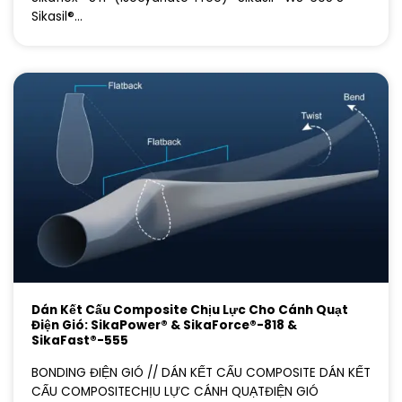
Sikasil®...
Dán Kết Cấu Composite Chịu Lực Cho Cánh Quạt
Điện Gió: SikaPower® & SikaForce®-818 &
SikaFast®-555
BONDING ĐIỆN GIÓ // DÁN KẾT CẤU COMPOSITE DÁN KẾT
CẤU COMPOSITECHỊU LỰC CÁNH QUẠTĐIỆN GIÓ