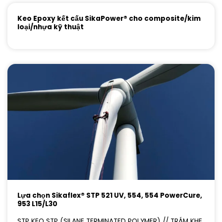
Keo Epoxy kết cấu SikaPower® cho composite/kim
loại/nhựa kỹ thuật
Lựa chọn Sikaflex® STP 521 UV, 554, 554 PowerCure,
953 L15/L30
STP KEO STP (SILANE TERMINATED POLYMER) // TRÁM KHE