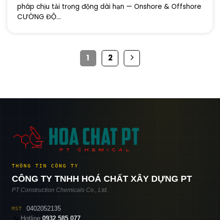
pháp chịu tải trọng động dài hạn — Onshore & Offshore
CƯỜNG ĐỘ...
1
2
THÔNG TIN CÔNG TY
CÔNG TY TNHH HOÁ CHẤT XÂY DỰNG PT
PT Construction Chemicals Co., Ltd.
0402052135
MST
📞
Hotline:
0932 585 077