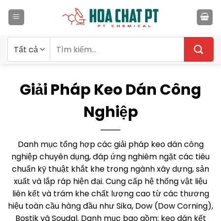
Bỏ
qua
nội
dung
Tìm
kiếm:
Giải Pháp Keo Dán Công
Nghiệp
Danh mục tổng hợp các giải pháp keo dán công
nghiệp chuyên dụng, đáp ứng nghiêm ngặt các tiêu
chuẩn kỹ thuật khắt khe trong ngành xây dựng, sản
xuất và lắp ráp hiện đại. Cung cấp hệ thống vật liệu
liên kết và trám khe chất lượng cao từ các thương
hiệu toàn cầu hàng đầu như Sika, Dow (Dow Corning),
Bostik và Soudal. Danh mục bao gồm: keo dán kết