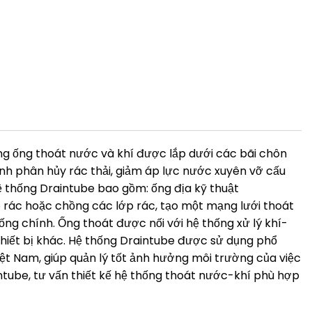
hống ống thoát nước và khí được lắp dưới các bãi chôn
ình phân hủy rác thải, giảm áp lực nước xuyên vỡ cấu
ệ thống Draintube bao gồm: ống địa kỹ thuật
 rác hoặc chồng các lớp rác, tạo một mạng lưới thoát
ng chính. Ống thoát được nối với hệ thống xử lý khí-
thiết bị khác. Hệ thống Draintube được sử dụng phổ
Việt Nam, giúp quản lý tốt ảnh hưởng môi trường của việc
ntube, tư vấn thiết kế hệ thống thoát nước-khí phù hợp