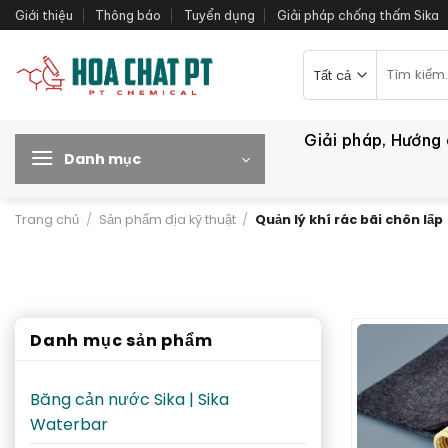
Bỏ
Giới thiệu
Thông báo
Tuyển dụng
Giải pháp chống thấm Sika
qua
nội
Tìm
kiếm:
dung
Giải pháp, Hướng
Danh mục
Trang chủ
/
Sản phẩm địa kỹ thuật
/
Quản lý khí rác bãi chôn lấp
Danh mục sản phẩm
Băng cản nước Sika | Sika
Waterbar