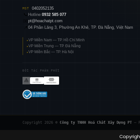
0402052135
MST
📞
Hotline:
0932 585 077
✉️
pt@hoachatpt.com
04 Phần Lăng 3, Phường An Khê, TP. Đà Nẵng, Việt Nam
📍
VP Miền Nam — TP. Hồ Chí Minh
▸
VP Miền Trung — TP. Đà Nẵng
▸
VP Miền Bắc — TP. Hà Nội
▸
ĐỐI TÁC PHÂN PHỐI
Copyright 2026 ©
Công ty TNHH Hoá Chất Xây Dựng PT
— P
Copyrigh