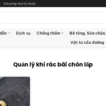
Giải pháp Địa kỹ thuật
 dẫn
Dịch vụ
Chống thấm
Bê tông, Sữa chửa,
Vật tư cầu đường
Quản lý khí rác bãi chôn lấp