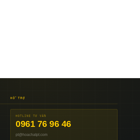
HỖ TRỢ
HOTLINE TƯ VẤN
0961 76 96 46
pt@hoachatpt.com