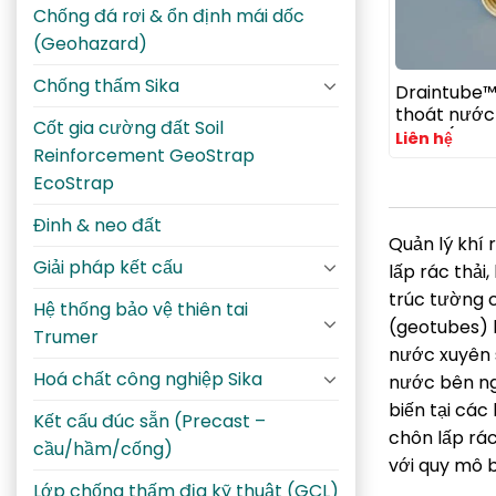
Chống đá rơi & ổn định mái dốc
(Geohazard)
Chống thấm Sika
Draintube™
thoát nước 
Cốt gia cường đất Soil
thuật (Geo
Liên hệ
Reinforcement GeoStrap
EcoStrap
Đinh & neo đất
Quản lý khí 
Giải pháp kết cấu
lấp rác thải
trúc tường c
Hệ thống bảo vệ thiên tai
(geotubes) 
Trumer
nước xuyên s
Hoá chất công nghiệp Sika
nước bên ngo
biến tại các
Kết cấu đúc sẵn (Precast –
chôn lấp rác
cầu/hầm/cống)
với quy mô b
Lớp chống thấm địa kỹ thuật (GCL)