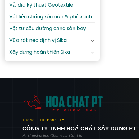
Vải địa kỹ thuật Geotextile
Vật liệu chống xói mòn & phủ xanh
Vật tư cầu đường cảng sân bay
Vữa rót neo định vị Sika
Xây dựng hoàn thiện Sika
THÔNG TIN CÔNG TY
CÔNG TY TNHH HOÁ CHẤT XÂY DỰNG PT
PT Construction Chemicals Co., Ltd.