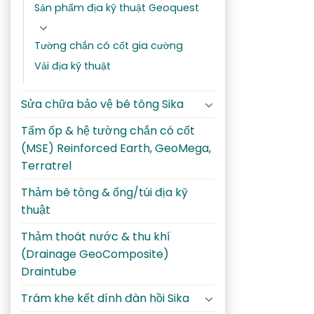
Sản phẩm địa kỹ thuật Geoquest
Tường chắn có cốt gia cường
Vải địa kỹ thuật
Sửa chữa bảo vệ bê tông Sika
Tấm ốp & hệ tường chắn có cốt
(MSE) Reinforced Earth, GeoMega,
Terratrel
Thảm bê tông & ống/túi địa kỹ
thuật
Thảm thoát nước & thu khí
(Drainage GeoComposite)
Draintube
Trám khe kết dính đàn hồi Sika