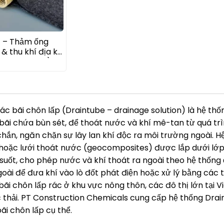
 – Thảm ống
& thu khí địa kỹ
quest–Afitex)
rác bãi chôn lấp (Draintube – drainage solution) là hệ t
, bãi chứa bùn sét, để thoát nước và khí mê-tan từ quá tr
hắn, ngăn chặn sự lây lan khí độc ra môi trường ngoài. H
hoặc lưới thoát nước (geocomposites) được lắp dưới lớp
uốt, cho phép nước và khí thoát ra ngoài theo hệ thống ố
ài để đưa khí vào lò đốt phát điện hoặc xử lý bằng các 
 bãi chôn lấp rác ở khu vực nông thôn, các đô thị lớn tại 
 thải. PT Construction Chemicals cung cấp hệ thống Drai
ãi chôn lấp cụ thể.