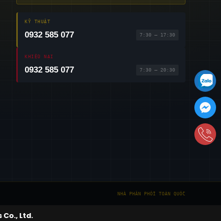
KỸ THUẬT
0932 585 077
7:30 – 17:30
KHIẾU NẠI
0932 585 077
7:30 – 20:30
NHÀ PHÂN PHỐI TOÀN QUỐC
Co., Ltd.