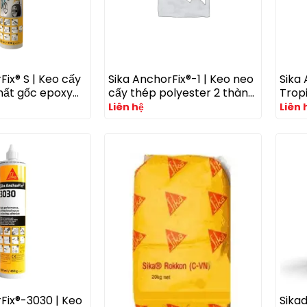
Fix® S | Keo cấy
Sika AnchorFix®-1 | Keo neo
Sika
hất gốc epoxy
cấy thép polyester 2 thành
Tropi
o neo bu lông
phần cho bê tông và gạch
epox
Liên hệ
Liên 
ờ
xây
phần 
bình
Fix®-3030 | Keo
Sika