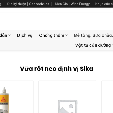
g
Địa kỹ thuật | Geotechnics
Điện Gió | Wind Energy
Nhựa đúc c
 dẫn
Dịch vụ
Chống thấm
Bê tông, Sữa chửa,
Vật tư cầu đường
Vữa rót neo định vị Sika