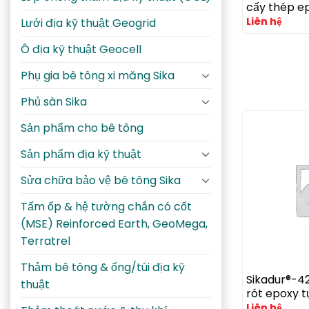
cấy thép ep
cao cho ne
Liên hệ
Lưới địa kỹ thuật Geogrid
thép chịu l
tông nứt v
Ô địa kỹ thuật Geocell
Phụ gia bê tông xi măng Sika
Phủ sàn Sika
Sản phẩm cho bê tông
Sản phẩm địa kỹ thuật
Sửa chữa bảo vệ bê tông Sika
Tấm ốp & hệ tường chắn có cốt
(MSE) Reinforced Earth, GeoMega,
Terratrel
Thảm bê tông & ống/túi địa kỹ
Sikadur®-4
thuật
rót epoxy 
cường độ c
Liên hệ