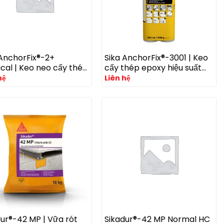
 AnchorFix®-2+
Sika AnchorFix®-3001 | Keo
cal | Keo neo cấy thép
cấy thép epoxy hiệu suất
y acrylate 2 thành
cao cho neo bu lông và
hệ
Liên hệ
chịu tải trọng trung
thép chịu lực trong bê
 đến cao
tông nứt và không nứt
dur®-42 MP | Vữa rót
Sikadur®-42 MP Normal HC