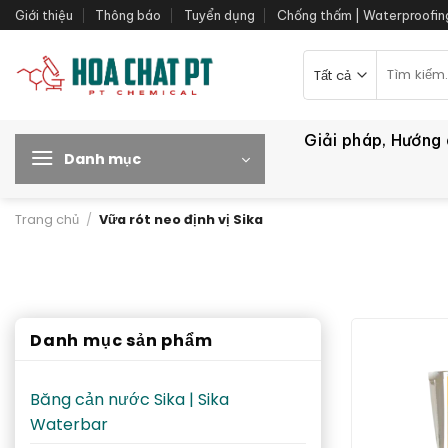
Bỏ
Giới thiệu
Thông báo
Tuyển dụng
Chống thấm | Waterproofin
qua
nội
Tìm
kiếm:
dung
Giải pháp, Hướng
Danh mục
Trang chủ
/
Vữa rót neo định vị Sika
Danh mục sản phẩm
Băng cản nước Sika | Sika
Waterbar