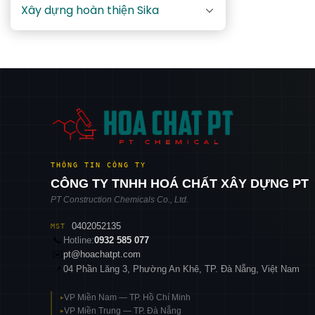
Xây dựng hoàn thiện Sika
THÔNG TIN CÔNG TY
CÔNG TY TNHH HOÁ CHẤT XÂY DỰNG PT
PT Construction Chemicals Co., Ltd.
0402052135
MST
📞
Hotline:
0932 585 077
✉️
pt@hoachatpt.com
04 Phần Lăng 3, Phường An Khê, TP. Đà Nẵng, Việt Nam
📍
VP Miền Nam — TP. Hồ Chí Minh
▸
VP Miền Trung — TP. Đà Nẵng
▸