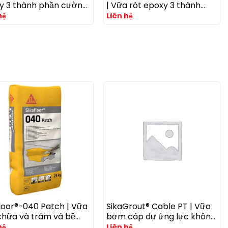
y 3 thành phần cường
| Vữa rót epoxy 3 thành
ao cho bệ máy và kết
phần cường độ cao cho tải
hệ
Liên hệ
hịu tải trọng động
trọng lớn
floor®-040 Patch | Vữa
SikaGrout® Cable PT | Vữa
chữa và trám vá bề
bơm cáp dự ứng lực không
nền xi măng
co ngót
hệ
Liên hệ