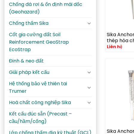
Chống đá rơi & ổn định mái dốc
(Geohazard)
Chống thấm Sika
Sika Anchor
Cốt gia cường đất Soil
thép hóa c
Reinforcement GeoStrap
acrylate ch
Liên hệ
EcoStrap
và thép ch
Đinh & neo đất
Giải pháp kết cấu
Hệ thống bảo vệ thiên tai
Trumer
Hoá chất công nghiệp Sika
Kết cấu đúc sẵn (Precast –
cầu/hầm/cống)
Sika Anchor
Lớp chống thấm địa kỹ thuật (GCL)