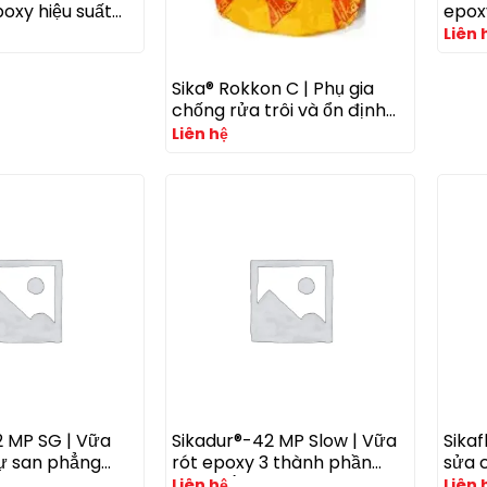
oxy hiệu suất
epox
o bu lông và
độ c
Liên 
ực trong bê
cấu c
à không nứt
Sika® Rokkon C | Phụ gia
chống rửa trôi và ổn định
bê tông cho thi công dưới
Liên hệ
nước
2 MP SG | Vữa
Sikadur®-42 MP Slow | Vữa
Sika
tự san phẳng
rót epoxy 3 thành phần
sửa 
ao cho bệ máy
đóng rắn chậm cho thời
mặt 
Liên hệ
Liên 