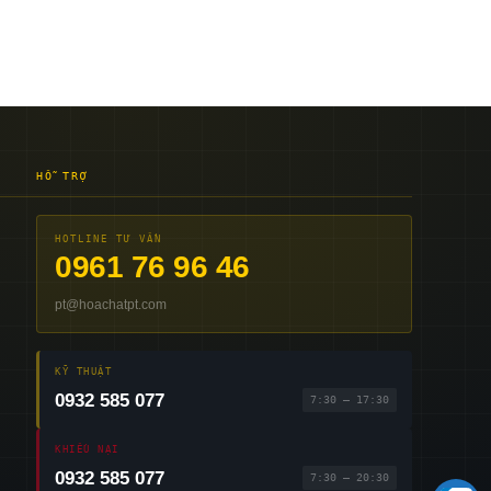
HỖ TRỢ
HOTLINE TƯ VẤN
0961 76 96 46
pt@hoachatpt.com
KỸ THUẬT
0932 585 077
7:30 – 17:30
KHIẾU NẠI
0932 585 077
7:30 – 20:30