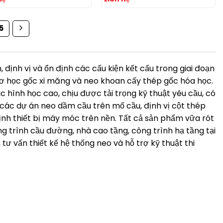
5
, định vị và ổn định các cấu kiện kết cấu trong giai đoạn
cơ học gốc xi măng và neo khoan cấy thép gốc hóa học.
 hình học cao, chịu được tải trọng kỹ thuật yêu cầu, có
ại các dự án neo dầm cầu trên mố cầu, định vị cột thép
định thiết bị máy móc trên nền. Tất cả sản phẩm vữa rót
g trình cầu đường, nhà cao tầng, công trình hạ tầng tại
ư vấn thiết kế hệ thống neo và hỗ trợ kỹ thuật thi