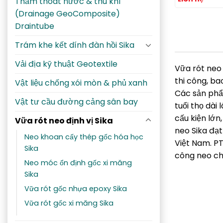
Thảm thoát nước & thu khí
(Drainage GeoComposite)
Draintube
Trám khe kết dính đàn hồi Sika
Vải địa kỹ thuật Geotextile
Vữa rót neo 
thi công, b
Vật liệu chống xói mòn & phủ xanh
Các sản phẩm
Vật tư cầu đường cảng sân bay
tuổi thọ dài
cấu kiện lớn
Vữa rót neo định vị Sika
neo Sika đạt
Neo khoan cấy thép gốc hóa học
Việt Nam. PT
Sika
công neo ch
Neo móc ổn định gốc xi măng
Sika
Vữa rót gốc nhựa epoxy Sika
Vữa rót gốc xi măng Sika