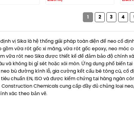
tiết nóng
1
2
3
4
định vị Sika là hệ thống giải pháp toàn diện để neo cố định
ao gồm vữa rót gốc xi măng, vữa rót gốc epoxy, neo móc 
 vữa rót neo Sika được thiết kế để đảm bảo độ chính xác
 lâu và không bị gỉ sét hoặc xói mòn. Ứng dụng phổ biến t
, neo bù đường kính lỗ, gia cường kết cấu bê tông cũ, cố 
 tiêu chuẩn EN, ISO và được kiểm chứng tại hàng ngàn côn
 Construction Chemicals cung cấp đầy đủ chủng loại neo, t
ính xác theo bản vẽ.