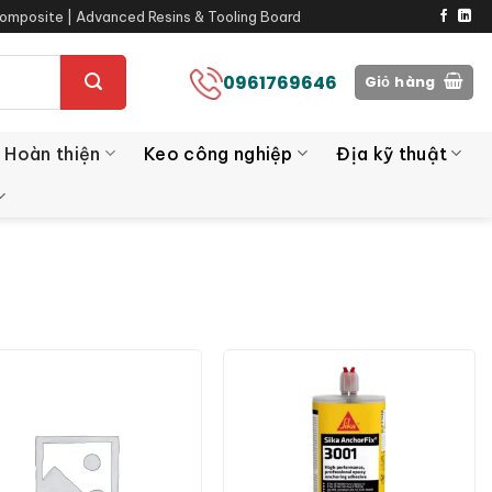
omposite | Advanced Resins & Tooling Board
0961769646
Giỏ hàng
 Hoàn thiện
Keo công nghiệp
Địa kỹ thuật