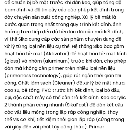
để chuẩn bị bề mặt trước khi dán keo, giúp tăng độ
bam dính và độ tin cậy của các phép kết dính trong
dây chuyền sản xuất công nghiệp. Xử lý bề mặt là
bước quan trọng nhất trong quy trình kết dính, ảnh
hưởng trực tiếp đến độ bền lâu dài của mối kết dính,
vì thế Sika cung cấp các sản phẩm chuyên dụng để
xử lý từng loại nền liệu cụ thể. Hệ thống Sika bao gồm
hoạt hóa bề mặt (Aktivator) để hoạt hóa bề mặt kính
(glass) và nhôm (aluminum) trước khi dán, cho phép
dán mà không cần primer trên nhiều loại nền liệu
(primerless technology), giúp rút ngắn thời gian thi
công. Chất làm sạch (Cleaner) để xử lý bề mặt nhựa,
cao su, bê tông, PVC trước khi kết dính, loại bỏ dầu,
bụi, độc chất mảy có thể cản trở kết dính. Keo acrylic
2 thành phần cứng nhanh (SikaFast) để dán kết cấu
các vật liệu mỏng trong lắp ráp công nghiệp, thay
thế vis cơ khí, tiết kiệm thời gian lắp ráp (cứng trong
vài giây đến vài phút tùy công thức). Primer