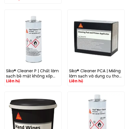
kín
Sika® Cleaner P | Chất làm
Sika® Cleaner PCA | Miếng
sạch bề mặt không xốp
làm sạch và dụng cụ thoa
Liên hệ
Liên hệ
trước khi dán keo và trám
primer cho kính, ceramic
kín
frit và bề mặt dán keo ô tô