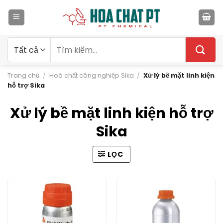
Bỏ
qua
nội
dung
Tìm
kiếm:
Trang chủ
/
Hoá chất công nghiệp Sika
/
Xử lý bề mặt linh kiện
hỗ trợ Sika
Xử lý bề mặt linh kiện hỗ trợ
Sika
LỌC