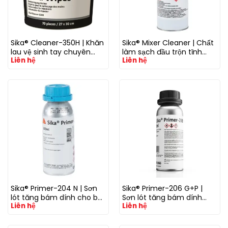
Sika® Cleaner-350H | Khăn
Sika® Mixer Cleaner | Chất
lau vệ sinh tay chuyên
làm sạch đầu trộn tĩnh
Liên hệ
Liên hệ
dụng loại bỏ keo, dầu mỡ
(Static Mixer) cho keo PU
và chất bẩn công nghiệp
2 thành phần
Sika® Primer-204 N | Sơn
Sika® Primer-206 G+P |
lót tăng bám dính cho bề
Sơn lót tăng bám dính
Liên hệ
Liên hệ
mặt kim loại trước khi dán
cho kính, gốm và nhựa
keo polyurethane
trước khi dán keo PU &
Silicone