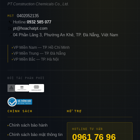
PT Construction Chemicals Co., Ltd.
0402052135
MST
📞
Hotline:
0932 585 077
✉️
pt@hoachatpt.com
04 Phần Lăng 3, Phường An Khê, TP. Đà Nẵng, Việt Nam
📍
VP Miền Nam — TP. Hồ Chí Minh
▸
VP Miền Trung — TP. Đà Nẵng
▸
VP Miền Bắc — TP. Hà Nội
▸
ĐỐI TÁC PHÂN PHỐI
CHÍNH SÁCH
HỖ TRỢ
Chính sách bảo hành
▸
HOTLINE TƯ VẤN
Chính sách bảo mật thông tin
0961 76 96
▸