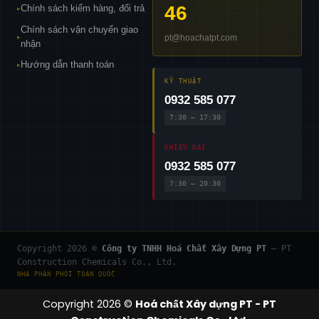
46
Chính sách kiểm hàng, đổi trả
▸
Chính sách vận chuyển giao
pt@hoachatpt.com
▸
nhận
Hướng dẫn thanh toán
▸
KỸ THUẬT
0932 585 077
7:30 – 17:30
KHIẾU NẠI
0932 585 077
7:30 – 20:30
Copyright 2026 ©
Công ty TNHH Hoá Chất Xây Dựng PT
— PT
Construction Chemicals Co., Ltd.
NHÀ PHÂN PHỐI TOÀN QUỐC
Copyright 2026 ©
Hoá chất Xây dựng PT - PT