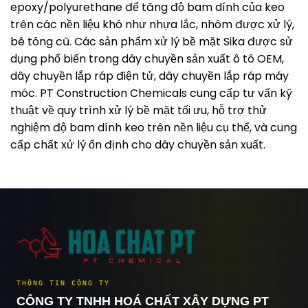
epoxy/polyurethane để tăng độ bam dính của keo
trên các nền liệu khó như nhựa lắc, nhôm được xử lý,
bê tông cũ. Các sản phẩm xử lý bề mặt Sika được sử
dụng phổ biến trong dây chuyền sản xuất ô tô OEM,
dây chuyền lắp ráp điện tử, dây chuyền lắp ráp máy
móc. PT Construction Chemicals cung cấp tư vấn kỹ
thuật về quy trình xử lý bề mặt tối ưu, hỗ trợ thử
nghiệm độ bam dính keo trên nền liệu cụ thể, và cung
cấp chất xử lý ổn định cho dây chuyền sản xuất.
THÔNG TIN CÔNG TY
CÔNG TY TNHH HOÁ CHẤT XÂY DỰNG PT