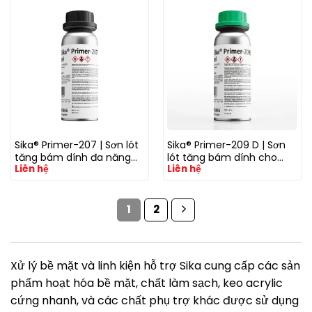
Sika® Primer-207 | Sơn lót
Sika® Primer-209 D | Sơn
tăng bám dính đa năng
lót tăng bám dính cho
Liên hệ
Liên hệ
cho kính, kim loại, nhựa và
nhựa kỹ thuật và bề mặt
bề mặt sơn trước khi dán
sơn trước khi dán keo
keo polyurethane
polyurethane
1
2
Xử lý bề mặt và linh kiện hỗ trợ Sika cung cấp các sản
phẩm hoạt hóa bề mặt, chất làm sạch, keo acrylic
cứng nhanh, và các chất phụ trợ khác được sử dụng