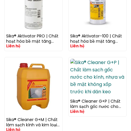
Sika® Aktivator PRO | Chất
Sika® Aktivator-100 | Chất
hoạt hóa bề mặt tăng
hoạt hóa bề mặt tăng
Liên hệ
Liên hệ
bám dính trước khi dán
bám dính trước khi dán
keo PU và Silicone
keo và trám kín
Sika® Cleaner G+P | Chất
làm sạch gốc nước cho
Liên hệ
kính, nhựa và bề mặt
không xốp trước khi dán
Sika® Cleaner G+M | Chất
keo
làm sạch kính và kim loại
Liên hệ
trước khi dán keo và trám