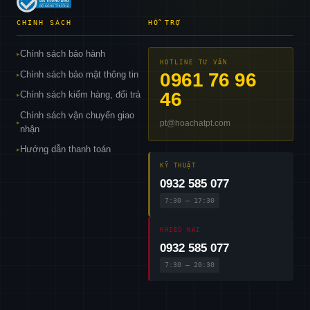
CHÍNH SÁCH
HỖ TRỢ
Chính sách bảo hành
▸
HOTLINE TƯ VẤN
Chính sách bảo mật thông tin
0961 76 96
▸
46
Chính sách kiểm hàng, đổi trả
▸
Chính sách vận chuyển giao
pt@hoachatpt.com
▸
nhận
Hướng dẫn thanh toán
▸
KỸ THUẬT
0932 585 077
7:30 – 17:30
KHIẾU NẠI
0932 585 077
7:30 – 20:30