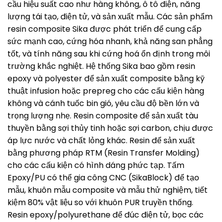
cầu hiệu suất cao như hàng không, ô tô điện, năng
lượng tái tạo, điện tử, và sản xuất mẫu. Các sản phẩm
resin composite Sika được phát triển để cung cấp
sức mạnh cao, cứng hóa nhanh, khả năng san phẳng
tốt, và tính năng sau khi cứng hoá ổn định trong môi
trường khắc nghiệt. Hệ thống Sika bao gồm resin
epoxy và polyester để sản xuất composite bằng kỹ
thuật infusion hoặc prepreg cho các cấu kiện hàng
không và cánh tuốc bin gió, yêu cầu độ bền lớn và
trọng lượng nhẹ. Resin composite để sản xuất tàu
thuyền bằng sợi thủy tinh hoặc sợi carbon, chịu được
áp lực nước và chất lỏng khác. Resin để sản xuất
bằng phương pháp RTM (Resin Transfer Molding)
cho các cấu kiện có hình dáng phức tạp. Tấm
Epoxy/PU có thể gia công CNC (SikaBlock) để tạo
mẫu, khuôn mẫu composite và mẫu thử nghiệm, tiết
kiệm 80% vật liệu so với khuôn PUR truyền thống.
Resin epoxy/polyurethane để đúc điện tử, bọc các