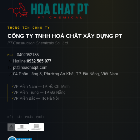
THÔNG TIN CÔNG TY
CÔNG TY TNHH HOÁ CHẤT XÂY DỰNG PT
PT Construction Chemicals Co., Ltd.
0402052135
MST
📞
Hotline:
0932 585 077
✉️
pt@hoachatpt.com
04 Phần Lăng 3, Phường An Khê, TP. Đà Nẵng, Việt Nam
📍
VP Miền Nam — TP. Hồ Chí Minh
▸
VP Miền Trung — TP. Đà Nẵng
▸
VP Miền Bắc — TP. Hà Nội
▸
ĐỐI TÁC PHÂN PHỐI