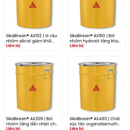
SikaBiresin® AX102 | Vi cầu
SikaBiresin® AX150 | Bột
nhôm silicat giảm khối
nhôm hydroxit tăng khả
Liên hệ
Liên hệ
lượng cho hệ nhựa
năng gia công cho hệ
nhựa
SikaBiresin® AX209 | Bột
SikaBiresin® AX493 | Chất
nhôm tăng dẫn nhiệt cho
xúc tác organobismuth
Liên hệ
Liên hệ
hệ nhựa
đẩy nhanh đóng rắn hệ