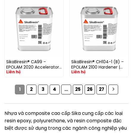
SikaBiresin® CA99 –
SikaBiresin® CH104-1 (B) –
EPOLAM 2020 Accelerator |
EPOLAM 2100 Hardener |
Liên hệ
Liên hệ
Chất xúc tiến đóng rắn
Chất đóng rắn cho nhựa
epoxy
epoxy làm khuôn
1
2
3
4
…
25
26
27
Nhựa và composite cao cấp Sika cung cấp các loại
resin epoxy, polyurethane, và resin composite đặc
biệt được sử dụng trong các ngành công nghiệp yêu