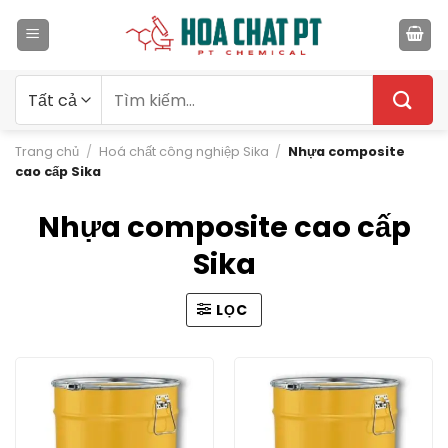
Bỏ
qua
nội
dung
Tìm
kiếm:
Trang chủ
/
Hoá chất công nghiệp Sika
/
Nhựa composite
cao cấp Sika
Nhựa composite cao cấp
Sika
LỌC