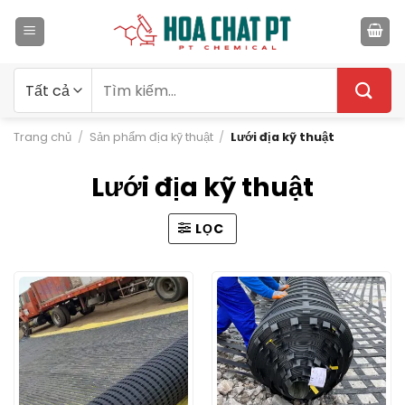
Bỏ
qua
nội
dung
Tìm
kiếm:
Trang chủ
/
Sản phẩm địa kỹ thuật
/
Lưới địa kỹ thuật
Lưới địa kỹ thuật
LỌC