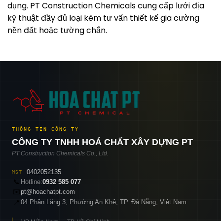
dụng. PT Construction Chemicals cung cấp lưới địa
kỹ thuật đầy đủ loại kèm tư vấn thiết kế gia cường
nền đất hoặc tường chắn.
THÔNG TIN CÔNG TY
CÔNG TY TNHH HOÁ CHẤT XÂY DỰNG PT
PT Construction Chemicals Co., Ltd.
0402052135
MST
📞
Hotline:
0932 585 077
✉️
pt@hoachatpt.com
04 Phần Lăng 3, Phường An Khê, TP. Đà Nẵng, Việt Nam
📍