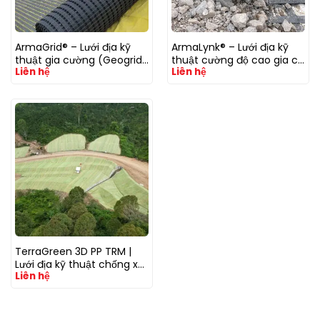
ArmaGrid® – Lưới địa kỹ
ArmaLynk® – Lưới địa kỹ
thuật gia cường (Geogrid)
thuật cường độ cao gia cố
Liên hệ
Liên hệ
PP/PET/HDPE/Fiberglass
nền đất yếu
(Nhựa/Sợi thuỷ tinh)
TerraGreen 3D PP TRM |
Lưới địa kỹ thuật chống xói
Liên hệ
mòn sạc lỡ dốc núi