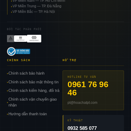
VP Miền Nam — TP. Hồ Chí Minh
▸
VP Miền Trung — TP. Đà Nẵng
▸
VP Miền Bắc — TP. Hà Nội
▸
ĐỐI TÁC PHÂN PHỐI
CHÍNH SÁCH
HỖ TRỢ
Chính sách bảo hành
▸
HOTLINE TƯ VẤN
Chính sách bảo mật thông tin
0961 76 96
▸
46
Chính sách kiểm hàng, đổi trả
▸
Chính sách vận chuyển giao
pt@hoachatpt.com
▸
nhận
Hướng dẫn thanh toán
▸
KỸ THUẬT
0932 585 077