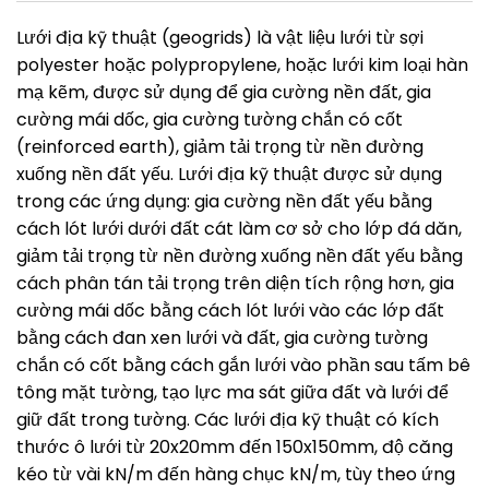
Lưới địa kỹ thuật (geogrids) là vật liệu lưới từ sợi
polyester hoặc polypropylene, hoặc lưới kim loại hàn
mạ kẽm, được sử dụng để gia cường nền đất, gia
cường mái dốc, gia cường tường chắn có cốt
(reinforced earth), giảm tải trọng từ nền đường
xuống nền đất yếu. Lưới địa kỹ thuật được sử dụng
trong các ứng dụng: gia cường nền đất yếu bằng
cách lót lưới dưới đất cát làm cơ sở cho lớp đá dăn,
giảm tải trọng từ nền đường xuống nền đất yếu bằng
cách phân tán tải trọng trên diện tích rộng hơn, gia
cường mái dốc bằng cách lót lưới vào các lớp đất
bằng cách đan xen lưới và đất, gia cường tường
chắn có cốt bằng cách gắn lưới vào phần sau tấm bê
tông mặt tường, tạo lực ma sát giữa đất và lưới để
giữ đất trong tường. Các lưới địa kỹ thuật có kích
thước ô lưới từ 20x20mm đến 150x150mm, độ căng
kéo từ vài kN/m đến hàng chục kN/m, tùy theo ứng