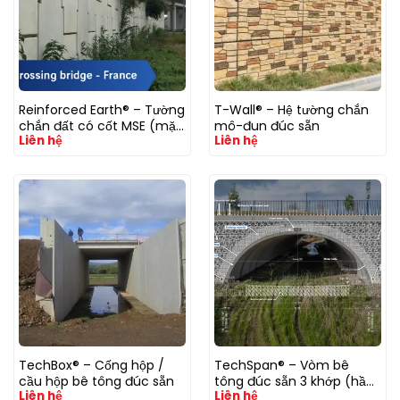
Reinforced Earth® – Tường
T-Wall® – Hệ tường chắn
chắn đất có cốt MSE (mặt
mô-đun đúc sẵn
Liên hệ
Liên hệ
tấm bê tông đúc sẵn)
TechBox® – Cống hộp /
TechSpan® – Vòm bê
cầu hộp bê tông đúc sẵn
tông đúc sẵn 3 khớp (hầm
Liên hệ
Liên hệ
chui, cống vòm, cầu vùi)