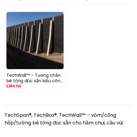
TechWall™ – Tường chắn
bê tông đúc sẵn kiểu công
Liên hệ
xôn (counterfort)
TechSpan®, TechBox®, TechWall™ – vòm/cống
hộp/tường bê tông đúc sẵn cho hầm chui, cầu vùi.