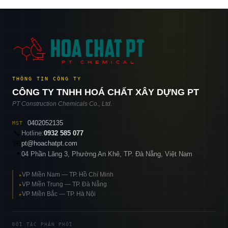
THÔNG TIN CÔNG TY
CÔNG TY TNHH HOÁ CHẤT XÂY DỰNG PT
PT Construction Chemicals Co., Ltd.
0402052135
MST
📞
Hotline:
0932 585 077
✉️
pt@hoachatpt.com
04 Phần Lăng 3, Phường An Khê, TP. Đà Nẵng, Việt Nam
📍
VP Miền Nam — TP. Hồ Chí Minh
▸
VP Miền Trung — TP. Đà Nẵng
▸
VP Miền Bắc — TP. Hà Nội
▸
ĐỐI TÁC PHÂN PHỐI