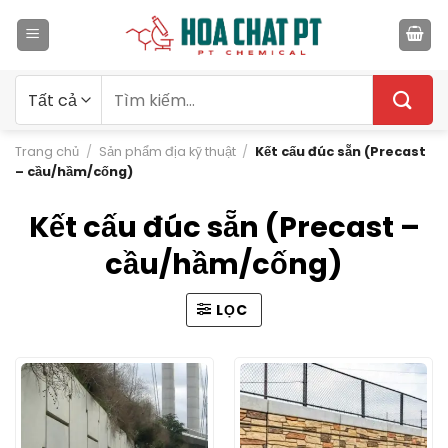
Bỏ
qua
nội
dung
Tìm
kiếm:
Trang chủ
/
Sản phẩm địa kỹ thuật
/
Kết cấu đúc sẵn (Precast
– cầu/hầm/cống)
Kết cấu đúc sẵn (Precast –
cầu/hầm/cống)
LỌC