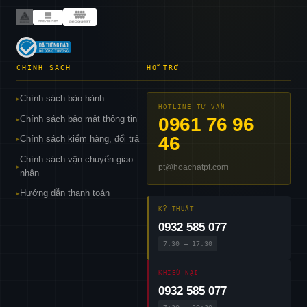
CHÍNH SÁCH
HỖ TRỢ
Chính sách bảo hành
▸
HOTLINE TƯ VẤN
Chính sách bảo mật thông tin
0961 76 96
▸
46
Chính sách kiểm hàng, đổi trả
▸
Chính sách vận chuyển giao
pt@hoachatpt.com
▸
nhận
Hướng dẫn thanh toán
▸
KỸ THUẬT
0932 585 077
7:30 – 17:30
KHIẾU NẠI
0932 585 077