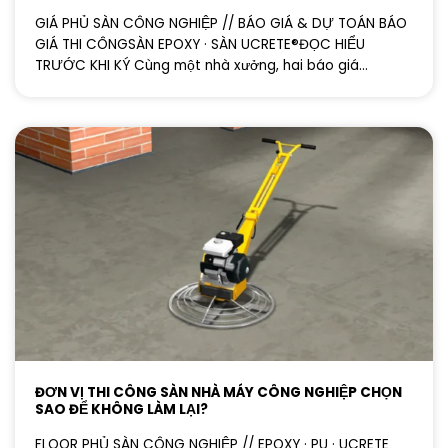
GIÁ PHỦ SÀN CÔNG NGHIỆP // BÁO GIÁ & DỰ TOÁN BÁO
GIÁ THI CÔNGSÀN EPOXY · SÀN UCRETE®ĐỌC HIỂU
TRƯỚC KHI KÝ Cùng một nhà xưởng, hai báo giá...
ĐƠN VỊ THI CÔNG SÀN NHÀ MÁY CÔNG NGHIỆP CHỌN
SAO ĐỂ KHÔNG LÀM LẠI?
FLOOR PHỦ SÀN CÔNG NGHIỆP // EPOXY · PU · UCRETE