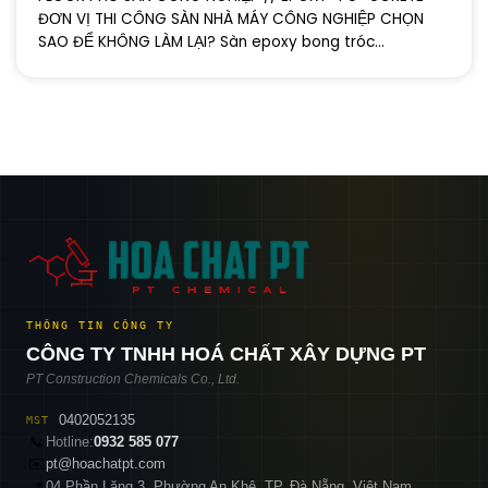
ĐƠN VỊ THI CÔNG SÀN NHÀ MÁY CÔNG NGHIỆP CHỌN
SAO ĐỂ KHÔNG LÀM LẠI? Sàn epoxy bong tróc...
THÔNG TIN CÔNG TY
CÔNG TY TNHH HOÁ CHẤT XÂY DỰNG PT
PT Construction Chemicals Co., Ltd.
0402052135
MST
📞
Hotline:
0932 585 077
✉️
pt@hoachatpt.com
04 Phần Lăng 3, Phường An Khê, TP. Đà Nẵng, Việt Nam
📍