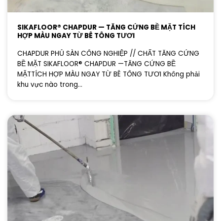
SIKAFLOOR® CHAPDUR — TĂNG CỨNG BỀ MẶT TÍCH
HỢP MÀU NGAY TỪ BÊ TÔNG TƯƠI
CHAPDUR PHỦ SÀN CÔNG NGHIỆP // CHẤT TĂNG CỨNG
BỀ MẶT SIKAFLOOR® CHAPDUR —TĂNG CỨNG BỀ
MẶTTÍCH HỢP MÀU NGAY TỪ BÊ TÔNG TƯƠI Không phải
khu vực nào trong...