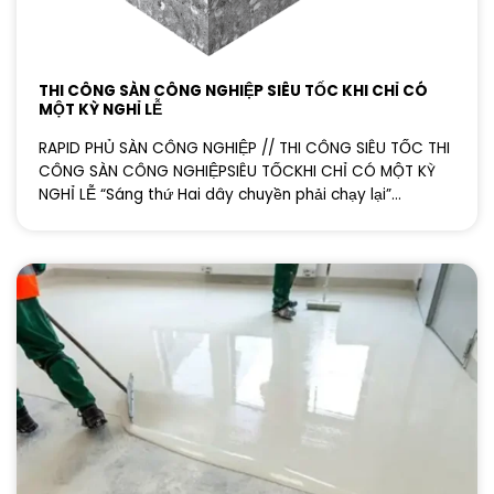
THI CÔNG SÀN CÔNG NGHIỆP SIÊU TỐC KHI CHỈ CÓ
MỘT KỲ NGHỈ LỄ
RAPID PHỦ SÀN CÔNG NGHIỆP // THI CÔNG SIÊU TỐC THI
CÔNG SÀN CÔNG NGHIỆPSIÊU TỐCKHI CHỈ CÓ MỘT KỲ
NGHỈ LỄ “Sáng thứ Hai dây chuyền phải chạy lại”...