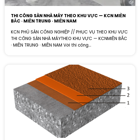
THI CÔNG SÀN NHÀ MÁY THEO KHU VỰC — KCN MIỀN
BẮC · MIỀN TRUNG · MIỀN NAM
KCN PHỦ SÀN CÔNG NGHIỆP // PHỤC VỤ THEO KHU VỰC
THI CÔNG SÀN NHÀ MÁYTHEO KHU VỰC — KCNMIỀN BẮC
· MIỀN TRUNG · MIỀN NAM Với thi công...