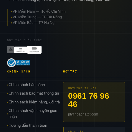
VP Miền Nam — TP. Hồ Chí Minh
▸
VP Miền Trung — TP. Đà Nẵng
▸
VP Miền Bắc — TP. Hà Nội
▸
ĐỐI TÁC PHÂN PHỐI
CHÍNH SÁCH
HỖ TRỢ
Chính sách bảo hành
▸
HOTLINE TƯ VẤN
Chính sách bảo mật thông tin
0961 76 96
▸
46
Chính sách kiểm hàng, đổi trả
▸
Chính sách vận chuyển giao
pt@hoachatpt.com
▸
nhận
Hướng dẫn thanh toán
▸