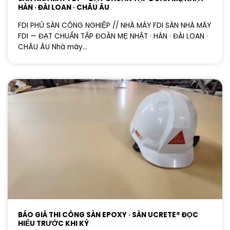
HÀN · ĐÀI LOAN · CHÂU ÂU
FDI PHỦ SÀN CÔNG NGHIỆP // NHÀ MÁY FDI SÀN NHÀ MÁY
FDI — ĐẠT CHUẨN TẬP ĐOÀN MẸ NHẬT · HÀN · ĐÀI LOAN ·
CHÂU ÂU Nhà máy...
BÁO GIÁ THI CÔNG SÀN EPOXY · SÀN UCRETE® ĐỌC
HIỂU TRƯỚC KHI KÝ