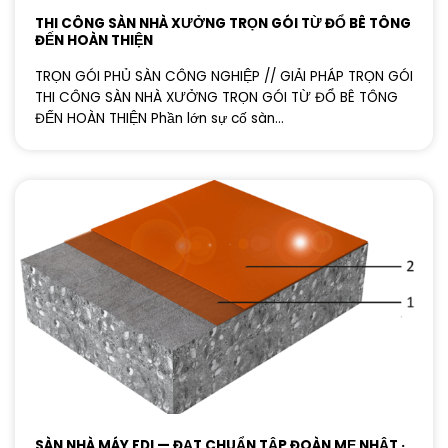
THI CÔNG SÀN NHÀ XƯỞNG TRỌN GÓI TỪ ĐỔ BÊ TÔNG
ĐẾN HOÀN THIỆN
TRỌN GÓI PHỦ SÀN CÔNG NGHIỆP // GIẢI PHÁP TRỌN GÓI
THI CÔNG SÀN NHÀ XƯỞNG TRỌN GÓI TỪ ĐỔ BÊ TÔNG
ĐẾN HOÀN THIỆN Phần lớn sự cố sàn...
SÀN NHÀ MÁY FDI — ĐẠT CHUẨN TẬP ĐOÀN MẸ NHẬT ·