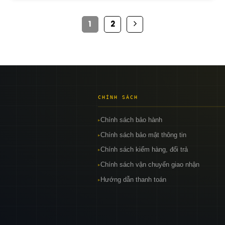
1
2
CHÍNH SÁCH
Chính sách bảo hành
▸
Chính sách bảo mật thông tin
▸
Chính sách kiểm hàng, đổi trả
▸
Chính sách vận chuyển giao nhận
▸
Hướng dẫn thanh toán
▸