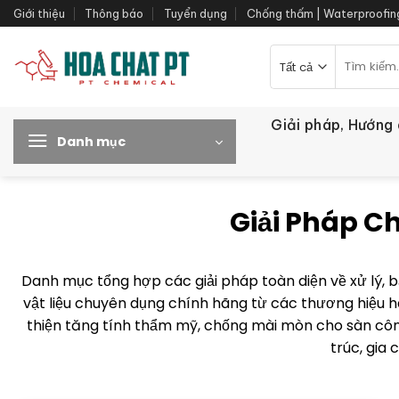
Bỏ
Giới thiệu
Thông báo
Tuyển dụng
Chống thấm | Waterproofin
qua
nội
Tìm
kiếm:
dung
Giải pháp, Hướng
Danh mục
Giải Pháp C
Danh mục tổng hợp các giải pháp toàn diện về xử lý, b
vật liệu chuyên dụng chính hãng từ các thương hiệu 
thiện tăng tính thẩm mỹ, chống mài mòn cho sàn công
trúc, gia 