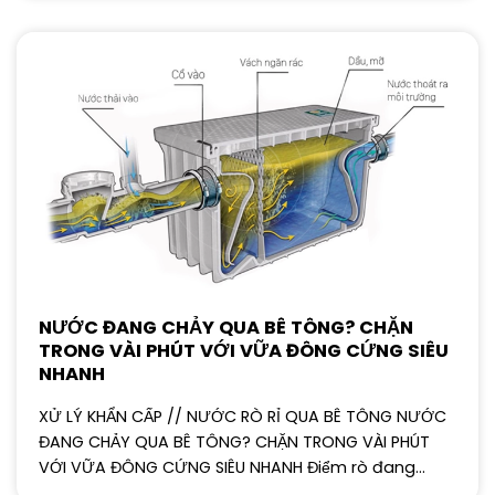
NƯỚC ĐANG CHẢY QUA BÊ TÔNG? CHẶN
TRONG VÀI PHÚT VỚI VỮA ĐÔNG CỨNG SIÊU
NHANH
XỬ LÝ KHẨN CẤP // NƯỚC RÒ RỈ QUA BÊ TÔNG NƯỚC
ĐANG CHẢY QUA BÊ TÔNG? CHẶN TRONG VÀI PHÚT
VỚI VỮA ĐÔNG CỨNG SIÊU NHANH Điểm rò đang...