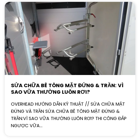
SỬA CHỮA BÊ TÔNG MẶT ĐỨNG & TRẦN: VÌ
SAO VỮA THƯỜNG LUÔN RƠI?
OVERHEAD HƯỚNG DẪN KỸ THUẬT // SỬA CHỮA MẶT
ĐỨNG VÀ TRẦN SỬA CHỮA BÊ TÔNG MẶT ĐỨNG &
TRẦN:VÌ SAO VỮA THƯỜNG LUÔN RƠI? THI CÔNG ĐẮP
NGƯỢC VỮA...