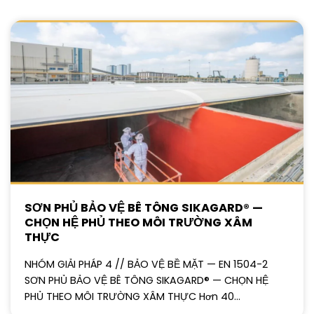
SƠN PHỦ BẢO VỆ BÊ TÔNG SIKAGARD® —
CHỌN HỆ PHỦ THEO MÔI TRƯỜNG XÂM
THỰC
NHÓM GIẢI PHÁP 4 // BẢO VỆ BỀ MẶT — EN 1504-2
SƠN PHỦ BẢO VỆ BÊ TÔNG SIKAGARD® — CHỌN HỆ
PHỦ THEO MÔI TRƯỜNG XÂM THỰC Hơn 40...