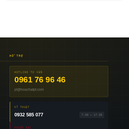
HỖ TRỢ
HOTLINE TƯ VẤN
0961 76 96 46
pt@hoachatpt.com
KỸ THUẬT
0932 585 077
7:30 – 17:30
KHIẾU NẠI