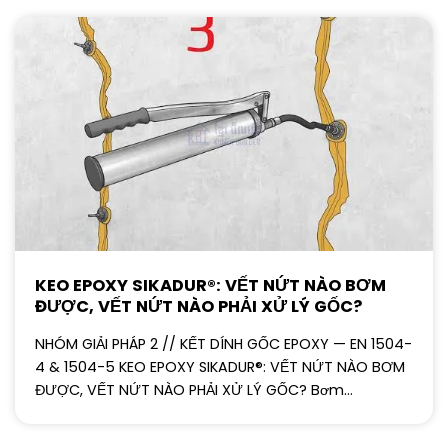
KEO EPOXY SIKADUR®: VẾT NỨT NÀO BƠM
ĐƯỢC, VẾT NỨT NÀO PHẢI XỬ LÝ GỐC?
NHÓM GIẢI PHÁP 2 // KẾT DÍNH GỐC EPOXY — EN 1504-
4 & 1504-5 KEO EPOXY SIKADUR®: VẾT NỨT NÀO BƠM
ĐƯỢC, VẾT NỨT NÀO PHẢI XỬ LÝ GỐC? Bơm...