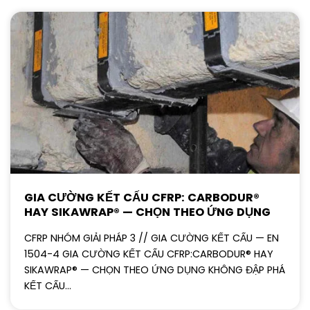
GIA CƯỜNG KẾT CẤU CFRP: CARBODUR®
HAY SIKAWRAP® — CHỌN THEO ỨNG DỤNG
CFRP NHÓM GIẢI PHÁP 3 // GIA CƯỜNG KẾT CẤU — EN
1504-4 GIA CƯỜNG KẾT CẤU CFRP:CARBODUR® HAY
SIKAWRAP® — CHỌN THEO ỨNG DỤNG KHÔNG ĐẬP PHÁ
KẾT CẤU...