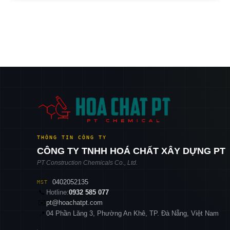
THÔNG TIN CÔNG TY
CÔNG TY TNHH HOÁ CHẤT XÂY DỰNG PT
PT Construction Chemicals Co., Ltd.
0402052135
MST
📞
Hotline:
0932 585 077
✉️
pt@hoachatpt.com
04 Phần Lăng 3, Phường An Khê, TP. Đà Nẵng, Việt Nam
📍