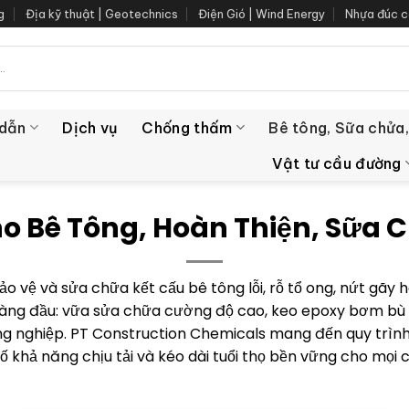
g
Địa kỹ thuật | Geotechnics
Điện Gió | Wind Energy
Nhựa đúc c
 dẫn
Dịch vụ
Chống thấm
Bê tông, Sữa chửa,
Vật tư cầu đường
ho Bê Tông, Hoàn Thiện, Sữa 
ảo vệ và sửa chữa kết cấu bê tông lỗi, rỗ tổ ong, nứt gãy
hàng đầu: vữa sửa chữa cường độ cao, keo epoxy bơm bù k
 nghiệp. PT Construction Chemicals mang đến quy trình 
cố khả năng chịu tải và kéo dài tuổi thọ bền vững cho mọi 