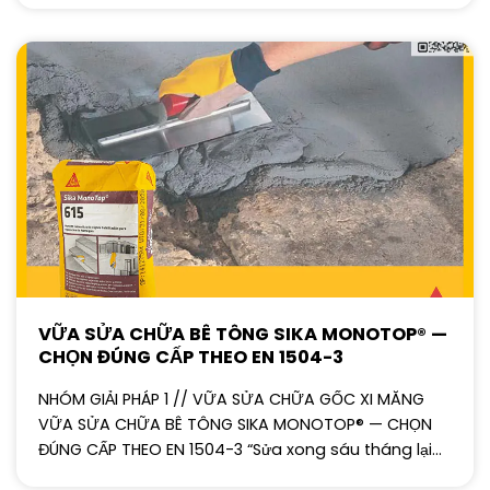
VỮA SỬA CHỮA BÊ TÔNG SIKA MONOTOP® —
CHỌN ĐÚNG CẤP THEO EN 1504-3
NHÓM GIẢI PHÁP 1 // VỮA SỬA CHỮA GỐC XI MĂNG
VỮA SỬA CHỮA BÊ TÔNG SIKA MONOTOP® — CHỌN
ĐÚNG CẤP THEO EN 1504-3 “Sửa xong sáu tháng lại...