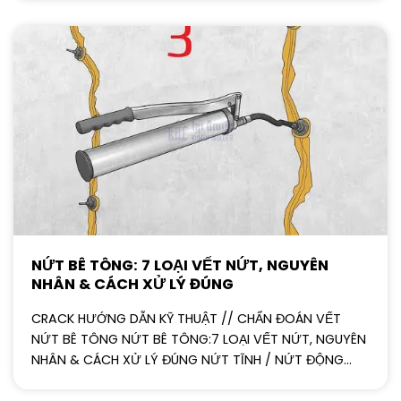
NỨT BÊ TÔNG: 7 LOẠI VẾT NỨT, NGUYÊN
NHÂN & CÁCH XỬ LÝ ĐÚNG
CRACK HƯỚNG DẪN KỸ THUẬT // CHẨN ĐOÁN VẾT
NỨT BÊ TÔNG NỨT BÊ TÔNG:7 LOẠI VẾT NỨT, NGUYÊN
NHÂN & CÁCH XỬ LÝ ĐÚNG NỨT TĨNH / NỨT ĐỘNG...