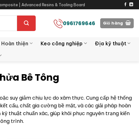
omposite | Advanced Resins & Tooling Board
0961769646
Giỏ hàng
 Hoàn thiện
Keo công nghiệp
Địa kỹ thuật
Chửa Bê Tông
 hoặc suy giảm chịu lực do xâm thực. Cung cấp hệ thống
ết cấu, chất gia cường bề mặt, và các giải pháp hoàn
kỹ thuật chuẩn xác, giúp khôi phục nguyên trạng kiến
công trình.