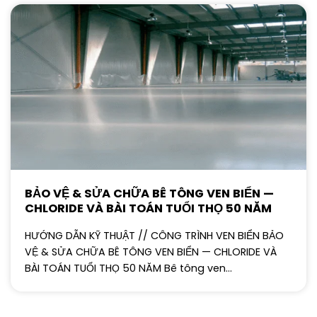
BẢO VỆ & SỬA CHỮA BÊ TÔNG VEN BIỂN —
CHLORIDE VÀ BÀI TOÁN TUỔI THỌ 50 NĂM
HƯỚNG DẪN KỸ THUẬT // CÔNG TRÌNH VEN BIỂN BẢO
VỆ & SỬA CHỮA BÊ TÔNG VEN BIỂN — CHLORIDE VÀ
BÀI TOÁN TUỔI THỌ 50 NĂM Bê tông ven...