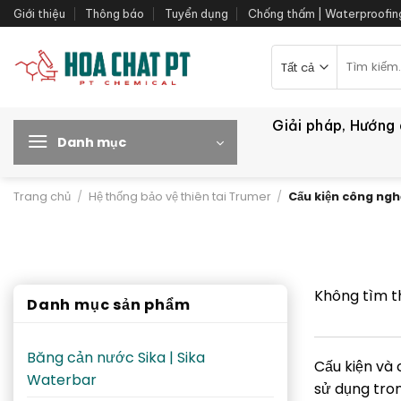
Bỏ
Giới thiệu
Thông báo
Tuyển dụng
Chống thấm | Waterproofin
qua
nội
Tìm
kiếm:
dung
Giải pháp, Hướng
Danh mục
Trang chủ
/
Hệ thống bảo vệ thiên tai Trumer
/
Cấu kiện công ng
Không tìm t
Danh mục sản phẩm
Băng cản nước Sika | Sika
Cấu kiện và
Waterbar
sử dụng tron