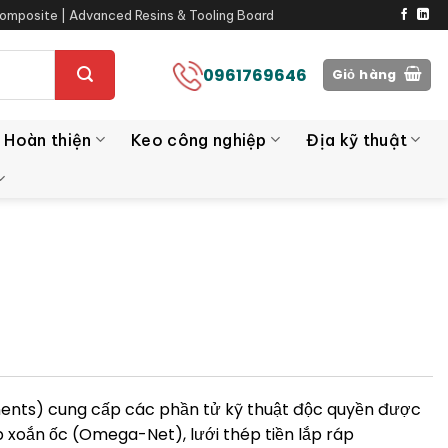
omposite | Advanced Resins & Tooling Board
0961769646
Giỏ hàng
 Hoàn thiện
Keo công nghiệp
Địa kỹ thuật
ents) cung cấp các phần tử kỹ thuật độc quyền được
p xoắn ốc (Omega-Net), lưới thép tiền lắp ráp