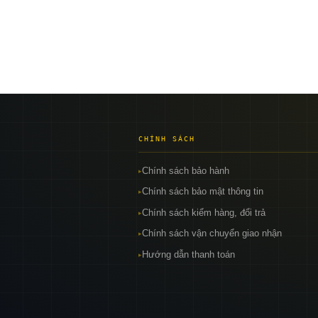
CHÍNH SÁCH
Chính sách bảo hành
▸
Chính sách bảo mật thông tin
▸
Chính sách kiểm hàng, đổi trả
▸
Chính sách vận chuyển giao nhận
▸
Hướng dẫn thanh toán
▸