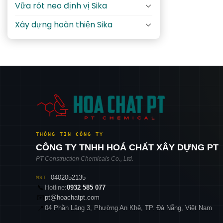
Vữa rót neo định vị Sika
Xây dựng hoàn thiện Sika
THÔNG TIN CÔNG TY
CÔNG TY TNHH HOÁ CHẤT XÂY DỰNG PT
PT Construction Chemicals Co., Ltd.
0402052135
MST
📞
Hotline:
0932 585 077
✉️
pt@hoachatpt.com
04 Phần Lăng 3, Phường An Khê, TP. Đà Nẵng, Việt Nam
📍