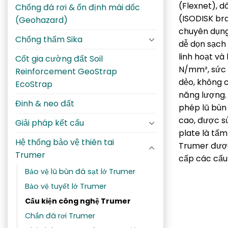
(Flexnet), 
Chống đá rơi & ổn định mái dốc
(ISODISK br
(Geohazard)
chuyên dụng
Chống thấm Sika
dễ dọn sạch 
linh hoạt và
Cốt gia cường đất Soil
N/mm², sức 
Reinforcement GeoStrap
dẻo, không c
EcoStrap
năng lượng.
Đinh & neo đất
phép lũ bùn
cao, được sử
Giải pháp kết cấu
plate là tấm
Hệ thống bảo vệ thiên tai
Trumer được 
Trumer
cấp các cấu 
Bảo vệ lũ bùn đá sạt lở Trumer
Bảo vệ tuyết lở Trumer
Cấu kiện công nghệ Trumer
Chắn đá rơi Trumer