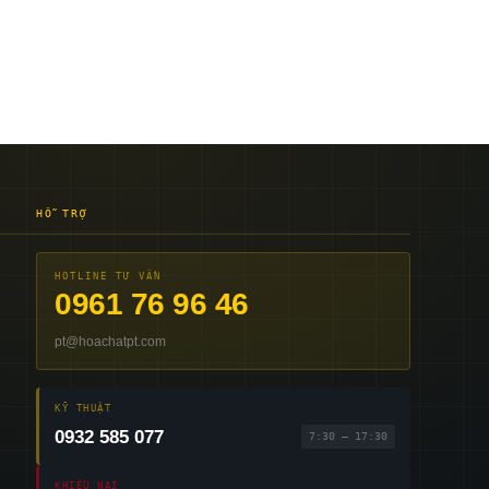
HỖ TRỢ
HOTLINE TƯ VẤN
0961 76 96 46
pt@hoachatpt.com
KỸ THUẬT
0932 585 077
7:30 – 17:30
KHIẾU NẠI