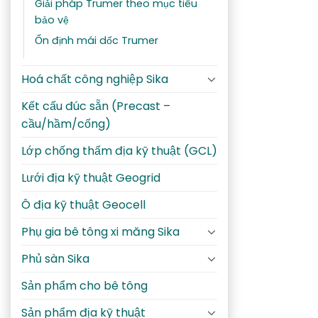
Giải pháp Trumer theo mục tiêu
bảo vệ
Ổn định mái dốc Trumer
Hoá chất công nghiệp Sika
Kết cấu đúc sẵn (Precast –
cầu/hầm/cống)
Lớp chống thấm địa kỹ thuật (GCL)
Lưới địa kỹ thuật Geogrid
Ô địa kỹ thuật Geocell
Phụ gia bê tông xi măng Sika
Phủ sàn Sika
Sản phẩm cho bê tông
Sản phẩm địa kỹ thuật