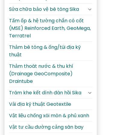
Sửa chữa bảo vệ bê tông Sika
Tấm ốp & hệ tường chắn có cốt
(MSE) Reinforced Earth, GeoMega,
Terratrel
Thảm bê tông & ống/túi địa kỹ
thuật
Thảm thoát nước & thu khí
(Drainage GeoComposite)
Draintube
Trám khe kết dính đàn hồi Sika
Vải địa kỹ thuật Geotextile
Vật liệu chống xói mòn & phủ xanh
Vật tư cầu đường cảng sân bay