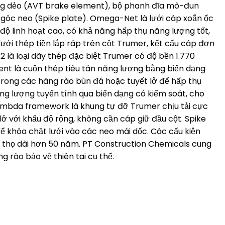
ạng dẻo (AVT brake element), bộ phanh đĩa mô-đun
góc neo (Spike plate). Omega-Net là lưới cáp xoắn ốc
ộ linh hoạt cao, có khả năng hấp thụ năng lượng tốt,
 lưới thép tiền lắp ráp trên cột Trumer, kết cấu cáp đơn
.2 là loại dây thép đặc biệt Trumer có độ bền 1.770
nt là cuộn thép tiêu tán năng lượng bằng biến dạng
 trong các hàng rào bùn đá hoặc tuyết lở để hấp thụ
ng lượng tuyến tính qua biến dạng có kiểm soát, cho
Lambda framework là khung tự đỡ Trumer chịu tải cực
ở với khẩu độ rộng, không cần cáp giữ đầu cột. Spike
để khóa chặt lưới vào các neo mái dốc. Các cấu kiện
uổi thọ dài hơn 50 năm. PT Construction Chemicals cung
g rào bảo vệ thiên tai cụ thể.