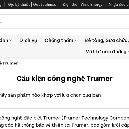
g
Địa kỹ thuật | Geotechnics
Điện Gió | Wind Energy
Nhựa đúc c
 dẫn
Dịch vụ
Chống thấm
Bê tông, Sữa chửa,
Vật tư cầu đường
hệ Trumer
Cấu kiện công nghệ Trumer
hấy sản phẩm nào khớp với lựa chọn của bạn.
 công nghệ đặc biệt Trumer (Trumer Technology Compon
g các hệ thống bảo vệ thiên tai Trumer, bao gồm lưới cá