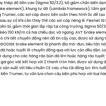
dây thép độ bền cao (Sigma 50/3.2), bộ giảm chấn biến d
ake element), khung tự đỡ (Lambda framework), tấm gai 
 Trumer, các sợi cáp được bện xoắn theo hình ốc để tạo đ
sau sự cố khi cần thay thế các sợi cáp riêng lẻ. Flexnet là
 bền bỉ, giảm thời gian lắp ráp tại công trường. Sigma 50/3
kéo 150 kN/m cả hai chiều dọc và ngang. AVT brake eleme
ó chi tiết chuyển động nên độ tin cậy cao, được sử dụng
 ISODISK brake element là phanh đĩa mô-đun, tiêu tán nă
 đá hoặc tuyết lở chuyển động qua với lực cản đều đặn. 
 dụng cho các hàng rào bùn đá lớn hoặc hàng rào tuyết l
 gai góc vát kết hợp với 2 thanh tròn hàn, được sử dụng 
sản xuất với tiêu chuẩn CE cao, chịu tải động lực lớn, t
kiện Trumer, tư vấn lựa chọn cấu kiện phù hợp với loại hàn