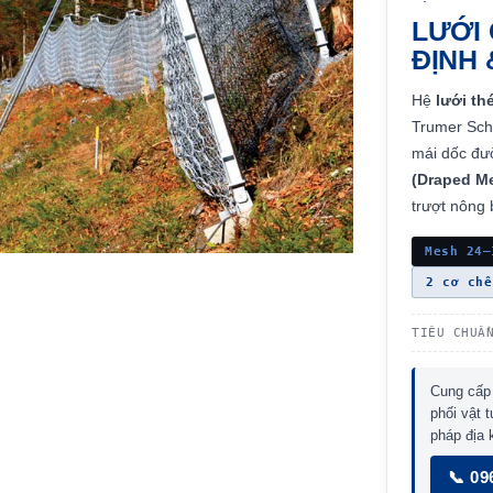
LƯỚI
ĐỊNH 
Hệ
lưới th
Trumer Sch
mái dốc đư
(Draped M
trượt nông 
Mesh 24–
2 cơ chế
TIÊU CHUẨ
Cung cấp
phối vật 
pháp địa 
📞 09