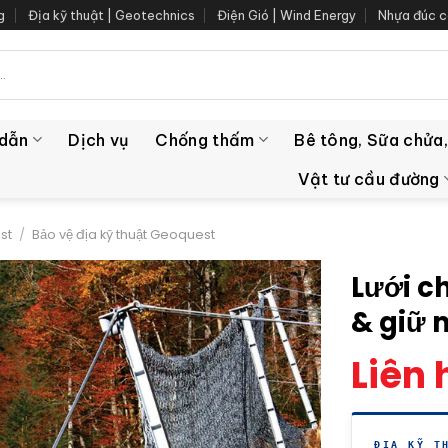
g
Địa kỹ thuật | Geotechnics
Điện Gió | Wind Energy
Nhựa đúc c
 dẫn
Dịch vụ
Chống thấm
Bê tông, Sữa chửa,
Vật tư cầu đường
st
/
Bảo vệ địa kỹ thuật Geoquest
Lưới c
& giữ 
Liên 
ĐỊA KỸ T