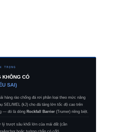
N TRỌNG
G KHÔNG CÓ
ỂU SAI)
ải hàng rào chống đá rơi phân loại theo mức năng
hụ SEL/MEL (kJ) cho đá tảng lớn tốc độ cao trên
g — đó là dòng
Rockfall Barrier
(Trumer) riêng biệt.
 lý trượt sâu khối lớn của mái đất (cần
rraAnchor hoặc tường chắn có cốt).