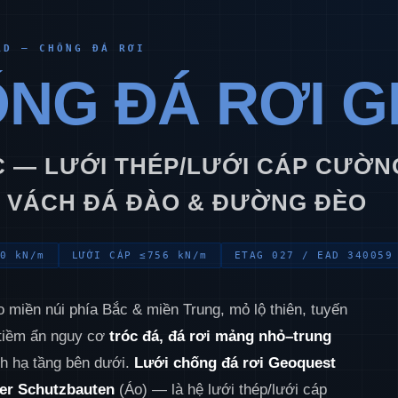
RD — CHỐNG ĐÁ RƠI
ỐNG ĐÁ RƠI 
ỐC — LƯỚI THÉP/LƯỚI CÁP CƯỜ
O VÁCH ĐÁ ĐÀO & ĐƯỜNG ĐÈO
0 kN/m
LƯỚI CÁP ≤756 kN/m
ETAG 027 / EAD 340059
miền núi phía Bắc & miền Trung, mỏ lộ thiên, tuyến
 tiềm ẩn nguy cơ
tróc đá, đá rơi mảng nhỏ–trung
nh hạ tầng bên dưới.
Lưới chống đá rơi Geoquest
er Schutzbauten
(Áo) — là hệ lưới thép/lưới cáp