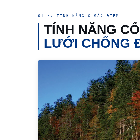
01 // TÍNH NĂNG & ĐẶC ĐIỂM
TÍNH NĂNG CỐ
LƯỚI CHỐNG 