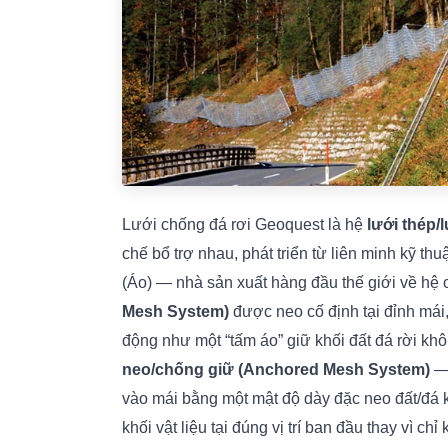
Lưới chống đá rơi Geoquest là hệ
lưới thép/
chế bổ trợ nhau, phát triển từ liên minh kỹ t
(Áo) — nhà sản xuất hàng đầu thế giới về hệ 
Mesh System)
được neo cố định tại đỉnh mái,
động như một “tấm áo” giữ khối đất đá rời khô
neo/chống giữ (Anchored Mesh System)
— 
vào mái bằng một mật độ dày đặc neo đất/đá k
khối vật liệu tại đúng vị trí ban đầu thay vì chỉ