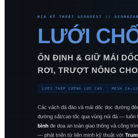
ĐỊA KỸ THUẬT GEOQUEST // GEOHAZA
LƯỚI CH
ỔN ĐỊNH & GIỮ MÁI D
RƠI, TRƯỢT NÔNG CH
LƯỚI THÉP CƯỜNG LỰC CAO
MESH 24–12
Các vách đá đào và mái dốc dọc đường đèo 
đường sắt/cao tốc qua vùng núi đá — luôn
bình
đe doạ an toàn giao thông và công trì
— phát triển từ liên minh kỹ thuật với
Trum