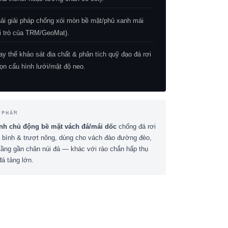
ải giải pháp chống xói mòn bề mặt/phủ xanh mái
ai trò của TRM/GeoMat).
ay thế khảo sát địa chất & phân tích quỹ đạo đá rơi
ọn cấu hình lưới/mật độ neo.
 PHẨM
nh chủ động bề mặt vách đá/mái dốc
chống đá rơi
 bình & trượt nông, dùng cho vách đào đường đèo,
 tầng gần chân núi đá — khác với rào chắn hấp thụ
á tảng lớn.