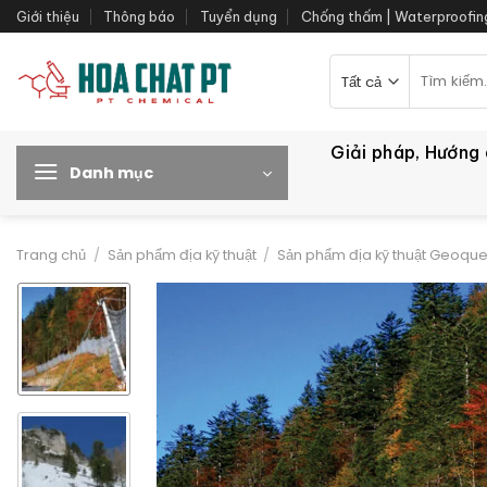
Bỏ
Giới thiệu
Thông báo
Tuyển dụng
Chống thấm | Waterproofin
qua
nội
Tìm
kiếm:
dung
Giải pháp, Hướng
Danh mục
Trang chủ
/
Sản phẩm địa kỹ thuật
/
Sản phẩm địa kỹ thuật Geoque