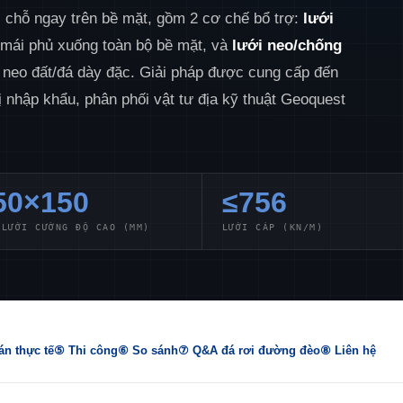
i chỗ ngay trên bề mặt, gồm 2 cơ chế bổ trợ:
lưới
 mái phủ xuống toàn bộ bề mặt, và
lưới neo/chống
 neo đất/đá dày đặc. Giải pháp được cung cấp đến
nhập khẩu, phân phối vật tư địa kỹ thuật Geoquest
50×150
≤756
 LƯỚI CƯỜNG ĐỘ CAO (MM)
LƯỚI CÁP (KN/M)
n thực tế
⑤ Thi công
⑥ So sánh
⑦ Q&A đá rơi đường đèo
⑧ Liên hệ