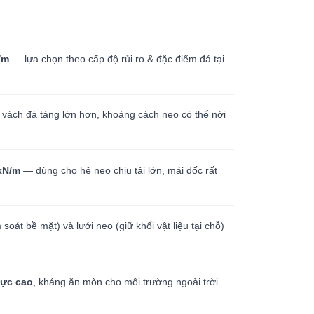
/m
— lựa chọn theo cấp độ rủi ro & đặc điểm đá tại
vách đá tảng lớn hơn, khoảng cách neo có thể nới
 kN/m
— dùng cho hệ neo chịu tải lớn, mái dốc rất
 soát bề mặt) và lưới neo (giữ khối vật liệu tại chỗ)
lực cao
, kháng ăn mòn cho môi trường ngoài trời