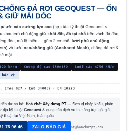
 CHỐNG ĐÁ RƠI GEOQUEST — ỔN
& GIỮ MÁI DỐC
ép/lưới cáp cường lực cao
(hợp tác kỹ thuật Geoquest ×
utzbauten) chủ động
giữ khối đất, đá tại chỗ
trên vách đá đào,
ờng đèo, mỏ lộ thiên — gồm 2 cơ chế:
lưới phủ chủ động
esh)
và
lưới neo/chống giữ (Anchored Mesh)
, chống đá rơi &
bề mặt.
120 kN/m
Cường độ cao 150×150
Lưới cáp ≤756 kN/m
 bảo vệ
N:
ETAG 027 / EAD 340059 · EN 10223
 đến dự án bởi
Hoá chất Xây dựng PT
— Đơn vị nhập khẩu, phân
tư địa kỹ thuật
Geoquest
& cung cấp dịch vụ thi công trọn gói giải
kỹ thuật tại Việt Nam, toàn quốc.
61 76 96 46
ZALO BÁO GIÁ
pt@hoachatpt.com