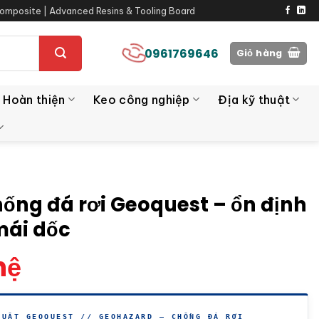
omposite | Advanced Resins & Tooling Board
0961769646
Giỏ hàng
 Hoàn thiện
Keo công nghiệp
Địa kỹ thuật
hống đá rơi Geoquest – ổn định
mái dốc
hệ
HUẬT GEOQUEST // GEOHAZARD — CHỐNG ĐÁ RƠI