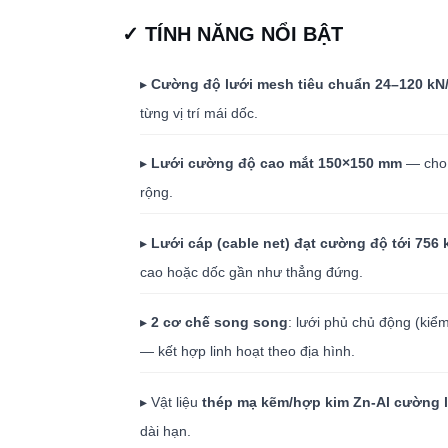
✓ TÍNH NĂNG NỔI BẬT
▸
Cường độ lưới mesh tiêu chuẩn 24–120 kN
từng vị trí mái dốc.
▸
Lưới cường độ cao mắt 150×150 mm
— cho 
rộng.
▸
Lưới cáp (cable net) đạt cường độ tới 756
cao hoặc dốc gần như thẳng đứng.
▸
2 cơ chế song song
: lưới phủ chủ động (kiểm
— kết hợp linh hoạt theo địa hình.
▸ Vật liệu
thép mạ kẽm/hợp kim Zn-Al cường 
dài hạn.