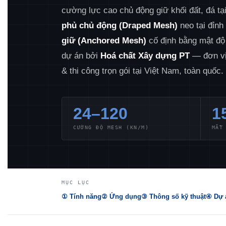
cường lực cao chủ động giữ khối đất, đá tạ
phủ chủ động (Draped Mesh)
neo tại đỉnh
giữ (Anchored Mesh)
cố định bằng mật độ
dự án bởi
Hoá chất Xây dựng PT
— đơn vị 
& thi công trọn gói tại Việt Nam, toàn quốc.
24–120
1
CƯỜNG ĐỘ MESH (KN/M)
MẮT
MỤC LỤC
① Tính năng
② Ứng dụng
③ Thông số kỹ thuật
④ Dự á