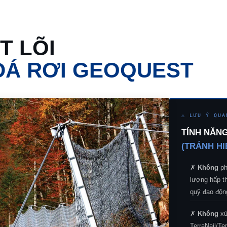
T LÕI
ĐÁ RƠI GEOQUEST
⚠ LƯU Ý QUA
TÍNH NĂN
(TRÁNH HI
✗
Không
ph
lượng hấp t
quỹ đạo độn
✗
Không
xử
TerraNail/Te