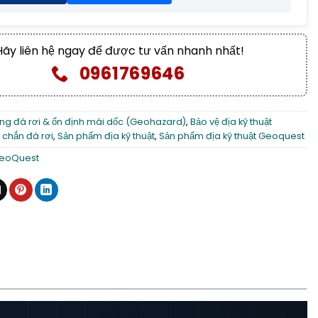
Hãy liên hệ ngay để được tư vấn nhanh nhất!
0961769646
ng đá rơi & ổn định mái dốc (Geohazard)
,
Bảo vệ địa kỹ thuật
 chắn đá rơi
,
Sản phẩm địa kỹ thuật
,
Sản phẩm địa kỹ thuật Geoquest
eoQuest