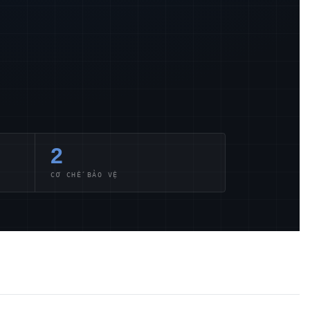
2
CƠ CHẾ BẢO VỆ