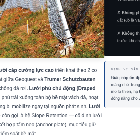
✗
Không
ph
đất (đó là v
✗
Không
th
trước khi ch
lưới cáp cường lực cao
triển khai theo 2 cơ
ĐỊNH VỊ SẢN
Giải pháp
ổn đị
huật giữa Geoquest và
Trumer Schutzbauten
mảng nhỏ–trung
chống đá rơi.
Lưới phủ chủ động (Draped
mỏ lộ thiên, hạ
 phủ trải xuống toàn bộ bề mặt vách đá, hoạt
động năng cho đ
ng bị mobilize ngay tại nguồn phát sinh.
Lưới
còn gọi là hệ Slope Retention — cố định lưới
ết hợp tấm neo (anchor plate), mục tiêu giữ
 kiểm soát bề mặt.