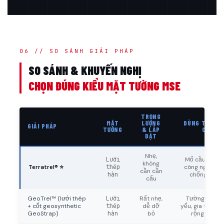
06 // SO SÁNH GIẢI PHÁP
SO SÁNH & KHUYẾN NGHỊ
CHỌN ĐÚNG KIỂU MẶT TƯỜNG MSE
TRỌNG
MẶT
LƯỢNG
DÙNG TỐT N
GIẢI PHÁP
TƯỜNG
& LẮP
CHO
ĐẶT
Nhẹ,
Lưới
Mố cầu phân 
không
Terratrel® ⭐
thép
công nghiệp, 
cần cần
hàn
chống đá rơ
cẩu
GeoTrel™ (lưới thép
Lưới
Rất nhẹ,
Tường tạm c
+ cốt geosynthetic
thép
dễ dỡ
yếu, gia tải nền
GeoStrap)
hàn
bỏ
rộng đườn