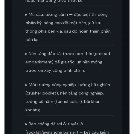
hoặc mặt đứng theo thiết kế.
▸ Mố cầu, tường cánh — đặc biệt thi công
phân kỳ
: nâng cao độ một bên, giữ lưu
thông phía bên kia, sau đó hoàn thiện phần
còn lại.
▸ Nền tảng đắp tải trước tạm thời (preload
embankment) để gia tốc lún nền móng
trước khi xây công trình chính.
▸ Môi trường công nghiệp: tường hố nghiền
(crusher pocket), nền tảng công nghiệp,
tường cổ hầm (tunnel collar), bãi khai
khoáng.
▸ Rào chống đá rơi & tuyết lở
(rockfall/avalanche barrier) — kết cấu kiểm