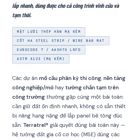
lắp nhanh, dùng được cho cả công trình vĩnh cửu và
tạm thời.
MẶT LƯỚI THÉP HÀN MẠ KẼM
CỐT HA STEEL STRIP / WIRE BAR MAT
EUROCODE 7 / AASHTO LRFD
ASTM A123 (MẠ KẼM)
Các dự án
mố cầu phân kỳ thi công
,
nền tảng
công nghiệp/mỏ
hay
tường chắn tạm trên
công trường
thường gặp cùng một bài toán:
cần giữ đất ổn định nhanh, không có sẵn thiết
bị nâng hạng nặng để lắp panel bê tông đúc
sẵn.
Terratrel®
giải quyết đúng bài toán này —
hệ tường đất gia cố cơ học (MSE) dùng các