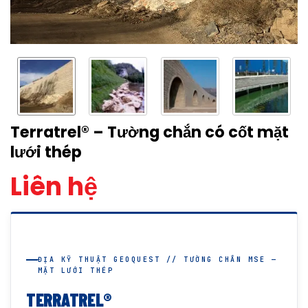
Terratrel® – Tường chắn có cốt mặt
lưới thép
Liên hệ
ĐỊA KỸ THUẬT GEOQUEST // TƯỜNG CHẮN MSE —
MẶT LƯỚI THÉP
TERRATREL®