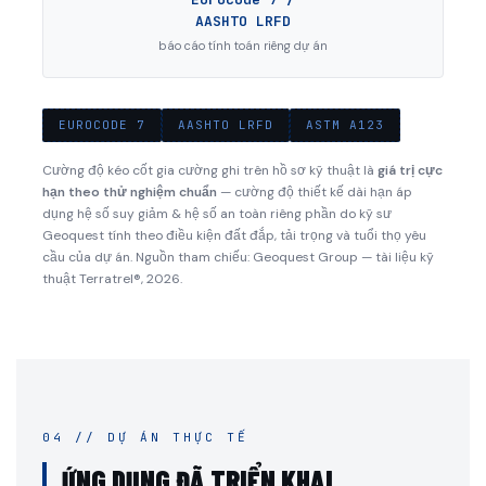
AASHTO LRFD
báo cáo tính toán riêng dự án
EUROCODE 7
AASHTO LRFD
ASTM A123
Cường độ kéo cốt gia cường ghi trên hồ sơ kỹ thuật là
giá trị cực
hạn theo thử nghiệm chuẩn
— cường độ thiết kế dài hạn áp
dụng hệ số suy giảm & hệ số an toàn riêng phần do kỹ sư
Geoquest tính theo điều kiện đất đắp, tải trọng và tuổi thọ yêu
cầu của dự án. Nguồn tham chiếu: Geoquest Group — tài liệu kỹ
thuật Terratrel®, 2026.
04 // DỰ ÁN THỰC TẾ
ỨNG DỤNG ĐÃ TRIỂN KHAI