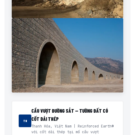
CẦU VƯỢT ĐƯỜNG SẮT — TƯỜNG ĐẤT CÓ
CỐT DẢI THÉP
TH
Thanh Hóa, Việt Nam | Reinforced Earth®
với cốt dải thép tại mố cầu vượt