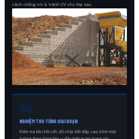
cách chống xói & tránh UV cho lớp sau.
04
NGHIỆM THU TỪNG GIAI ĐOẠN
Kiểm tra liên kết cốt, độ chặt đất đắp, cao trình mặt
tường theo từng lớp — đặc biệt quan trọng với