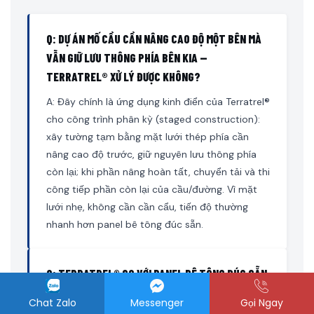
Q: DỰ ÁN MỐ CẦU CẦN NÂNG CAO ĐỘ MỘT BÊN MÀ
VẪN GIỮ LƯU THÔNG PHÍA BÊN KIA —
TERRATREL® XỬ LÝ ĐƯỢC KHÔNG?
A: Đây chính là ứng dụng kinh điển của Terratrel®
cho công trình phân kỳ (staged construction):
xây tường tạm bằng mặt lưới thép phía cần
nâng cao độ trước, giữ nguyên lưu thông phía
còn lại; khi phần nâng hoàn tất, chuyển tải và thi
công tiếp phần còn lại của cầu/đường. Vì mặt
lưới nhẹ, không cần cần cẩu, tiến độ thường
nhanh hơn panel bê tông đúc sẵn.
Q: TERRATREL® SO VỚI PANEL BÊ TÔNG ĐÚC SẴN
CỦA REINFORCED EARTH® THÌ KHÁC GÌ?
Chat Zalo
Messenger
Gọi Ngay