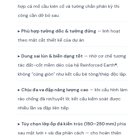
hợp cả mố cầu kiên cố và tường chắn phân kỳ thi
công cần dỡ bỏ sau.
▸
Phù hợp tường dốc & tường đứng
— linh hoạt
theo mặt cắt thiết kế của dự án.
▸
Dung sai lún & biến dạng tốt
— nhờ cơ chế tương
tác đất–cốt mềm dẻo của hệ Reinforced Earth®,
không “cứng giòn” như kết cấu bê tông/thép độc lập.
▸
Chịu đa va đập năng lượng cao
— khi cấu hình làm
rào chống đá rơi/tuyết lở, kết cấu kiểm soát được
nhiều lần va đập liên tiếp.
▸
Tùy chọn lớp ốp đá kiến trúc (150–250 mm)
phía
sau mặt lưới + vải địa phân cách — cho hoàn thiện