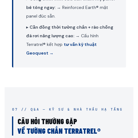
bê tông ngay:
→ Reinforced Earth® mặt
panel đúc sẵn.
▸
Cần đồng thời tường chắn + rào chống
đá rơi năng lượng cao:
→ Cấu hình
Terratrel® kết hợp
tư vấn kỹ thuật
Geoquest →
07 // Q&A — KỸ SƯ & NHÀ THẦU HẠ TẦNG
CÂU HỎI THƯỜNG GẶP
VỀ TƯỜNG CHẮN TERRATREL®