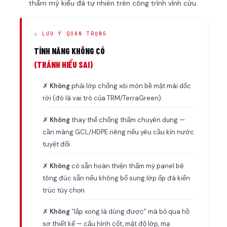
thẩm mỹ kiểu đá tự nhiên trên công trình vĩnh cửu.
⚠ LƯU Ý QUAN TRỌNG
TÍNH NĂNG KHÔNG CÓ
(TRÁNH HIỂU SAI)
✗
Không
phải lớp chống xói mòn bề mặt mái dốc
rời (đó là vai trò của TRM/TerraGreen).
✗
Không
thay thế chống thấm chuyên dụng —
cần màng GCL/HDPE riêng nếu yêu cầu kín nước
tuyệt đối.
✗
Không
có sẵn hoàn thiện thẩm mỹ panel bê
tông đúc sẵn nếu không bổ sung lớp ốp đá kiến
trúc tùy chọn.
✗
Không
“lắp xong là dùng được” mà bỏ qua hồ
sơ thiết kế — cấu hình cốt, mật độ lớp, mạ