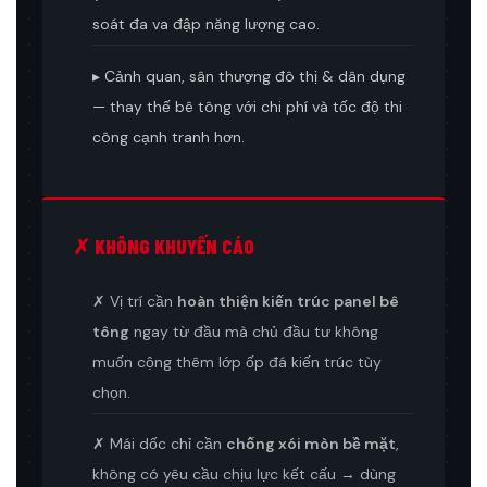
soát đa va đập năng lượng cao.
▸ Cảnh quan, sân thượng đô thị & dân dụng
— thay thế bê tông với chi phí và tốc độ thi
công cạnh tranh hơn.
✗ KHÔNG KHUYẾN CÁO
✗ Vị trí cần
hoàn thiện kiến trúc panel bê
tông
ngay từ đầu mà chủ đầu tư không
muốn cộng thêm lớp ốp đá kiến trúc tùy
chọn.
✗ Mái dốc chỉ cần
chống xói mòn bề mặt
,
không có yêu cầu chịu lực kết cấu → dùng