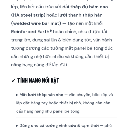
lớp, liên kết cấu trúc với
dải thép độ bám cao
(HA steel strip)
hoặc
lưới thanh thép hàn
(welded wire bar mat)
— tạo nên một khối
Reinforced Earth®
hoàn chỉnh, chịu được tải
trọng lớn, dung sai lún & biến dạng tốt, vận hành
tương đương các tường mặt panel bê tông đúc
sẵn nhưng nhẹ hơn nhiều và không cần thiết bị
nâng hạng nặng để lắp đặt.
✓ TÍNH NĂNG NỔI BẬT
▸
Mặt lưới thép hàn nhẹ
— vận chuyển, bốc xếp và
lắp đặt bằng tay hoặc thiết bị nhỏ, không cần cần
cẩu hạng nặng như panel bê tông.
▸
Dùng cho cả tường vĩnh cửu & tạm thời
— phù