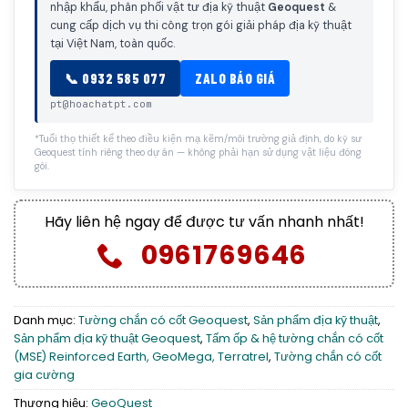
nhập khẩu, phân phối vật tư địa kỹ thuật
Geoquest
&
cung cấp dịch vụ thi công trọn gói giải pháp địa kỹ thuật
tại Việt Nam, toàn quốc.
📞 0932 585 077
ZALO BÁO GIÁ
pt@hoachatpt.com
*Tuổi thọ thiết kế theo điều kiện mạ kẽm/môi trường giả định, do kỹ sư
Geoquest tính riêng theo dự án — không phải hạn sử dụng vật liệu đóng
gói.
Hãy liên hệ ngay để được tư vấn nhanh nhất!
0961769646
Danh mục:
Tường chắn có cốt Geoquest
,
Sản phẩm địa kỹ thuật
,
Sản phẩm địa kỹ thuật Geoquest
,
Tấm ốp & hệ tường chắn có cốt
(MSE) Reinforced Earth, GeoMega, Terratrel
,
Tường chắn có cốt
gia cường
Thương hiệu:
GeoQuest