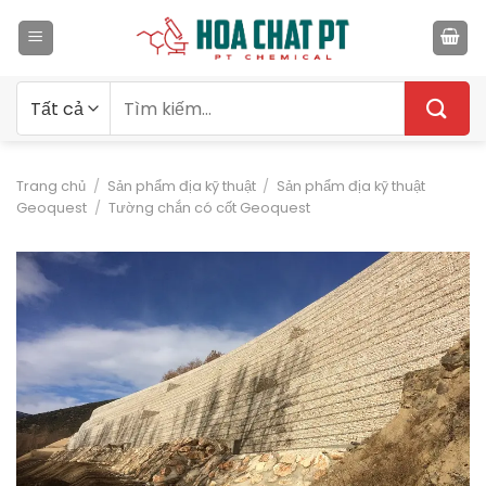
Bỏ
qua
nội
dung
Tìm
kiếm:
Trang chủ
/
Sản phẩm địa kỹ thuật
/
Sản phẩm địa kỹ thuật
Geoquest
/
Tường chắn có cốt Geoquest