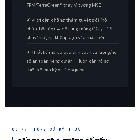
TRM/TerraGreen® thay vì tường MSE.
✗ Vị trí cần
chống thấm tuyệt đối
(hồ
chứa, bãi rác) → bổ sung màng GCL/HDPE
chuyên dụng, không dựa vào mặt lưới.
✗ Thiết kế mà bỏ qua tính toán tải trọng/hệ
số an toàn riêng dự án — luôn cần hồ sơ
thiết kế của kỹ sư Geoquest.
03 // THÔNG SỐ KỸ THUẬT