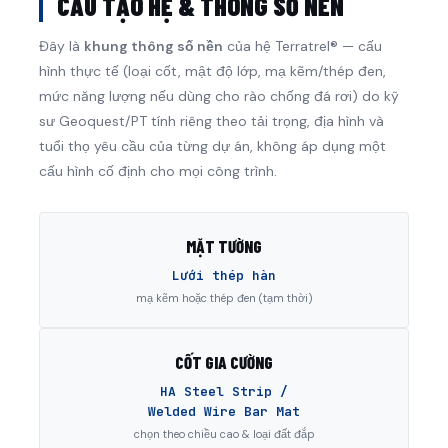
CẤU TẠO HỆ & THÔNG SỐ NỀN
Đây là
khung thông số nền
của hệ Terratrel® — cấu
hình thực tế (loại cốt, mật độ lớp, mạ kẽm/thép đen,
mức năng lượng nếu dùng cho rào chống đá rơi) do kỹ
sư Geoquest/PT tính riêng theo tải trọng, địa hình và
tuổi thọ yêu cầu của từng dự án, không áp dụng một
cấu hình cố định cho mọi công trình.
MẶT TƯỜNG
Lưới thép hàn
mạ kẽm hoặc thép đen (tạm thời)
CỐT GIA CƯỜNG
HA Steel Strip /
Welded Wire Bar Mat
chọn theo chiều cao & loại đất đắp