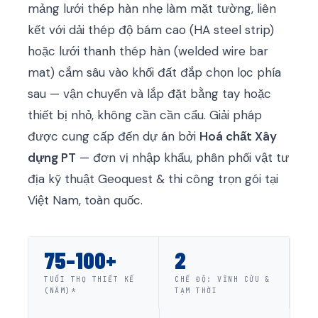
mảng lưới thép hàn nhẹ làm mặt tường, liên
kết với dải thép độ bám cao (HA steel strip)
hoặc lưới thanh thép hàn (welded wire bar
mat) cắm sâu vào khối đất đắp chọn lọc phía
sau — vận chuyển và lắp đặt bằng tay hoặc
thiết bị nhỏ, không cần cần cẩu. Giải pháp
được cung cấp đến dự án bởi
Hoá chất Xây
dựng PT
— đơn vị nhập khẩu, phân phối vật tư
địa kỹ thuật Geoquest & thi công trọn gói tại
Việt Nam, toàn quốc.
75–100+
2
TUỔI THỌ THIẾT KẾ
CHẾ ĐỘ: VĨNH CỬU &
(NĂM)*
TẠM THỜI