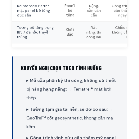
Reinforced Earth®
Panel
Nặng,
Công trình vĩnh
mặt panel bê tông
bê
cần cần
cần thẩm mỹ 
đúc sẵn
tông
cẩu
ngay từ đầ
Tường bê tông trọng
Rất
Chiều cao thấ
Khối
lực / đá hộc truyền
nặng, thi
không cần dung
đặc
thống
công lâu
lún
KHUYẾN NGHỊ CHỌN THEO TÌNH HUỐNG
▸
Mố cầu phân kỳ thi công, không có thiết
bị nâng hạng nặng:
→ Terratrel® mặt lưới
thép.
▸
Tường tạm gia tải nền, sẽ dỡ bỏ sau:
→
GeoTrel™ cốt geosynthetic, không cần mạ
kẽm.
▸
Công trình vĩnh cửu cần thẩm mỹ panel