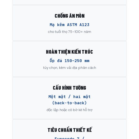
CHỐNG ĂN MÒN
Mạ kẽm ASTM A123
cho tuổi thọ 75–100+ năm
HOÀN THIỆN KIẾN TRÚC
Ốp đá 150–250 mm
tùy chọn, kèm vải địa phân cách
CẤU HÌNH TƯỜNG
Một mặt / hai mặt
(back-to-back)
độc lập hoặc có bờ kè hỗ trợ
TIÊU CHUẨN THIẾT KẾ
Eurocode 7 /