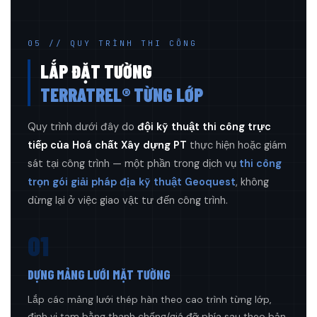
05 // QUY TRÌNH THI CÔNG
LẮP ĐẶT TƯỜNG
TERRATREL® TỪNG LỚP
Quy trình dưới đây do
đội kỹ thuật thi công trực
tiếp của Hoá chất Xây dựng PT
thực hiện hoặc giám
sát tại công trình — một phần trong dịch vụ
thi công
trọn gói giải pháp địa kỹ thuật Geoquest
, không
dừng lại ở việc giao vật tư đến công trình.
01
DỰNG MẢNG LƯỚI MẶT TƯỜNG
Lắp các mảng lưới thép hàn theo cao trình từng lớp,
định vị tạm bằng thanh chống/giá đỡ phía sau theo bản