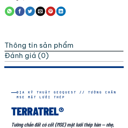
Thông tin sản phẩm
Đánh giá (0)
ĐỊA KỸ THUẬT GEOQUEST // TƯỜNG CHẮN
MSE MẶT LƯỚI THÉP
TERRATREL®
Tường chắn đất có cốt (MSE) mặt lưới thép hàn — nhẹ,