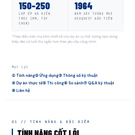
150–250
1964
LỚP ỐP ĐÁ KIẾN
NĂM XÂY TƯỜNG MSE
TRÚC (MM, TÙY
GEOQUEST ĐẦU TIÊN
CHỌN)
*Theo điều kiện mạ kẽm thiết kế cho dự án cụ thể; tường tạm dùng
thép đen có tuổi thọ ngắn hơn theo yêu cầu công trình.
MỤC LỤC
① Tính năng
② Ứng dụng
③ Thông số kỹ thuật
④ Dự án thực tế
⑤ Thi công
⑥ So sánh
⑦ Q&A kỹ thuật
⑧ Liên hệ
01 // TÍNH NĂNG & ĐẶC ĐIỂM
TÍNH NĂNG CỐT LÕI