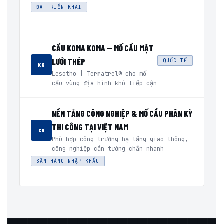
ĐÃ TRIỂN KHAI
CẦU KOMA KOMA — MỐ CẦU MẶT
LƯỚI THÉP
QUỐC TẾ
KK
Lesotho | Terratrel® cho mố
cầu vùng địa hình khó tiếp cận
NỀN TẢNG CÔNG NGHIỆP & MỐ CẦU PHÂN KỲ
THI CÔNG TẠI VIỆT NAM
CN
Phù hợp công trường hạ tầng giao thông,
công nghiệp cần tường chắn nhanh
SẴN HÀNG NHẬP KHẨU