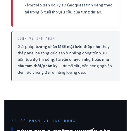
kẽm/thép đen do kỹ sư Geoquest tính riêng theo
tải trọng & tuổi thọ yêu cầu của từng dự án.
ĐỊNH VỊ SẢN PHẨM
Giải pháp
tường chắn MSE mặt lưới thép nhẹ
, thay
thế panel bê tông đúc sẵn ở những công trình ưu
tiên
tốc độ thi công, tải vận chuyển nhẹ, hoặc nhu
cầu tạm thời/phân kỳ
— từ mố cầu, nền công nghiệp
đến rào chống đá rơi năng lượng cao.
02 // PHẠM VI ỨNG DỤNG