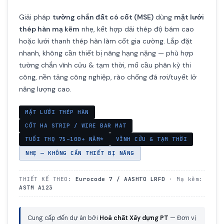
Giải pháp
tường chắn đất có cốt (MSE)
dùng
mặt lưới
thép hàn mạ kẽm
nhẹ, kết hợp dải thép độ bám cao
hoặc lưới thanh thép hàn làm cốt gia cường. Lắp đặt
nhanh, không cần thiết bị nâng hạng nặng — phù hợp
tường chắn vĩnh cửu & tạm thời, mố cầu phân kỳ thi
công, nền tảng công nghiệp, rào chống đá rơi/tuyết lở
năng lượng cao.
MẶT LƯỚI THÉP HÀN
CỐT HA STRIP / WIRE BAR MAT
TUỔI THỌ 75–100+ NĂM*
VĨNH CỬU & TẠM THỜI
NHẸ — KHÔNG CẦN THIẾT BỊ NÂNG
THIẾT KẾ THEO:
Eurocode 7 / AASHTO LRFD
· Mạ kẽm:
ASTM A123
Cung cấp đến dự án bởi
Hoá chất Xây dựng PT
— Đơn vị