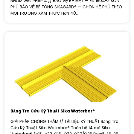
NHÓM GIẢI PHÁP 4 // BẢO VỆ BỀ MẶT — EN 1504-2 SƠN
PHỦ BẢO VỆ BÊ TÔNG SIKAGARD® — CHỌN HỆ PHỦ THEO
MÔI TRƯỜNG XÂM THỰC Hơn 40...
Bảng Tra Cứu Kỹ Thuật Sika Waterbar®
GIẢI PHÁP CHỐNG THẤM // TÀI LIỆU KỸ THUẬT Bảng Tra
Cứu Kỹ Thuật Sika Waterbar® Toàn bộ 14 mã Sika