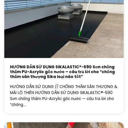
HƯỚNG DẪN SỬ DỤNG SIKALASTIC®-590 Sơn chống
thấm PU-Acrylic gốc nước – câu trả lời cho “chống
thấm sân thượng Sika loại nào tốt”
HƯỚNG DẪN SỬ DỤNG // CHỐNG THẤM SÂN THƯỢNG &
MÁI LỘ THIÊN HƯỚNG DẪN SỬ DỤNG SIKALASTIC®-590
Sơn chống thấm PU-Acrylic gốc nước — câu trả lời cho
“chống...