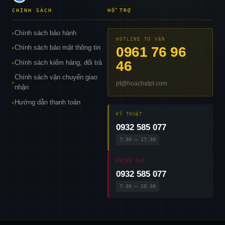
CHÍNH SÁCH
HỖ TRỢ
Chính sách bảo hành
▸
HOTLINE TƯ VẤN
Chính sách bảo mật thông tin
0961 76 96
▸
46
Chính sách kiểm hàng, đổi trả
▸
Chính sách vận chuyển giao
pt@hoachatpt.com
▸
nhận
Hướng dẫn thanh toán
▸
KỸ THUẬT
0932 585 077
7:30 – 17:30
KHIẾU NẠI
0932 585 077
7:30 – 20:30