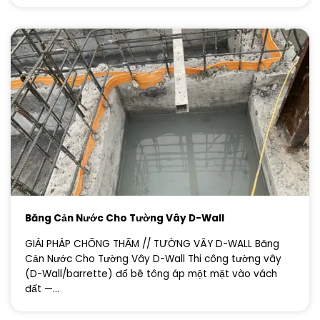
Băng Cản Nước Cho Tường Vây D-Wall
GIẢI PHÁP CHỐNG THẤM // TƯỜNG VÂY D-WALL Băng
Cản Nước Cho Tường Vây D-Wall Thi công tường vây
(D-Wall/barrette) đổ bê tông áp một mặt vào vách
đất —...