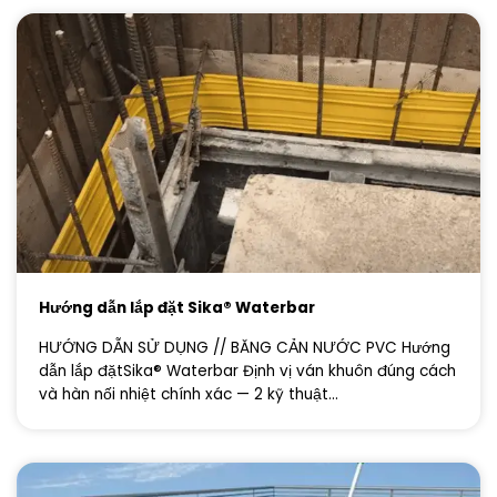
Hướng dẫn lắp đặt Sika® Waterbar
HƯỚNG DẪN SỬ DỤNG // BĂNG CẢN NƯỚC PVC Hướng
dẫn lắp đặtSika® Waterbar Định vị ván khuôn đúng cách
và hàn nối nhiệt chính xác — 2 kỹ thuật...