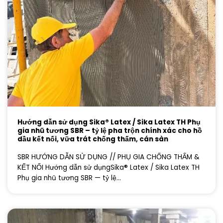
Hướng dẫn sử dụng Sika® Latex / Sika Latex TH Phụ
gia nhũ tương SBR – tỷ lệ pha trộn chính xác cho hồ
dầu kết nối, vữa trát chống thấm, cán sàn
SBR HƯỚNG DẪN SỬ DỤNG // PHỤ GIA CHỐNG THẤM &
KẾT NỐI Hướng dẫn sử dụngSika® Latex / Sika Latex TH
Phụ gia nhũ tương SBR — tỷ lệ...