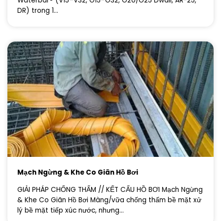
Waterbar® (V15–V32, O15–O32, O20/O25 Dwall, AR-25,
DR) trong 1...
Mạch Ngừng & Khe Co Giãn Hồ Bơi
GIẢI PHÁP CHỐNG THẤM // KẾT CẤU HỒ BƠI Mạch Ngừng
& Khe Co Giãn Hồ Bơi Màng/vữa chống thấm bề mặt xử
lý bề mặt tiếp xúc nước, nhưng...