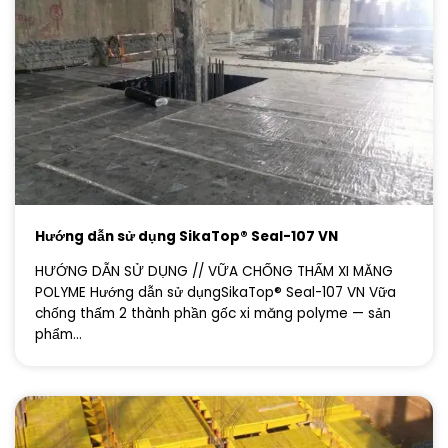
Hướng dẫn sử dụng SikaTop® Seal-107 VN
HƯỚNG DẪN SỬ DỤNG // VỮA CHỐNG THẤM XI MĂNG
POLYME Hướng dẫn sử dụngSikaTop® Seal-107 VN Vữa
chống thấm 2 thành phần gốc xi măng polyme — sản
phẩm...