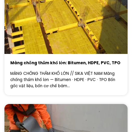
Màng chống thấm khổ lớn: Bitumen, HDPE, PVC, TPO
MÀNG CHỐNG THẤM KHỔ LỚN // SIKA VIỆT NAM Màng
chống thấm khổ lớn — Bitumen · HDPE · PVC · TPO Bốn
gốc vật liệu, bốn cơ chế bám...