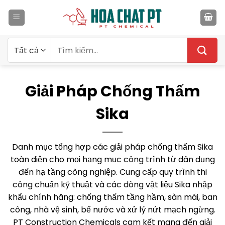
Bỏ
qua
nội
dung
Tìm
kiếm:
Giải Pháp Chống Thấm
Sika
Danh mục tổng hợp các giải pháp chống thấm Sika
toàn diện cho mọi hạng mục công trình từ dân dụng
đến hạ tầng công nghiệp. Cung cấp quy trình thi
công chuẩn kỹ thuật và các dòng vật liệu Sika nhập
khẩu chính hãng: chống thấm tầng hầm, sàn mái, ban
công, nhà vệ sinh, bể nước và xử lý nứt mạch ngừng.
PT Construction Chemicals cam kết mang đến giải