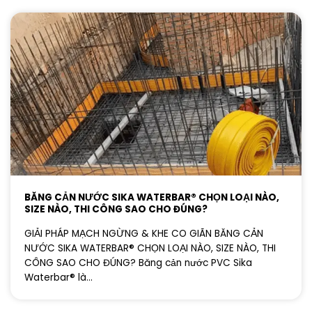
BĂNG CẢN NƯỚC SIKA WATERBAR® CHỌN LOẠI NÀO,
SIZE NÀO, THI CÔNG SAO CHO ĐÚNG?
GIẢI PHÁP MẠCH NGỪNG & KHE CO GIÃN BĂNG CẢN
NƯỚC SIKA WATERBAR® CHỌN LOẠI NÀO, SIZE NÀO, THI
CÔNG SAO CHO ĐÚNG? Băng cản nước PVC Sika
Waterbar® là...