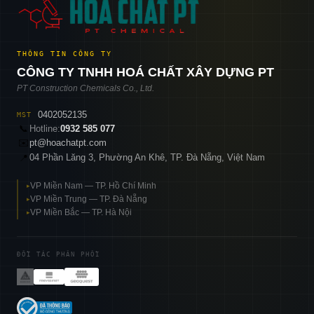
THÔNG TIN CÔNG TY
CÔNG TY TNHH HOÁ CHẤT XÂY DỰNG PT
PT Construction Chemicals Co., Ltd.
0402052135
MST
📞
Hotline:
0932 585 077
✉️
pt@hoachatpt.com
04 Phần Lăng 3, Phường An Khê, TP. Đà Nẵng, Việt Nam
📍
VP Miền Nam — TP. Hồ Chí Minh
▸
VP Miền Trung — TP. Đà Nẵng
▸
VP Miền Bắc — TP. Hà Nội
▸
ĐỐI TÁC PHÂN PHỐI