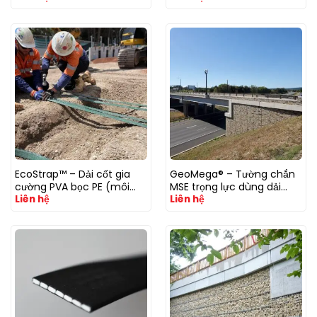
bám
EcoStrap™ – Dải cốt gia
GeoMega® – Tường chắn
cường PVA bọc PE (môi
MSE trọng lực dùng dải
Liên hệ
Liên hệ
trường kiềm/pH cao)
GeoStrap® (môi trường
xâm thực)