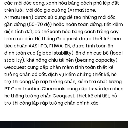
các mái dốc cong, xanh hóa bằng cách phủ lớp đất
trên lưới. Mái dốc gia cường (ArmaStone,
ArmaGreen) được sử dụng để tạo những mái dốc
gần đứng (50-70 độ) hoặc hoàn toàn đứng, tiết kiệm
diện tích đất, có thể xanh hóa bằng cách trồng cây
trên mái dốc. Hệ thống Geoquest được thiết kế theo
tiêu chuẩn AASHTO, FHWA, EN, được tính toán ổn
định toàn cục (global stability), ổn định cục bộ (local
stability), khả năng chịu tải nền (bearing capacity).
Geoquest cung cấp phần mềm tính toán thiết kế
tường chắn có cốt, dịch vụ kiểm chứng thiết kế, hỗ
trợ thi công lắp ráp tường chắn, kiểm tra chất lượng.
PT Construction Chemicals cung cấp tư vấn lựa chọn
hệ thống tường chắn Geoquest, thiết kế chi tiết, hỗ
trợ thi công lắp ráp tường chắn chính xác.