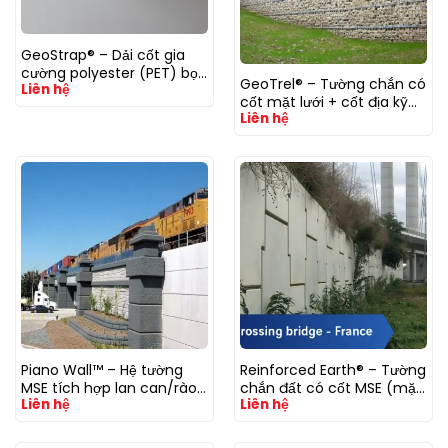
GeoStrap® – Dải cốt gia
cường polyester (PET) bọc
GeoTrel® – Tường chắn có
Liên hệ
PE
cốt mặt lưới + cốt địa kỹ
Liên hệ
thuật
Piano Wall™ – Hệ tường
Reinforced Earth® – Tường
MSE tích hợp lan can/rào
chắn đất có cốt MSE (mặt
Liên hệ
Liên hệ
chắn an toàn đúc sẵn
tấm bê tông đúc sẵn)