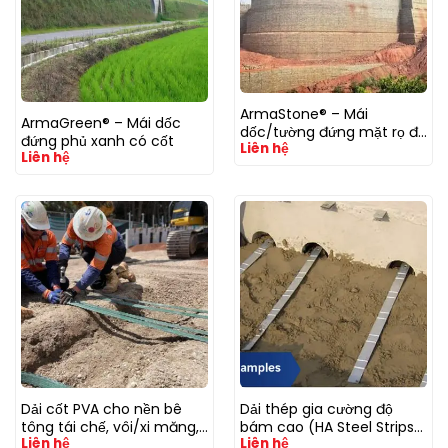
ArmaStone® – Mái
ArmaGreen® – Mái dốc
dốc/tường đứng mặt rọ đá
đứng phủ xanh có cốt
Liên hệ
có cốt
Liên hệ
Dải cốt PVA cho nền bê
Dải thép gia cường độ
tông tái chế, vôi/xi măng,
bám cao (HA Steel Strips)
Liên hệ
Liên hệ
pH cao; bản HA tăng độ
– cốt thép mạ kẽm