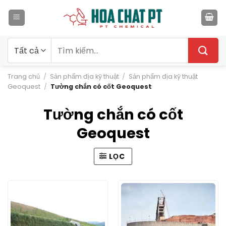
Bỏ
qua
nội
dung
Tìm
kiếm:
Trang chủ
/
Sản phẩm địa kỹ thuật
/
Sản phẩm địa kỹ thuật
Geoquest
/
Tường chắn có cốt Geoquest
Tường chắn có cốt
Geoquest
LỌC