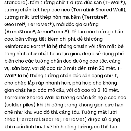
standard), tấm tường chữ T được đúc sẵn (T-Wall®),
tường chắn kết hợp cọc neo (TerraLink Shored Wall),
tường mặt lưới thép hàn mạ kẽm (Terratrel®,
GeoTrel®, TerraMet®), mái dốc gia cường
(ArmaStone®, ArmaGreen®) để tạo các tường chắn
cao, bền vững, tiết kiệm chi phí, dễ thi công.
Reinforced Earth® là hệ thống chuẩn với tấm mặt bê
tông hình chữ nhật hoặc lục giác, được sử dụng phổ
biến cho các tường chắn dọc đường cao tốc, cảng
vụ, sân bay, với độ cao từ 3 mét đến trên 20 mét. T-
Wall® là hệ thống tường chắn đúc sẵn dạng chữ T,
cho phép lắp ráp nhanh hơn, phù hợp cho không
gian chật hẹp, các mố cầu, với độ cao từ 2-10 mét.
TerraLink Shored Wall là tường chắn kết hợp cọc neo
(soldier piles) khi thi công trong không gian cực hạn
chế như khu vực đô thị, cảng tàu. Tường mặt lưới
thép (Terratrel, GeoTrel, TerraMet) được sử dụng
khi muốn linh hoạt về hình dáng tường, có thể tạo