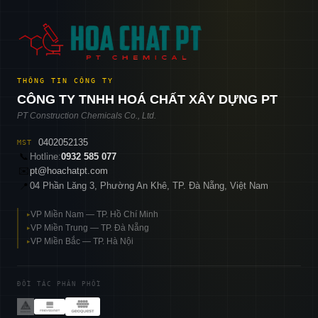
THÔNG TIN CÔNG TY
CÔNG TY TNHH HOÁ CHẤT XÂY DỰNG PT
PT Construction Chemicals Co., Ltd.
0402052135
MST
📞
Hotline:
0932 585 077
✉️
pt@hoachatpt.com
04 Phần Lăng 3, Phường An Khê, TP. Đà Nẵng, Việt Nam
📍
VP Miền Nam — TP. Hồ Chí Minh
▸
VP Miền Trung — TP. Đà Nẵng
▸
VP Miền Bắc — TP. Hà Nội
▸
ĐỐI TÁC PHÂN PHỐI