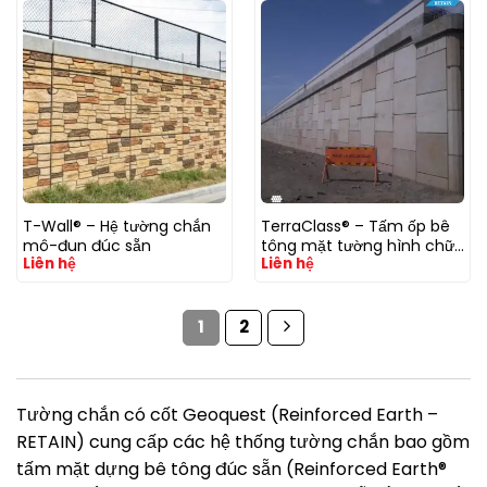
T-Wall® – Hệ tường chắn
TerraClass® – Tấm ốp bê
mô-đun đúc sẵn
tông mặt tường hình chữ
Liên hệ
Liên hệ
thập (cruciform)
1
2
Tường chắn có cốt Geoquest (Reinforced Earth –
RETAIN) cung cấp các hệ thống tường chắn bao gồm
tấm mặt dựng bê tông đúc sẵn (Reinforced Earth®