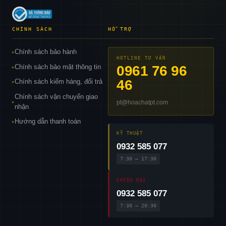
CHÍNH SÁCH
HỖ TRỢ
Chính sách bảo hành
▸
HOTLINE TƯ VẤN
Chính sách bảo mật thông tin
0961 76 96
▸
46
Chính sách kiểm hàng, đổi trả
▸
Chính sách vận chuyển giao
pt@hoachatpt.com
▸
nhận
Hướng dẫn thanh toán
▸
KỸ THUẬT
0932 585 077
7:30 – 17:30
KHIẾU NẠI
0932 585 077
7:30 – 20:30