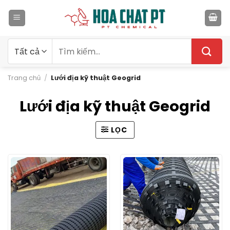
Bỏ
qua
nội
dung
Tìm
kiếm:
Trang chủ
/
Lưới địa kỹ thuật Geogrid
Lưới địa kỹ thuật Geogrid
LỌC