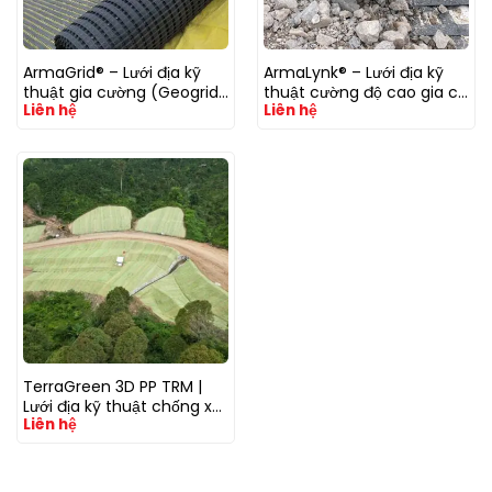
ArmaGrid® – Lưới địa kỹ
ArmaLynk® – Lưới địa kỹ
thuật gia cường (Geogrid)
thuật cường độ cao gia cố
Liên hệ
Liên hệ
PP/PET/HDPE/Fiberglass
nền đất yếu
(Nhựa/Sợi thuỷ tinh)
TerraGreen 3D PP TRM |
Lưới địa kỹ thuật chống xói
Liên hệ
mòn sạc lỡ dốc núi