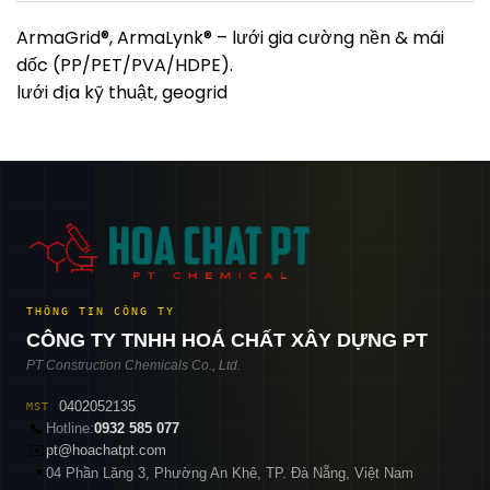
ArmaGrid®, ArmaLynk® – lưới gia cường nền & mái
dốc (PP/PET/PVA/HDPE).
lưới địa kỹ thuật, geogrid
THÔNG TIN CÔNG TY
CÔNG TY TNHH HOÁ CHẤT XÂY DỰNG PT
PT Construction Chemicals Co., Ltd.
0402052135
MST
📞
Hotline:
0932 585 077
✉️
pt@hoachatpt.com
04 Phần Lăng 3, Phường An Khê, TP. Đà Nẵng, Việt Nam
📍