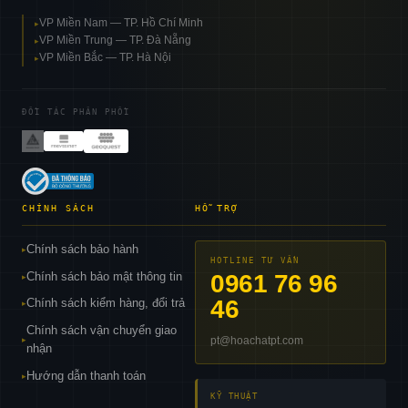
VP Miền Nam — TP. Hồ Chí Minh
▸
VP Miền Trung — TP. Đà Nẵng
▸
VP Miền Bắc — TP. Hà Nội
▸
ĐỐI TÁC PHÂN PHỐI
CHÍNH SÁCH
HỖ TRỢ
Chính sách bảo hành
▸
HOTLINE TƯ VẤN
Chính sách bảo mật thông tin
0961 76 96
▸
46
Chính sách kiểm hàng, đổi trả
▸
Chính sách vận chuyển giao
pt@hoachatpt.com
▸
nhận
Hướng dẫn thanh toán
▸
KỸ THUẬT