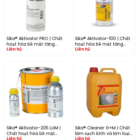
Sika® Aktivator PRO | Chất
Sika® Aktivator-100 | Chất
hoạt hóa bề mặt tăng
hoạt hóa bề mặt tăng
Liên hệ
Liên hệ
bám dính trước khi dán
bám dính trước khi dán
keo PU và Silicone
keo và trám kín
Sika® Aktivator-205 LUM |
Sika® Cleaner G+M | Chất
Chất hoạt hóa bề mặt
làm sạch kính và kim loại
Liên hệ
Liên hệ
tăng bám dính cho keo và
trước khi dán keo và trám