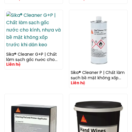
chất trám kín
kín
Sika® Cleaner G+P | Chất
làm sạch gốc nước cho
Liên hệ
kính, nhựa và bề mặt
không xốp trước khi dán
Sika® Cleaner P | Chất làm
keo
sạch bề mặt không xốp
Liên hệ
trước khi dán keo và trám
kín