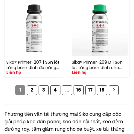
Sika® Primer-207 | Sơn lót
Sika® Primer-209 D | Sơn
tăng bám dính đa năng
lót tăng bám dính cho
Liên hệ
Liên hệ
cho kính, kim loại, nhựa và
nhựa kỹ thuật và bề mặt
bề mặt sơn trước khi dán
sơn trước khi dán keo
keo polyurethane
polyurethane
1
2
3
4
…
16
17
18
Phương tiện vận tải thương mại Sika cung cấp các
giải pháp keo dán panel, keo dán nội thất, keo đệm
đường ray, tấm giảm rung cho xe buýt, xe tải, thùng