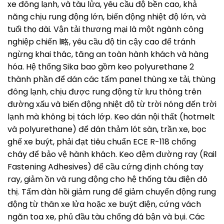
xe đông lạnh, và tàu lửa, yêu cầu độ bền cao, khả
năng chịu rung động lớn, biến động nhiệt độ lớn, và
tuổi thọ dài. Vận tải thương mại là một ngành công
nghiệp chiến l略, yêu cầu độ tin cậy cao để tránh
ngừng khai thác, tăng an toàn hành khách và hàng
hóa. Hệ thống Sika bao gồm keo polyurethane 2
thành phần để dán các tấm panel thùng xe tải, thùng
đông lạnh, chịu được rung động từ lưu thông trên
đường xấu và biến động nhiệt độ từ trời nóng đến trời
lạnh mà không bị tách lớp. Keo dán nội thất (hotmelt
và polyurethane) để dán thảm lót sàn, trần xe, bọc
ghế xe buýt, phải đạt tiêu chuẩn ECE R-118 chống
cháy để bảo vệ hành khách. Keo đệm đường ray (Rail
Fastening Adhesives) để cầu cứng định chóng tay
ray, giảm ồn và rung động cho hệ thống tàu điện đô
thị. Tấm đàn hồi giảm rung để giảm chuyển động rung
động từ thân xe lửa hoặc xe buýt điện, cứng vách
ngăn toa xe, phủ đầu tàu chống đá bận và bụi. Các