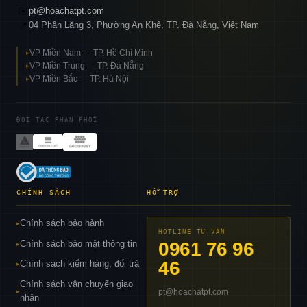
✉️
pt@hoachatpt.com
04 Phần Lăng 3, Phường An Khê, TP. Đà Nẵng, Việt Nam
📍
VP Miền Nam — TP. Hồ Chí Minh
▸
VP Miền Trung — TP. Đà Nẵng
▸
VP Miền Bắc — TP. Hà Nội
▸
ĐỐI TÁC PHÂN PHỐI
CHÍNH SÁCH
HỖ TRỢ
Chính sách bảo hành
▸
HOTLINE TƯ VẤN
Chính sách bảo mật thông tin
0961 76 96
▸
46
Chính sách kiểm hàng, đổi trả
▸
Chính sách vận chuyển giao
pt@hoachatpt.com
▸
nhận