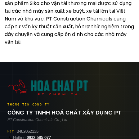
sản phẩm Sika cho vận tải thương mại được sử dụng
tại các nhà máy sản xuất xe buýt, xe tải lớn tại Việt
Nam và khu vực. PT Construction Chemicals cung
cấp tư vấn kỹ thuật sản xuất, hỗ trợ thử nghiệm trong
dây chuyền và cung cấp ổn định cho các nhà máy
vận tải.
THÔNG TIN CÔNG TY
CÔNG TY TNHH HOÁ CHẤT XÂY DỰNG PT
PT Construction Chemicals Co., Ltd.
0402052135
MST
📞
Hotline:
0932 585 077