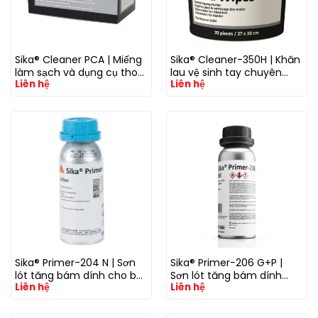
Sika® Cleaner PCA | Miếng
Sika® Cleaner-350H | Khăn
làm sạch và dụng cụ thoa
lau vệ sinh tay chuyên
Liên hệ
Liên hệ
primer cho kính, ceramic
dụng loại bỏ keo, dầu mỡ
frit và bề mặt dán keo ô tô
và chất bẩn công nghiệp
Sika® Primer-204 N | Sơn
Sika® Primer-206 G+P |
lót tăng bám dính cho bề
Sơn lót tăng bám dính
Liên hệ
Liên hệ
mặt kim loại trước khi dán
cho kính, gốm và nhựa
keo polyurethane
trước khi dán keo PU &
Silicone