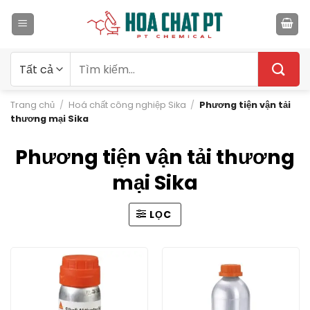
Bỏ
qua
nội
dung
Tìm
kiếm:
Trang chủ
/
Hoá chất công nghiệp Sika
/
Phương tiện vận tải
thương mại Sika
Phương tiện vận tải thương
mại Sika
LỌC