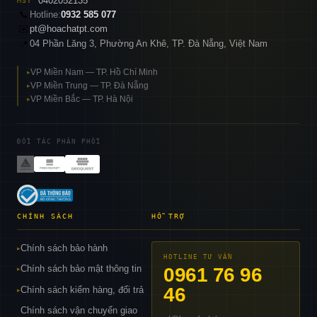
0402052135
MST
📞
Hotline:
0932 585 077
✉️
pt@hoachatpt.com
04 Phần Lăng 3, Phường An Khê, TP. Đà Nẵng, Việt Nam
📍
VP Miền Nam — TP. Hồ Chí Minh
▸
VP Miền Trung — TP. Đà Nẵng
▸
VP Miền Bắc — TP. Hà Nội
▸
ĐỐI TÁC PHÂN PHỐI
CHÍNH SÁCH
HỖ TRỢ
Chính sách bảo hành
▸
HOTLINE TƯ VẤN
Chính sách bảo mật thông tin
0961 76 96
▸
46
Chính sách kiểm hàng, đổi trả
▸
Chính sách vận chuyển giao