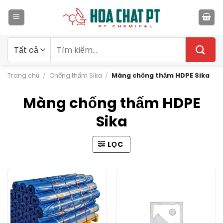
Bỏ
qua
nội
dung
Tìm
kiếm:
Trang chủ
/
Chống thấm Sika
/
Màng chống thấm HDPE Sika
Màng chống thấm HDPE
Sika
LỌC