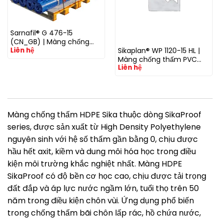
Sarnafil® G 476-15
(CN_GB) | Màng chống
Liên hệ
Sikaplan® WP 1120-15 HL |
thấm PVC cao cấp cho
Màng chống thấm PVC
mái lộ thiên và mái công
Liên hệ
cho hầm, công trình
nghiệp
ngầm và kết cấu chứa
nước
Màng chống thấm HDPE Sika thuộc dòng SikaProof
series, được sản xuất từ High Density Polyethylene
nguyên sinh với hệ số thấm gần bằng 0, chịu được
hầu hết axit, kiềm và dung môi hóa học trong điều
kiện môi trường khắc nghiệt nhất. Màng HDPE
SikaProof có độ bền cơ học cao, chịu được tải trọng
đất đắp và áp lực nước ngầm lớn, tuổi thọ trên 50
năm trong điều kiện chôn vùi. Ứng dụng phổ biến
trong chống thấm bãi chôn lấp rác, hồ chứa nước,