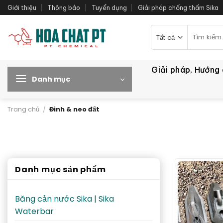
Bỏ
Giới thiệu
Thông báo
Tuyển dụng
Giải pháp chống thấm Sika
qua
nội
Tìm
kiếm:
dung
Giải pháp, Hướng
Danh mục
Trang chủ
/
Đinh & neo đất
Danh mục sản phẩm
Băng cản nước Sika | Sika
Waterbar