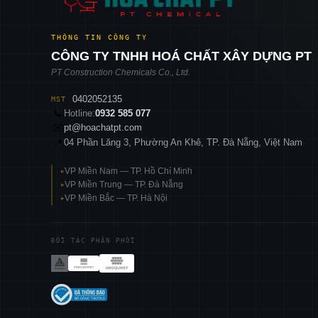
THÔNG TIN CÔNG TY
CÔNG TY TNHH HOÁ CHẤT XÂY DỰNG PT
PT Construction Chemicals Co., Ltd.
0402052135
MST
📞
Hotline:
0932 585 077
✉️
pt@hoachatpt.com
04 Phần Lăng 3, Phường An Khê, TP. Đà Nẵng, Việt Nam
📍
VP Miền Nam — TP. Hồ Chí Minh
▸
VP Miền Trung — TP. Đà Nẵng
▸
VP Miền Bắc — TP. Hà Nội
▸
ĐỐI TÁC PHÂN PHỐI