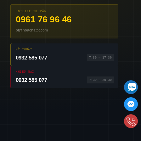
HOTLINE TƯ VẤN
0961 76 96 46
pt@hoachatpt.com
KỸ THUẬT
0932 585 077
7:30 – 17:30
KHIẾU NẠI
0932 585 077
7:30 – 20:30