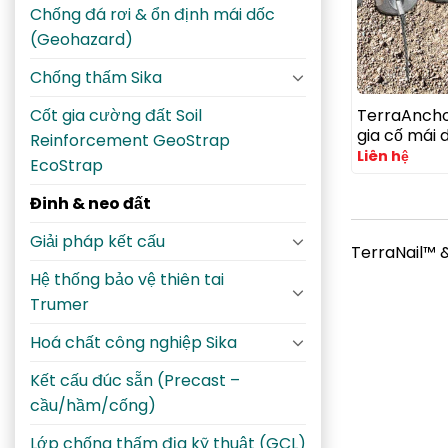
Chống đá rơi & ổn định mái dốc
(Geohazard)
Chống thấm Sika
TerraAncho
Cốt gia cường đất Soil
gia cố mái 
Reinforcement GeoStrap
Liên hệ
EcoStrap
Đinh & neo đất
Giải pháp kết cấu
TerraNail™ &
Hệ thống bảo vệ thiên tai
Trumer
Hoá chất công nghiệp Sika
Kết cấu đúc sẵn (Precast –
cầu/hầm/cống)
Lớp chống thấm địa kỹ thuật (GCL)