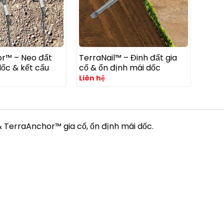
r™ – Neo đất
TerraNail™ – Đinh đất gia
dốc & kết cấu
cố & ổn định mái dốc
Liên hệ
 TerraAnchor™ gia cố, ổn định mái dốc.