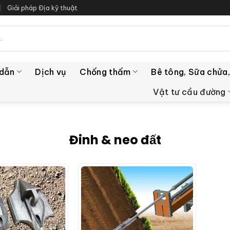
Giải pháp Địa kỹ thuật
 dẫn
Dịch vụ
Chống thấm
Bê tông, Sữa chửa,
Vật tư cầu đường
Đinh & neo đất