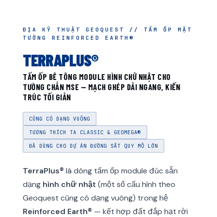
ĐỊA KỸ THUẬT GEOQUEST // TẤM ỐP MẶT
TƯỜNG REINFORCED EARTH®
TERRAPLUS®
TẤM ỐP BÊ TÔNG MODULE HÌNH CHỮ NHẬT CHO
TƯỜNG CHẮN MSE — MẠCH GHÉP DẢI NGANG, KIẾN
TRÚC TỐI GIẢN
CŨNG CÓ DẠNG VUÔNG
TƯƠNG THÍCH TA CLASSIC & GEOMEGA®
ĐÃ DÙNG CHO DỰ ÁN ĐƯỜNG SẮT QUY MÔ LỚN
TerraPlus®
là dòng tấm ốp module đúc sẵn
dạng
hình chữ nhật
(một số cấu hình theo
Geoquest cũng có dạng vuông) trong hệ
Reinforced Earth®
— kết hợp đất đắp hạt rời