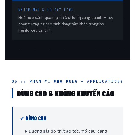
NHUỘM MÀU & LỘ CỐT LIỆU
Hoà hợp cảnh quan tự nhiên/đô thị xung quanh — tuỳ
chọn tương tự các hình dạng tấm khác trong họ
Reinforced Earth®.
06 // PHẠM VI ỨNG DỤNG — APPLICATIONS
DÙNG CHO & KHÔNG KHUYẾN CÁO
✓ DÙNG CHO
▸ Đường sắt đô thị/cao tốc, mố cầu, cảng