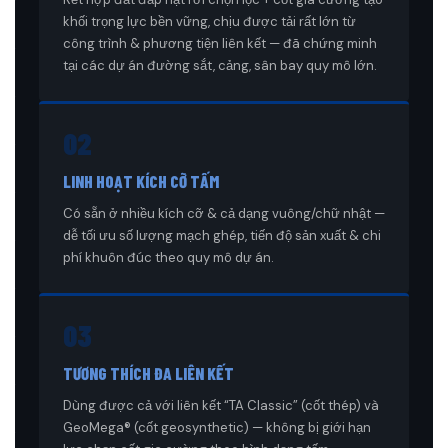
khối trọng lực bền vững, chịu được tải rất lớn từ
công trình & phương tiện liên kết — đã chứng minh
tại các dự án đường sắt, cảng, sân bay quy mô lớn.
02
LINH HOẠT KÍCH CỠ TẤM
Có sẵn ở nhiều kích cỡ & cả dạng vuông/chữ nhật —
dễ tối ưu số lượng mạch ghép, tiến độ sản xuất & chi
phí khuôn đúc theo quy mô dự án.
03
TƯƠNG THÍCH ĐA LIÊN KẾT
Dùng được cả với liên kết “TA Classic” (cốt thép) và
GeoMega® (cốt geosynthetic) — không bị giới hạn