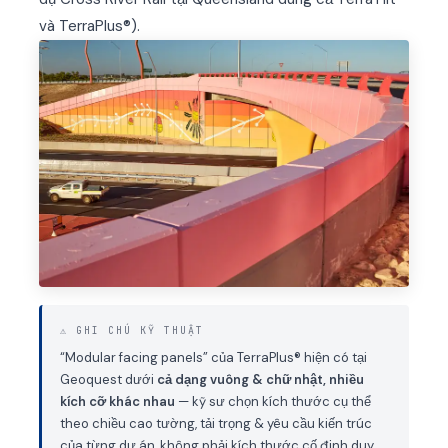
và TerraPlus®).
⚠ GHI CHÚ KỸ THUẬT
“Modular facing panels” của TerraPlus® hiện có tại
Geoquest dưới
cả dạng vuông & chữ nhật, nhiều
kích cỡ khác nhau
— kỹ sư chọn kích thước cụ thể
theo chiều cao tường, tải trọng & yêu cầu kiến trúc
của từng dự án, không phải kích thước cố định duy