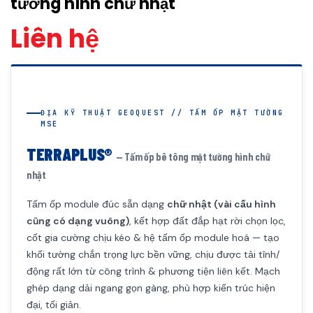
tường hình chữ nhật
Liên hệ
ĐỊA KỸ THUẬT GEOQUEST // TẤM ỐP MẶT TƯỜNG
MSE
TERRAPLUS®
— Tấm ốp bê tông mặt tường hình chữ
nhật
Tấm ốp module đúc sẵn dạng
chữ nhật (vài cấu hình
cũng có dạng vuông)
, kết hợp đất đắp hạt rời chọn lọc,
cốt gia cường chịu kéo & hệ tấm ốp module hoá — tạo
khối tường chắn trọng lực bền vững, chịu được tải tĩnh/
động rất lớn từ công trình & phương tiện liên kết. Mạch
ghép dạng dải ngang gọn gàng, phù hợp kiến trúc hiện
đại, tối giản.