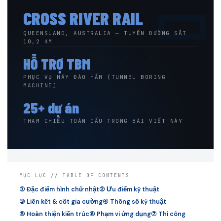
▭
CROSS RIVER RAIL
QUEENSLAND, AUSTRALIA — TUYẾN ĐƯỜNG SẮT
10,2 KM
HỖ TRỢ TBM
PHỤC VỤ MÁY ĐÀO HẦM (TUNNEL BORING
MACHINE)
25+ dự án
THAM CHIẾU TOÀN CẦU TRONG BÀI VIẾT NÀY
MỤC LỤC // TABLE OF CONTENTS
① Đặc điểm hình chữ nhật
② Ưu điểm kỹ thuật
③ Liên kết & cốt gia cường
④ Thông số kỹ thuật
⑤ Hoàn thiện kiến trúc
⑥ Phạm vi ứng dụng
⑦ Thi công