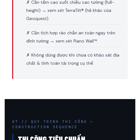
✗ Cần tấm cao suốt chiều cao tường (full-
height) → xem xét TerraTilt® (hệ khác của
Geoquest).
✗ Cần tích hợp rào chắn an toàn ngay trên
đỉnh tường → xem xét Piano Wall™.
✗ Không dùng được khi chưa có khảo sát địa
chất & tính toán tải trọng cụ thể.
07 // QUY TRÌNH THI CÔNG —
CONSTRUCTION SEQUENCE
THI CÔNG TIÊU CHUẨN