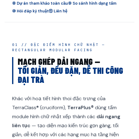
⑧ Dự án tham khảo toàn cầu
⑨ So sánh hình dạng tấm
⑩ Hỏi đáp kỹ thuật
⑪ Liên hệ
01 // ĐẶC ĐIỂM HÌNH CHỮ NHẬT —
RECTANGULAR MODULAR FACING
MẠCH GHÉP DẢI NGANG —
TỐI GIẢN, ĐỀU ĐẶN, DỄ THI CÔNG
ĐẠI TRÀ
Khác với hoạ tiết hình thoi đặc trưng của
TerraClass® (cruciform),
TerraPlus®
dùng tấm
module hình chữ nhật xếp thành các
dải ngang
liên tục
— tạo diện mạo kiến trúc gọn gàng, tối
giản, dễ kết hợp với các hạng mục hạ tầng hiện