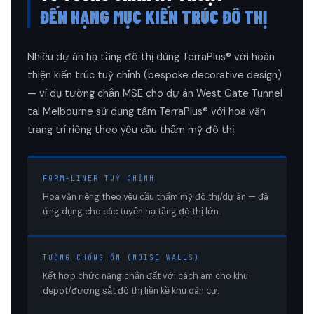
ĐẾN HẠNG MỤC KIẾN TRÚC ĐÔ THỊ
Nhiều dự án hạ tầng đô thị dùng TerraPlus® với hoàn
thiện kiến trúc tuỳ chỉnh (bespoke decorative design)
— ví dụ tường chắn MSE cho dự án West Gate Tunnel
tại Melbourne sử dụng tấm TerraPlus® với hoa văn
trang trí riêng theo yêu cầu thẩm mỹ đô thị.
FORM-LINER TUỲ CHỈNH
Hoa văn riêng theo yêu cầu thẩm mỹ đô thị/dự án — đã
ứng dụng cho các tuyến hạ tầng đô thị lớn.
TƯỜNG CHỐNG ỒN (NOISE WALLS)
Kết hợp chức năng chắn đất với cách âm cho khu
depot/đường sắt đô thị liền kề khu dân cư.