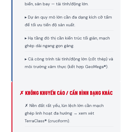
biển, sân bay — tải tĩnh/động lớn.
▸ Dự án quy mô lớn cần đa dạng kích cỡ tấm
để tối ưu tiến độ sản xuất.
▸ Hạ tầng đô thị cần kiến trúc tối giản, mạch
ghép dải ngang gọn gàng.
▸ Cả công trình tải tĩnh/động lớn (cốt thép) và
môi trường xâm thực (kết hợp GeoMega®).
✗ KHÔNG KHUYẾN CÁO / CẦN HÌNH DẠNG KHÁC
✗ Nền đất rất yếu, lún lệch lớn cần mạch
ghép linh hoạt đa hướng → xem xét
TerraClass® (cruciform).