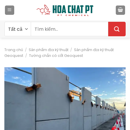
Bỏ
qua
nội
dung
Tìm
kiếm:
Trang chủ
/
Sản phẩm địa kỹ thuật
/
Sản phẩm địa kỹ thuật
Geoquest
/
Tường chắn có cốt Geoquest