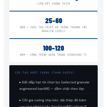
LIÊN KẾT TƯƠNG THÍCH
25–60
NĂM — TUỔI THỌ THIẾT KẾ THÔNG THƯỜNG (BS
8006/EN 13251)
100–120
NĂM — CÔNG TRÌNH QUAN TRỌNG (EUROCODE 7)
CẤU TẠO KHỐI TƯỜNG (THAM CHIẾU)
▸ Đất đắp hạt rời chọn lọc (selected granular
engineered backfill) — đầm chặt theo lớp.
▸ Cốt gia cường chịu kéo: dải thép độ bám
cao (mạ kẽm) hoặc GeoStrap®/EcoStrap™