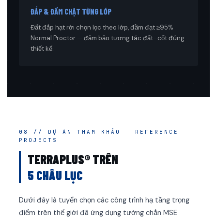
ĐẮP & ĐẦM CHẶT TỪNG LỚP
Đất đắp hạt rời chọn lọc theo lớp, đầm đạt ≥95%
Normal Proctor — đảm bảo tương tác đất–cốt đúng
thiết kế.
08 // DỰ ÁN THAM KHẢO — REFERENCE
PROJECTS
TERRAPLUS® TRÊN
5 CHÂU LỤC
Dưới đây là tuyển chọn các công trình hạ tầng trọng
điểm trên thế giới đã ứng dụng tường chắn MSE