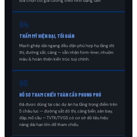
lựa chọn cốt gia cường theo hình dạng tấm.
04
THẨM MỸ HIỆN ĐẠI, TỐI GIẢN
Mạch ghép dải ngang đều đặn phù hợp hạ tầng đô
thị, đường sắt, cảng — vẫn nhận form-liner, nhuộm
màu & hoàn thiện kiến trúc tuỳ chỉnh.
05
HỒ SƠ THAM CHIẾU TOÀN CẦU PHONG PHÚ
Đã được dùng tại các dự án hạ tầng trọng điểm trên
5 châu lục — đường sắt đô thị, cảng biển, sân bay,
đập, mố cầu — TVTK/TVGS có cơ sở dữ liệu hiệu
năng dài hạn lớn để tham chiếu.