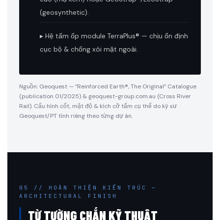
(geosynthetic).
▸ Hệ tấm ốp module TerraPlus® — chịu ổn định
cục bộ & chống xói mặt ngoài.
Nguồn: Geoquest — “Reinforced Earth®, The Original” Catalogue
(publication 01/2025) & geoquest-group.com.au (Cross River
Rail). Cấu hình cốt, mật độ & kích cỡ tấm cụ thể do kỹ sư
Geoquest/PT tính riêng theo từng dự án.
05 // HOÀN THIỆN KIẾN TRÚC —
ARCHITECTURAL FINISH
TỪ TƯỜNG CHẮN KỸ THUẬT