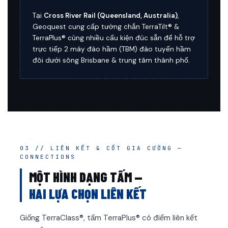
Tại
Cross River Rail (Queensland, Australia)
,
Geoquest cung cấp tường chắn TerraTilt® &
TerraPlus® cùng nhiều cấu kiện đúc sẵn để hỗ trợ
trực tiếp 2 máy đào hầm (TBM) đào tuyến hầm
đôi dưới sông Brisbane & trung tâm thành phố.
03 // LIÊN KẾT & CỐT GIA CƯỜNG —
CONNECTIONS
MỘT HÌNH DẠNG TẤM —
HAI LỰA CHỌN LIÊN KẾT
Giống TerraClass®, tấm TerraPlus® có điểm liên kết