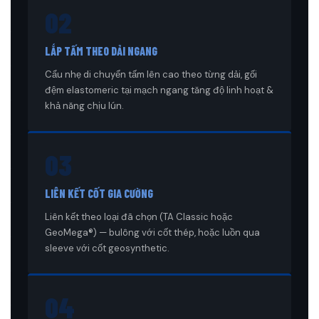
02
LẮP TẤM THEO DẢI NGANG
Cẩu nhẹ di chuyển tấm lên cao theo từng dải, gối
đệm elastomeric tại mạch ngang tăng độ linh hoạt &
khả năng chịu lún.
03
LIÊN KẾT CỐT GIA CƯỜNG
Liên kết theo loại đã chọn (TA Classic hoặc
GeoMega®) — bulông với cốt thép, hoặc luồn qua
sleeve với cốt geosynthetic.
04