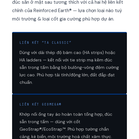
đúc sẵn ở mặt sau tương thích với cả hai hệ liên kết
chính của Reinforced Earth® — lựa chọn loại nào tuỳ
môi trường & loại cốt gia cường phù hợp dự án.
LIÊN KẾT “TA CLASSIC”
Dùng với dải thép độ bám cao (HA strips) hoặc
HA ladders — kết nối với tie strip mạ kẽm đúc
sẵn trong tấm bằng bộ bulông-vòng đệm cường
lực cao. Phù hợp tải tĩnh/động lớn, đất đắp đạt
chuẩn.
LIÊN KẾT GEOMEGA®
Khớp nối ống tay áo hoàn toàn tổng hợp, đúc
sẵn trong tấm — dùng với cốt
GeoStrap®/EcoStrap™. Phù hợp tường chắn
cảng, kè biển, môi trường hoá chất xâm thực.