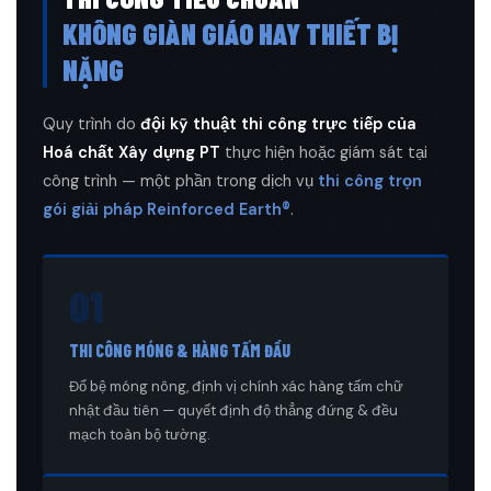
KHÔNG GIÀN GIÁO HAY THIẾT BỊ
NẶNG
Quy trình do
đội kỹ thuật thi công trực tiếp của
Hoá chất Xây dựng PT
thực hiện hoặc giám sát tại
công trình — một phần trong dịch vụ
thi công trọn
gói giải pháp Reinforced Earth®
.
01
THI CÔNG MÓNG & HÀNG TẤM ĐẦU
Đổ bệ móng nông, định vị chính xác hàng tấm chữ
nhật đầu tiên — quyết định độ thẳng đứng & đều
mạch toàn bộ tường.