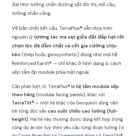
đại như tường chắn đường sắt đô thị, mố cầu,
tường chắn cảng.
Về bản chất kết cấu, TerraPlus® vẫn dựa trên
nguyên lý
tương tác ma sát giữa đất đắp hạt rời
chọn lọc đã đầm chặt và cốt gia cường chịu
kéo
(thép hoặc geosynthetic) đúng như mọi hệ
Reinforced Earth® — chỉ khác ở hình dạng & cách
xếp tấm ốp module phía mặt ngoài.
Cần phân biệt rõ: TerraPlus® là
hệ tấm module xếp
theo hàng
(modular facing panels), khác với
TerraTilt®
— một hệ khác của Geoquest dùng tấm
bê tông đúc sẵn
cao suốt chiều cao tường (full-
height)
. Hai hệ này thường được dùng kết hợp trong
cùng dự án lớn tuỳ theo yêu cầu từng đoạn tường (ví
dụ Cross River Rail tại Queensland dùng cả TerraTilt®