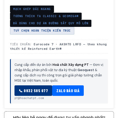
MẠCH GHÉP DẢI NGANG
TƯƠNG THÍCH TA CLASSIC & GEOMEGA®
ĐÃ DÙNG CHO DỰ ÁN ĐƯỜNG SẮT QUY MÔ LỚN
TUỲ CHỌN HOÀN THIỆN KIẾN TRÚC
TIÊU CHUẨN:
Eurocode 7 · AASHTO LRFD — theo khung
thiết kế Reinforced Earth®
Cung cấp đến dự án bởi
Hoá chất Xây dựng PT
— Đơn vị
nhập khẩu, phân phối vật tư địa kỹ thuật
Geoquest
&
cung cấp dịch vụ thi công trọn gói giải pháp tường chắn
MSE tại Việt Nam, toàn quốc.
📞 0932 585 077
ZALO BÁO GIÁ
pt@hoachatpt.com
Hãy liên hệ ngay để được tư vấn nhanh nhất!