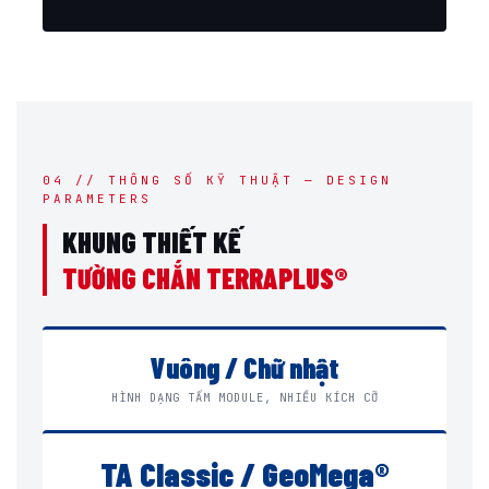
04 // THÔNG SỐ KỸ THUẬT — DESIGN
PARAMETERS
KHUNG THIẾT KẾ
TƯỜNG CHẮN TERRAPLUS®
Vuông / Chữ nhật
HÌNH DẠNG TẤM MODULE, NHIỀU KÍCH CỠ
TA Classic / GeoMega®