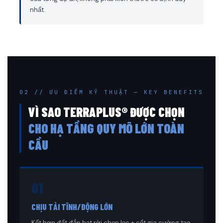
nhất.
02 // ƯU ĐIỂM KỸ THUẬT — KEY BENEFITS
VÌ SAO TERRAPLUS® ĐƯỢC CHỌN
CHO HẠ TẦNG QUY MÔ LỚN TOÀN
CẦU
01
CHỊU TẢI TĨNH/ĐỘNG LỚN
Kết hợp đất đắp hạt rời chọn lọc + cốt gia cường tạo