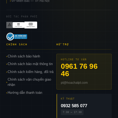
VP Miền Bắc — TP. Hà Nội
▸
ĐỐI TÁC PHÂN PHỐI
CHÍNH SÁCH
HỖ TRỢ
Chính sách bảo hành
▸
HOTLINE TƯ VẤN
Chính sách bảo mật thông tin
0961 76 96
▸
46
Chính sách kiểm hàng, đổi trả
▸
Chính sách vận chuyển giao
pt@hoachatpt.com
▸
nhận
Hướng dẫn thanh toán
▸
KỸ THUẬT
0932 585 077
7:30 – 17:30