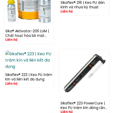
Sikaflex® 216 | Keo PU dán
kính và nhựa kỹ thuật
Liên hệ
Sika® Aktivator-205 LUM |
Chất hoạt hóa bề mặt
Liên hệ
tăng bám dính cho keo và
chất trám kín
Sikaflex® 223 | Keo PU trám
kín và liên kết đa dụng
Liên hệ
Sikaflex® 223 PowerCure |
Keo PU trám kín đóng rắn
Liên hệ
nhanh