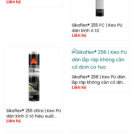
Liên hệ
cấu cường độ cao
Sikaflex® 255 FC | Keo PU
dán kính ô tô
Liên hệ
Sikaflex® 258 | Keo PU dán
lắp ráp không cần cố định
Liên hệ
cơ học
Sikaflex® 255 Ultra | Keo PU
dán kính ô tô hiệu suất
Liên hệ
cao