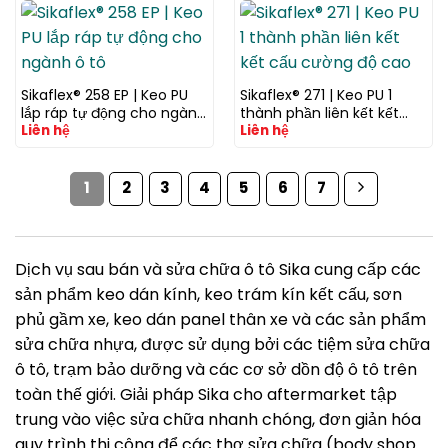
Sikaflex® 258 EP | Keo PU
Sikaflex® 271 | Keo PU 1
lắp ráp tự động cho ngành
thành phần liên kết kết
Liên hệ
Liên hệ
ô tô
cấu cường độ cao
1
2
3
4
5
6
7
Dịch vụ sau bán và sửa chữa ô tô Sika cung cấp các
sản phẩm keo dán kính, keo trám kín kết cấu, sơn
phủ gầm xe, keo dán panel thân xe và các sản phẩm
sửa chữa nhựa, được sử dụng bởi các tiệm sửa chữa
ô tô, trạm bảo dưỡng và các cơ sở dồn độ ô tô trên
toàn thế giới. Giải pháp Sika cho aftermarket tập
trung vào việc sửa chữa nhanh chóng, đơn giản hóa
quy trình thi công để các thợ sửa chữa (body shop