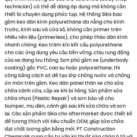
technician) có thể dễ dàng áp dụng mà không cần
thiết bị chuyên dụng phức tạp. Hệ thống Sika bao
gồm keo dán kính polyurethane đa nẫng cho kính
trước, kính sau và cửa sổ, không cần primer trên
nhiều nền liệu (primerless), cho phép tháo dán kính
nhanh chóng. Keo trám kín kết cấu polyurethane
cho các ứng dụng yêu cầu bền vững, chịu rung động
của xe đang lưu thông. Sơn phủ gầm xe (underbody
coating) gốc PVC, cao su hoặc polyurethane, thi
công bằng cách xịt để tạo lớp chống nước và chống
ứn mòn trên gầm. Keo dán panel thân xe cho sửa
chữa cánh cửa, cập xe khi bị hỏng. Sản phẩm sửa
chữa nhựa (Plastic Repair) và sơn bảo vệ cho
bumper, mu đèn, cánh gió sau khi sửa chữa và sơn
lại. Các sản phẩm Sika cho aftermarket được thiết kế
để tương thích với tiêu chuẩn OEM, giúp sửa chữa
đạt chất lượng gần bằng mới. PT Construction
Chemicals cung cấp tư vấn kỹ thuật sửa chữa ô tô và