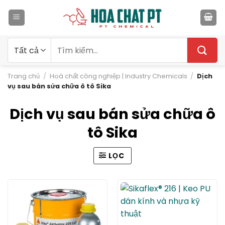
Bỏ
qua
nội
dung
Tìm
kiếm:
Trang chủ
/
Hoá chất công nghiệp | Industry Chemicals
/
Dịch
vụ sau bán sửa chữa ô tô Sika
Dịch vụ sau bán sửa chữa ô
tô Sika
LỌC