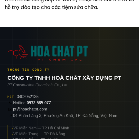
hỗ trợ đào tạo cho các tiệm sửa chữa.
THÔNG TIN CÔNG TY
CÔNG TY TNHH HOÁ CHẤT XÂY DỰNG PT
PT Construction Chemicals Co., Ltd.
0402052135
MST
📞
Hotline:
0932 585 077
✉️
pt@hoachatpt.com
04 Phần Lăng 3, Phường An Khê, TP. Đà Nẵng, Việt Nam
📍
VP Miền Nam — TP. Hồ Chí Minh
▸
VP Miền Trung — TP. Đà Nẵng
▸