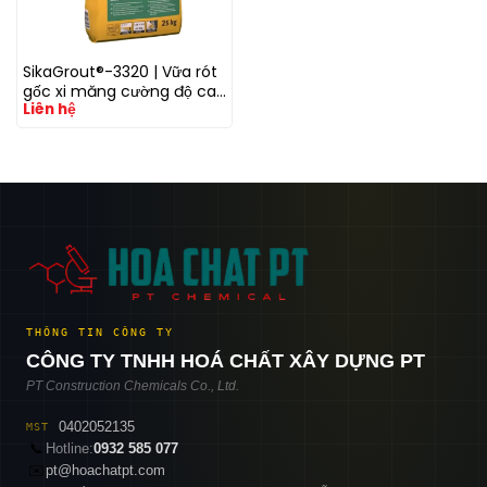
SikaGrout®-3320 | Vữa rót
gốc xi măng cường độ cao
Liên hệ
cho móng & bulong neo
tuabin điện gió
THÔNG TIN CÔNG TY
CÔNG TY TNHH HOÁ CHẤT XÂY DỰNG PT
PT Construction Chemicals Co., Ltd.
0402052135
MST
📞
Hotline:
0932 585 077
✉️
pt@hoachatpt.com