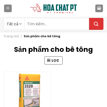
Bỏ
qua
nội
dung
Tìm
kiếm:
Trang chủ
/
Sản phẩm cho bê tông
Sản phẩm cho bê tông
LỌC