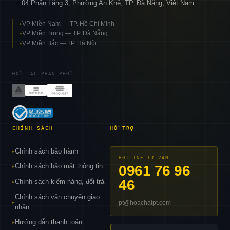
04 Phần Lăng 3, Phường An Khê, TP. Đà Nẵng, Việt Nam
📍
VP Miền Nam — TP. Hồ Chí Minh
▸
VP Miền Trung — TP. Đà Nẵng
▸
VP Miền Bắc — TP. Hà Nội
▸
ĐỐI TÁC PHÂN PHỐI
CHÍNH SÁCH
HỖ TRỢ
Chính sách bảo hành
▸
HOTLINE TƯ VẤN
Chính sách bảo mật thông tin
0961 76 96
▸
46
Chính sách kiểm hàng, đổi trả
▸
Chính sách vận chuyển giao
pt@hoachatpt.com
▸
nhận
Hướng dẫn thanh toán
▸