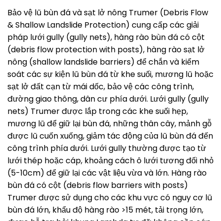
Bảo vệ lũ bùn đá và sạt lở nông Trumer (Debris Flow
& Shallow Landslide Protection) cung cấp các giải
pháp lưới gully (gully nets), hàng rào bùn đá có cột
(debris flow protection with posts), hàng rào sạt lở
nông (shallow landslide barriers) để chắn và kiểm
soát các sự kiện lũ bùn đá từ khe suối, mương lũ hoặc
sạt lở đất cạn từ mái dốc, bảo vệ các công trình,
đường giao thông, dân cư phía dưới. Lưới gully (gully
nets) Trumer được lắp trong các khe suối hẹp,
mương lũ để giữ lại bùn đá, những thân cây, mảnh gỗ
được lũ cuốn xuống, giảm tác động của lũ bùn đá đến
công trình phía dưới. Lưới gully thường được tạo từ
lưới thép hoặc cáp, khoảng cách ô lưới tương đối nhỏ
(5-10cm) để giữ lại các vật liệu vừa và lớn. Hàng rào
bùn đá có cột (debris flow barriers with posts)
Trumer được sử dụng cho các khu vực có nguy cơ lũ
bùn đá lớn, khẩu độ hàng rào >15 mét, tải trọng lớn,