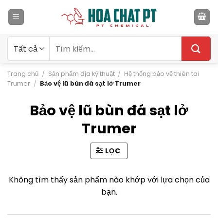
Bỏ
qua
nội
dung
Tìm
kiếm:
Trang chủ
/
Sản phẩm địa kỹ thuật
/
Hệ thống bảo vệ thiên tai
Trumer
/
Bảo vệ lũ bùn đá sạt lở Trumer
Bảo vệ lũ bùn đá sạt lở
Trumer
LỌC
Không tìm thấy sản phẩm nào khớp với lựa chọn của
bạn.