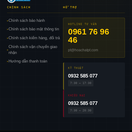
CHÍNH SÁCH
HỖ TRỢ
Chính sách bảo hành
▸
HOTLINE TƯ VẤN
Chính sách bảo mật thông tin
0961 76 96
▸
46
Chính sách kiểm hàng, đổi trả
▸
Chính sách vận chuyển giao
pt@hoachatpt.com
▸
nhận
Hướng dẫn thanh toán
▸
KỸ THUẬT
0932 585 077
7:30 – 17:30
KHIẾU NẠI
0932 585 077
7:30 – 20:30