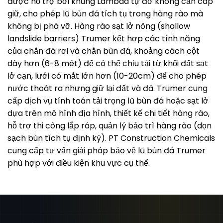
được hỗ trợ bởi khung Lambda tự đỡ không cần cáp
giữ, cho phép lũ bùn đá tích tụ trong hàng rào mà
không bị phá vỡ. Hàng rào sạt lở nông (shallow
landslide barriers) Trumer kết hợp các tính năng
của chắn đá rơi và chắn bùn đá, khoảng cách cột
dày hơn (6-8 mét) để có thể chịu tải từ khối đất sạt
lở cạn, lưới có mắt lớn hơn (10-20cm) để cho phép
nước thoát ra nhưng giữ lại đất và đá. Trumer cung
cấp dịch vụ tính toán tải trọng lũ bùn đá hoặc sạt lở
dựa trên mô hình địa hình, thiết kế chi tiết hàng rào,
hỗ trợ thi công lắp ráp, quản lý bảo trì hàng rào (dọn
sạch bùn tích tụ định kỳ). PT Construction Chemicals
cung cấp tư vấn giải pháp bảo vệ lũ bùn đá Trumer
phù hợp với điều kiện khu vực cụ thể.