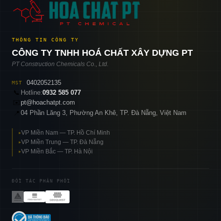
THÔNG TIN CÔNG TY
CÔNG TY TNHH HOÁ CHẤT XÂY DỰNG PT
PT Construction Chemicals Co., Ltd.
0402052135
MST
📞
Hotline:
0932 585 077
✉️
pt@hoachatpt.com
04 Phần Lăng 3, Phường An Khê, TP. Đà Nẵng, Việt Nam
📍
VP Miền Nam — TP. Hồ Chí Minh
▸
VP Miền Trung — TP. Đà Nẵng
▸
VP Miền Bắc — TP. Hà Nội
▸
ĐỐI TÁC PHÂN PHỐI