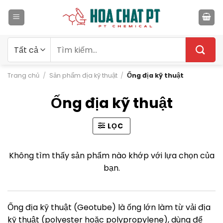
Bỏ
qua
nội
dung
Tìm
kiếm:
Trang chủ
/
Sản phẩm địa kỹ thuật
/
Ống địa kỹ thuật
Ống địa kỹ thuật
LỌC
Không tìm thấy sản phẩm nào khớp với lựa chọn của
bạn.
Ống địa kỹ thuật (Geotube) là ống lớn làm từ vải địa
kỹ thuật (polyester hoặc polypropylene), dùng để