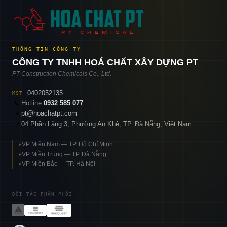
THÔNG TIN CÔNG TY
CÔNG TY TNHH HOÁ CHẤT XÂY DỰNG PT
PT Construction Chemicals Co., Ltd.
0402052135
MST
📞
Hotline:
0932 585 077
✉️
pt@hoachatpt.com
04 Phần Lăng 3, Phường An Khê, TP. Đà Nẵng, Việt Nam
📍
VP Miền Nam — TP. Hồ Chí Minh
▸
VP Miền Trung — TP. Đà Nẵng
▸
VP Miền Bắc — TP. Hà Nội
▸
ĐỐI TÁC PHÂN PHỐI