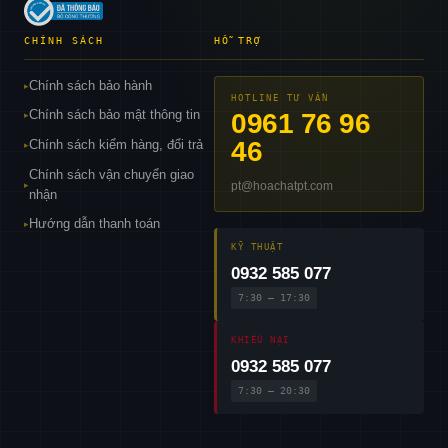
CHÍNH SÁCH
HỖ TRỢ
Chính sách bảo hành
▸
HOTLINE TƯ VẤN
Chính sách bảo mật thông tin
0961 76 96
▸
46
Chính sách kiểm hàng, đổi trả
▸
Chính sách vận chuyển giao
pt@hoachatpt.com
▸
nhận
Hướng dẫn thanh toán
▸
KỸ THUẬT
0932 585 077
7:30 – 17:30
KHIẾU NẠI
0932 585 077
7:30 – 20:30