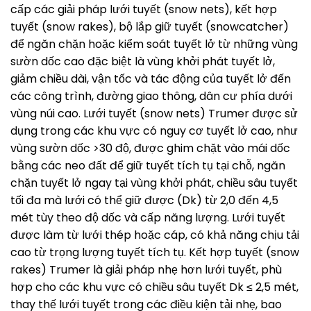
cấp các giải pháp lưới tuyết (snow nets), kết hợp
tuyết (snow rakes), bộ lắp giữ tuyết (snowcatcher)
để ngăn chặn hoặc kiểm soát tuyết lở từ những vùng
sườn dốc cao đặc biệt là vùng khởi phát tuyết lở,
giảm chiều dài, vận tốc và tác động của tuyết lở đến
các công trình, đường giao thông, dân cư phía dưới
vùng núi cao. Lưới tuyết (snow nets) Trumer được sử
dụng trong các khu vực có nguy cơ tuyết lở cao, như
vùng sườn dốc >30 độ, được ghim chặt vào mái dốc
bằng các neo đất để giữ tuyết tích tụ tại chỗ, ngăn
chặn tuyết lở ngay tại vùng khởi phát, chiều sâu tuyết
tối đa mà lưới có thể giữ được (Dk) từ 2,0 đến 4,5
mét tùy theo độ dốc và cấp năng lượng. Lưới tuyết
được làm từ lưới thép hoặc cáp, có khả năng chịu tải
cao từ trọng lượng tuyết tích tụ. Kết hợp tuyết (snow
rakes) Trumer là giải pháp nhẹ hơn lưới tuyết, phù
hợp cho các khu vực có chiều sâu tuyết Dk ≤ 2,5 mét,
thay thế lưới tuyết trong các điều kiện tải nhẹ, bao