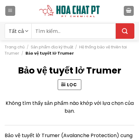
Bỏ
qua
nội
dung
Tìm
kiếm:
Trang chủ
/
Sản phẩm địa kỹ thuật
/
Hệ thống bảo vệ thiên tai
Trumer
/
Bảo vệ tuyết lở Trumer
Bảo vệ tuyết lở Trumer
LỌC
Không tìm thấy sản phẩm nào khớp với lựa chọn của
bạn.
Bảo vệ tuyết lở Trumer (Avalanche Protection) cung