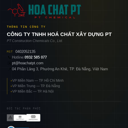
THÔNG TIN CÔNG TY
CÔNG TY TNHH HOÁ CHẤT XÂY DỰNG PT
PT Construction Chemicals Co., Ltd.
0402052135
MST
📞
Hotline:
0932 585 077
✉️
pt@hoachatpt.com
04 Phần Lăng 3, Phường An Khê, TP. Đà Nẵng, Việt Nam
📍
VP Miền Nam — TP. Hồ Chí Minh
▸
VP Miền Trung — TP. Đà Nẵng
▸
VP Miền Bắc — TP. Hà Nội
▸
ĐỐI TÁC PHÂN PHỐI