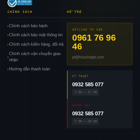
CHÍNH SÁCH
HỖ TRỢ
Chính sách bảo hành
▸
HOTLINE TƯ VẤN
Chính sách bảo mật thông tin
0961 76 96
▸
46
Chính sách kiểm hàng, đổi trả
▸
Chính sách vận chuyển giao
pt@hoachatpt.com
▸
nhận
Hướng dẫn thanh toán
▸
KỸ THUẬT
0932 585 077
7:30 – 17:30
KHIẾU NẠI
0932 585 077
7:30 – 20:30