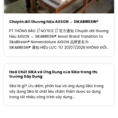
Chuyển đổi thương hiệu AXSON → SIKABIRESIN®
PT THÔNG BÁO // NOTICE // 官方通知 Chuyển đổi thương
hiệu AXSON → SIKABIRESIN® Axson Brand Transition to
SikaBiresin® Nomenclature AXSON 品牌更名为
SIKABIRESIN® 通知 HIỆU LỰC TỪ 20/07/2026 KHÔNG ĐỔI...
Hoá Chất SIKA và Ứng Dụng của Sika trong thị
trường Xây Dựng
Sika là gì? Ưu điểm, phân loại và ứng dụng Sika trong
xây dựng Sika là chất liệu chấm thấm được sử dụng
trong rất nhiều công trình xây dựng....