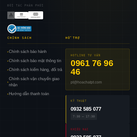
ĐỐI TÁC PHÂN PHỐI
CHÍNH SÁCH
HỖ TRỢ
Chính sách bảo hành
▸
HOTLINE TƯ VẤN
Chính sách bảo mật thông tin
0961 76 96
▸
46
Chính sách kiểm hàng, đổi trả
▸
Chính sách vận chuyển giao
pt@hoachatpt.com
▸
nhận
Hướng dẫn thanh toán
▸
KỸ THUẬT
0932 585 077
7:30 – 17:30
KHIẾU NẠI