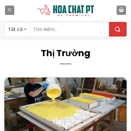
Bỏ
qua
nội
dung
Tìm
kiếm:
Thị Trường