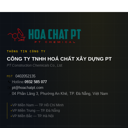
THÔNG TIN CÔNG TY
CÔNG TY TNHH HOÁ CHẤT XÂY DỰNG PT
PT Construction Chemicals Co., Ltd.
0402052135
MST
📞
Hotline:
0932 585 077
✉️
pt@hoachatpt.com
04 Phần Lăng 3, Phường An Khê, TP. Đà Nẵng, Việt Nam
📍
VP Miền Nam — TP. Hồ Chí Minh
▸
VP Miền Trung — TP. Đà Nẵng
▸
VP Miền Bắc — TP. Hà Nội
▸