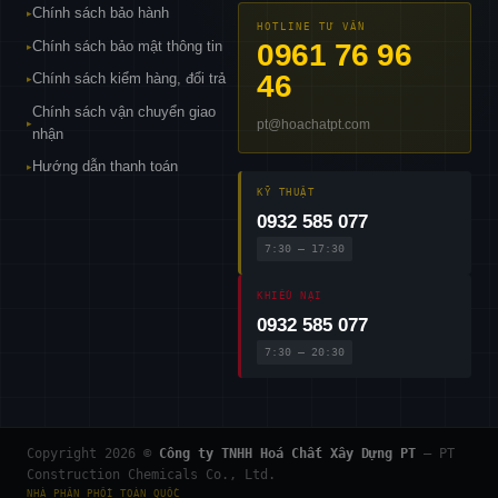
Chính sách bảo hành
▸
HOTLINE TƯ VẤN
Chính sách bảo mật thông tin
0961 76 96
▸
46
Chính sách kiểm hàng, đổi trả
▸
Chính sách vận chuyển giao
pt@hoachatpt.com
▸
nhận
Hướng dẫn thanh toán
▸
KỸ THUẬT
0932 585 077
7:30 – 17:30
KHIẾU NẠI
0932 585 077
7:30 – 20:30
Copyright 2026 ©
Công ty TNHH Hoá Chất Xây Dựng PT
— PT
Construction Chemicals Co., Ltd.
NHÀ PHÂN PHỐI TOÀN QUỐC