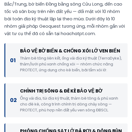
Bắc/Trung, bờ biển Đồng bằng sông Cửu Long, đến cao
tốc và sân bay trên nền đất yếu — đối mặt với 10 nhóm
bài toán địa kỹ thuật lặp lại theo mùa. Dưới đây là 10
nhóm giải pháp Geoquest tương ứng, mỗi nhóm gắn với
vật tư cụ thể đã có sẵn tại hoachatpt.com.
BẢO VỆ BỜ BIỂN & CHỐNG XÓI LỞ VEN BIỂN
Thảm bê tông liên kết, ống vải địa kỹ thuật (TerraDyke),
01
thảm/lưới phủ xanh chống xói — nhóm chức năng
PROTECT, ứng dụng cho kè biển, bãi tắm xói lở.
CHỈNH TRỊ SÔNG & ĐÊ KÈ BẢO VỆ BỜ
Ống vải địa, túi địa kỹ thuật, thảm bê tông & phủ xanh
02
cho đê kè, công trình chỉnh trị dòng chảy sông —
PROTECT, phù hợp nền đất yếu ven sông ĐBSCL.
PHÒNG CHỐNG SẠT LỞ ĐÁ RƠI & DÒNG BÙN