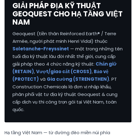
GIẢI PHÁP ĐỊA KỸ THUẬT
GEOQUEST CHO HẠ TẦNG VIỆT
NAM
Geoquest (tiền thân Reinforced Earth® / Terre
Armée, người phát minh Henri Vidal) thuộc
Soletanche-Freyssinet
— một trong những tên
tuổi địa kỹ thuật lâu đời nhất thế giới, cung cấp
giải pháp theo 4 chức năng kỹ thuật:
Chắn giữ
(RETAIN)
,
Vượt/giao cắt (CROSS)
,
Bảo vệ
(PROTECT)
và
Gia cường (STRENGTHEN)
. PT
Construction Chemicals là đơn vị nhập khẩu,
phân phối vật tư địa kỹ thuật Geoquest & cung
cấp dịch vụ thi công trọn gói tại Việt Nam, toàn
quốc.
Hạ tầng Việt Nam — từ đường đèo miền núi phía