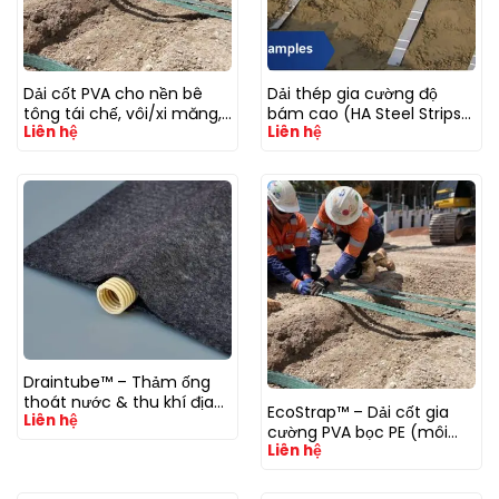
Dải cốt PVA cho nền bê
Dải thép gia cường độ
tông tái chế, vôi/xi măng,
bám cao (HA Steel Strips)
Liên hệ
Liên hệ
pH cao; bản HA tăng độ
– cốt thép mạ kẽm
bám
Draintube™ – Thảm ống
thoát nước & thu khí địa
EcoStrap™ – Dải cốt gia
Liên hệ
kỹ thuật (Geoquest–
cường PVA bọc PE (môi
Afitex)
Liên hệ
trường kiềm/pH cao)