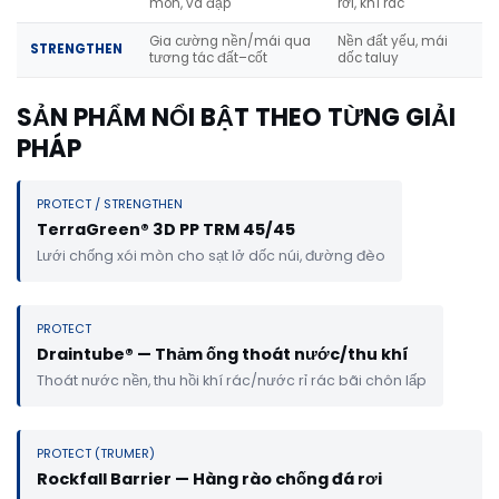
mòn, va đập
rơi, khí rác
Gia cường nền/mái qua
Nền đất yếu, mái
STRENGTHEN
tương tác đất–cốt
dốc taluy
SẢN PHẨM NỔI BẬT THEO TỪNG GIẢI
PHÁP
PROTECT / STRENGTHEN
TerraGreen® 3D PP TRM 45/45
Lưới chống xói mòn cho sạt lở dốc núi, đường đèo
PROTECT
Draintube® — Thảm ống thoát nước/thu khí
Thoát nước nền, thu hồi khí rác/nước rỉ rác bãi chôn lấp
PROTECT (TRUMER)
Rockfall Barrier — Hàng rào chống đá rơi