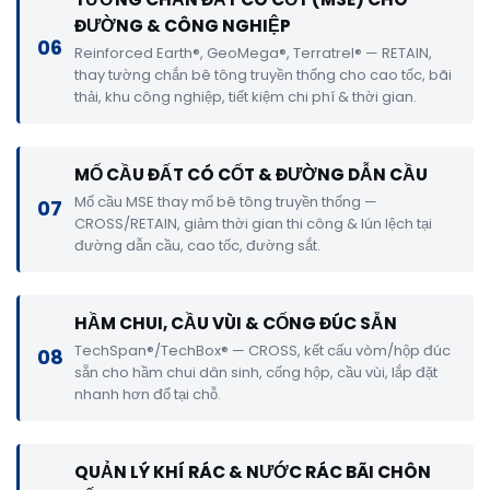
ĐƯỜNG & CÔNG NGHIỆP
06
Reinforced Earth®, GeoMega®, Terratrel® — RETAIN,
thay tường chắn bê tông truyền thống cho cao tốc, bãi
thải, khu công nghiệp, tiết kiệm chi phí & thời gian.
MỐ CẦU ĐẤT CÓ CỐT & ĐƯỜNG DẪN CẦU
Mố cầu MSE thay mố bê tông truyền thống —
07
CROSS/RETAIN, giảm thời gian thi công & lún lệch tại
đường dẫn cầu, cao tốc, đường sắt.
HẦM CHUI, CẦU VÙI & CỐNG ĐÚC SẴN
TechSpan®/TechBox® — CROSS, kết cấu vòm/hộp đúc
08
sẵn cho hầm chui dân sinh, cống hộp, cầu vùi, lắp đặt
nhanh hơn đổ tại chỗ.
QUẢN LÝ KHÍ RÁC & NƯỚC RÁC BÃI CHÔN