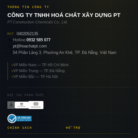
THÔNG TIN CÔNG TY
CÔNG TY TNHH HOÁ CHẤT XÂY DỰNG PT
PT Construction Chemicals Co., Ltd.
0402052135
MST
📞
Hotline:
0932 585 077
✉️
pt@hoachatpt.com
04 Phần Lăng 3, Phường An Khê, TP. Đà Nẵng, Việt Nam
📍
VP Miền Nam — TP. Hồ Chí Minh
▸
VP Miền Trung — TP. Đà Nẵng
▸
VP Miền Bắc — TP. Hà Nội
▸
ĐỐI TÁC PHÂN PHỐI
CHÍNH SÁCH
HỖ TRỢ