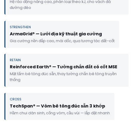
Hệ rào động năng cao, phân loại theo kJ, cho vách đá
đường đèo
STRENGTHEN
ArmaGrid® — Lưới địa kỹ thuật gia cường
Gia cường nền đắp cao, mái dốc, qua tương tác đất–cốt
RETAIN
Reinforced Earth® — Tường chắn đất có cốt MSE
Mặt tấm bê tông đúc sẵn, thay tường chắn bê tông truyền
thống
CROSS
TechSpan® — Vòm bê tông đúc sẵn 3 khớp
Hầm chui dân sinh, cống vòm, cầu vùi — lắp đặt nhanh