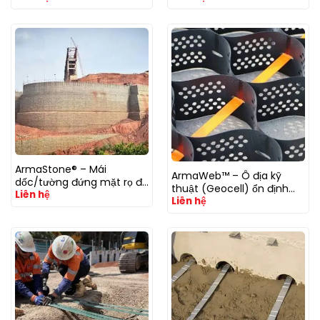
ArmaStone® – Mái
ArmaWeb™ – Ô địa kỹ
dốc/tường đứng mặt rọ đá
thuật (Geocell) ổn định
Liên hệ
có cốt
Liên hệ
nền & mái dốc