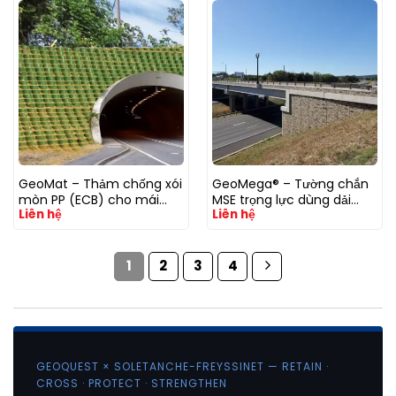
GeoMat – Thảm chống xói
GeoMega® – Tường chắn
mòn PP (ECB) cho mái
MSE trọng lực dùng dải
Liên hệ
Liên hệ
dốc ổn định
GeoStrap® (môi trường
xâm thực)
1
2
3
4
GEOQUEST × SOLETANCHE-FREYSSINET — RETAIN ·
CROSS · PROTECT · STRENGTHEN