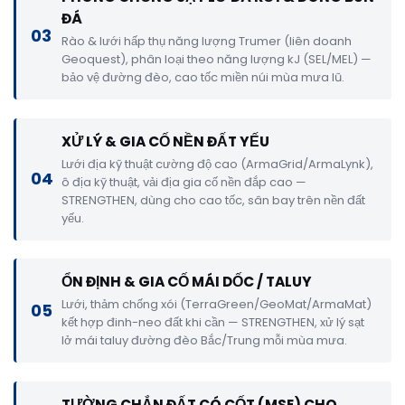
ĐÁ
03
Rào & lưới hấp thụ năng lượng Trumer (liên doanh
Geoquest), phân loại theo năng lượng kJ (SEL/MEL) —
bảo vệ đường đèo, cao tốc miền núi mùa mưa lũ.
XỬ LÝ & GIA CỐ NỀN ĐẤT YẾU
Lưới địa kỹ thuật cường độ cao (ArmaGrid/ArmaLynk),
04
ô địa kỹ thuật, vải địa gia cố nền đắp cao —
STRENGTHEN, dùng cho cao tốc, sân bay trên nền đất
yếu.
ỔN ĐỊNH & GIA CỐ MÁI DỐC / TALUY
Lưới, thảm chống xói (TerraGreen/GeoMat/ArmaMat)
05
kết hợp đinh-neo đất khi cần — STRENGTHEN, xử lý sạt
lở mái taluy đường đèo Bắc/Trung mỗi mùa mưa.
TƯỜNG CHẮN ĐẤT CÓ CỐT (MSE) CHO