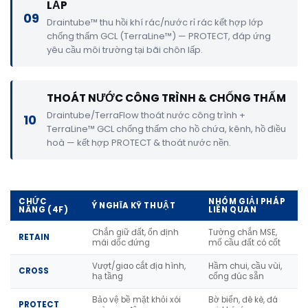
LẤP
09
Draintube™ thu hồi khí rác/nước rỉ rác kết hợp lớp
chống thấm GCL (TerraLine™) — PROTECT, đáp ứng
yêu cầu môi trường tại bãi chôn lấp.
THOÁT NƯỚC CÔNG TRÌNH & CHỐNG THẤM
Draintube/TerraFlow thoát nước công trình +
10
TerraLine™ GCL chống thấm cho hồ chứa, kênh, hồ điều
hoà — kết hợp PROTECT & thoát nước nền.
CHỨC
NHÓM GIẢI PHÁP
Ý NGHĨA KỸ THUẬT
NĂNG (4F)
LIÊN QUAN
Chắn giữ đất, ổn định
Tường chắn MSE,
RETAIN
mái dốc đứng
mố cầu đất có cốt
Vượt/giao cắt địa hình,
Hầm chui, cầu vùi,
CROSS
hạ tầng
cống đúc sẵn
Bảo vệ bề mặt khỏi xói
Bờ biển, đê kè, đá
PROTECT