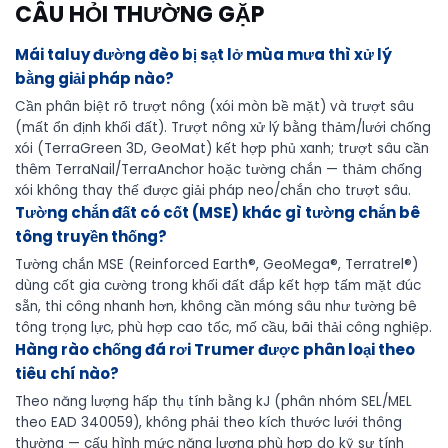
CÂU HỎI THƯỜNG GẶP
Mái taluy đường đèo bị sạt lở mùa mưa thì xử lý
bằng giải pháp nào?
Cần phân biệt rõ trượt nông (xói mòn bề mặt) và trượt sâu
(mất ổn định khối đất). Trượt nông xử lý bằng thảm/lưới chống
xói (TerraGreen 3D, GeoMat) kết hợp phủ xanh; trượt sâu cần
thêm TerraNail/TerraAnchor hoặc tường chắn — thảm chống
xói không thay thế được giải pháp neo/chắn cho trượt sâu.
Tường chắn đất có cốt (MSE) khác gì tường chắn bê
tông truyền thống?
Tường chắn MSE (Reinforced Earth®, GeoMega®, Terratrel®)
dùng cốt gia cường trong khối đất đắp kết hợp tấm mặt đúc
sẵn, thi công nhanh hơn, không cần móng sâu như tường bê
tông trọng lực, phù hợp cao tốc, mố cầu, bãi thải công nghiệp.
Hàng rào chống đá rơi Trumer được phân loại theo
tiêu chí nào?
Theo năng lượng hấp thụ tính bằng kJ (phân nhóm SEL/MEL
theo EAD 340059), không phải theo kích thước lưới thông
thường — cấu hình mức năng lượng phù hợp do kỹ sư tính