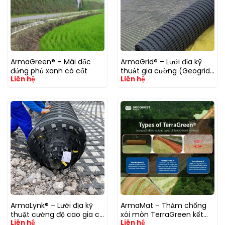
ArmaGreen® – Mái dốc
ArmaGrid® – Lưới địa kỹ
đứng phủ xanh có cốt
thuật gia cường (Geogrid)
Liên hệ
Liên hệ
PP/PET/HDPE/Fiberglass
(Nhựa/Sợi thuỷ tinh)
ArmaLynk® – Lưới địa kỹ
ArmaMat – Thảm chống
thuật cường độ cao gia cố
xói mòn TerraGreen kết
Liên hệ
Liên hệ
nền đất yếu
hợp lưới cho mái dốc đứng