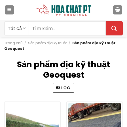
Bỏ
qua
nội
dung
Tìm
kiếm:
Trang chủ
/
Sản phẩm địa kỹ thuật
/
Sản phẩm địa kỹ thuật
Geoquest
Sản phẩm địa kỹ thuật
Geoquest
LỌC