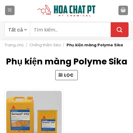
Bỏ
qua
nội
dung
Tìm
kiếm:
Trang chủ
/
Chống thấm Sika
/
Phụ kiện màng Polyme Sika
Phụ kiện màng Polyme Sika
LỌC