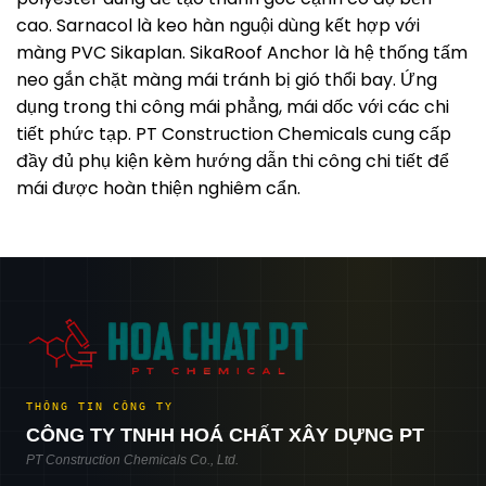
cao. Sarnacol là keo hàn nguội dùng kết hợp với
màng PVC Sikaplan. SikaRoof Anchor là hệ thống tấm
neo gắn chặt màng mái tránh bị gió thổi bay. Ứng
dụng trong thi công mái phẳng, mái dốc với các chi
tiết phức tạp. PT Construction Chemicals cung cấp
đầy đủ phụ kiện kèm hướng dẫn thi công chi tiết để
mái được hoàn thiện nghiêm cẩn.
THÔNG TIN CÔNG TY
CÔNG TY TNHH HOÁ CHẤT XÂY DỰNG PT
PT Construction Chemicals Co., Ltd.