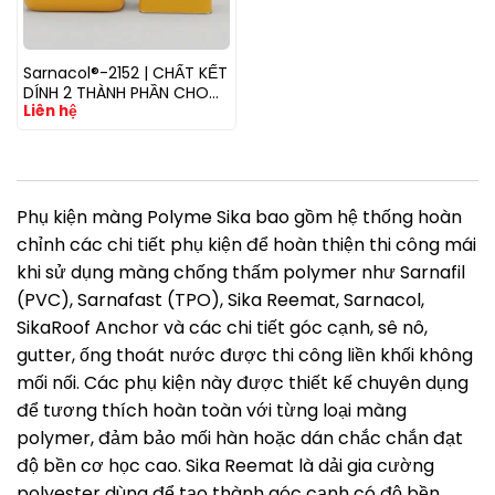
Sarnacol®-2152 | CHẤT KẾT
DÍNH 2 THÀNH PHẦN CHO
Liên hệ
CÁC LOẠI MÀNG CHỐNG
THẤM
Phụ kiện màng Polyme Sika bao gồm hệ thống hoàn
chỉnh các chi tiết phụ kiện để hoàn thiện thi công mái
khi sử dụng màng chống thấm polymer như Sarnafil
(PVC), Sarnafast (TPO), Sika Reemat, Sarnacol,
SikaRoof Anchor và các chi tiết góc cạnh, sê nô,
gutter, ống thoát nước được thi công liền khối không
mối nối. Các phụ kiện này được thiết kế chuyên dụng
để tương thích hoàn toàn với từng loại màng
polymer, đảm bảo mối hàn hoặc dán chắc chắn đạt
độ bền cơ học cao. Sika Reemat là dải gia cường
polyester dùng để tạo thành góc cạnh có độ bền