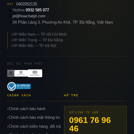
0402052135
MST
📞
Hotline:
0932 585 077
✉️
pt@hoachatpt.com
04 Phần Lăng 3, Phường An Khê, TP. Đà Nẵng, Việt Nam
📍
VP Miền Nam — TP. Hồ Chí Minh
▸
VP Miền Trung — TP. Đà Nẵng
▸
VP Miền Bắc — TP. Hà Nội
▸
ĐỐI TÁC PHÂN PHỐI
CHÍNH SÁCH
HỖ TRỢ
Chính sách bảo hành
▸
HOTLINE TƯ VẤN
Chính sách bảo mật thông tin
0961 76 96
▸
46
Chính sách kiểm hàng, đổi trả
▸