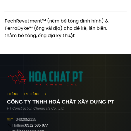
TechRevetment™ (nệm bê tông định hình) &
TerraDyke™ (ống vải địa) cho đê kè, lấn biển.
thảm bê tông, ống địa kỹ thuật
THÔNG TIN CÔNG TY
CÔNG TY TNHH HOÁ CHẤT XÂY DỰNG PT
PT Construction Chemicals Co., Ltd.
0402052135
MST
📞
Hotline:
0932 585 077