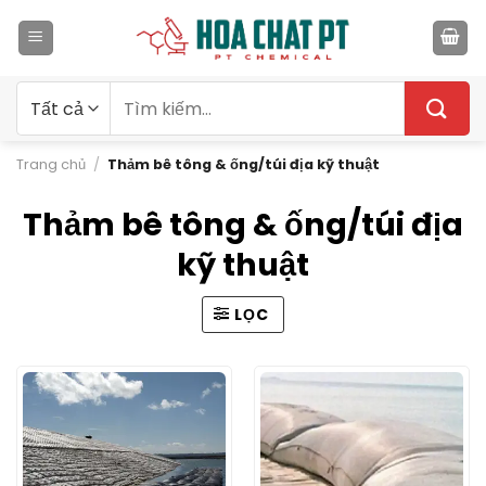
Bỏ
qua
nội
dung
Tìm
kiếm:
Trang chủ
/
Thảm bê tông & ống/túi địa kỹ thuật
Thảm bê tông & ống/túi địa
kỹ thuật
LỌC