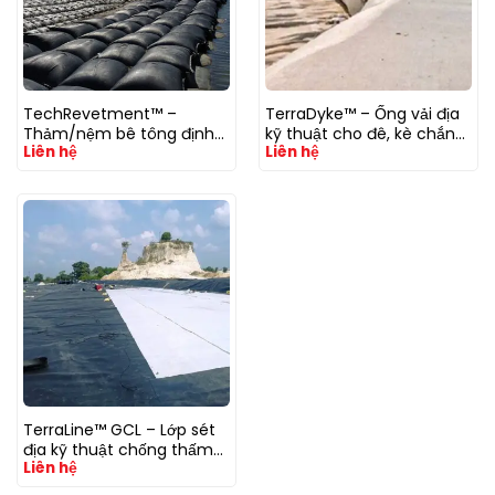
TechRevetment™ –
TerraDyke™ – Ống vải địa
Thảm/nệm bê tông định
kỹ thuật cho đê, kè chắn
Liên hệ
Liên hệ
hình chống xói lở mái kè
sóng & lấn biển
TerraLine™ GCL – Lớp sét
địa kỹ thuật chống thấm
Liên hệ
(Geosynthetic Clay Liner)