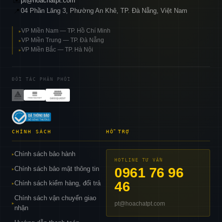
✉️
pt@hoachatpt.com
04 Phần Lăng 3, Phường An Khê, TP. Đà Nẵng, Việt Nam
📍
VP Miền Nam — TP. Hồ Chí Minh
▸
VP Miền Trung — TP. Đà Nẵng
▸
VP Miền Bắc — TP. Hà Nội
▸
ĐỐI TÁC PHÂN PHỐI
CHÍNH SÁCH
HỖ TRỢ
Chính sách bảo hành
▸
HOTLINE TƯ VẤN
Chính sách bảo mật thông tin
0961 76 96
▸
46
Chính sách kiểm hàng, đổi trả
▸
Chính sách vận chuyển giao
pt@hoachatpt.com
▸
nhận