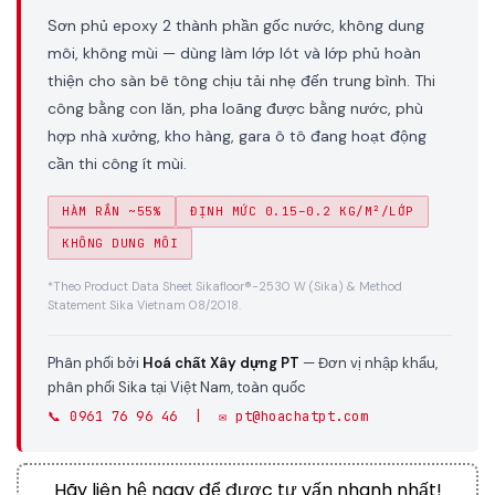
Sơn phủ epoxy 2 thành phần gốc nước, không dung
môi, không mùi — dùng làm lớp lót và lớp phủ hoàn
thiện cho sàn bê tông chịu tải nhẹ đến trung bình. Thi
công bằng con lăn, pha loãng được bằng nước, phù
hợp nhà xưởng, kho hàng, gara ô tô đang hoạt động
cần thi công ít mùi.
HÀM RẮN ~55%
ĐỊNH MỨC 0.15–0.2 KG/M²/LỚP
KHÔNG DUNG MÔI
*Theo Product Data Sheet Sikafloor®-2530 W (Sika) & Method
Statement Sika Vietnam 08/2018.
Phân phối bởi
Hoá chất Xây dựng PT
— Đơn vị nhập khẩu,
phân phối Sika tại Việt Nam, toàn quốc
📞 0961 76 96 46 | ✉️ pt@hoachatpt.com
Hãy liên hệ ngay để được tư vấn nhanh nhất!