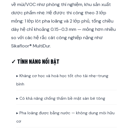
về mùi/VOC như phòng thí nghiệm, khu sản xuất
dược phẩm nhẹ. Hệ được thi công theo 3 lớp
mỏng: 1 lớp lót pha loãng và 2 lớp phủ, tổng chiều
dày hệ chỉ khoảng 0.15–0.3 mm — mỏng hơn nhiều
so với các hệ rắc cát công nghiệp nặng như
Sikafloor® MultiDur.
✓ TÍNH NĂNG NỔI BẬT
▸ Kháng cơ học và hoá học tốt cho tải nhẹ–trung
bình
▸ Có khả năng chống thấm bề mặt sàn bê tông
▸ Pha loãng được bằng nước — không dung môi hữu
cơ