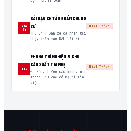
dụng trong tuần
BÃI ĐẬU XE TẦNG HẦM CHUNG
CƯ
HOÀN THÀNH
CAO
ỐC
TP.HCM | Sàn xe cá nhân tải
nhẹ, phân màu RAL lối đi
PHÒNG THÍ NGHIỆM & KHU
SẢN XUẤT TẢI NHẸ
HOÀN THÀNH
PTN
Đà Nẵng | Yêu cầu không mùi
trong khu vực có người làm
việc