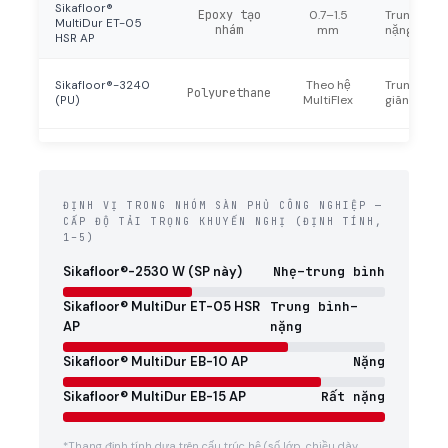
Sikafloor®
Epoxy tạo
0.7–1.5
Trung bình
MultiDur ET-05
nhám
mm
nặng · HSR
HSR AP
Sikafloor®-3240
Theo hệ
Trung bình 
Polyurethane
(PU)
MultiFlex
giãn dài 9
ĐỊNH VỊ TRONG NHÓM SÀN PHỦ CÔNG NGHIỆP —
CẤP ĐỘ TẢI TRỌNG KHUYẾN NGHỊ (ĐỊNH TÍNH,
1–5)
Sikafloor®-2530 W (SP này)
Nhẹ–trung bình
Sikafloor® MultiDur ET-05 HSR
Trung bình–
AP
nặng
Sikafloor® MultiDur EB-10 AP
Nặng
Sikafloor® MultiDur EB-15 AP
Rất nặng
*Thang định tính dựa trên cấu trúc hệ (số lớp, chiều dày,