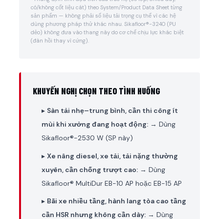
có/không cốt liệu cát) theo System/Product Data Sheet từng
sản phẩm — không phải số liệu tải trọng cụ thể vì các hệ
dùng phương pháp thử khác nhau. Sikafloor®-3240 (PU
dẻo) không đưa vào thang này do cơ chế chịu lực khác biệt
(đàn hồi thay vì cứng).
KHUYẾN NGHỊ CHỌN THEO TÌNH HUỐNG
▸
Sàn tải nhẹ–trung bình, cần thi công ít
mùi khi xưởng đang hoạt động:
→ Dùng
Sikafloor®-2530 W (SP này)
▸
Xe nâng diesel, xe tải, tải nặng thường
xuyên, cần chống trượt cao:
→ Dùng
Sikafloor® MultiDur EB-10 AP hoặc EB-15 AP
▸
Bãi xe nhiều tầng, hành lang tòa cao tầng
cần HSR nhưng không cần dày:
→ Dùng