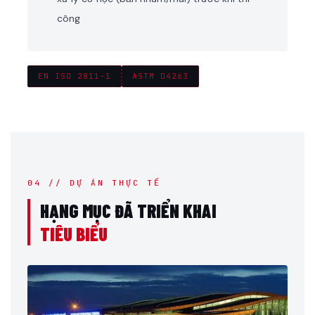
công
EN ISO 2811-1
ASTM D4263
04 // DỰ ÁN THỰC TẾ
HẠNG MỤC ĐÃ TRIỂN KHAI
TIÊU BIỂU