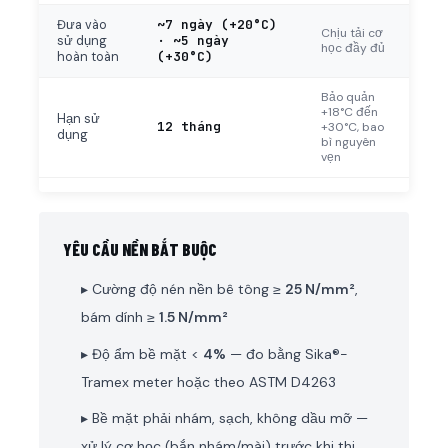
~7 ngày (+20°C)
Đưa vào
Chịu tải cơ
· ~5 ngày
sử dụng
học đầy đủ
(+30°C)
hoàn toàn
Bảo quản
+18°C đến
Hạn sử
12 tháng
+30°C, bao
dụng
bì nguyên
vẹn
YÊU CẦU NỀN BẮT BUỘC
▸ Cường độ nén nền bê tông ≥
25 N/mm²
,
bám dính ≥
1.5 N/mm²
▸ Độ ẩm bề mặt <
4%
— đo bằng Sika®-
Tramex meter hoặc theo ASTM D4263
▸ Bề mặt phải nhám, sạch, không dầu mỡ —
xử lý cơ học (bắn nhám/mài) trước khi thi