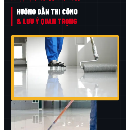
05 // QUY TRÌNH THI CÔNG
HƯỚNG DẪN THI CÔNG
& LƯU Ý QUAN TRỌNG