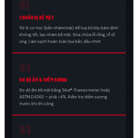
01
CHUẨN BỊ BỀ MẶT
Xử lý cơ học (bắn nhám/mài) để loại bỏ lớp bám dính
không tốt, tạo nhám bề mặt. Sửa chữa lỗ rỗng, rỗ tổ
ong. Làm sạch hoàn toàn bụi bẩn, dầu nhớt.
02
ĐO ĐỘ ẨM & ĐIỂM SƯƠNG
Đo độ ẩm bề mặt bằng Sika®-Tramex meter hoặc
ASTM D4263 — phải <4%. Kiểm tra điểm sương
trước khi thi công.
03