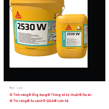
MỤC LỤC
① Tính năng
② Ứng dụng
③ Thông số kỹ thuật
④ Dự án
⑤ Thi công
⑥ So sánh
⑦ Q&A
⑧ Liên hệ