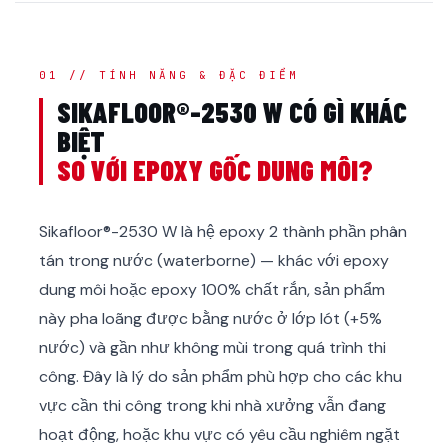
01 // TÍNH NĂNG & ĐẶC ĐIỂM
SIKAFLOOR®-2530 W CÓ GÌ KHÁC
BIỆT
SO VỚI EPOXY GỐC DUNG MÔI?
Sikafloor®-2530 W là hệ epoxy 2 thành phần phân
tán trong nước (waterborne) — khác với epoxy
dung môi hoặc epoxy 100% chất rắn, sản phẩm
này pha loãng được bằng nước ở lớp lót (+5%
nước) và gần như không mùi trong quá trình thi
công. Đây là lý do sản phẩm phù hợp cho các khu
vực cần thi công trong khi nhà xưởng vẫn đang
hoạt động, hoặc khu vực có yêu cầu nghiêm ngặt