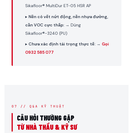
Sikafloor® MultiDur ET-05 HSR AP
▸
Nền có vết nứt động, nền nhựa đường,
cần VOC cực thấp:
→ Dùng
Sikafloor®-3240 (PU)
▸
Chưa xác định tải trọng thực tế:
→
Gọi
0932 585 077
07 // Q&A KỸ THUẬT
CÂU HỎI THƯỜNG GẶP
TỪ NHÀ THẦU & KỸ SƯ