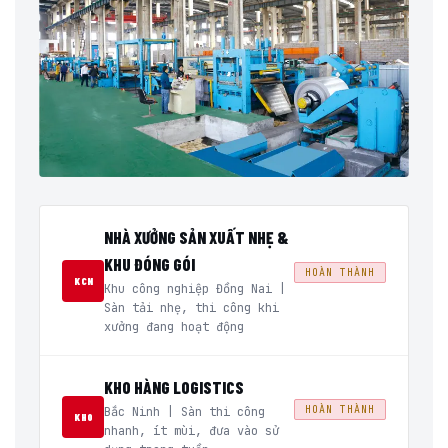
NHÀ XƯỞNG SẢN XUẤT NHẸ &
KHU ĐÓNG GÓI
HOÀN THÀNH
KCN
Khu công nghiệp Đồng Nai |
Sàn tải nhẹ, thi công khi
xưởng đang hoạt động
KHO HÀNG LOGISTICS
HOÀN THÀNH
Bắc Ninh | Sàn thi công
KHO
nhanh, ít mùi, đưa vào sử