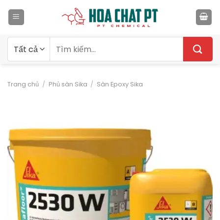
Bỏ
qua
nội
dung
Tìm
kiếm:
Trang chủ
/
Phủ sàn Sika
/
Sàn Epoxy Sika