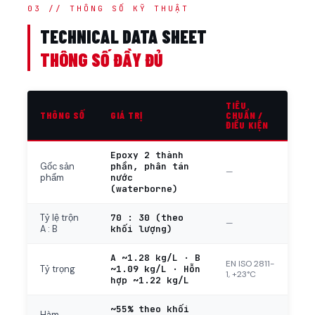
03 // THÔNG SỐ KỸ THUẬT
TECHNICAL DATA SHEET
THÔNG SỐ ĐẦY ĐỦ
TIÊU
THÔNG SỐ
GIÁ TRỊ
CHUẨN /
ĐIỀU KIỆN
Epoxy 2 thành
phần, phân tán
Gốc sản
—
nước
phẩm
(waterborne)
70 : 30 (theo
Tỷ lệ trộn
—
khối lượng)
A : B
A ~1.28 kg/L · B
EN ISO 2811-
~1.09 kg/L · Hỗn
Tỷ trọng
1, +23°C
hợp ~1.22 kg/L
~55% theo khối