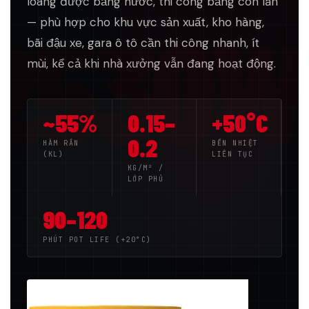
loãng được bằng nước, thi công bằng con lăn
2530W
— phù hợp cho khu vực sản xuất, kho hàng,
bãi đậu xe, gara ô tô cần thi công nhanh, ít
mùi, kể cả khi nhà xưởng vẫn đang hoạt động.
~55%
0.15–
+50°C
0.2
HÀM RẮN
BỀN NHIỆT
(KL)
LIÊN TỤC
KG/M² /
LỚP PHỦ
90–120
PHÚT POT LIFE (+20°C)