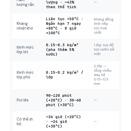
Hàm
lượng · ~43%
—
lượng rắn
theo thể tích
Liên tục +50°C ·
Không đồng
Ngắn hạn 7 ngày
Kháng
thời tiếp
+80°C · 8 giờ
xúc hoá
nhiệt khô
chất
+100°C
0.15–0.3 kg/m²
1 lớp, tuỳ độ
Định mức
(pha thêm 5%
hút nước bề
lớp lót
mặt
nước)
2 lớp —
tổng chiều
0.15–0.2 kg/m² /
Định mức
dày hệ
lớp
lớp phủ
0.15–0.3
mm
90–120 phút
(+20°C) · 30–60
—
Pot life
phút (+30°C)
~36 giờ (+20°C)
Có thể đi
· ~24 giờ
—
bộ
(+30°C)