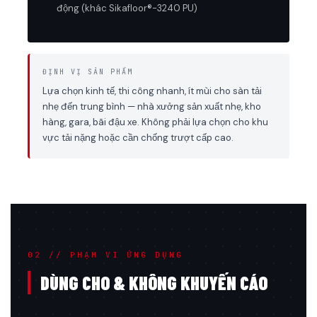
động (khác Sikafloor®-3240 PU)
ĐỊNH VỊ SẢN PHẨM
Lựa chọn kinh tế, thi công nhanh, ít mùi cho sàn tải
nhẹ đến trung bình — nhà xưởng sản xuất nhẹ, kho
hàng, gara, bãi đậu xe. Không phải lựa chọn cho khu
vực tải nặng hoặc cần chống trượt cấp cao.
02 // PHẠM VI ỨNG DỤNG
DÙNG CHO & KHÔNG KHUYẾN CÁO