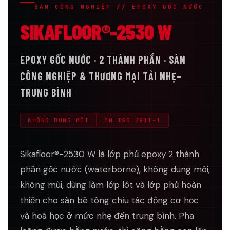
SÀN CÔNG NGHIỆP // EPOXY GỐC NƯỚC
SIKAFLOOR®-2530 W
EPOXY GỐC NƯỚC · 2 THÀNH PHẦN · SÀN
CÔNG NGHIỆP & THƯƠNG MẠI TẢI NHẸ–
TRUNG BÌNH
KHÔNG DUNG MÔI
EN ISO 2811-1
Sikafloor®-2530 W là lớp phủ epoxy 2 thành
phần gốc nước (waterborne), không dung môi,
không mùi, dùng làm lớp lót và lớp phủ hoàn
thiện cho sàn bê tông chịu tác động cơ học
và hoá học ở mức nhẹ đến trung bình. Pha