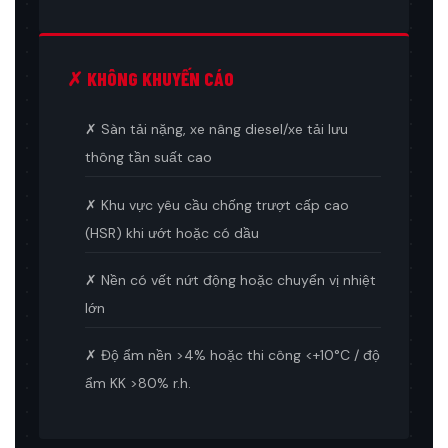
✗ KHÔNG KHUYẾN CÁO
✗ Sàn tải nặng, xe nâng diesel/xe tải lưu
thông tần suất cao
✗ Khu vực yêu cầu chống trượt cấp cao
(HSR) khi ướt hoặc có dầu
✗ Nền có vết nứt động hoặc chuyển vị nhiệt
lớn
✗ Độ ẩm nền >4% hoặc thi công <+10°C / độ
ẩm KK >80% r.h.