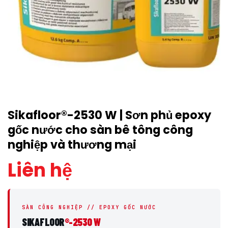
Sikafloor®-2530 W | Sơn phủ epoxy
gốc nước cho sàn bê tông công
nghiệp và thương mại
Liên hệ
SÀN CÔNG NGHIỆP // EPOXY GỐC NƯỚC
SIKAFLOOR
®-2530 W