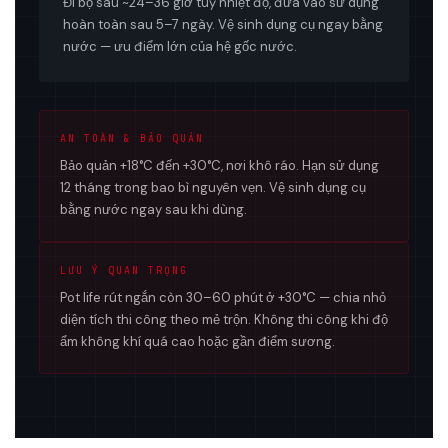
Đi bộ sau ~24–36 giờ tuỳ nhiệt độ, đưa vào sử dụng
hoàn toàn sau 5–7 ngày. Vệ sinh dụng cụ ngay bằng
nước — ưu điểm lớn của hệ gốc nước.
AN TOÀN & BẢO QUẢN
Bảo quản +18°C đến +30°C, nơi khô ráo. Hạn sử dụng
12 tháng trong bao bì nguyên vẹn. Vệ sinh dụng cụ
bằng nước ngay sau khi dùng.
LƯU Ý QUAN TRỌNG
Pot life rút ngắn còn 30–60 phút ở +30°C — chia nhỏ
diện tích thi công theo mẻ trộn. Không thi công khi độ
ẩm không khí quá cao hoặc gần điểm sương.