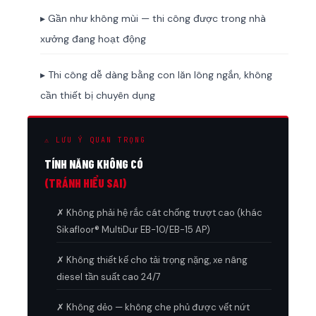
▸ Gần như không mùi — thi công được trong nhà
xưởng đang hoạt động
▸ Thi công dễ dàng bằng con lăn lông ngắn, không
cần thiết bị chuyên dụng
⚠ LƯU Ý QUAN TRỌNG
TÍNH NĂNG KHÔNG CÓ
(TRÁNH HIỂU SAI)
✗ Không phải hệ rắc cát chống trượt cao (khác
Sikafloor® MultiDur EB-10/EB-15 AP)
✗ Không thiết kế cho tải trọng nặng, xe nâng
diesel tần suất cao 24/7
✗ Không dẻo — không che phủ được vết nứt