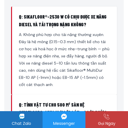
Q: SIKAFLOOR®-2530 W CÓ CHỊU ĐƯỢC XE NÂNG
DIESEL VÀ TẢI TRỌNG NẶNG KHÔNG?
A: Không phù hợp cho tải nặng thường xuyên.
Đây là hệ mỏng (0.15–0.3 mm) thiết kế cho tải
cơ học và hoá học ở mức nhẹ–trung bình — phù
hợp xe nâng điện nhẹ, xe đẩy hàng, người đi bộ.
Với xe nâng diesel 5–10 tấn lưu thông tần suất
cao, nên dùng hệ rắc cát Sikafloor® MultiDur
EB-10 AP (~1mm) hoặc EB-15 AP (~1.5mm) có
cốt cát thạch anh.
Q: TÍNH VẬT TƯ CHO 500 M² SÀN HỆ
SIKAFLOOR®-2530 W (1 LỚP LÓT + 2 LỚP PHỦ)?
A: Lớp lót: 500 m² × 0.2 kg/m² (trung bình) =
Chat Zalo
Messenger
Gọi Ngay