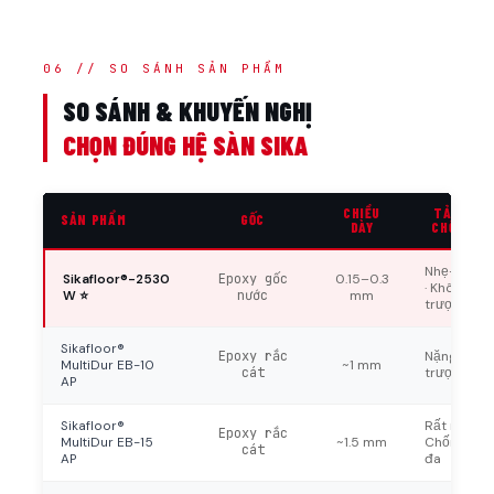
06 // SO SÁNH SẢN PHẨM
SO SÁNH & KHUYẾN NGHỊ
CHỌN ĐÚNG HỆ SÀN SIKA
CHIỀU
TẢI TRỌ
SẢN PHẨM
GỐC
DÀY
CHỐNG T
Nhẹ–trung
Sikafloor®-2530
Epoxy gốc
0.15–0.3
· Không ch
W ⭐
nước
mm
trượt cao
Sikafloor®
Epoxy rắc
Nặng · Chố
MultiDur EB-10
~1 mm
cát
trượt cao
AP
Sikafloor®
Rất nặng ·
Epoxy rắc
MultiDur EB-15
~1.5 mm
Chống trượ
cát
AP
đa