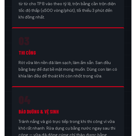
từ từ cho TP B vào theo tỷ lệ, trộn bằng cần trộn điện
tốc độ thấp (≤500 vòng/phút), tối thiểu 3 phút đến
khi đồng nhất.
03
THI CÔNG
Rót vữa lên nền đã làm sạch, làm ẩm sẵn. San đều
bằng bay để đạt bề mặt mong muốn. Dùng con lăn có
khía lăn đều để thoát khí còn nhốt trong vữa.
04
BẢO DƯỠNG & VỆ SINH
Tránh nắng và gió trực tiếp trong khi thi công vì vữa
khô rất nhanh. Rửa dụng cụ bằng nước ngay sau thi
công — vữa đã đông cứng chỉ tháo được bằng