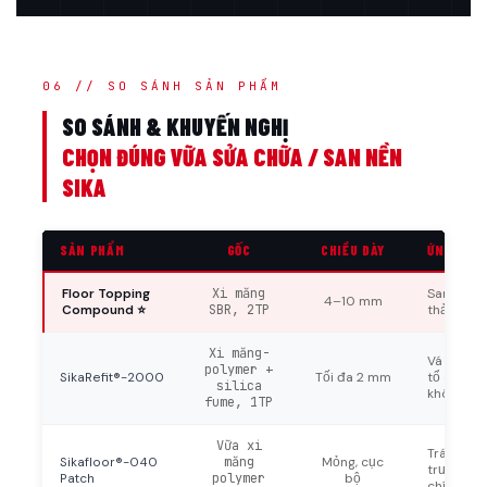
06 // SO SÁNH SẢN PHẨM
SO SÁNH & KHUYẾN NGHỊ
CHỌN ĐÚNG VỮA SỬA CHỮA / SAN NỀN
SIKA
SẢN PHẨM
GỐC
CHIỀU DÀY
ỨNG DỤN
Floor Topping
Xi măng
San bằng 
4–10 mm
Compound ⭐
SBR, 2TP
thảm/vin
Xi măng-
Vá thẩm m
polymer +
SikaRefit®-2000
Tối đa 2 mm
tổ ong, c
silica
không phả
fume, 1TP
Vữa xi
Trám vá đ
Sikafloor®-040
măng
Mỏng, cục
trước khi
Patch
polymer
bộ
chính