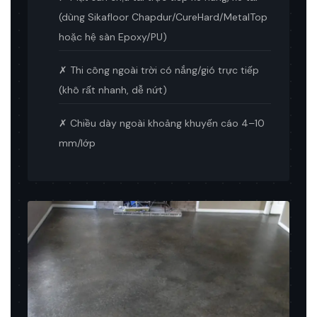
(dùng Sikafloor Chapdur/CureHard/MetalTop
hoặc hệ sàn Epoxy/PU)
✗ Thi công ngoài trời có nắng/gió trực tiếp
(khô rất nhanh, dễ nứt)
✗ Chiều dày ngoài khoảng khuyến cáo 4–10
mm/lớp