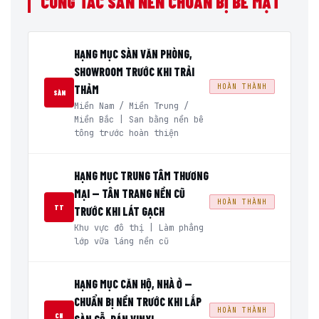
CÔNG TÁC SAN NỀN CHUẨN BỊ BỀ MẶT
HẠNG MỤC SÀN VĂN PHÒNG,
SHOWROOM TRƯỚC KHI TRẢI
HOÀN THÀNH
THẢM
SÀN
Miền Nam / Miền Trung /
Miền Bắc | San bằng nền bê
tông trước hoàn thiện
HẠNG MỤC TRUNG TÂM THƯƠNG
MẠI — TÂN TRANG NỀN CŨ
HOÀN THÀNH
TT
TRƯỚC KHI LÁT GẠCH
Khu vực đô thị | Làm phẳng
lớp vữa láng nền cũ
HẠNG MỤC CĂN HỘ, NHÀ Ở —
CHUẨN BỊ NỀN TRƯỚC KHI LẮP
HOÀN THÀNH
CH