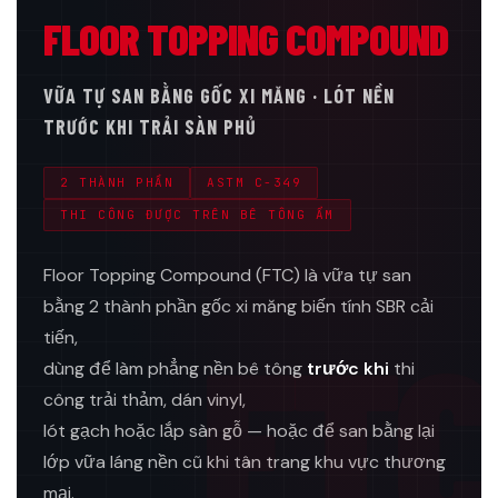
FLOOR TOPPING COMPOUND
VỮA TỰ SAN BẰNG GỐC XI MĂNG · LÓT NỀN
TRƯỚC KHI TRẢI SÀN PHỦ
2 THÀNH PHẦN
ASTM C-349
THI CÔNG ĐƯỢC TRÊN BÊ TÔNG ẨM
Floor Topping Compound (FTC) là vữa tự san
bằng 2 thành phần gốc xi măng biến tính SBR cải
FTC
tiến,
dùng để làm phẳng nền bê tông
trước khi
thi
công trải thảm, dán vinyl,
lót gạch hoặc lắp sàn gỗ — hoặc để san bằng lại
lớp vữa láng nền cũ khi tân trang khu vực thương
mại.