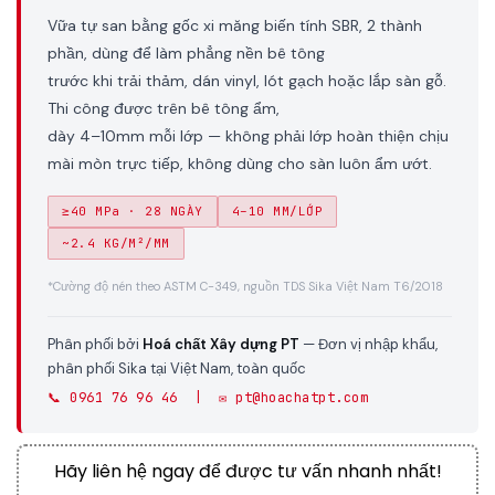
Vữa tự san bằng gốc xi măng biến tính SBR, 2 thành
phần, dùng để làm phẳng nền bê tông
trước khi trải thảm, dán vinyl, lót gạch hoặc lắp sàn gỗ.
Thi công được trên bê tông ẩm,
dày 4–10mm mỗi lớp — không phải lớp hoàn thiện chịu
mài mòn trực tiếp, không dùng cho sàn luôn ẩm ướt.
≥40 MPa · 28 NGÀY
4–10 MM/LỚP
~2.4 KG/M²/MM
*Cường độ nén theo ASTM C-349, nguồn TDS Sika Việt Nam T6/2018
Phân phối bởi
Hoá chất Xây dựng PT
— Đơn vị nhập khẩu,
phân phối Sika tại Việt Nam, toàn quốc
📞 0961 76 96 46 | ✉️ pt@hoachatpt.com
Hãy liên hệ ngay để được tư vấn nhanh nhất!