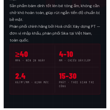
Sản phẩm bám dính tốt lên bê tông ẩm, không cần
chờ khô hoàn toàn, giúp rút ngắn tiến độ chuẩn bị
bề mặt.
Phân phối chính hãng bởi Hoá chất Xây dựng PT —
đơn vị nhập khẩu, phân phối Sika tại Việt Nam,
toàn quốc.
≥40
4–10
MPA · NÉN 28 NGÀY
MM · CHIỀU DÀY/LỚP
2.4
15–30
KG/M²/MM · ĐỊNH MỨC
PHÚT · THỜI GIAN THI
CÔNG