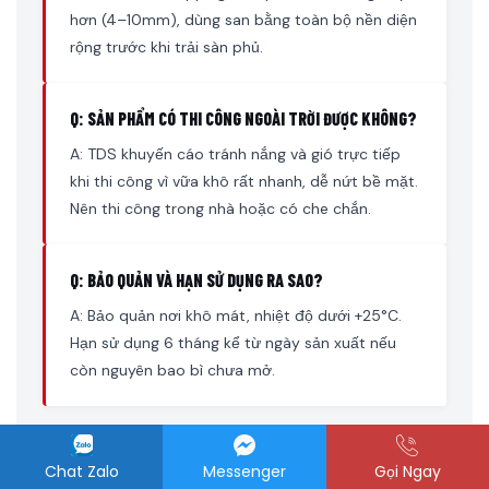
hơn (4–10mm), dùng san bằng toàn bộ nền diện
rộng trước khi trải sàn phủ.
Q: SẢN PHẨM CÓ THI CÔNG NGOÀI TRỜI ĐƯỢC KHÔNG?
A: TDS khuyến cáo tránh nắng và gió trực tiếp
khi thi công vì vữa khô rất nhanh, dễ nứt bề mặt.
Nên thi công trong nhà hoặc có che chắn.
Q: BẢO QUẢN VÀ HẠN SỬ DỤNG RA SAO?
A: Bảo quản nơi khô mát, nhiệt độ dưới +25°C.
Hạn sử dụng 6 tháng kể từ ngày sản xuất nếu
còn nguyên bao bì chưa mở.
Chat Zalo
Messenger
Gọi Ngay