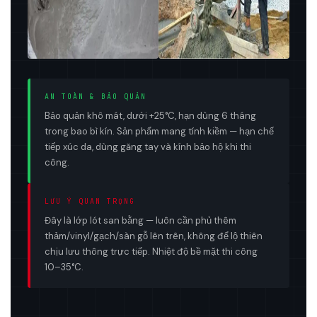
AN TOÀN & BẢO QUẢN
Bảo quản khô mát, dưới +25°C, hạn dùng 6 tháng
trong bao bì kín. Sản phẩm mang tính kiềm — hạn chế
tiếp xúc da, dùng găng tay và kính bảo hộ khi thi
công.
LƯU Ý QUAN TRỌNG
Đây là lớp lót san bằng — luôn cần phủ thêm
thảm/vinyl/gạch/sàn gỗ lên trên, không để lộ thiên
chịu lưu thông trực tiếp. Nhiệt độ bề mặt thi công
10–35°C.