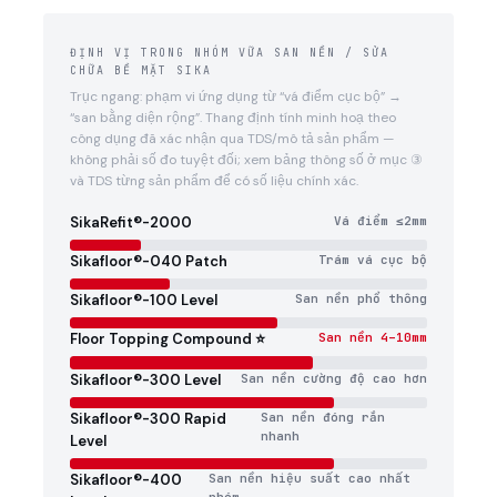
ĐỊNH VỊ TRONG NHÓM VỮA SAN NỀN / SỬA
CHỮA BỀ MẶT SIKA
Trục ngang: phạm vi ứng dụng từ “vá điểm cục bộ” →
“san bằng diện rộng”. Thang định tính minh hoạ theo
công dụng đã xác nhận qua TDS/mô tả sản phẩm —
không phải số đo tuyệt đối; xem bảng thông số ở mục ③
và TDS từng sản phẩm để có số liệu chính xác.
SikaRefit®-2000
Vá điểm ≤2mm
Sikafloor®-040 Patch
Trám vá cục bộ
Sikafloor®-100 Level
San nền phổ thông
Floor Topping Compound ⭐
San nền 4–10mm
Sikafloor®-300 Level
San nền cường độ cao hơn
Sikafloor®-300 Rapid
San nền đóng rắn
nhanh
Level
Sikafloor®-400
San nền hiệu suất cao nhất