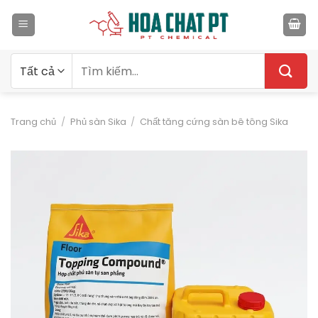
Bỏ
qua
nội
dung
Tìm
kiếm:
Trang chủ
/
Phủ sàn Sika
/
Chất tăng cứng sàn bê tông Sika