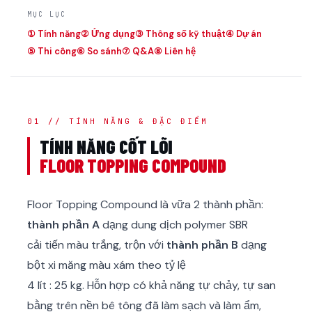
MỤC LỤC
① Tính năng
② Ứng dụng
③ Thông số kỹ thuật
④ Dự án
⑤ Thi công
⑥ So sánh
⑦ Q&A
⑧ Liên hệ
01 // TÍNH NĂNG & ĐẶC ĐIỂM
TÍNH NĂNG CỐT LÕI
FLOOR TOPPING COMPOUND
Floor Topping Compound là vữa 2 thành phần:
thành phần A
dạng dung dịch polymer SBR
cải tiến màu trắng, trộn với
thành phần B
dạng
bột xi măng màu xám theo tỷ lệ
4 lít : 25 kg. Hỗn hợp có khả năng tự chảy, tự san
bằng trên nền bê tông đã làm sạch và làm ẩm,