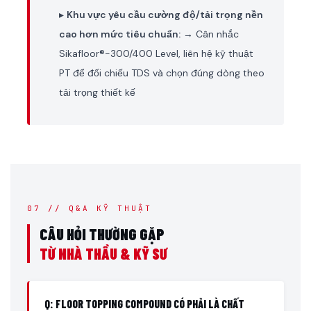
▸
Khu vực yêu cầu cường độ/tải trọng nền
cao hơn mức tiêu chuẩn:
→ Cân nhắc
Sikafloor®-300/400 Level, liên hệ kỹ thuật
PT để đối chiếu TDS và chọn đúng dòng theo
tải trọng thiết kế
07 // Q&A KỸ THUẬT
CÂU HỎI THƯỜNG GẶP
TỪ NHÀ THẦU & KỸ SƯ
Q: FLOOR TOPPING COMPOUND CÓ PHẢI LÀ CHẤT