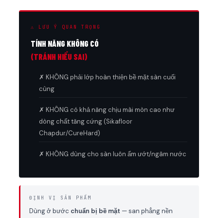
⚠ LƯU Ý QUAN TRỌNG
TÍNH NĂNG KHÔNG CÓ
(TRÁNH HIỂU SAI)
✗ KHÔNG phải lớp hoàn thiện bề mặt sàn cuối
cùng
✗ KHÔNG có khả năng chịu mài mòn cao như
dòng chất tăng cứng (Sikafloor
Chapdur/CureHard)
✗ KHÔNG dùng cho sàn luôn ẩm ướt/ngâm nước
ĐỊNH VỊ SẢN PHẨM
Dùng ở bước
chuẩn bị bề mặt
— san phẳng nền