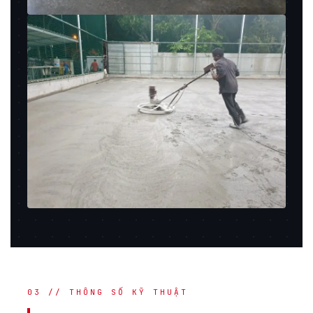
03 // THÔNG SỐ KỸ THUẬT