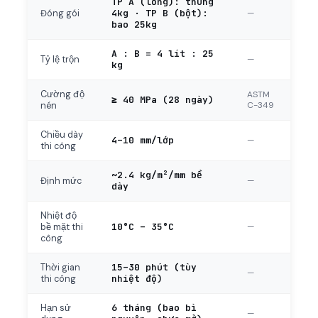
TP A (lỏng): thùng
4kg · TP B (bột):
—
Đóng gói
bao 25kg
A : B = 4 lít : 25
—
Tỷ lệ trộn
kg
Cường độ
ASTM
≥ 40 MPa (28 ngày)
C-349
nén
Chiều dày
4–10 mm/lớp
—
thi công
~2.4 kg/m²/mm bề
—
Định mức
dày
Nhiệt độ
10°C – 35°C
—
bề mặt thi
công
15–30 phút (tùy
Thời gian
—
nhiệt độ)
thi công
6 tháng (bao bì
Hạn sử
—