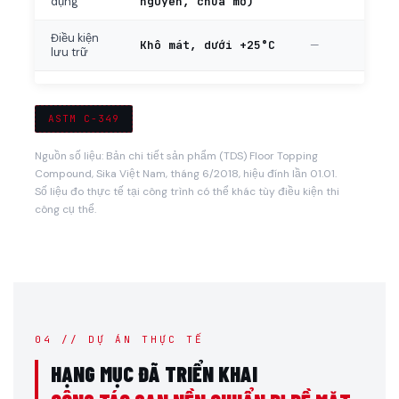
nguyên, chưa mở)
dụng
Điều kiện
Khô mát, dưới +25°C
—
lưu trữ
ASTM C-349
Nguồn số liệu: Bản chi tiết sản phẩm (TDS) Floor Topping
Compound, Sika Việt Nam, tháng 6/2018, hiệu đính lần 01.01.
Số liệu đo thực tế tại công trình có thể khác tùy điều kiện thi
công cụ thể.
04 // DỰ ÁN THỰC TẾ
HẠNG MỤC ĐÃ TRIỂN KHAI