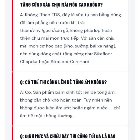
TĂNG CỨNG SÀN CHỊU MÀI MÒN CAO KHÔNG?
A: Không. Theo TDS, đây là vữa tự san bằng dùng
để làm phẳng nền trước khi trải
thảm/vinyl/gạch/sàn gỗ, không phải lớp hoàn
thiện chịu mài mòn trực tiếp. Với sàn cần chịu
mài mòn cơ học cao (kho, xưởng, bãi xe nâng),
nên dùng dòng chất tăng cứng như Sikafloor
Chapdur hoặc Sikafloor CureHard.
Q: CÓ THỂ THI CÔNG LÊN BÊ TÔNG ẨM KHÔNG?
A: Có. Sản phẩm bám dính tốt lên bê tông ẩm,
không cần chờ khô hoàn toàn. Tuy nhiên nền
không được luôn ẩm ướt hoặc ngâm nước — chỉ
ẩm bề mặt thông thường.
Q: ĐỊNH MỨC VÀ CHIỀU DÀY THI CÔNG TỐI ĐA LÀ BAO