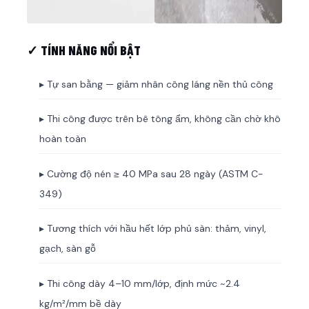
✓ TÍNH NĂNG NỔI BẬT
▸ Tự san bằng — giảm nhân công láng nền thủ công
▸ Thi công được trên bê tông ẩm, không cần chờ khô
hoàn toàn
▸ Cường độ nén ≥ 40 MPa sau 28 ngày (ASTM C-
349)
▸ Tương thích với hầu hết lớp phủ sàn: thảm, vinyl,
gạch, sàn gỗ
▸ Thi công dày 4–10 mm/lớp, định mức ~2.4
kg/m²/mm bề dày