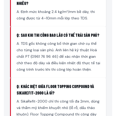
NHIÊU?
A: Định mức khoảng 2.4 kg/m²/mm bề dày, thi
công được từ 4–10mm mỗi lớp theo TDS.
Q: SAU KHI THI CÔNG BAO LÂU CÓ THỂ TRẢI SÀN PHỦ?
A: TDS gốc không công bố thời gian chờ cụ thể
cho từng loại sàn phủ. Anh liên hệ kỹ thuật Hoá
chất PT (0961 76 96 46) để xác nhận thời gian
chờ theo độ dày và điều kiện nhiệt độ thực tế tại
công trình trước khi thi công lớp hoàn thiện.
Q: KHÁC BIỆT GIỮA FLOOR TOPPING COMPOUND VÀ
SIKAREFIT-2000 LÀ GÌ?
A: SikaRefit-2000 chỉ thi công tối đa 2mm, dùng
vá thẩm mỹ khiếm khuyết nhỏ (lỗ rỗ, dấu tháo
khuôn). Floor Topping Compound thi công dày