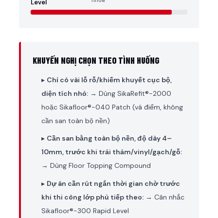
nhóm
Level
KHUYẾN NGHỊ CHỌN THEO TÌNH HUỐNG
▸
Chỉ có vài lỗ rỗ/khiếm khuyết cục bộ,
diện tích nhỏ:
→ Dùng SikaRefit®-2000
hoặc Sikafloor®-040 Patch (vá điểm, không
cần san toàn bộ nền)
▸
Cần san bằng toàn bộ nền, độ dày 4–
10mm, trước khi trải thảm/vinyl/gạch/gỗ:
→ Dùng Floor Topping Compound
▸
Dự án cần rút ngắn thời gian chờ trước
khi thi công lớp phủ tiếp theo:
→ Cân nhắc
Sikafloor®-300 Rapid Level