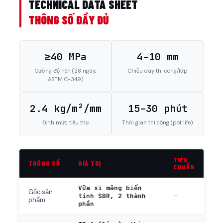
TECHNICAL DATA SHEET
THÔNG SỐ ĐẦY ĐỦ
≥40 MPa
4–10 mm
Cường độ nén (28 ngày,
Chiều dày thi công/lớp
ASTM C-349)
2.4 kg/m²/mm
15–30 phút
Định mức tiêu thụ
Thời gian thi công (pot life)
TIÊU
THÔNG SỐ
GIÁ TRỊ
CHUẨN
Vữa xi măng biến
Gốc sản
tính SBR, 2 thành
—
phẩm
phần