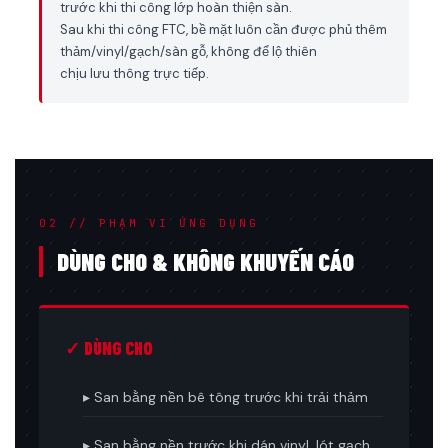
trước khi thi công lớp hoàn thiện sàn.
Sau khi thi công FTC, bề mặt luôn cần được phủ thêm
thảm/vinyl/gạch/sàn gỗ, không để lộ thiên
chịu lưu thông trực tiếp.
02 // PHẠM VI ỨNG DỤNG
DÙNG CHO & KHÔNG KHUYẾN CÁO
✓ DÙNG CHO
▸ San bằng nền bê tông trước khi trải thảm
▸ San bằng nền trước khi dán vinyl, lót gạch