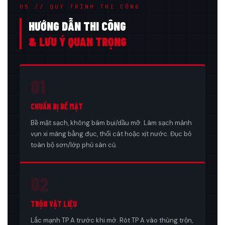
05 // QUY TRÌNH THI CÔNG
HƯỚNG DẪN THI CÔNG
& LƯU Ý QUAN TRỌNG
01
CHUẨN BỊ BỀ MẶT
Bề mặt sạch, không bám bụi/dầu mỡ. Làm sạch mảnh
vụn xi măng bằng đục, thổi cát hoặc xịt nước. Đục bỏ
toàn bộ sơn/lớp phủ sàn cũ.
02
TRỘN VẬT LIỆU
Lắc mạnh TP A trước khi mở. Rót TP A vào thùng trộn,