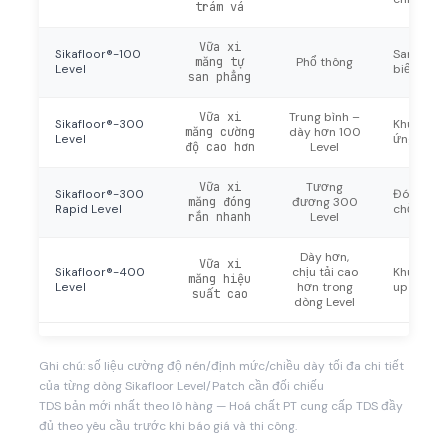
trám vá
Vữa xi
Sikafloor®-100
San nền 
măng tự
Phổ thông
Level
biến trướ
san phẳng
Vữa xi
Trung bình –
Sikafloor®-300
Khu vực 
măng cường
dày hơn 100
Level
ứng dụng
độ cao hơn
Level
Vữa xi
Tương
Sikafloor®-300
Đóng rắn 
măng đóng
đương 300
Rapid Level
chờ, phù 
rắn nhanh
Level
Dày hơn,
Vữa xi
Sikafloor®-400
chịu tải cao
Khu vực t
măng hiệu
Level
hơn trong
up vữa t
suất cao
dòng Level
Ghi chú: số liệu cường độ nén/định mức/chiều dày tối đa chi tiết
của từng dòng Sikafloor Level/Patch cần đối chiếu
TDS bản mới nhất theo lô hàng — Hoá chất PT cung cấp TDS đầy
đủ theo yêu cầu trước khi báo giá và thi công.