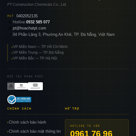
PT Construction Chemicals Co., Ltd.
0402052135
MST
📞
Hotline:
0932 585 077
✉️
pt@hoachatpt.com
04 Phần Lăng 3, Phường An Khê, TP. Đà Nẵng, Việt Nam
📍
VP Miền Nam — TP. Hồ Chí Minh
▸
VP Miền Trung — TP. Đà Nẵng
▸
VP Miền Bắc — TP. Hà Nội
▸
ĐỐI TÁC PHÂN PHỐI
CHÍNH SÁCH
HỖ TRỢ
Chính sách bảo hành
▸
HOTLINE TƯ VẤN
Chính sách bảo mật thông tin
0961 76 96
▸