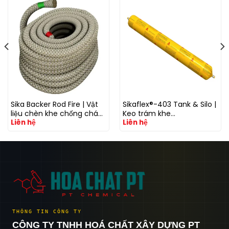
Sika Backer Rod Fire | Vật
Sikaflex®-403 Tank & Silo |
liệu chèn khe chống cháy
Keo trám khe
Liên hệ
Liên hệ
cho tường, sàn và kết cấu
polyurethane kháng hóa
ngăn cháy
chất cho bồn chứa và silo
công nghiệp
THÔNG TIN CÔNG TY
CÔNG TY TNHH HOÁ CHẤT XÂY DỰNG PT