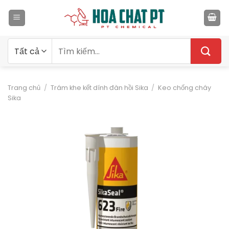
Bỏ
qua
nội
dung
Tìm
kiếm:
Trang chủ
/
Trám khe kết dính đàn hồi Sika
/
Keo chống cháy
Sika