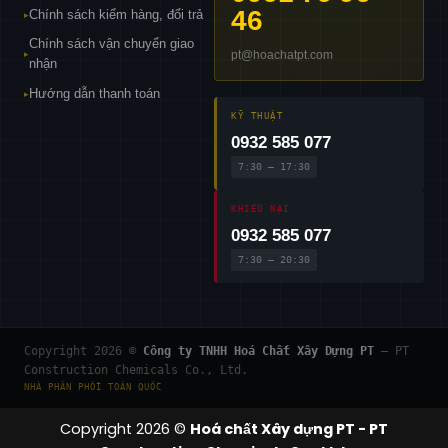
46
Chính sách kiểm hàng, đổi trả
▸
Chính sách vận chuyển giao
pt@hoachatpt.com
▸
nhận
Hướng dẫn thanh toán
▸
KỸ THUẬT
0932 585 077
7:30 – 17:30
KHIẾU NẠI
0932 585 077
7:30 – 20:30
Copyright 2026 ©
Công ty TNHH Hoá Chất Xây Dựng PT
— PT
Construction Chemicals Co., Ltd.
NHÀ PHÂN PHỐI TOÀN QUỐC
Copyright 2026 ©
Hoá chất Xây dựng PT - PT