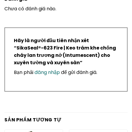
Chưa có đánh giá nào.
Hãy là người đầu tiên nhận xét
“SikaSeal®-623 Fire | Keo trám khe chống
cháy lan trương nở (Intumescent) cho
xuyên tường và xuyên sàn”
Bạn phải
đăng nhập
để gửi đánh giá.
SẢN PHẨM TƯƠNG TỰ