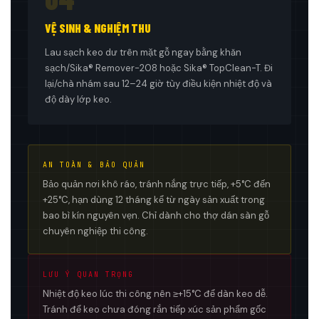
VỆ SINH & NGHIỆM THU
Lau sạch keo dư trên mặt gỗ ngay bằng khăn
sạch/Sika® Remover-208 hoặc Sika® TopClean-T. Đi
lại/chà nhám sau 12–24 giờ tùy điều kiện nhiệt độ và
độ dày lớp keo.
AN TOÀN & BẢO QUẢN
Bảo quản nơi khô ráo, tránh nắng trực tiếp, +5°C đến
+25°C, hạn dùng 12 tháng kể từ ngày sản xuất trong
bao bì kín nguyên vẹn. Chỉ dành cho thợ dán sàn gỗ
chuyên nghiệp thi công.
LƯU Ý QUAN TRỌNG
Nhiệt độ keo lúc thi công nên ≥+15°C để dàn keo dễ.
Tránh để keo chưa đóng rắn tiếp xúc sản phẩm gốc