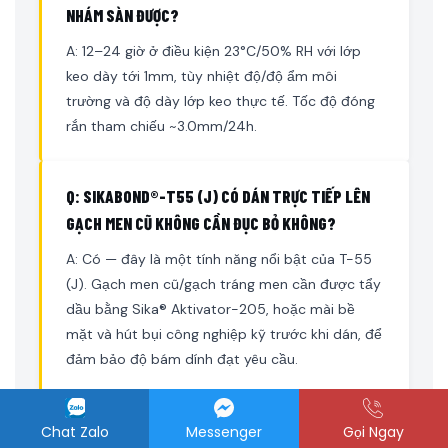
NHÁM SÀN ĐƯỢC?
A: 12–24 giờ ở điều kiện 23°C/50% RH với lớp
keo dày tới 1mm, tùy nhiệt độ/độ ẩm môi
trường và độ dày lớp keo thực tế. Tốc độ đóng
rắn tham chiếu ~3.0mm/24h.
Q: SIKABOND®-T55 (J) CÓ DÁN TRỰC TIẾP LÊN
GẠCH MEN CŨ KHÔNG CẦN ĐỤC BỎ KHÔNG?
A: Có — đây là một tính năng nổi bật của T-55
(J). Gạch men cũ/gạch tráng men cần được tẩy
dầu bằng Sika® Aktivator-205, hoặc mài bề
mặt và hút bụi công nghiệp kỹ trước khi dán, để
đảm bảo độ bám dính đạt yêu cầu.
Q: DÙNG ĐƯỢC CHO SÀN CÓ HỆ SƯỞI ẤM NGẦM
Chat Zalo
Messenger
Gọi Ngay