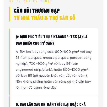
07 // Q&A KỸ THUẬT
CÂU HỎI THƯỜNG GẶP
TỪ NHÀ THẦU & THỢ SÀN GỖ
Q: ĐỊNH MỨC TIÊU THỤ SIKABOND®-T55 (J) LÀ
BAO NHIÊU CHO 1M² SÀN?
A: Tùy loại bay răng cưa: 600–800 g/m² với bay
B3 (lam parquet, mosaic parquet, parquet công
nghiệp), 700–900 g/m² với bay B6 (sàn
engineered strip/plank), hoặc 800–1000 g/m²
với bay B11 (gỗ nguyên khối, ván dài, ván dăm).
Nền không phẳng hoặc ván rộng có thể cần bay
lớn hơn để tránh rỗng đáy.
Q: BAO LÂU SAU KHI DÁN THÌ ĐI LẠI HOẶC CHÀ