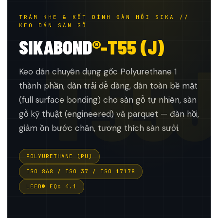
TRÁM KHE & KẾT DÍNH ĐÀN HỒI SIKA //
KEO DÁN SÀN GỖ
SIKABOND
®-T55 (J)
T55J
Keo dán chuyên dụng gốc Polyurethane 1
thành phần, dàn trải dễ dàng, dán toàn bề mặt
(full surface bonding) cho sàn gỗ tự nhiên, sàn
gỗ kỹ thuật (engineered) và parquet — đàn hồi,
giảm ồn bước chân, tương thích sàn sưởi.
POLYURETHANE (PU)
ISO 868 / ISO 37 / ISO 17178
LEED® EQc 4.1