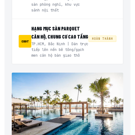
sàn phòng nghỉ, khu vực
sảnh nội thất
HẠNG MỤC SÀN PARQUET
CĂN HỘ, CHUNG CƯ CAO TẦNG
HOÀN THÀNH
CHDT
TP.HCM, Bắc Ninh | Dán trực
tiếp lên nền bê tông/gạch
men căn hộ bàn giao thô