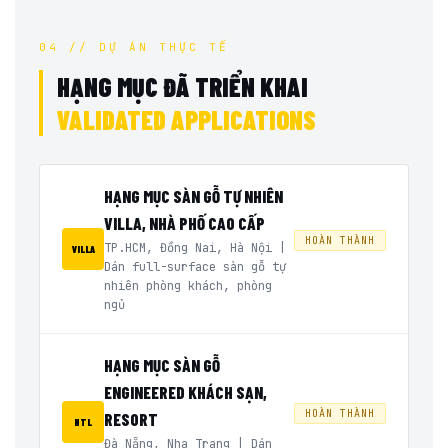
04 // DỰ ÁN THỰC TẾ
HẠNG MỤC ĐÃ TRIỂN KHAI
VALIDATED APPLICATIONS
HẠNG MỤC SÀN GỖ TỰ NHIÊN
VILLA, NHÀ PHỐ CAO CẤP
HOÀN THÀNH
TP.HCM, Đồng Nai, Hà Nội |
VILLA
Dán full-surface sàn gỗ tự
nhiên phòng khách, phòng
ngủ
HẠNG MỤC SÀN GỖ
ENGINEERED KHÁCH SẠN,
HOÀN THÀNH
RESORT
HTL
Đà Nẵng, Nha Trang | Dán