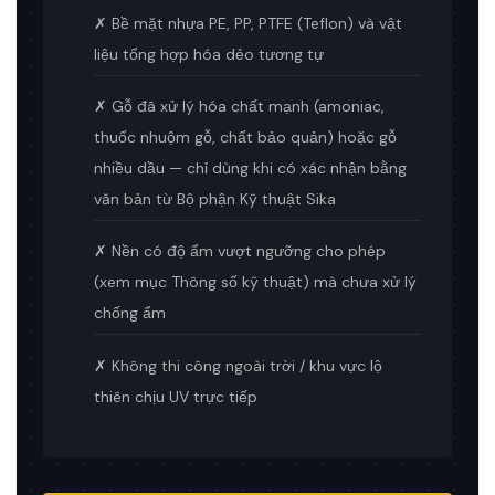
✗ Bề mặt nhựa PE, PP, PTFE (Teflon) và vật
liệu tổng hợp hóa dẻo tương tự
✗ Gỗ đã xử lý hóa chất mạnh (amoniac,
thuốc nhuộm gỗ, chất bảo quản) hoặc gỗ
nhiều dầu — chỉ dùng khi có xác nhận bằng
văn bản từ Bộ phận Kỹ thuật Sika
✗ Nền có độ ẩm vượt ngưỡng cho phép
(xem mục Thông số kỹ thuật) mà chưa xử lý
chống ẩm
✗ Không thi công ngoài trời / khu vực lộ
thiên chịu UV trực tiếp