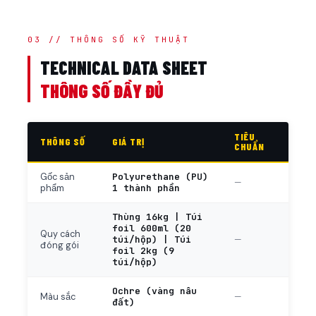
03 // THÔNG SỐ KỸ THUẬT
TECHNICAL DATA SHEET
THÔNG SỐ ĐẦY ĐỦ
TIÊU
THÔNG SỐ
GIÁ TRỊ
CHUẨN
Polyurethane (PU)
Gốc sản
—
1 thành phần
phẩm
Thùng 16kg | Túi
foil 600ml (20
Quy cách
túi/hộp) | Túi
—
đóng gói
foil 2kg (9
túi/hộp)
Ochre (vàng nâu
—
Màu sắc
đất)