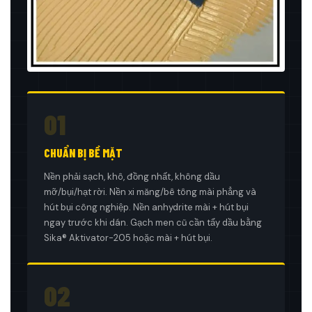
01
CHUẨN BỊ BỀ MẶT
Nền phải sạch, khô, đồng nhất, không dầu
mỡ/bụi/hạt rời. Nền xi măng/bê tông mài phẳng và
hút bụi công nghiệp. Nền anhydrite mài + hút bụi
ngay trước khi dán. Gạch men cũ cần tẩy dầu bằng
Sika® Aktivator-205 hoặc mài + hút bụi.
02