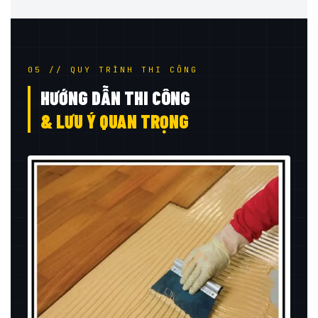
05 // QUY TRÌNH THI CÔNG
HƯỚNG DẪN THI CÔNG
& LƯU Ý QUAN TRỌNG