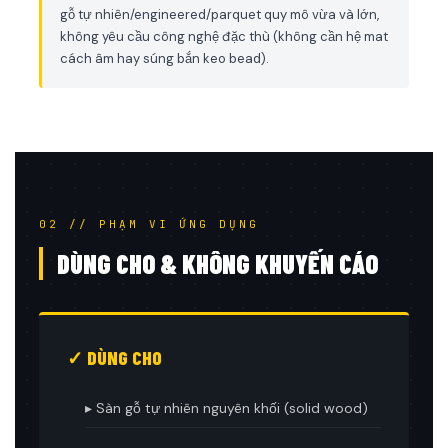
gỗ tự nhiên/engineered/parquet quy mô vừa và lớn,
không yêu cầu công nghệ đặc thù (không cần hệ mat
cách âm hay súng bắn keo bead).
02 // PHẠM VI ỨNG DỤNG
DÙNG CHO & KHÔNG KHUYẾN CÁO
✓ DÙNG CHO
▸ Sàn gỗ tự nhiên nguyên khối (solid wood)