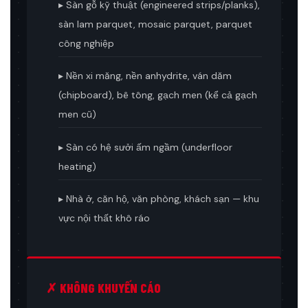
▸ Sàn gỗ kỹ thuật (engineered strips/planks),
sàn lam parquet, mosaic parquet, parquet
công nghiệp
▸ Nền xi măng, nền anhydrite, ván dăm
(chipboard), bê tông, gạch men (kể cả gạch
men cũ)
▸ Sàn có hệ sưởi ấm ngầm (underfloor
heating)
▸ Nhà ở, căn hộ, văn phòng, khách sạn — khu
vực nội thất khô ráo
✗ KHÔNG KHUYẾN CÁO