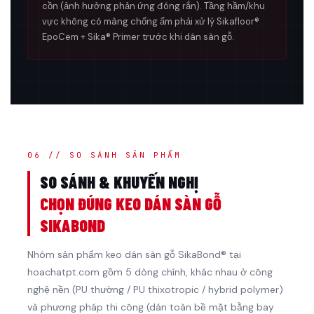
cồn (ảnh hưởng phản ứng đóng rắn). Tầng hầm/khu
vực không có màng chống ẩm phải xử lý Sikafloor®
EpoCem + Sika® Primer trước khi dán sàn gỗ.
06 // SO SÁNH SẢN PHẨM
SO SÁNH & KHUYẾN NGHỊ
CHỌN ĐÚNG KEO DÁN SÀN GỖ
SIKABOND
Nhóm sản phẩm keo dán sàn gỗ SikaBond® tại
hoachatpt.com gồm 5 dòng chính, khác nhau ở công
nghệ nền (PU thường / PU thixotropic / hybrid polymer)
và phương pháp thi công (dán toàn bề mặt bằng bay