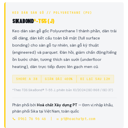
KEO DÁN SÀN GỖ // POLYURETHANE (PU)
SIKABOND
®-T55 (J)
Keo dán sàn gỗ gốc Polyurethane 1 thành phần, dàn trải
dễ dàng, dán kết cấu toàn bề mặt (full surface
bonding) cho sàn gỗ tự nhiên, sàn gỗ kỹ thuật
(engineered) và parquet. Đàn hồi, giảm chấn động/tiếng
ồn bước chân, tương thích sàn sưởi (underfloor
heating), dán trực tiếp được lên gạch men cũ.
SHORE A 38
GIÃN DÀI 400%
ĐI LẠI SAU 12H
*Theo TDS SikaBond® T-55 J, phiên bản 10/2024 (ISO 868 / ISO 37)
Phân phối bởi
Hoá chất Xây dựng PT
— Đơn vị nhập khẩu,
phân phối Sika tại Việt Nam, toàn quốc
📞 0961 76 96 46 | ✉️ pt@hoachatpt.com