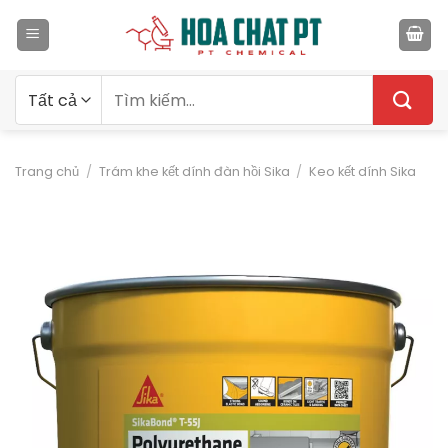
Bỏ
qua
nội
dung
Tìm
kiếm:
Trang chủ
/
Trám khe kết dính đàn hồi Sika
/
Keo kết dính Sika