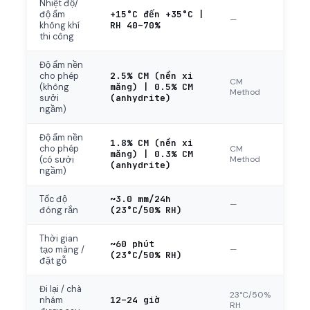
Nhiệt độ/
+15°C đến +35°C |
độ ẩm
—
RH 40–70%
không khí
thi công
Độ ẩm nền
2.5% CM (nền xi
cho phép
CM
măng) | 0.5% CM
(không
Method
(anhydrite)
sưởi
ngầm)
Độ ẩm nền
1.8% CM (nền xi
cho phép
CM
măng) | 0.3% CM
Method
(có sưởi
(anhydrite)
ngầm)
~3.0 mm/24h
Tốc độ
—
(23°C/50% RH)
đóng rắn
Thời gian
~60 phút
—
tạo màng /
(23°C/50% RH)
đặt gỗ
Đi lại / chà
23°C/50%
12–24 giờ
nhám
RH