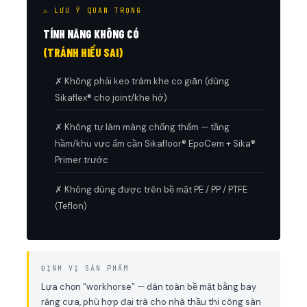
⚠ LƯU Ý QUAN TRỌNG
TÍNH NĂNG KHÔNG CÓ
(TRÁNH HIỂU SAI)
✗ Không phải keo trám khe co giãn (dùng
Sikaflex® cho joint/khe hở)
✗ Không tự làm màng chống thấm — tầng
hầm/khu vực ẩm cần Sikafloor® EpoCem + Sika®
Primer trước
✗ Không dùng được trên bề mặt PE / PP / PTFE
(Teflon)
ĐỊNH VỊ SẢN PHẨM
Lựa chọn “workhorse” — dán toàn bề mặt bằng bay
răng cưa, phù hợp đại trà cho nhà thầu thi công sàn