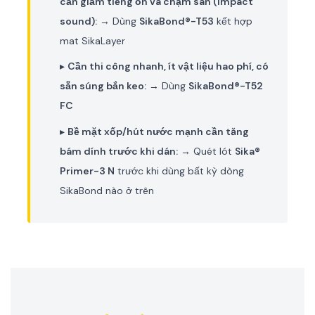
cần giảm tiếng ồn va chạm sàn (impact
sound):
→ Dùng
SikaBond®-T53
kết hợp
mat SikaLayer
▸
Cần thi công nhanh, ít vật liệu hao phí, có
sẵn súng bắn keo:
→ Dùng
SikaBond®-T52
FC
▸
Bề mặt xốp/hút nước mạnh cần tăng
bám dính trước khi dán:
→ Quét lót
Sika®
Primer-3 N
trước khi dùng bất kỳ dòng
SikaBond nào ở trên