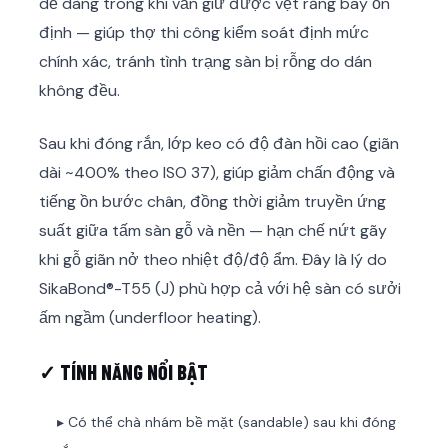
dễ dàng trong khi vẫn giữ được vệt răng bay ổn
định — giúp thợ thi công kiểm soát định mức
chính xác, tránh tình trạng sàn bị rỗng do dán
không đều.
Sau khi đóng rắn, lớp keo có độ đàn hồi cao (giãn
dài ~400% theo ISO 37), giúp giảm chấn động và
tiếng ồn bước chân, đồng thời giảm truyền ứng
suất giữa tấm sàn gỗ và nền — hạn chế nứt gãy
khi gỗ giãn nở theo nhiệt độ/độ ẩm. Đây là lý do
SikaBond®-T55 (J) phù hợp cả với hệ sàn có sưởi
ấm ngầm (underfloor heating).
✓ TÍNH NĂNG NỔI BẬT
▸ Có thể chà nhám bề mặt (sandable) sau khi đóng