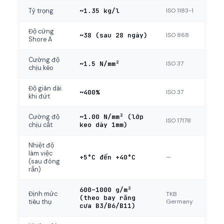
~1.35 kg/l
ISO 1183-1
Tỷ trọng
Độ cứng
~38 (sau 28 ngày)
ISO 868
Shore A
Cường độ
~1.5 N/mm²
ISO 37
chịu kéo
Độ giãn dài
~400%
ISO 37
khi đứt
~1.00 N/mm² (lớp
Cường độ
ISO 17178
keo dày 1mm)
chịu cắt
Nhiệt độ
làm việc
+5°C đến +40°C
—
(sau đóng
rắn)
600–1000 g/m²
Định mức
TKB
(theo bay răng
Germany
tiêu thụ
cưa B3/B6/B11)