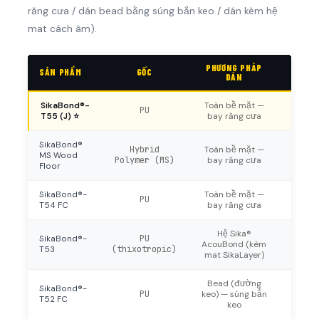
răng cưa / dán bead bằng súng bắn keo / dán kèm hệ
mat cách âm).
PHƯƠNG PHÁP
SẢN PHẨM
GỐC
DÁN
SikaBond®-
Toàn bề mặt —
Dàn ke
PU
T55 (J) ⭐
bay răng cưa
trà, ch
SikaBond®
Định m
Hybrid
Toàn bề mặt —
MS Wood
kg/m²)
Polymer (MS)
bay răng cưa
Floor
được c
SikaBond®-
Toàn bề mặt —
Đóng r
PU
T54 FC
bay răng cưa
ngắn t
Hệ Sika®
Giảm ồ
SikaBond®-
PU
AcouBond (kèm
cho că
T53
(thixotropic)
mat SikaLayer)
cách 
Bead (đường
Định 
SikaBond®-
PU
keo) — súng bắn
ml/m²)
T52 FC
keo
nhanh