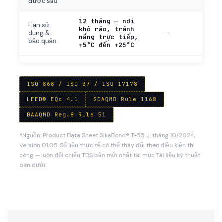
được sau
12 tháng — nơi
Hạn sử
khô ráo, tránh
—
dụng &
nắng trực tiếp,
bảo quản
+5°C đến +25°C
ISO 868 / ISO 37 / ISO 17178
LEED® EQc 4.1
SCAQMD Rule 1168
BAAQMD Reg.8 Rule 51
*Nguồn: Product Data Sheet SikaBond® T-55 J, tháng 10/2024,
Version 01.05. Số liệu thực tế có thể thay đổi theo điều kiện thi
công — luôn đối chiếu TDS bản mới nhất tại mục Tài liệu kỹ thuật
bên dưới.