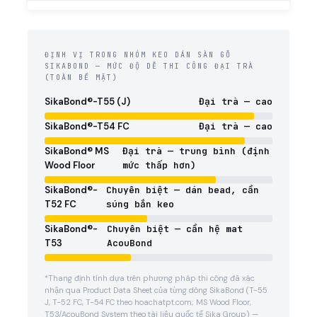
ĐỊNH VỊ TRONG NHÓM KEO DÁN SÀN GỖ
SIKABOND — MỨC ĐỘ DỄ THI CÔNG ĐẠI TRÀ
(TOÀN BỀ MẶT)
SikaBond®-T55 (J)
Đại trà — cao
SikaBond®-T54 FC
Đại trà — cao
SikaBond® MS
Đại trà — trung bình (định
Wood Floor
mức thấp hơn)
SikaBond®-
Chuyên biệt — dán bead, cần
T52 FC
súng bắn keo
SikaBond®-
Chuyên biệt — cần hệ mat
T53
AcouBond
*Thang định tính dựa trên phương pháp thi công đã xác
nhận qua Product Data Sheet của từng dòng SikaBond (T-55
J, T-52 FC, T-54 FC theo hoachatpt.com; MS Wood Floor,
T53/AcouBond System theo tài liệu quốc tế Sika Group) —