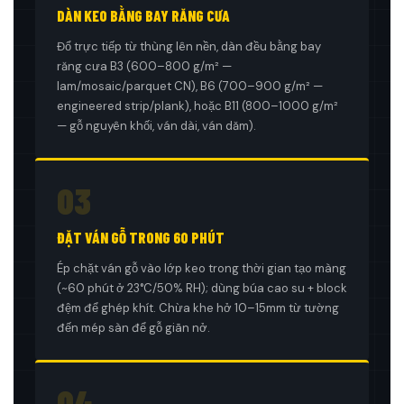
DÀN KEO BẰNG BAY RĂNG CƯA
Đổ trực tiếp từ thùng lên nền, dàn đều bằng bay
răng cưa B3 (600–800 g/m² —
lam/mosaic/parquet CN), B6 (700–900 g/m² —
engineered strip/plank), hoặc B11 (800–1000 g/m²
— gỗ nguyên khối, ván dài, ván dăm).
03
ĐẶT VÁN GỖ TRONG 60 PHÚT
Ép chặt ván gỗ vào lớp keo trong thời gian tạo màng
(~60 phút ở 23°C/50% RH); dùng búa cao su + block
đệm để ghép khít. Chừa khe hở 10–15mm từ tường
đến mép sàn để gỗ giãn nở.
04