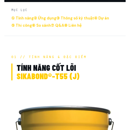
MỤC LỤC
① Tính năng
② Ứng dụng
③ Thông số kỹ thuật
④ Dự án
⑤ Thi công
⑥ So sánh
⑦ Q&A
⑧ Liên hệ
01 // TÍNH NĂNG & ĐẶC ĐIỂM
TÍNH NĂNG CỐT LÕI
SIKABOND®-T55 (J)