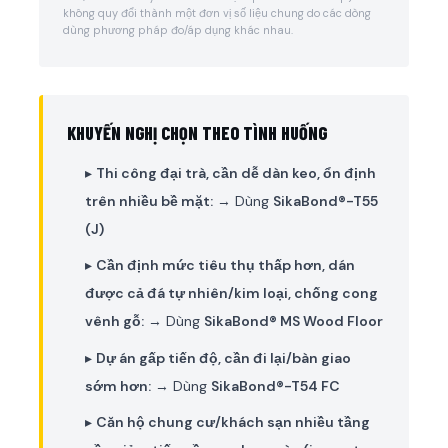
không quy đổi thành một đơn vị số liệu chung do các dòng
dùng phương pháp đo/áp dụng khác nhau.
KHUYẾN NGHỊ CHỌN THEO TÌNH HUỐNG
▸
Thi công đại trà, cần dễ dàn keo, ổn định
trên nhiều bề mặt:
→ Dùng
SikaBond®-T55
(J)
▸
Cần định mức tiêu thụ thấp hơn, dán
được cả đá tự nhiên/kim loại, chống cong
vênh gỗ:
→ Dùng
SikaBond® MS Wood Floor
▸
Dự án gấp tiến độ, cần đi lại/bàn giao
sớm hơn:
→ Dùng
SikaBond®-T54 FC
▸
Căn hộ chung cư/khách sạn nhiều tầng