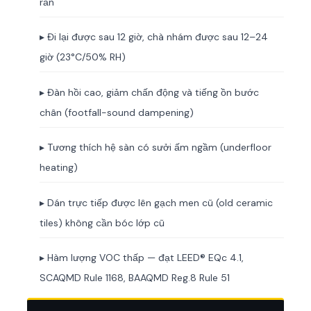
rắn
▸ Đi lại được sau 12 giờ, chà nhám được sau 12–24
giờ (23°C/50% RH)
▸ Đàn hồi cao, giảm chấn động và tiếng ồn bước
chân (footfall-sound dampening)
▸ Tương thích hệ sàn có sưởi ấm ngầm (underfloor
heating)
▸ Dán trực tiếp được lên gạch men cũ (old ceramic
tiles) không cần bóc lớp cũ
▸ Hàm lượng VOC thấp — đạt LEED® EQc 4.1,
SCAQMD Rule 1168, BAAQMD Reg.8 Rule 51