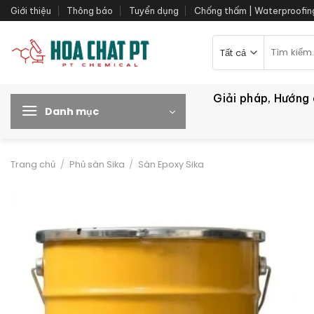
Bỏ
Giới thiệu
Thông báo
Tuyển dụng
Chống thấm | Waterproofin
qua
nội
Tìm
kiếm:
dung
Giải pháp, Hướng
Danh mục
Trang chủ
/
Phủ sàn Sika
/
Sàn Epoxy Sika