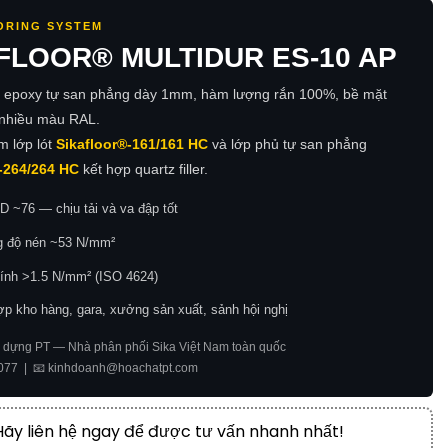
ORING SYSTEM
FLOOR® MULTIDUR ES-10 AP
 epoxy tự san phẳng dày 1mm, hàm lượng rắn 100%, bề mặt
 nhiều màu RAL.
m lớp lót
Sikafloor®-161/161 HC
và lớp phủ tự san phẳng
-264/264 HC
kết hợp quartz filler.
D ~76 — chịu tải và va đập tốt
 độ nén ~53 N/mm²
ính >1.5 N/mm² (ISO 4624)
p kho hàng, gara, xưởng sản xuất, sảnh hội nghị
 dựng PT — Nhà phân phối Sika Việt Nam toàn quốc
 077 | 📧 kinhdoanh@hoachatpt.com
Hãy liên hệ ngay để được tư vấn nhanh nhất!