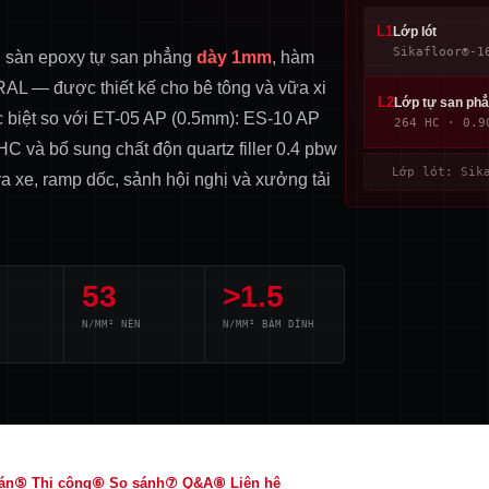
L1
Lớp lót
Sikafloor®-1
ủ sàn epoxy tự san phẳng
dày 1mm
, hàm
AL — được thiết kế cho bê tông và vữa xi
L2
Lớp tự san ph
c biệt so với ET-05 AP (0.5mm): ES-10 AP
264 HC · 0.9
HC và bổ sung chất độn quartz filler 0.4 pbw
Lớp lót: Sik
 xe, ramp dốc, sảnh hội nghị và xưởng tải
53
>1.5
N/MM² NÉN
N/MM² BÁM DÍNH
án
⑤ Thi công
⑥ So sánh
⑦ Q&A
⑧ Liên hệ