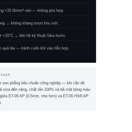
ông <25 N/mm² nén — không phù hợp
ng → không kháng trượt khu ướt
ở <15°C → liên hệ kỹ thuật Sika trước
n quá lâu — tránh cuốn khí vào hỗn hợp
 PHẨM
ự san phẳng tiêu chuẩn công nghiệp — khi cần độ
ải vừa đến nặng, chất rắn 100% và bề mặt bóng màu
giữa ET-05 AP (0.5mm, nhẹ hơn) và ET-05 HSR AP
.