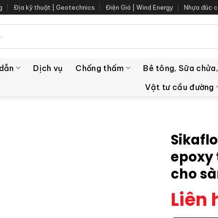
g
Địa kỹ thuật | Geotechnics
Điện Gió | Wind Energy
Nhựa đúc c
 dẫn
Dịch vụ
Chống thấm
Bê tông, Sữa chửa,
Vật tư cầu đường
Sikaflo
epoxy 
cho sà
Liên 