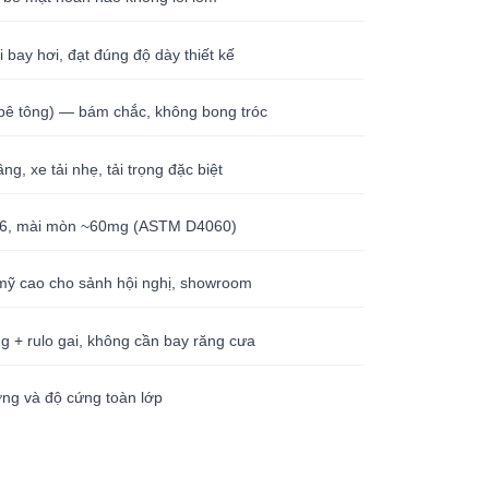
bay hơi, đạt đúng độ dày thiết kế
bê tông) — bám chắc, không bong tróc
ng, xe tải nhẹ, tải trọng đặc biệt
6, mài mòn ~60mg (ASTM D4060)
ỹ cao cho sảnh hội nghị, showroom
g + rulo gai, không cần bay răng cưa
ng và độ cứng toàn lớp