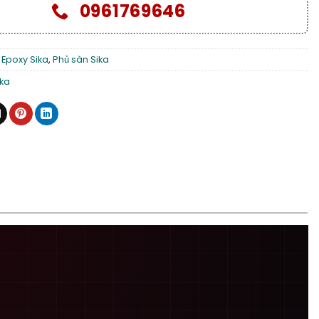
0961769646
 Epoxy Sika
,
Phủ sàn Sika
ika