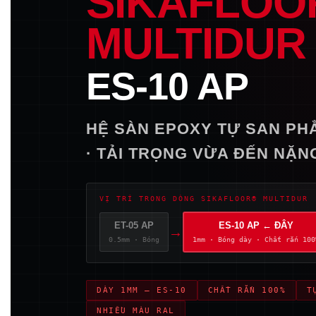
SIKAFLOO
MULTIDUR
ES-10 AP
HỆ SÀN EPOXY TỰ SAN PH
· TẢI TRỌNG VỪA ĐẾN NẶN
VỊ TRÍ TRONG DÒNG SIKAFLOOR® MULTIDUR
ET-05 AP
ES-10 AP ← ĐÂY
→
0.5mm · Bóng
1mm · Bóng dày · Chất rắn 100
DÀY 1MM — ES-10
CHẤT RẮN 100%
T
NHIỀU MÀU RAL