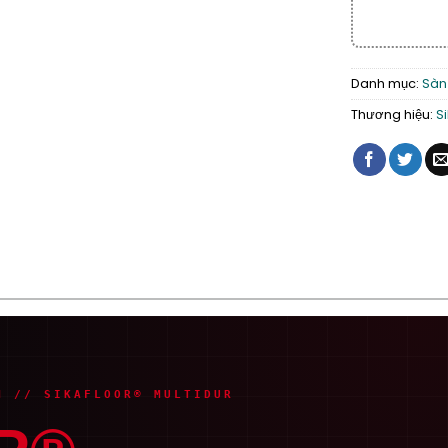
Danh mục:
Sàn
Thương hiệu:
S
M // SIKAFLOOR® MULTIDUR