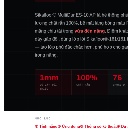
Sikafloor® MultiDur ES-10 AP là hệ thống ph
lượng chất rắn 100%, bề mặt láng bóng màu R
măng chịu tải trọng
vừa đến nặng
. Điểm khá
dày gấp đôi, dùng lớp lót Sikafloor®-161/161 
— tạo lớp phủ đặc chắc hơn, phù hợp cho gara
trọng nặng.
1mm
100%
76
ĐỘ DÀY TỐI
CHẤT RẮN
SHORE D
THIỂU
MỤC LỤC
① Tính năng
② Ứng dụng
③ Thông số kỹ thuật
④ Dự 