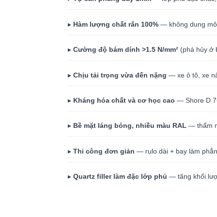
▸
Hàm lượng chất rắn 100%
— không dung môi 
▸
Cường độ bám dính >1.5 N/mm²
(phá hủy ở 
▸
Chịu tải trọng vừa đến nặng
— xe ô tô, xe nâ
▸
Kháng hóa chất và cơ học cao
— Shore D 7
▸
Bề mặt láng bóng, nhiều màu RAL
— thẩm m
▸
Thi công đơn giản
— rulo dài + bay làm phẳn
▸
Quartz filler làm đặc lớp phủ
— tăng khối lượ