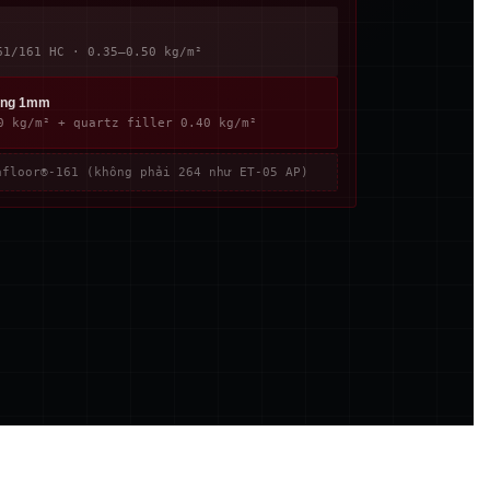
61/161 HC · 0.35–0.50 kg/m²
ẳng 1mm
0 kg/m² + quartz filler 0.40 kg/m²
afloor®-161 (không phải 264 như ET-05 AP)