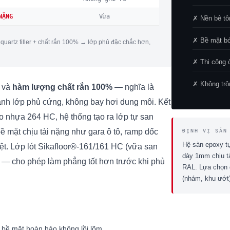
NẶNG
Vừa
✗ Nền bê t
✗ Bề mặt bó
quartz filler + chất rắn 100% → lớp phủ đặc chắc hơn,
✗ Thi công 
✗ Không trộ
và
hàm lượng chất rắn 100%
— nghĩa là
hành lớp phủ cứng, không bay hơi dung môi. Kết
vào nhựa 264 HC, hệ thống tạo ra lớp tự san
 mặt chịu tải nặng như gara ô tô, ramp dốc
ĐỊNH VỊ SẢN
Hệ sàn epoxy t
biệt. Lớp lót Sikafloor®-161/161 HC (vữa san
dày 1mm chịu t
 — cho phép làm phẳng tốt hơn trước khi phủ
RAL. Lựa chọn 
(nhám, khu ướt)
 bề mặt hoàn hảo không lồi lõm