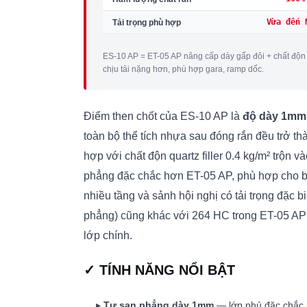
Vừa đến 
Tải trọng phù hợp
ES-10 AP = ET-05 AP nâng cấp dày gấp đôi + chất độn 
chịu tải nặng hơn, phù hợp gara, ramp dốc.
Điểm then chốt của ES-10 AP là
độ dày 1mm
toàn bộ thể tích nhựa sau đóng rắn đều trở t
hợp với chất độn quartz filler 0.4 kg/m² trộn 
phẳng đặc chắc hơn ET-05 AP, phù hợp cho bề
nhiều tầng và sảnh hội nghị có tải trọng đặc 
phẳng) cũng khác với 264 HC trong ET-05 AP
lớp chính.
✓ TÍNH NĂNG NỔI BẬT
▸
Tự san phẳng dày 1mm
— lớp phủ đặc chắc,