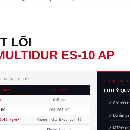
T LÕI
ULTIDUR ES-10 AP
O CHỌN ES-10?
⚠ YÊU CẦU &
← ĐÂY
ET-05 AP
LƯU Ý QU
m
0.5 mm
✗ Chỉ nhà t
 HC
264/264 HC
✗ Độ ẩm bê
0.40 kg/m²
Không (chỉ Extender T)
✗ MT/bề mặt
Không ghi rõ