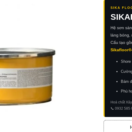
SIKA FLO
SIKA
Hệ sơn sàn
láng bóng,
Cấu tạo gồ
Sikafloor®
Shore 
Cường
Bám d
Phù hợ
Hoá chất Xây
📞 0932 585