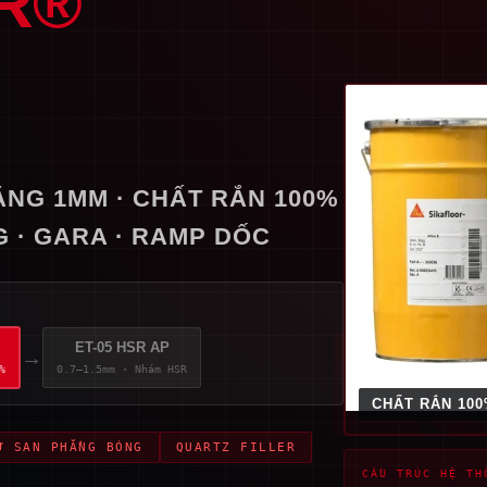
R®
ẲNG 1MM · CHẤT RẮN 100%
G · GARA · RAMP DỐC
ES
ET-05 HSR AP
→
%
0.7–1.5mm · Nhám HSR
CHẤT RẮN 10
Ự SAN PHẲNG BÓNG
QUARTZ FILLER
CẤU TRÚC HỆ TH