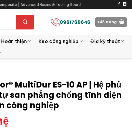
omposite | Advanced Resins & Tooling Board
0961769646
Giỏ hàng
 Hoàn thiện
Keo công nghiệp
Địa kỹ thuật
or® MultiDur ES-10 AP | Hệ phủ
tự san phẳng chống tĩnh điện
n công nghiệp
hệ