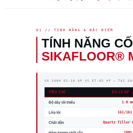
01 // TÍNH NĂNG & ĐẶC ĐIỂM
TÍNH NĂNG CỐ
SIKAFLOOR® M
SO SÁNH ES-10 AP VS ET-05 AP — TẠI SA
TIÊU CHÍ
ES-10 AP 
1.0 m
Độ dày tối thiểu
161/161
Lớp lót
Quartz filler 
Chất độn
100%
Hàm lượng chất rắn