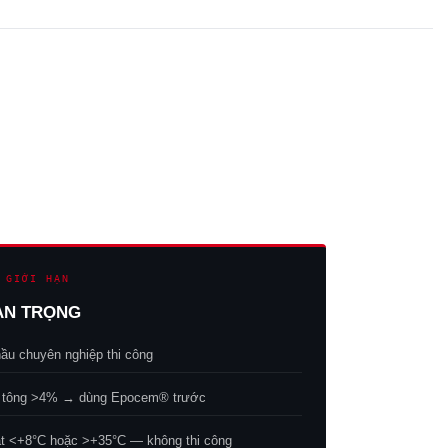
 GIỚI HẠN
AN TRỌNG
hầu chuyên nghiệp thi công
 tông >4% → dùng Epocem® trước
 <+8°C hoặc >+35°C — không thi công