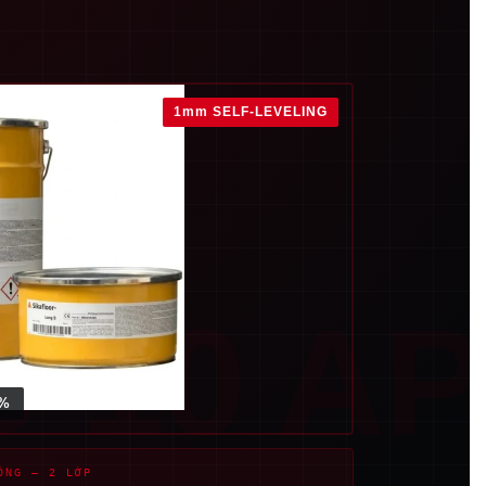
1mm SELF-LEVELING
-10 AP
0%
ỐNG — 2 LỚP