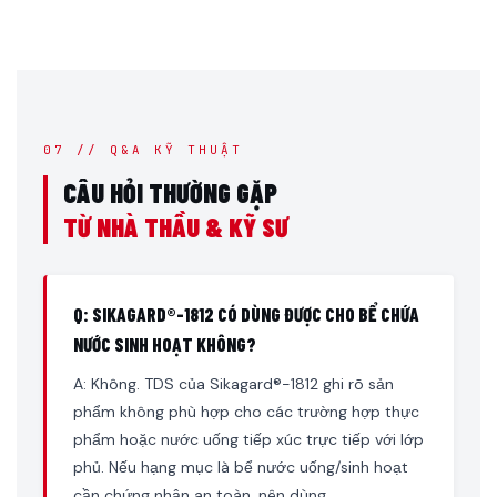
07 // Q&A KỸ THUẬT
CÂU HỎI THƯỜNG GẶP
TỪ NHÀ THẦU & KỸ SƯ
Q: SIKAGARD®-1812 CÓ DÙNG ĐƯỢC CHO BỂ CHỨA
NƯỚC SINH HOẠT KHÔNG?
A: Không. TDS của Sikagard®-1812 ghi rõ sản
phẩm không phù hợp cho các trường hợp thực
phẩm hoặc nước uống tiếp xúc trực tiếp với lớp
phủ. Nếu hạng mục là bể nước uống/sinh hoạt
cần chứng nhận an toàn, nên dùng