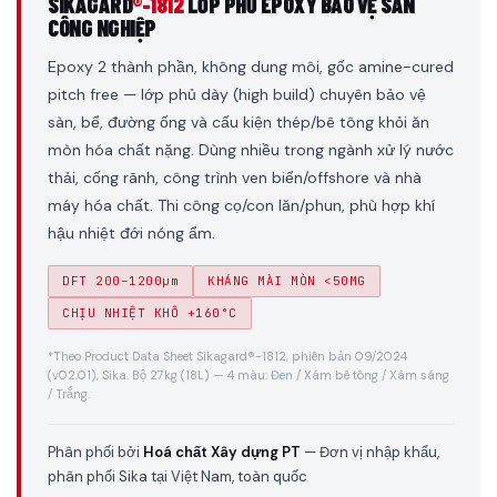
SIKAGARD
®-1812
LỚP PHỦ EPOXY BẢO VỆ SÀN
CÔNG NGHIỆP
Epoxy 2 thành phần, không dung môi, gốc amine-cured
pitch free — lớp phủ dày (high build) chuyên bảo vệ
sàn, bể, đường ống và cấu kiện thép/bê tông khỏi ăn
mòn hóa chất nặng. Dùng nhiều trong ngành xử lý nước
thải, cống rãnh, công trình ven biển/offshore và nhà
máy hóa chất. Thi công cọ/con lăn/phun, phù hợp khí
hậu nhiệt đới nóng ẩm.
DFT 200–1200µm
KHÁNG MÀI MÒN <50MG
CHỊU NHIỆT KHÔ +160°C
*Theo Product Data Sheet Sikagard®-1812, phiên bản 09/2024
(v02.01), Sika. Bộ 27kg (18L) — 4 màu: Đen / Xám bê tông / Xám sáng
/ Trắng.
Phân phối bởi
Hoá chất Xây dựng PT
— Đơn vị nhập khẩu,
phân phối Sika tại Việt Nam, toàn quốc