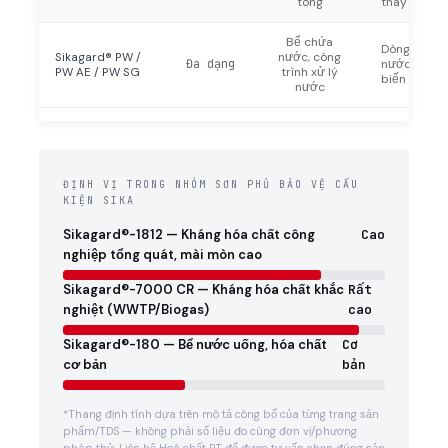
tông
thay thế 18
Bể chứa
Dòng chuyên
Sikagard® PW /
nước, công
Đa dạng
nước — tha
PW AE / PW SG
trình xử lý
biến thể
nước
ĐỊNH VỊ TRONG NHÓM SƠN PHỦ BẢO VỆ CẤU
KIỆN SIKA
Sikagard®-1812 — Kháng hóa chất công
Cao
nghiệp tổng quát, mài mòn cao
Sikagard®-7000 CR — Kháng hóa chất khắc
Rất
nghiệt (WWTP/Biogas)
cao
Sikagard®-180 — Bể nước uống, hóa chất
Cơ
cơ bản
bản
*Thang định tính dựa trên mô tả công bố của từng trang sản
phẩm/TDS — không phải số liệu đo cùng đơn vị/phương
pháp thử. Liên hệ Hoá chất PT để được tư vấn chọn đúng sản