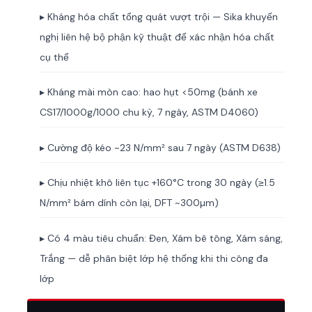
▸ Kháng hóa chất tổng quát vượt trội — Sika khuyến
nghị liên hệ bộ phận kỹ thuật để xác nhận hóa chất
cụ thể
▸ Kháng mài mòn cao: hao hụt <50mg (bánh xe
CS17/1000g/1000 chu kỳ, 7 ngày, ASTM D4060)
▸ Cường độ kéo ~23 N/mm² sau 7 ngày (ASTM D638)
▸ Chịu nhiệt khô liên tục +160°C trong 30 ngày (≥1.5
N/mm² bám dính còn lại, DFT ~300µm)
▸ Có 4 màu tiêu chuẩn: Đen, Xám bê tông, Xám sáng,
Trắng — dễ phân biệt lớp hệ thống khi thi công đa
lớp