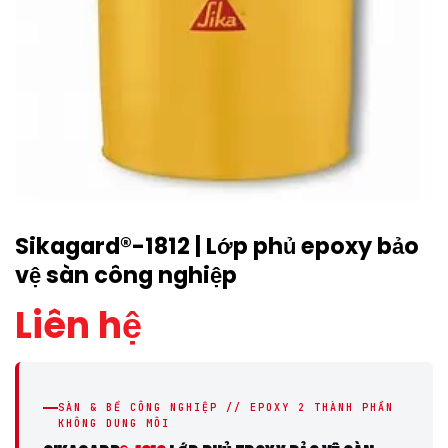
Sikagard®-1812 | Lớp phủ epoxy bảo
vệ sàn công nghiệp
Liên hệ
SÀN & BỂ CÔNG NGHIỆP // EPOXY 2 THÀNH PHẦN
KHÔNG DUNG MÔI