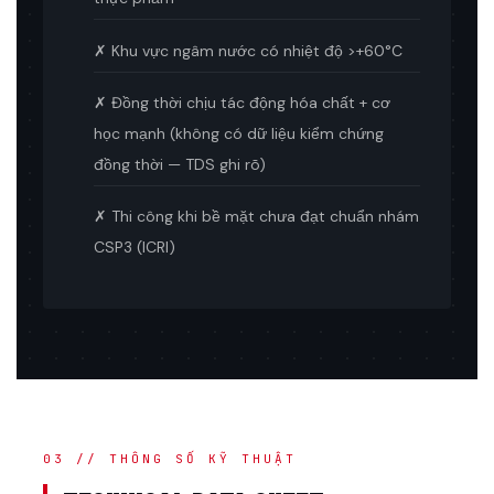
✗ Khu vực ngâm nước có nhiệt độ >+60°C
✗ Đồng thời chịu tác động hóa chất + cơ
học mạnh (không có dữ liệu kiểm chứng
đồng thời — TDS ghi rõ)
✗ Thi công khi bề mặt chưa đạt chuẩn nhám
CSP3 (ICRI)
03 // THÔNG SỐ KỸ THUẬT