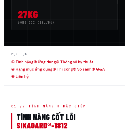
27KG
ĐÓNG GÓI (18L/BỘ)
MỤC LỤC
① Tính năng
② Ứng dụng
③ Thông số kỹ thuật
④ Hạng mục ứng dụng
⑤ Thi công
⑥ So sánh
⑦ Q&A
⑧ Liên hệ
01 // TÍNH NĂNG & ĐẶC ĐIỂM
TÍNH NĂNG CỐT LÕI
SIKAGARD®-1812