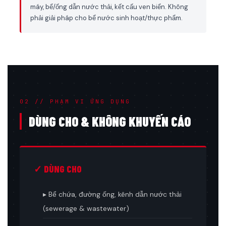
máy, bể/ống dẫn nước thải, kết cấu ven biển. Không
phải giải pháp cho bể nước sinh hoạt/thực phẩm.
02 // PHẠM VI ỨNG DỤNG
DÙNG CHO & KHÔNG KHUYẾN CÁO
✓ DÙNG CHO
▸ Bể chứa, đường ống, kênh dẫn nước thải
(sewerage & wastewater)