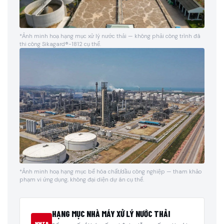
*Ảnh minh hoạ hạng mục xử lý nước thải — không phải công trình đã
thi công Sikagard®-1812 cụ thể.
*Ảnh minh hoạ hạng mục bể hóa chất/dầu công nghiệp — tham khảo
phạm vi ứng dụng, không đại diện dự án cụ thể.
HẠNG MỤC NHÀ MÁY XỬ LÝ NƯỚC THẢI
WWTP