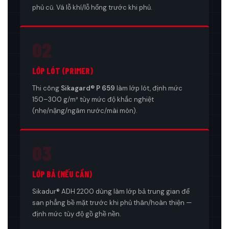
phủ cũ. Vá lỗ khí/lỗ hổng trước khi phủ.
02
LỚP LÓT (PRIMER)
Thi công
Sikagard® P 659
làm lớp lót, định mức
150–300 g/m² tùy mức độ khắc nghiệt
(nhẹ/nặng/ngâm nước/mài mòn).
03
LỚP BẢ (NẾU CẦN)
Sikadur® ADH 2200 dùng làm lớp bả trung gian để
san phẳng bề mặt trước khi phủ thân/hoàn thiện —
định mức tùy độ gồ ghề nền.