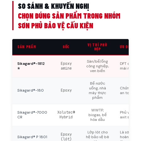
SO SÁNH & KHUYẾN NGHỊ
CHỌN ĐÚNG SẢN PHẨM TRONG NHÓM
SƠN PHỦ BẢO VỆ CẤU KIỆN
VỊ TRÍ PHÙ
SẢN PHẨM
GỐC
ƯU ĐIỂM
HỢP
Sàn/bể/ống
Sikagard®-1812
Epoxy
DFT dày li
công nghiệp,
⭐
amine
mài mòn cao
ven biển
Bể nước
uống, nhà
Chứng nhận
Sikagard®-180
Epoxy
máy thực
an toàn tiế
phẩm
WWTP,
Sikagard®-7000
Xolutec®
Phủ vết nứ
biogas, bể
CR
Hybrid
axit sulfuri
hóa dầu
Lớp lót cho
Là sơn lót 
Epoxy
Sikagard® P 1801
hệ bảo vệ bê
hoàn thiện 
(lót)