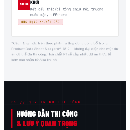
KHƠI
MARINE
Kết cấu thép/bê tông chịu môi trường
nước mặn, offshore
ỨNG DỤNG KHUYẾN CÁO
*Các hạng mục trên theo phạm vi ứng dụng công bố trong
Product Data Sheet Sikagard®-1812 — không đại diện cho một dự
án cụ thể đã thi công. Hoá chất PT sẽ cập nhật dự án thực tế
kèm xác nhận từ Sika khi có.
05 // QUY TRÌNH THI CÔNG
HƯỚNG DẪN THI CÔNG
& LƯU Ý QUAN TRỌNG