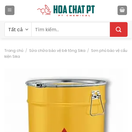
Bỏ
qua
nội
dung
Tìm
kiếm:
Trang chủ
/
Sửa chữa bảo vệ bê tông Sika
/
Sơn phủ bảo vệ cấu
kiện Sika