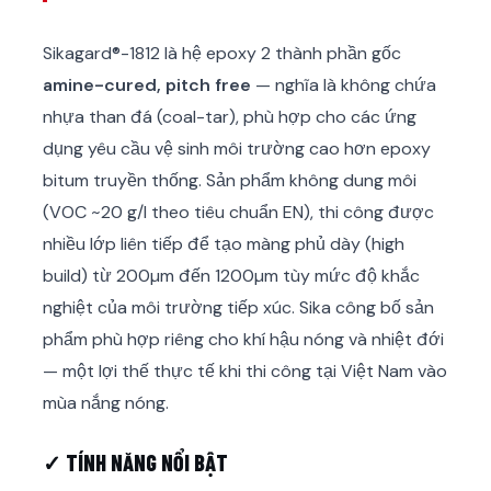
Sikagard®-1812 là hệ epoxy 2 thành phần gốc
amine-cured, pitch free
— nghĩa là không chứa
nhựa than đá (coal-tar), phù hợp cho các ứng
dụng yêu cầu vệ sinh môi trường cao hơn epoxy
bitum truyền thống. Sản phẩm không dung môi
(VOC ~20 g/l theo tiêu chuẩn EN), thi công được
nhiều lớp liên tiếp để tạo màng phủ dày (high
build) từ 200µm đến 1200µm tùy mức độ khắc
nghiệt của môi trường tiếp xúc. Sika công bố sản
phẩm phù hợp riêng cho khí hậu nóng và nhiệt đới
— một lợi thế thực tế khi thi công tại Việt Nam vào
mùa nắng nóng.
✓ TÍNH NĂNG NỔI BẬT