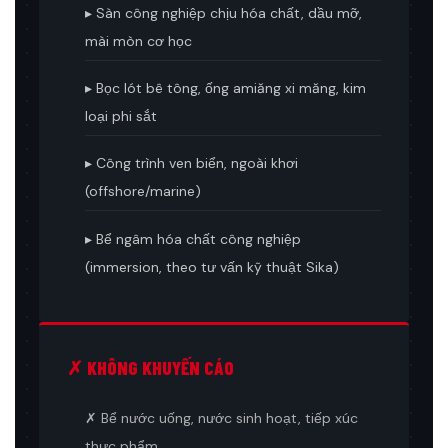
▸ Sàn công nghiệp chịu hóa chất, dầu mỡ,
mài mòn cơ học
▸ Bọc lót bê tông, ống amiăng xi măng, kim
loại phi sắt
▸ Công trình ven biển, ngoài khơi
(offshore/marine)
▸ Bể ngâm hóa chất công nghiệp
(immersion, theo tư vấn kỹ thuật Sika)
✗ KHÔNG KHUYẾN CÁO
✗ Bể nước uống, nước sinh hoạt, tiếp xúc
thực phẩm