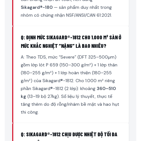
Sikagard®-180
— sản phẩm duy nhất trong
nhóm có chứng nhận NSF/ANSI/CAN 61:2021.
Q: ĐỊNH MỨC SIKAGARD®-1812 CHO 1.000 M² SÀN Ở
MỨC KHẮC NGHIỆT “NẶNG” LÀ BAO NHIÊU?
A: Theo TDS, mức “Severe” (DFT 325–500µm)
gồm lớp lót P 659 (150–300 g/m²) + 1 lớp thân
(180–255 g/m²) + 1 lớp hoàn thiện (180–255
g/m²) của Sikagard®-1812. Cho 1.000 m² riêng
phần Sikagard®-1812 (2 lớp): khoảng
360–510
kg
(13–19 bộ 27kg). Số liệu lý thuyết, thực tế
tăng thêm do độ rỗng/nhám bề mặt và hao hụt
thi công.
Q: SIKAGARD®-1812 CHỊU ĐƯỢC NHIỆT ĐỘ TỐI ĐA