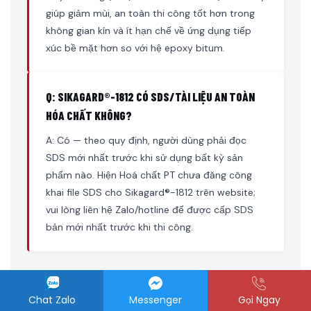
giúp giảm mùi, an toàn thi công tốt hơn trong
không gian kín và ít hạn chế về ứng dụng tiếp
xúc bề mặt hơn so với hệ epoxy bitum.
Q: SIKAGARD®-1812 CÓ SDS/TÀI LIỆU AN TOÀN
HÓA CHẤT KHÔNG?
A: Có — theo quy định, người dùng phải đọc
SDS mới nhất trước khi sử dụng bất kỳ sản
phẩm nào. Hiện Hoá chất PT chưa đăng công
khai file SDS cho Sikagard®-1812 trên website;
vui lòng liên hệ Zalo/hotline để được cấp SDS
bản mới nhất trước khi thi công.
Chat Zalo
Messenger
Gọi Ngay