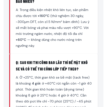
BAO NHIÊU?
A: Trong điều kiện nhiệt khô liên tục, sản phẩm
chịu được tới
+160°C
(thử nghiệm 30 ngày,
~300µm DFT, còn ≥1.5 N/mm² bám dính). Lưu ý
sẽ mất bóng và phai màu nếu vượt +90°C. Với
môi trường ngâm nước, nhiệt độ tối đa chỉ
+60°C
— không dùng cho nước nóng trên
ngưỡng này.
Q: SAU KHI THI CÔNG BAO LÂU THÌ BỀ MẶT KHÔ
SE VÀ CÓ THỂ THI CÔNG LỚP TIẾP THEO?
A: Ở +25°C, thời gian khô se bề mặt (tack free)
là khoảng
4 giờ
; ở +40°C rút ngắn còn ~1 giờ 40
phút. Thời gian khô hoàn toàn (drying time)
khoảng 8 giờ ở 25°C hoặc 4 giờ ở 40°C. Cần
theo dõi pot life chỉ ~70 phút (25°C) / ~45 phút