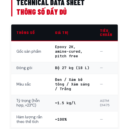
TECHNICAL DATA SHEET
THÔNG SỐ ĐẦY ĐỦ
TIÊU
THÔNG SỐ
GIÁ TRỊ
CHUẨN
Epoxy 2K,
amine-cured,
—
Gốc sản phẩm
pitch free
Bộ 27 kg (18 L)
—
Đóng gói
Đen / Xám bê
tông / Xám sáng
—
Màu sắc
/ Trắng
Tỷ trọng (hỗn
ASTM
~1.5 kg/l
D1475
hợp, +23°C)
Hàm lượng rắn
~100%
—
theo thể tích