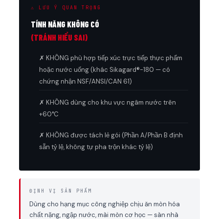
⚠ LƯU Ý QUAN TRỌNG
TÍNH NĂNG KHÔNG CÓ
(TRÁNH HIỂU SAI)
✗ KHÔNG phù hợp tiếp xúc trực tiếp thực phẩm
hoặc nước uống (khác Sikagard®-180 — có
chứng nhận NSF/ANSI/CAN 61)
✗ KHÔNG dùng cho khu vực ngâm nước trên
+60°C
✗ KHÔNG được tách lẻ gói (Phần A/Phần B định
sẵn tỷ lệ, không tự pha trộn khác tỷ lệ)
ĐỊNH VỊ SẢN PHẨM
Dùng cho hạng mục công nghiệp chịu ăn mòn hóa
chất nặng, ngập nước, mài mòn cơ học — sàn nhà