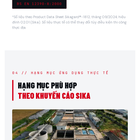
BS EN 12390-8:2000
*Số liệu theo Product Data Sheet Sikagard®-1812, tháng 09/2024, hiệu
đính 02.01 (Sika). Số liệu thực tế có thể thay đổi tùy điều kiện thi công
thực địa.
04 // HẠNG MỤC ỨNG DỤNG THỰC TẾ
HẠNG MỤC PHÙ HỢP
THEO KHUYẾN CÁO SIKA