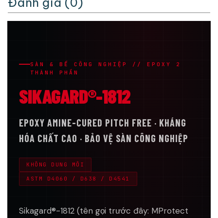
Đánh giá (0)
SÀN & BỂ CÔNG NGHIỆP // EPOXY 2
THÀNH PHẦN
SIKAGARD®-1812
EPOXY AMINE-CURED PITCH FREE · KHÁNG
HÓA CHẤT CAO · BẢO VỆ SÀN CÔNG NGHIỆP
KHÔNG DUNG MÔI
ASTM D4060 / D638 / D4541
Sikagard®-1812 (tên gọi trước đây: MProtect