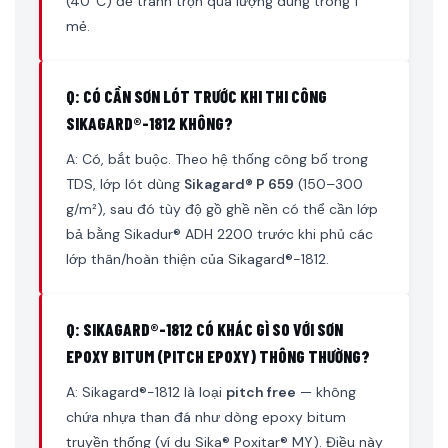
(40°C) để tránh trộn quá lượng dùng trong 1
mẻ.
Q: CÓ CẦN SƠN LÓT TRƯỚC KHI THI CÔNG
SIKAGARD®-1812 KHÔNG?
A: Có, bắt buộc. Theo hệ thống công bố trong
TDS, lớp lót dùng
Sikagard® P 659
(150–300
g/m²), sau đó tùy độ gồ ghề nền có thể cần lớp
bả bằng Sikadur® ADH 2200 trước khi phủ các
lớp thân/hoàn thiện của Sikagard®-1812.
Q: SIKAGARD®-1812 CÓ KHÁC GÌ SO VỚI SƠN
EPOXY BITUM (PITCH EPOXY) THÔNG THƯỜNG?
A: Sikagard®-1812 là loại
pitch free
— không
chứa nhựa than đá như dòng epoxy bitum
truyền thống (ví dụ Sika® Poxitar® MY). Điều này