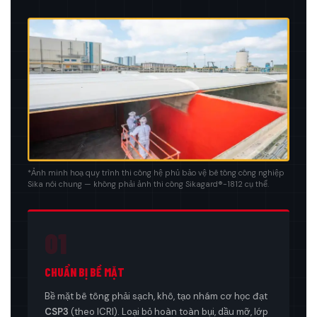
*Ảnh minh hoạ quy trình thi công hệ phủ bảo vệ bê tông công nghiệp
Sika nói chung — không phải ảnh thi công Sikagard®-1812 cụ thể.
01
CHUẨN BỊ BỀ MẶT
Bề mặt bê tông phải sạch, khô, tạo nhám cơ học đạt
CSP3
(theo ICRI). Loại bỏ hoàn toàn bụi, dầu mỡ, lớp