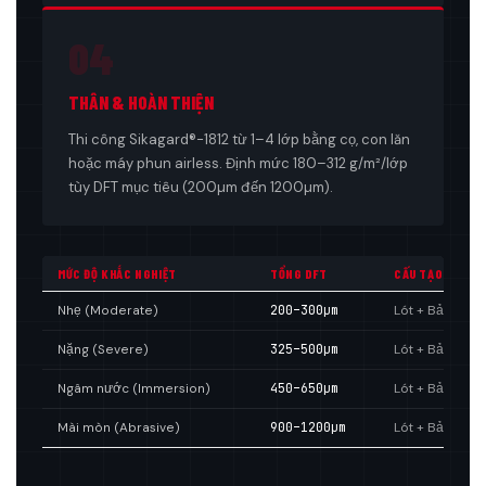
04
THÂN & HOÀN THIỆN
Thi công Sikagard®-1812 từ 1–4 lớp bằng cọ, con lăn
hoặc máy phun airless. Định mức 180–312 g/m²/lớp
tùy DFT mục tiêu (200µm đến 1200µm).
MỨC ĐỘ KHẮC NGHIỆT
TỔNG DFT
CẤU TẠO HỆ
Nhẹ (Moderate)
200–300µm
Lót + Bả + 1 lớ
Nặng (Severe)
325–500µm
Lót + Bả + 1 lớ
Ngâm nước (Immersion)
450–650µm
Lót + Bả + 2 lớ
Mài mòn (Abrasive)
900–1200µm
Lót + Bả + 4 lớ