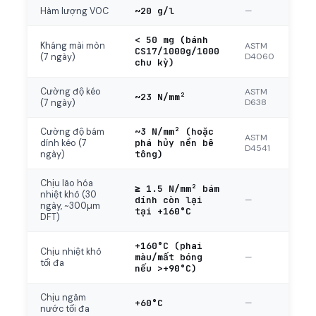
~20 g/l
—
Hàm lượng VOC
< 50 mg (bánh
Kháng mài mòn
ASTM
CS17/1000g/1000
D4060
(7 ngày)
chu kỳ)
Cường độ kéo
ASTM
~23 N/mm²
D638
(7 ngày)
~3 N/mm² (hoặc
Cường độ bám
ASTM
phá hủy nền bê
dính kéo (7
D4541
tông)
ngày)
Chịu lão hóa
≥ 1.5 N/mm² bám
nhiệt khô (30
dính còn lại
—
ngày, ~300µm
tại +160°C
DFT)
+160°C (phai
Chịu nhiệt khô
màu/mất bóng
—
tối đa
nếu >+90°C)
Chịu ngâm
+60°C
—
nước tối đa