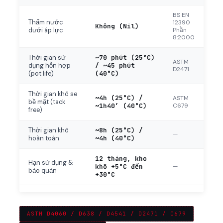
BS EN
Thấm nước
12390
Không (Nil)
Phần
dưới áp lực
8:2000
~70 phút (25°C)
Thời gian sử
ASTM
/ ~45 phút
dụng hỗn hợp
D2471
(40°C)
(pot life)
Thời gian khô se
~4h (25°C) /
ASTM
bề mặt (tack
~1h40′ (40°C)
C679
free)
~8h (25°C) /
Thời gian khô
—
~4h (40°C)
hoàn toàn
12 tháng, kho
Hạn sử dụng &
khô +5°C đến
—
bảo quản
+30°C
ASTM D4060 / D638 / D4541 / D2471 / C679