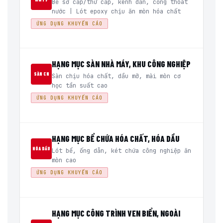
Bể sơ cấp/thứ cấp, kênh dẫn, cống thoát
nước | Lót epoxy chịu ăn mòn hóa chất
ỨNG DỤNG KHUYẾN CÁO
HẠNG MỤC SÀN NHÀ MÁY, KHU CÔNG NGHIỆP
SÀN CN
Sàn chịu hóa chất, dầu mỡ, mài mòn cơ
học tần suất cao
ỨNG DỤNG KHUYẾN CÁO
HẠNG MỤC BỂ CHỨA HÓA CHẤT, HÓA DẦU
HÓA DẦU
Lót bể, ống dẫn, két chứa công nghiệp ăn
mòn cao
ỨNG DỤNG KHUYẾN CÁO
HẠNG MỤC CÔNG TRÌNH VEN BIỂN, NGOÀI