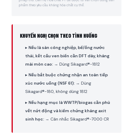
phẩm theo yêu cầu kháng hóa chất cụ thể.
KHUYẾN NGHỊ CHỌN THEO TÌNH HUỐNG
▸
Nếu là sàn công nghiệp, bể/ống nước
thải, kết cấu ven biển cần DFT dày, kháng
mài mòn cao:
→ Dùng Sikagard®-1812
▸
Nếu bắt buộc chứng nhận an toàn tiếp
xúc nước uống (NSF 61):
→ Dùng
Sikagard®-180, không dùng 1812
▸
Nếu hạng mục là WWTP/biogas cần phủ
vết nứt động và kiểm chứng kháng axit
sinh học:
→ Cân nhắc Sikagard®-7000 CR