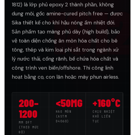
1812
1812) là lớp phủ epoxy 2 thành phần, không
dung môi, gốc amine-cured pitch free — được
Sika thiết kế cho khí hậu nóng ẩm nhiệt đới.
Sản phẩm tạo màng phủ dày (high build), bảo
vệ toàn diện chống ăn mòn hóa chất cho bê
tông, thép và kim loại phi sắt trong ngành xử
lý nước thải, cống rãnh, bể chứa hóa chất và
công trình ven biển/offshore. Thi công linh
hoạt bằng cọ, con lăn hoặc máy phun airless.
200–
<50MG
+160°C
1200
HAO MÒN
CHỊU NHIỆT
(ASTM
KHÔ LIÊN
D4060)
TỤC
ΜM DFT
(THEO MỨC
ĐỘ)