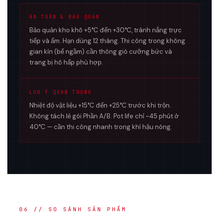
AN TOÀN & BẢO QUẢN
Bảo quản kho khô +5°C đến +30°C, tránh nắng trực
tiếp và ẩm. Hạn dùng 12 tháng. Thi công trong không
gian kín (bể ngầm) cần thông gió cưỡng bức và
trang bị hô hấp phù hợp.
LƯU Ý QUAN TRỌNG
Nhiệt độ vật liệu +15°C đến +25°C trước khi trộn.
Không tách lẻ gói Phần A/B. Pot life chỉ ~45 phút ở
40°C — cần thi công nhanh trong khí hậu nóng.
06 // SO SÁNH SẢN PHẨM