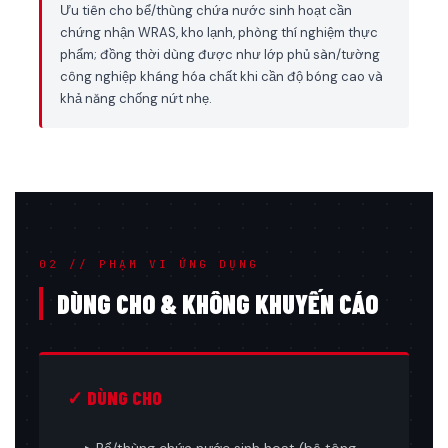
Ưu tiên cho bể/thùng chứa nước sinh hoạt cần
chứng nhận WRAS, kho lạnh, phòng thí nghiệm thực
phẩm; đồng thời dùng được như lớp phủ sàn/tường
công nghiệp kháng hóa chất khi cần độ bóng cao và
khả năng chống nứt nhẹ.
02 // PHẠM VI ỨNG DỤNG
DÙNG CHO & KHÔNG KHUYẾN CÁO
✓ DÙNG CHO