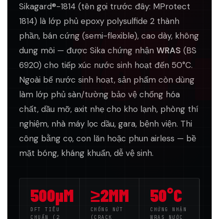
Sikagard®-1814 (tên gọi trước đây: MProtect
1814
1814) là lớp phủ epoxy polysulfide 2 thành
phần, bán cứng (semi-flexible), cao dày, không
dung môi — được Sika chứng nhận
WRAS
(BS
6920) cho tiếp xúc nước sinh hoạt đến 50°C.
Ngoài bể nước sinh hoạt, sản phẩm còn dùng
làm lớp phủ sàn/tường bảo vệ chống hóa
chất, dầu mỡ, axit nhẹ cho kho lạnh, phòng thí
nghiệm, nhà máy lọc dầu, gara, bệnh viện. Thi
công bằng cọ, con lăn hoặc phun airless — bề
mặt bóng, kháng khuẩn, dễ vệ sinh.
500µM
≥2MM
50°C
DFT TIÊU
CHỐNG NỨT
CHỨNG NHẬN
CHUẨN (2
(CRACK
WRAS NƯỚC