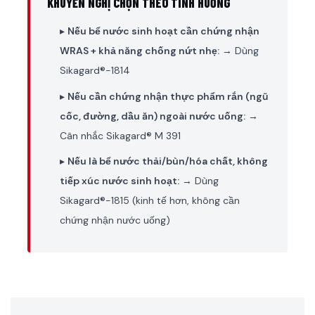
KHUYẾN NGHỊ CHỌN THEO TÌNH HUỐNG
▸
Nếu bể nước sinh hoạt cần chứng nhận
WRAS + khả năng chống nứt nhẹ:
→ Dùng
Sikagard®-1814
▸
Nếu cần chứng nhận thực phẩm rắn (ngũ
cốc, đường, dầu ăn) ngoài nước uống:
→
Cân nhắc Sikagard® M 391
▸
Nếu là bể nước thải/bùn/hóa chất, không
tiếp xúc nước sinh hoạt:
→ Dùng
Sikagard®-1815 (kinh tế hơn, không cần
chứng nhận nước uống)