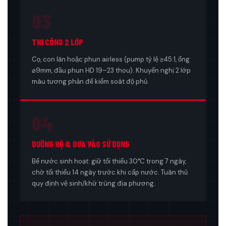
03
THI CÔNG 2 LỚP
Cọ, con lăn hoặc phun airless (pump tỷ lệ ≥45:1, ống
⌀9mm, đầu phun HD 19–23 thou). Khuyến nghị 2 lớp
màu tương phản để kiểm soát độ phủ.
04
DƯỠNG HỘ & ĐƯA VÀO SỬ DỤNG
Bể nước sinh hoạt: giữ tối thiểu 30°C trong 7 ngày,
chờ tối thiểu 14 ngày trước khi cấp nước. Tuân thủ
quy định vệ sinh/khử trùng địa phương.