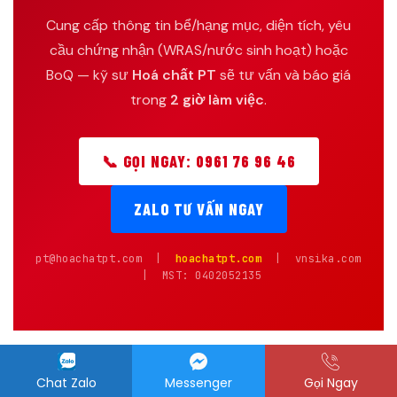
Cung cấp thông tin bể/hạng mục, diện tích, yêu
cầu chứng nhận (WRAS/nước sinh hoạt) hoặc
BoQ — kỹ sư
Hoá chất PT
sẽ tư vấn và báo giá
trong
2 giờ làm việc
.
📞 GỌI NGAY: 0961 76 96 46
ZALO TƯ VẤN NGAY
pt@hoachatpt.com |
hoachatpt.com
| vnsika.com
| MST: 0402052135
Chat Zalo
Messenger
Gọi Ngay
SẢN PHẨM TƯƠNG TỰ