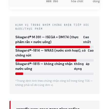
mềm dẻo
hóa chất
dùng khi kh
ĐỊNH VỊ TRONG NHÓM CHỨNG NHẬN TIẾP XÚC
NƯỚC/THỰC PHẨM
Sikagard® M 391 — ISEGA + DM174 (thực
Cao
phẩm rắn + nước uống)
nhất
Sikagard®-1814 — WRAS (nước sinh hoạt), có
Cao
chống nứt
Sikagard®-1815 — không chứng nhận
Không áp
nước uống
dụng
*Thang định tính theo chứng nhận công bố trong từng TDS —
không phải số đo cùng đơn vị.