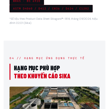
WRAS · BS 6920
ASTM D4060 / D412 / C836 / D624 / C1202
*Số liệu theo Product Data Sheet Sikagard®-1814, tháng 09/2024, hiệu
đính 02.01 (Sika).
04 // HẠNG MỤC ỨNG DỤNG THỰC TẾ
HẠNG MỤC PHÙ HỢP
THEO KHUYẾN CÁO SIKA