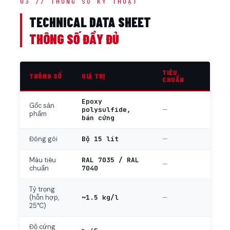
03 // THÔNG SỐ KỸ THUẬT
TECHNICAL DATA SHEET
THÔNG SỐ ĐẦY ĐỦ
TIÊU
THÔNG SỐ
GIÁ TRỊ
CHUẨN
Epoxy
Gốc sản
polysulfide,
—
phẩm
bán cứng
Bộ 15 lít
—
Đóng gói
RAL 7035 / RAL
Màu tiêu
—
7040
chuẩn
Tỷ trọng
~1.5 kg/l
—
(hỗn hợp,
25°C)
Độ cứng