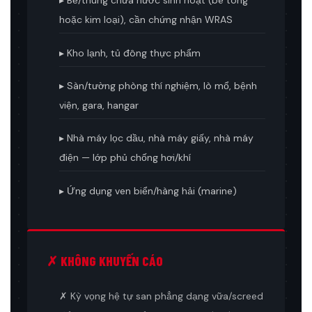
▸ Bể/thùng chứa nước sinh hoạt (bê tông
hoặc kim loại), cần chứng nhận WRAS
▸ Kho lạnh, tủ đông thực phẩm
▸ Sàn/tường phòng thí nghiệm, lò mổ, bệnh
viện, gara, hangar
▸ Nhà máy lọc dầu, nhà máy giấy, nhà máy
điện — lớp phủ chống hơi/khí
▸ Ứng dụng ven biển/hàng hải (marine)
✗ KHÔNG KHUYẾN CÁO
✗ Kỳ vọng hệ tự san phẳng dạng vữa/screed