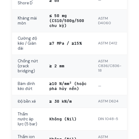
≥ 65
—
Shore D
≤ 50 mg
Kháng mài
ASTM
(CS10/500g/500
D4060
mòn
chu kỳ)
Cường độ
≥7 MPa / ≥15%
ASTM D412
kéo / Giãn
dài
Chống nứt
ASTM
≥ 2 mm
C836/C836-
(crack
18
bridging)
≥10 N/mm² (hoặc
Bám dính
—
phá hủy nền)
kéo đứt
≥ 30 kN/m
ASTM D624
Độ bền xé
Thấm
Không (Nil)
DIN 1048-5
nước áp
lực (5 bar)
Thấm ion
ASTM