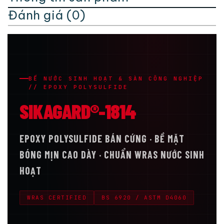
Đánh giá (0)
BỂ NƯỚC SINH HOẠT & SÀN CÔNG NGHIỆP
// EPOXY POLYSULFIDE
SIKAGARD®-1814
EPOXY POLYSULFIDE BÁN CỨNG · BỀ MẶT
BÓNG MỊN CAO DÀY · CHUẨN WRAS NƯỚC SINH
HOẠT
WRAS CERTIFIED
BS 6920 / ASTM D4060