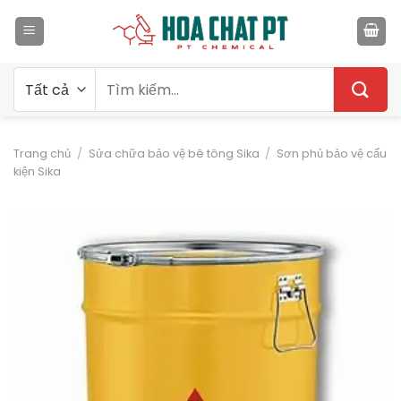
Bỏ
qua
nội
dung
Tìm
kiếm:
Trang chủ
/
Sửa chữa bảo vệ bê tông Sika
/
Sơn phủ bảo vệ cấu
kiện Sika