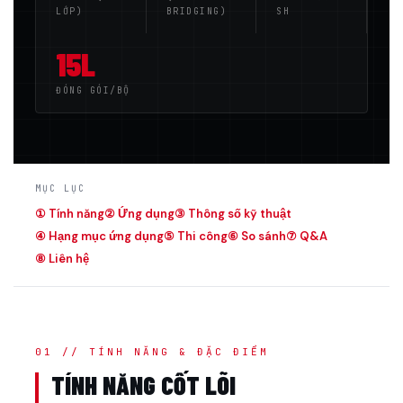
LỚP)
BRIDGING)
SH
15L
ĐÓNG GÓI/BỘ
MỤC LỤC
① Tính năng
② Ứng dụng
③ Thông số kỹ thuật
④ Hạng mục ứng dụng
⑤ Thi công
⑥ So sánh
⑦ Q&A
⑧ Liên hệ
01 // TÍNH NĂNG & ĐẶC ĐIỂM
TÍNH NĂNG CỐT LÕI