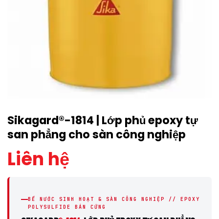
Sikagard®-1814 | Lớp phủ epoxy tự
san phẳng cho sàn công nghiệp
Liên hệ
BỂ NƯỚC SINH HOẠT & SÀN CÔNG NGHIỆP // EPOXY
POLYSULFIDE BÁN CỨNG