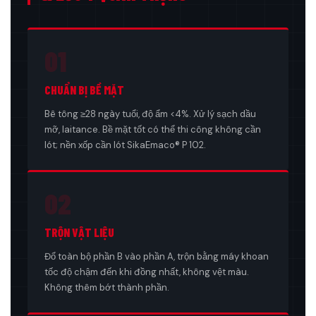
01
CHUẨN BỊ BỀ MẶT
Bê tông ≥28 ngày tuổi, độ ẩm <4%. Xử lý sạch dầu
mỡ, laitance. Bề mặt tốt có thể thi công không cần
lót; nền xốp cần lót SikaEmaco® P 102.
02
TRỘN VẬT LIỆU
Đổ toàn bộ phần B vào phần A, trộn bằng máy khoan
tốc độ chậm đến khi đồng nhất, không vệt màu.
Không thêm bớt thành phần.