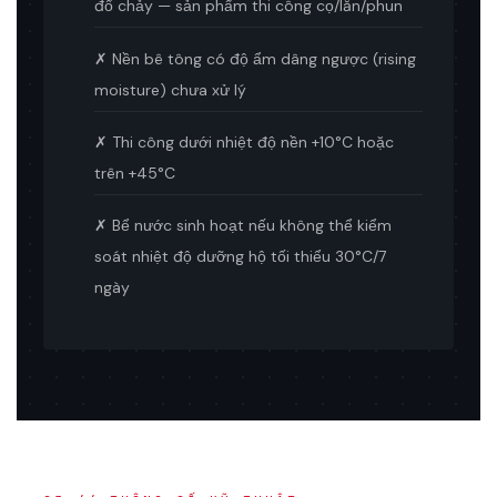
đổ chảy — sản phẩm thi công cọ/lăn/phun
✗ Nền bê tông có độ ẩm dâng ngược (rising
moisture) chưa xử lý
✗ Thi công dưới nhiệt độ nền +10°C hoặc
trên +45°C
✗ Bể nước sinh hoạt nếu không thể kiểm
soát nhiệt độ dưỡng hộ tối thiểu 30°C/7
ngày