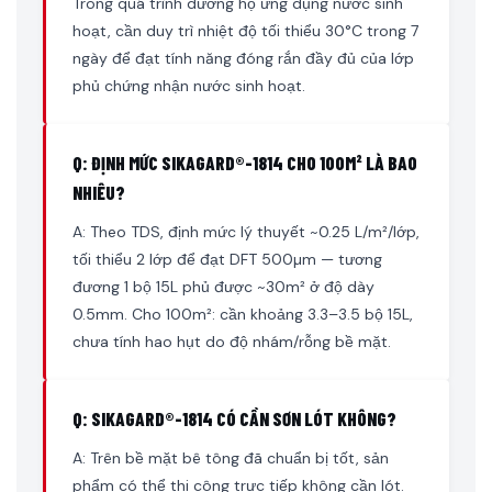
Trong quá trình dưỡng hộ ứng dụng nước sinh
hoạt, cần duy trì nhiệt độ tối thiểu 30°C trong 7
ngày để đạt tính năng đóng rắn đầy đủ của lớp
phủ chứng nhận nước sinh hoạt.
Q: ĐỊNH MỨC SIKAGARD®-1814 CHO 100M² LÀ BAO
NHIÊU?
A: Theo TDS, định mức lý thuyết ~0.25 L/m²/lớp,
tối thiểu 2 lớp để đạt DFT 500µm — tương
đương 1 bộ 15L phủ được ~30m² ở độ dày
0.5mm. Cho 100m²: cần khoảng 3.3–3.5 bộ 15L,
chưa tính hao hụt do độ nhám/rỗng bề mặt.
Q: SIKAGARD®-1814 CÓ CẦN SƠN LÓT KHÔNG?
A: Trên bề mặt bê tông đã chuẩn bị tốt, sản
phẩm có thể thi công trực tiếp không cần lót.