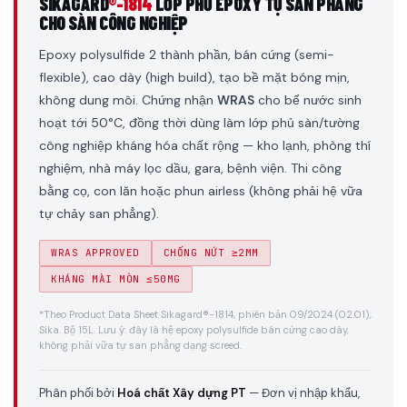
SIKAGARD
®-1814
LỚP PHỦ EPOXY TỰ SAN PHẲNG
CHO SÀN CÔNG NGHIỆP
Epoxy polysulfide 2 thành phần, bán cứng (semi-
flexible), cao dày (high build), tạo bề mặt bóng mịn,
không dung môi. Chứng nhận
WRAS
cho bể nước sinh
hoạt tới 50°C, đồng thời dùng làm lớp phủ sàn/tường
công nghiệp kháng hóa chất rộng — kho lạnh, phòng thí
nghiệm, nhà máy lọc dầu, gara, bệnh viện. Thi công
bằng cọ, con lăn hoặc phun airless (không phải hệ vữa
tự chảy san phẳng).
WRAS APPROVED
CHỐNG NỨT ≥2MM
KHÁNG MÀI MÒN ≤50MG
*Theo Product Data Sheet Sikagard®-1814, phiên bản 09/2024 (02.01),
Sika. Bộ 15L. Lưu ý: đây là hệ epoxy polysulfide bán cứng cao dày,
không phải vữa tự san phẳng dạng screed.
Phân phối bởi
Hoá chất Xây dựng PT
— Đơn vị nhập khẩu,