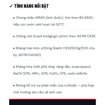
✓ TÍNH NĂNG NỔI BẬT
▸ Chứng nhận WRAS (Anh Quốc), thử theo BS 6920,
tiếp xúc nước sinh hoạt tới 50°C
▸ Chống nứt (crack bridging) ≥2mm theo ASTM C836
▸ Kháng mài mòn ≤50mg (bánh CS10/500g/500 chu
kỳ, ASTM D4060)
▸ Kháng hóa chất phổ rộng: xăng dầu, isopropanol,
NaOH 50%, HNO₃ 20%, H₂SO₄ 10%, nước biển/lợ
▸ Không hỗ trợ sự phát triển của vi khuẩn — phù hợp
môi trường yêu cầu vệ sinh cao