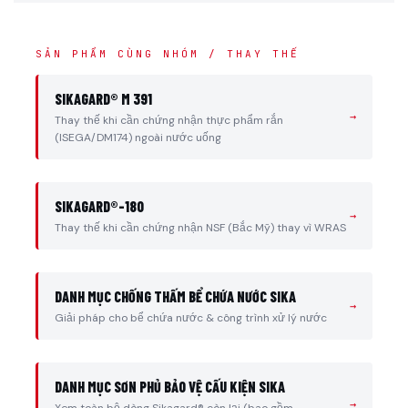
SẢN PHẨM CÙNG NHÓM / THAY THẾ
SIKAGARD® M 391
→
Thay thế khi cần chứng nhận thực phẩm rắn
(ISEGA/DM174) ngoài nước uống
SIKAGARD®-180
→
Thay thế khi cần chứng nhận NSF (Bắc Mỹ) thay vì WRAS
DANH MỤC CHỐNG THẤM BỂ CHỨA NƯỚC SIKA
→
Giải pháp cho bể chứa nước & công trình xử lý nước
DANH MỤC SƠN PHỦ BẢO VỆ CẤU KIỆN SIKA
→