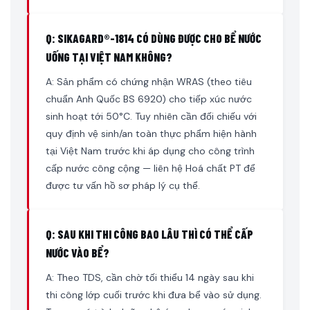
Q: SIKAGARD®-1814 CÓ DÙNG ĐƯỢC CHO BỂ NƯỚC
UỐNG TẠI VIỆT NAM KHÔNG?
A: Sản phẩm có chứng nhận WRAS (theo tiêu
chuẩn Anh Quốc BS 6920) cho tiếp xúc nước
sinh hoạt tới 50°C. Tuy nhiên cần đối chiếu với
quy định vệ sinh/an toàn thực phẩm hiện hành
tại Việt Nam trước khi áp dụng cho công trình
cấp nước công cộng — liên hệ Hoá chất PT để
được tư vấn hồ sơ pháp lý cụ thể.
Q: SAU KHI THI CÔNG BAO LÂU THÌ CÓ THỂ CẤP
NƯỚC VÀO BỂ?
A: Theo TDS, cần chờ tối thiểu 14 ngày sau khi
thi công lớp cuối trước khi đưa bể vào sử dụng.