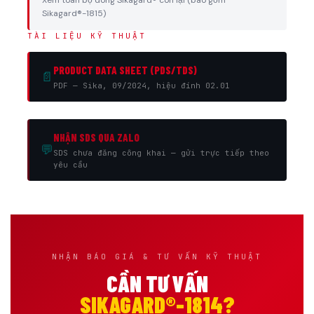
Xem toàn bộ dòng Sikagard® còn lại (bao gồm
Sikagard®-1815)
TÀI LIỆU KỸ THUẬT
PRODUCT DATA SHEET (PDS/TDS)
📄
PDF — Sika, 09/2024, hiệu đính 02.01
NHẬN SDS QUA ZALO
💬
SDS chưa đăng công khai — gửi trực tiếp theo
yêu cầu
NHẬN BÁO GIÁ & TƯ VẤN KỸ THUẬT
CẦN TƯ VẤN
SIKAGARD®-1814?