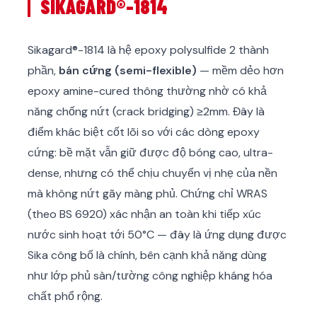
SIKAGARD®-1814
Sikagard®-1814 là hệ epoxy polysulfide 2 thành
phần,
bán cứng (semi-flexible)
— mềm dẻo hơn
epoxy amine-cured thông thường nhờ có khả
năng chống nứt (crack bridging) ≥2mm. Đây là
điểm khác biệt cốt lõi so với các dòng epoxy
cứng: bề mặt vẫn giữ được độ bóng cao, ultra-
dense, nhưng có thể chịu chuyển vị nhẹ của nền
mà không nứt gãy màng phủ. Chứng chỉ WRAS
(theo BS 6920) xác nhận an toàn khi tiếp xúc
nước sinh hoạt tới 50°C — đây là ứng dụng được
Sika công bố là chính, bên cạnh khả năng dùng
như lớp phủ sàn/tường công nghiệp kháng hóa
chất phổ rộng.