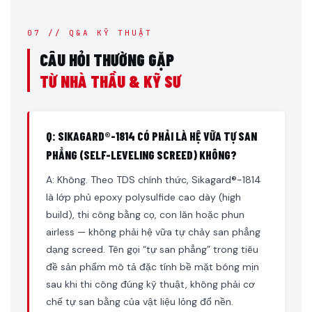
07 // Q&A KỸ THUẬT
CÂU HỎI THƯỜNG GẶP
TỪ NHÀ THẦU & KỸ SƯ
Q: SIKAGARD®-1814 CÓ PHẢI LÀ HỆ VỮA TỰ SAN
PHẲNG (SELF-LEVELING SCREED) KHÔNG?
A: Không. Theo TDS chính thức, Sikagard®-1814
là lớp phủ epoxy polysulfide cao dày (high
build), thi công bằng cọ, con lăn hoặc phun
airless — không phải hệ vữa tự chảy san phẳng
dạng screed. Tên gọi “tự san phẳng” trong tiêu
đề sản phẩm mô tả đặc tính bề mặt bóng mịn
sau khi thi công đúng kỹ thuật, không phải cơ
chế tự san bằng của vật liệu lỏng đổ nền.