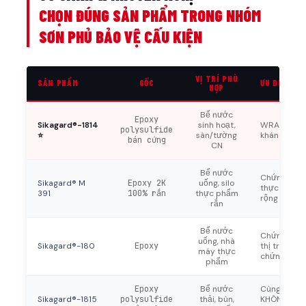
CHỌN ĐÚNG SẢN PHẨM TRONG NHÓM
SƠN PHỦ BẢO VỆ CẤU KIỆN
VỊ TRÍ PHÙ
SẢN PHẨM
GỐC
ƯU ĐIỂM
HỢP
Bể nước
Epoxy
Sikagard®-1814
sinh hoạt,
WRAS certi
polysulfide
⭐
sàn/tường
kháng mài 
bán cứng
CN
Bể nước
Chứng nhận
Sikagard® M
Epoxy 2K
uống, silo
thực phẩm 
391
100% rắn
thực phẩm
rộng hơn 1
rắn
Bể nước
Chứng nhận
uống, nhà
Sikagard®-180
Epoxy
thị trường 
máy thực
chứng nhận
phẩm
Epoxy
Bể nước
Cùng công 
Sikagard®-1815
polysulfide
thải, bùn,
KHÔNG chứn