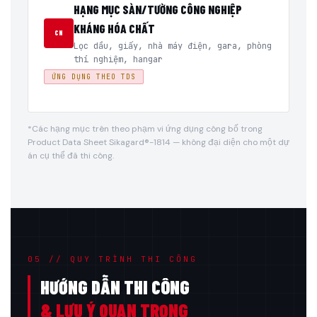
HẠNG MỤC SÀN/TƯỜNG CÔNG NGHIỆP
KHÁNG HÓA CHẤT
CN
Lọc dầu, giấy, nhà máy điện, gara, phòng
thí nghiệm, hangar
ỨNG DỤNG THEO TDS
*Các hạng mục trên theo phạm vi ứng dụng công bố trong
Product Data Sheet Sikagard®-1814 — không đại diện cho một dự
án cụ thể đã thi công.
05 // QUY TRÌNH THI CÔNG
HƯỚNG DẪN THI CÔNG
& LƯU Ý QUAN TRỌNG