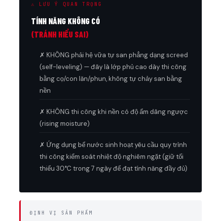
⚠ LƯU Ý QUAN TRỌNG
TÍNH NĂNG KHÔNG CÓ
(TRÁNH HIỂU SAI)
✗ KHÔNG phải hệ vữa tự san phẳng dạng screed
(self-leveling) — đây là lớp phủ cao dày thi công
bằng cọ/con lăn/phun, không tự chảy san bằng
nền
✗ KHÔNG thi công khi nền có độ ẩm dâng ngược
(rising moisture)
✗ Ứng dụng bể nước sinh hoạt yêu cầu quy trình
thi công kiểm soát nhiệt độ nghiêm ngặt (giữ tối
thiểu 30°C trong 7 ngày để đạt tính năng đầy đủ)
ĐỊNH VỊ SẢN PHẨM