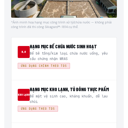
*Ảnh minh hoạ hạng mục công trình xử lý/chứa nước — không phải
công trình đã thi công Sikagard®-1814 cụ thể.
HẠNG MỤC BỂ CHỨA NƯỚC SINH HOẠT
H₂O
Bể bê tông/kim loại chứa nước uống, yêu
cầu chứng nhận WRAS
ỨNG DỤNG CHÍNH THEO TDS
HẠNG MỤC KHO LẠNH, TỦ ĐÔNG THỰC PHẨM
KHO LẠNH
Bề mặt vệ sinh cao, kháng khuẩn, dễ lau
chùi
ỨNG DỤNG THEO TDS