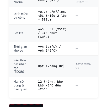
Không (Nil)
C1202-18
clorua
~0.25 L/m²/lớp,
Định mức
tối thiểu 2 lớp
—
thi công
= 500µm
~65 phút (25°C)
/ ~40 phút
—
Pot life
(40°C)
~9h (25°C) /
Thời gian
—
~6h (40°C)
khô se
Bền thời
tiết nhân
ASTM G53-
Đạt (kháng UV)
96
tạo
(500h)
12 tháng, kho
Hạn sử
khô +5°C đến
—
dụng &
+25°C
bảo quản