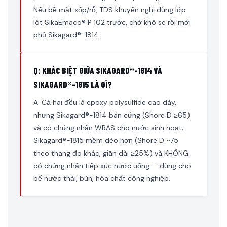
Nếu bề mặt xốp/rỗ, TDS khuyến nghị dùng lớp
lót SikaEmaco® P 102 trước, chờ khô se rồi mới
phủ Sikagard®-1814.
Q: KHÁC BIỆT GIỮA SIKAGARD®-1814 VÀ
SIKAGARD®-1815 LÀ GÌ?
A: Cả hai đều là epoxy polysulfide cao dày,
nhưng Sikagard®-1814 bán cứng (Shore D ≥65)
và có chứng nhận WRAS cho nước sinh hoạt;
Sikagard®-1815 mềm dẻo hơn (Shore D ~75
theo thang đo khác, giãn dài ≥25%) và KHÔNG
có chứng nhận tiếp xúc nước uống — dùng cho
bể nước thải, bùn, hóa chất công nghiệp.