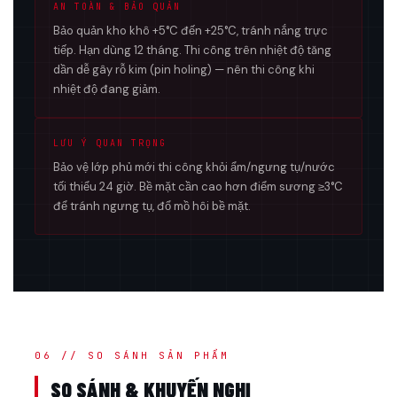
AN TOÀN & BẢO QUẢN
Bảo quản kho khô +5°C đến +25°C, tránh nắng trực
tiếp. Hạn dùng 12 tháng. Thi công trên nhiệt độ tăng
dần dễ gây rỗ kim (pin holing) — nên thi công khi
nhiệt độ đang giảm.
LƯU Ý QUAN TRỌNG
Bảo vệ lớp phủ mới thi công khỏi ẩm/ngưng tụ/nước
tối thiểu 24 giờ. Bề mặt cần cao hơn điểm sương ≥3°C
để tránh ngưng tụ, đổ mồ hôi bề mặt.
06 // SO SÁNH SẢN PHẨM
SO SÁNH & KHUYẾN NGHỊ