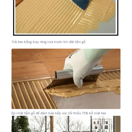
Trải keo bằng bay răng cưa trước khi đặt tấm gỗ
Ép chặt tấm gỗ để đảm bảo tiếp xúc tối thiểu 75% bề mặt keo