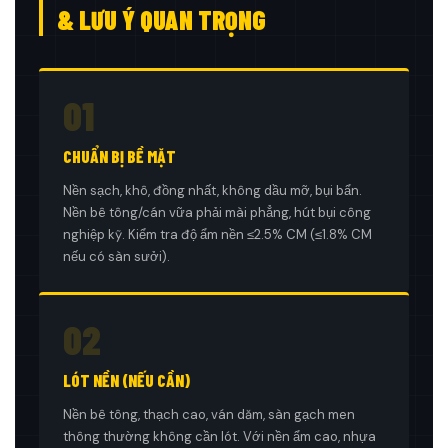
& LƯU Ý QUAN TRỌNG
01
CHUẨN BỊ BỀ MẶT
Nền sạch, khô, đồng nhất, không dầu mỡ, bụi bẩn.
Nền bê tông/cán vữa phải mài phẳng, hút bụi công
nghiệp kỹ. Kiểm tra độ ẩm nền ≤2.5% CM (≤1.8% CM
nếu có sàn sưởi).
02
LÓT NỀN (NẾU CẦN)
Nền bê tông, thạch cao, ván dăm, sàn gạch men
thông thường không cần lót. Với nền ẩm cao, nhựa