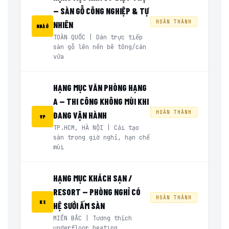
— SÀN GỖ CÔNG NGHIỆP & TỰ
HOÀN THÀNH
NHIÊN
NHÀ Ở
TOÀN QUỐC | Dán trực tiếp
sàn gỗ lên nền bê tông/cán
vữa
HẠNG MỤC VĂN PHÒNG HẠNG
A — THI CÔNG KHÔNG MÙI KHI
HOÀN THÀNH
ĐANG VẬN HÀNH
VP
TP.HCM, HÀ NỘI | Cải tạo
sàn trong giờ nghỉ, hạn chế
mùi
HẠNG MỤC KHÁCH SẠN /
RESORT — PHÒNG NGHỈ CÓ
HOÀN THÀNH
KS
HỆ SƯỞI ẤM SÀN
MIỀN BẮC | Tương thích
underfloor heating