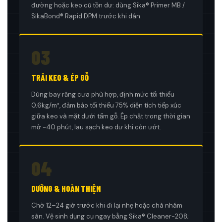
đường hoặc keo cũ tồn dư: dùng Sika® Primer MB /
SikaBond® Rapid DPM trước khi dán.
03
TRẢI KEO & ÉP GỖ
Dùng bay răng cưa phù hợp, định mức tối thiểu
0.6kg/m², đảm bảo tối thiểu 75% diện tích tiếp xúc
giữa keo và mặt dưới tấm gỗ. Ép chặt trong thời gian
mở ~40 phút, lau sạch keo dư khi còn ướt.
04
DƯỠNG & HOÀN THIỆN
Chờ 12–24 giờ trước khi đi lại nhẹ hoặc chà nhám
sàn. Vệ sinh dụng cụ ngay bằng Sika® Cleaner-208;