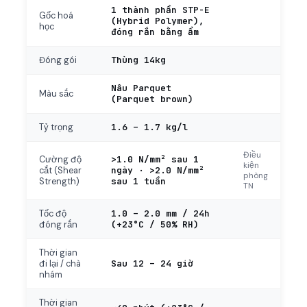
1 thành phần STP-E
Gốc hoá
(Hybrid Polymer),
học
đóng rắn bằng ẩm
Thùng 14kg
Đóng gói
Nâu Parquet
Màu sắc
(Parquet brown)
1.6 – 1.7 kg/l
Tỷ trọng
Điều
>1.0 N/mm² sau 1
Cường độ
kiện
ngày · >2.0 N/mm²
cắt (Shear
phòng
sau 1 tuần
Strength)
TN
1.0 – 2.0 mm / 24h
Tốc độ
(+23°C / 50% RH)
đóng rắn
Thời gian
Sau 12 – 24 giờ
đi lại / chà
nhám
Thời gian