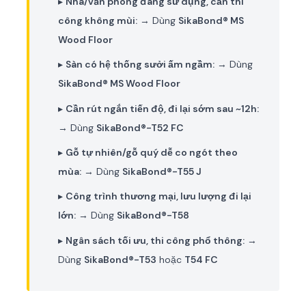
▸
Nhà/văn phòng đang sử dụng, cần thi
công không mùi:
→ Dùng
SikaBond® MS
Wood Floor
▸
Sàn có hệ thống sưởi ấm ngầm:
→ Dùng
SikaBond® MS Wood Floor
▸
Cần rút ngắn tiến độ, đi lại sớm sau ~12h:
→ Dùng
SikaBond®-T52 FC
▸
Gỗ tự nhiên/gỗ quý dễ co ngót theo
mùa:
→ Dùng
SikaBond®-T55 J
▸
Công trình thương mại, lưu lượng đi lại
lớn:
→ Dùng
SikaBond®-T58
▸
Ngân sách tối ưu, thi công phổ thông:
→
Dùng
SikaBond®-T53
hoặc
T54 FC