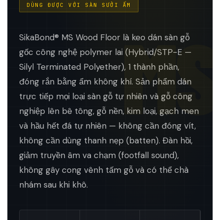
DÙNG ĐƯỢC VỚI SÀN SƯỞI ẤM
MS
SikaBond® MS Wood Floor là keo dán sàn gỗ
gốc công nghệ polymer lai (Hybrid/STP-E —
Silyl Terminated Polyether), 1 thành phần,
đóng rắn bằng ẩm không khí. Sản phẩm dán
trực tiếp mọi loại sàn gỗ tự nhiên và gỗ công
nghiệp lên bê tông, gỗ nền, kim loại, gạch men
và hầu hết đá tự nhiên — không cần đóng vít,
không cần dùng thanh nẹp (batten). Đàn hồi,
giảm truyền âm va chạm (footfall sound),
không gây cong vênh tấm gỗ và có thể chà
nhám sau khi khô.