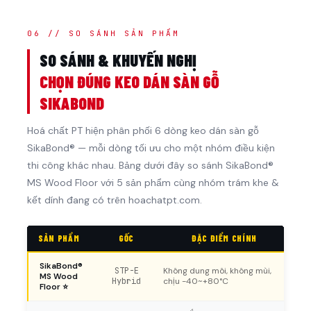
06 // SO SÁNH SẢN PHẨM
SO SÁNH & KHUYẾN NGHỊ
CHỌN ĐÚNG KEO DÁN SÀN GỖ
SIKABOND
Hoá chất PT hiện phân phối 6 dòng keo dán sàn gỗ
SikaBond® — mỗi dòng tối ưu cho một nhóm điều kiện
thi công khác nhau. Bảng dưới đây so sánh SikaBond®
MS Wood Floor với 5 sản phẩm cùng nhóm trám khe &
kết dính đang có trên hoachatpt.com.
SẢN PHẨM
GỐC
ĐẶC ĐIỂM CHÍNH
SikaBond®
STP-E
Không dung môi, không mùi,
MS Wood
Hybrid
chịu -40~+80°C
Floor ⭐