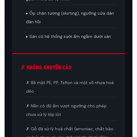
▸ Ốp chân tường (skirting), ngưỡng cửa dán
đàn hồi
▸ Sàn có hệ thống sưởi ấm ngầm dưới sàn
✗ KHÔNG KHUYẾN CÁO
✗ Bề mặt PE, PP, Teflon và một số nhựa hoá
dẻo
✗ Nền có độ ẩm vượt ngưỡng cho phép
chưa xử lý lớp lót
✗ Gỗ đã xử lý hoá chất (amoniac, chất bảo