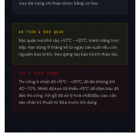
keo đã cứng chỉ tháo được bằng cơ học.
AN TOÀN & BẢO QUẢN
Bảo quản nơi khô ráo, +10°C ~ +25°C, tránh nắng trực
tiếp. Hạn dùng 9 tháng kể từ ngày sản xuất nếu còn
nguyên bao bì kín. Đeo găng tay bảo hộ khi thao tác.
LƯU Ý QUAN TRỌNG
Thi công ở nhiệt độ +15°C ~ +35°C, độ ẩm không khí
40–70%. Nhiệt độ keo tối thiểu +15°C để đảm bảo độ
dẻo thi công. Với gỗ đã xử lý hoá chất/dầu cao, cần
xác nhận kỹ thuật từ Sika trước khi dùng.