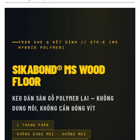
TRÁM KHE & KẾT DÍNH // STP-E (MS
HYBRID POLYMER)
SIKABOND® MS WOOD
FLOOR
KEO DÁN SÀN GỖ POLYMER LAI — KHÔNG
DUNG MÔI, KHÔNG CẦN ĐÓNG VÍT
1 THÀNH PHẦN
KHÔNG DUNG MÔI · KHÔNG MÙI