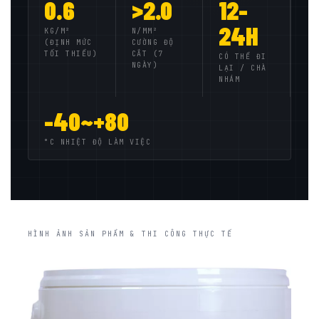
0.6
>2.0
12-
24H
KG/M²
N/MM²
(ĐỊNH MỨC
CƯỜNG ĐỘ
TỐI THIỂU)
CẮT (7
CÓ THỂ ĐI
NGÀY)
LẠI / CHÀ
NHÁM
-40~+80
°C NHIỆT ĐỘ LÀM VIỆC
HÌNH ẢNH SẢN PHẨM & THI CÔNG THỰC TẾ