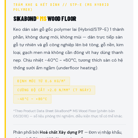
TRÁM KHE & KẾT DÍNH // STP-E (MS HYBRID
POLYMER)
SIKABOND
® MS
WOOD FLOOR
Keo dán sàn gỗ gốc polymer lai (Hybrid/STP-E) 1 thành
phần, không dung môi, không mùi — dán trực tiếp sàn
gỗ tự nhiên và gỗ công nghiệp lên bê tông, gỗ nền, kim
loại, gạch men mà không cần đóng vít hay dùng thanh
nẹp. Chịu nhiệt -40°C ~ +80°C, tương thích sàn có hệ
thống sưởi ấm ngầm (underfloor heating).
ĐỊNH MỨC TỪ 0.6 KG/M²
CƯỜNG ĐỘ CẮT >2.0 N/MM² (7 NGÀY)
-40°C ~ +80°C
*Theo Product Data Sheet SikaBond® MS Wood Floor (phiên bản
05/2018) — số liệu phòng thí nghiệm, điều kiện thực tế có thể khác.
Phân phối bởi
Hoá chất Xây dựng PT
— Đơn vị nhập khẩu,