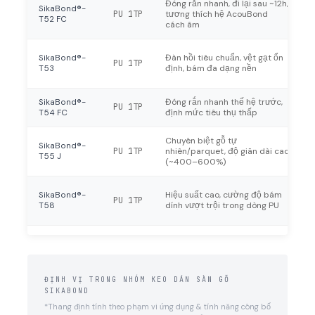
Đóng rắn nhanh, đi lại sau ~12h,
SikaBond®-
PU 1TP
tương thích hệ AcouBond
T52 FC
cách âm
SikaBond®-
Đàn hồi tiêu chuẩn, vệt gạt ổn
PU 1TP
T53
định, bám đa dạng nền
SikaBond®-
Đóng rắn nhanh thế hệ trước,
PU 1TP
T54 FC
định mức tiêu thụ thấp
Chuyên biệt gỗ tự
SikaBond®-
PU 1TP
nhiên/parquet, độ giãn dài cao
T55 J
(~400–600%)
SikaBond®-
Hiệu suất cao, cường độ bám
PU 1TP
T58
dính vượt trội trong dòng PU
ĐỊNH VỊ TRONG NHÓM KEO DÁN SÀN GỖ
SIKABOND
*Thang định tính theo phạm vi ứng dụng & tính năng công bố