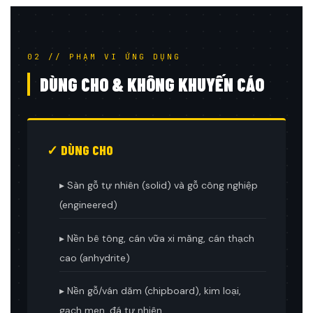
02 // PHẠM VI ỨNG DỤNG
DÙNG CHO & KHÔNG KHUYẾN CÁO
✓ DÙNG CHO
▸ Sàn gỗ tự nhiên (solid) và gỗ công nghiệp
(engineered)
▸ Nền bê tông, cán vữa xi măng, cán thạch
cao (anhydrite)
▸ Nền gỗ/ván dăm (chipboard), kim loại,
gạch men, đá tự nhiên