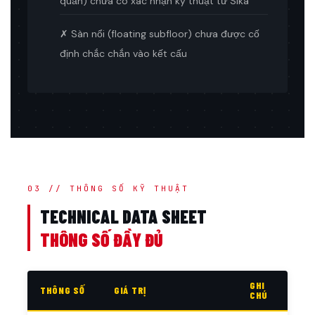
quản) chưa có xác nhận kỹ thuật từ Sika
✗ Sàn nổi (floating subfloor) chưa được cố
định chắc chắn vào kết cấu
03 // THÔNG SỐ KỸ THUẬT
TECHNICAL DATA SHEET
THÔNG SỐ ĐẦY ĐỦ
GHI
THÔNG SỐ
GIÁ TRỊ
CHÚ