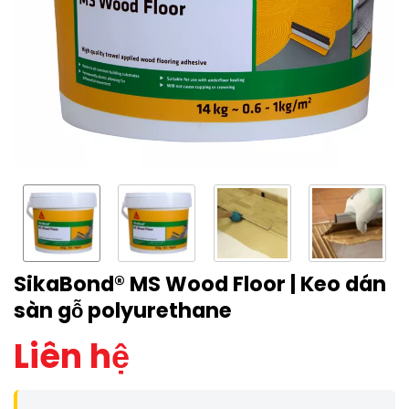
SikaBond® MS Wood Floor | Keo dán
sàn gỗ polyurethane
Liên hệ