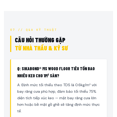
07 // Q&A KỸ THUẬT
CÂU HỎI THƯỜNG GẶP
TỪ NHÀ THẦU & KỸ SƯ
Q: SIKABOND® MS WOOD FLOOR TIÊU TỐN BAO
NHIÊU KEO CHO 1M² SÀN?
A: Định mức tối thiểu theo TDS là 0.6kg/m² với
bay răng cưa phù hợp, đảm bảo tối thiểu 75%
diện tích tiếp xúc keo — mặt bay răng cưa lớn
hơn hoặc bề mặt gồ ghề sẽ tăng định mức thực
tế.