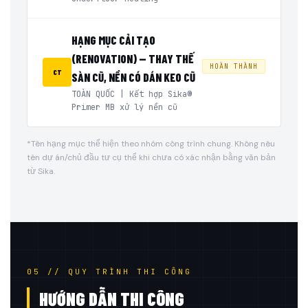
HẠNG MỤC CẢI TẠO
(RENOVATION) — THAY THẾ
HOÀN THÀNH
CT
SÀN CŨ, NỀN CÓ DÁN KEO CŨ
TOÀN QUỐC | Kết hợp Sika®
Primer MB xử lý nền cũ
*Tên hạng mục thể hiện theo nhóm công trình chung. Không nêu
tên dự án/chủ đầu tư cụ thể khi chưa có xác nhận bằng văn bản
từ Sika.
05 // QUY TRÌNH THI CÔNG
HƯỚNG DẪN THI CÔNG