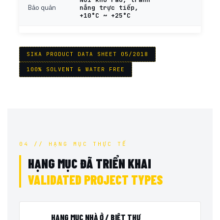
nắng trực tiếp,
Bảo quản
+10°C ~ +25°C
SIKA PRODUCT DATA SHEET 05/2018
100% SOLVENT & WATER FREE
04 // HẠNG MỤC THỰC TẾ
HẠNG MỤC ĐÃ TRIỂN KHAI
VALIDATED PROJECT TYPES
HẠNG MỤC NHÀ Ở / BIỆT THỰ