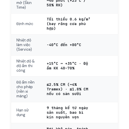
~40 phút (+23°C /
mở (Skin
50% RH)
Time)
Tối thiểu 0.6 kg/m²
(bay răng cưa phù
Định mức
hợp)
Nhiệt độ
-40°C đến +80°C
làm việc
(Service)
Nhiệt độ &
+15°C ~ +35°C · Độ
độ ẩm thi
ẩm KK 40–70%
công
Độ ẩm nền
≤2.5% CM (~4%
cho phép
Tramex) · ≤1.8% CM
(nền xi
nếu có sàn sưởi
măng)
9 tháng kể từ ngày
Hạn sử
sản xuất, bao bì
dụng
kín nguyên vẹn
Nơi khô ráo, tránh