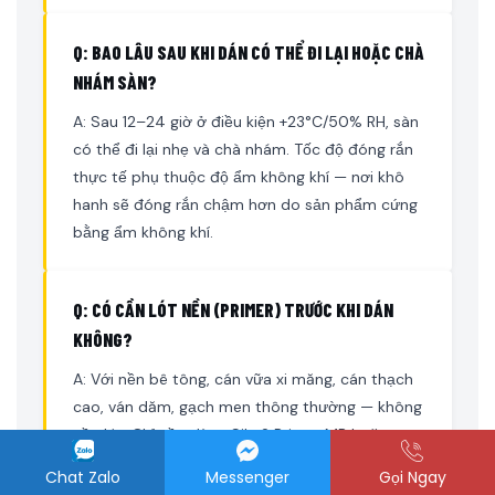
Q: BAO LÂU SAU KHI DÁN CÓ THỂ ĐI LẠI HOẶC CHÀ
NHÁM SÀN?
A: Sau 12–24 giờ ở điều kiện +23°C/50% RH, sàn
có thể đi lại nhẹ và chà nhám. Tốc độ đóng rắn
thực tế phụ thuộc độ ẩm không khí — nơi khô
hanh sẽ đóng rắn chậm hơn do sản phẩm cứng
bằng ẩm không khí.
Q: CÓ CẦN LÓT NỀN (PRIMER) TRƯỚC KHI DÁN
KHÔNG?
A: Với nền bê tông, cán vữa xi măng, cán thạch
cao, ván dăm, gạch men thông thường — không
cần lót. Chỉ cần dùng Sika® Primer MB hoặc
SikaBond® Rapid DPM khi nền có độ ẩm cao
Chat Zalo
Messenger
Gọi Ngay
vượt ngưỡng, mặt nhựa đường (mastic asphalt),