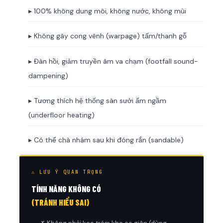
▸ 100% không dung môi, không nước, không mùi
▸ Không gây cong vênh (warpage) tấm/thanh gỗ
▸ Đàn hồi, giảm truyền âm va chạm (footfall sound-
dampening)
▸ Tương thích hệ thống sàn sưởi ấm ngầm
(underfloor heating)
▸ Có thể chà nhám sau khi đóng rắn (sandable)
⚠ LƯU Ý QUAN TRỌNG
TÍNH NĂNG KHÔNG CÓ
(TRÁNH HIỂU SAI)