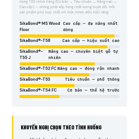
trong TDS chính hãng (Cơ bản → Tiêu chuẩn → Nâng cao →
Cao cấp) — không phải xếp hạng chất lượng tuyệt đối, mỗi
sản phẩm phù hợp nhất với một nhóm điều kiện riêng.
SikaBond® MS Wood
Cao cấp — đa năng nhất
Floor
dòng
SikaBond®-T58
Cao cấp — hiệu suất cao
SikaBond®-
Nâng cao — chuyên biệt gỗ tự
T55 J
nhiên
SikaBond®-T52 FC
Nâng cao — đóng rắn nhanh
SikaBond®-T53
Tiêu chuẩn — phổ thông
SikaBond®-T54 FC
Cơ bản — thế hệ trước
KHUYẾN NGHỊ CHỌN THEO TÌNH HUỐNG