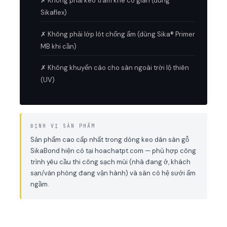
✗ Không phải keo trám khe co giãn (dùng
Sikaflex)
✗ Không phải lớp lót chống ẩm (dùng Sika® Primer
MB khi cần)
✗ Không khuyến cáo cho sàn ngoài trời lộ thiên
(UV)
ĐỊNH VỊ SẢN PHẨM
Sản phẩm cao cấp nhất trong dòng keo dán sàn gỗ
SikaBond hiện có tại hoachatpt.com — phù hợp công
trình yêu cầu thi công sạch mùi (nhà đang ở, khách
sạn/văn phòng đang vận hành) và sàn có hệ sưởi ấm
ngầm.