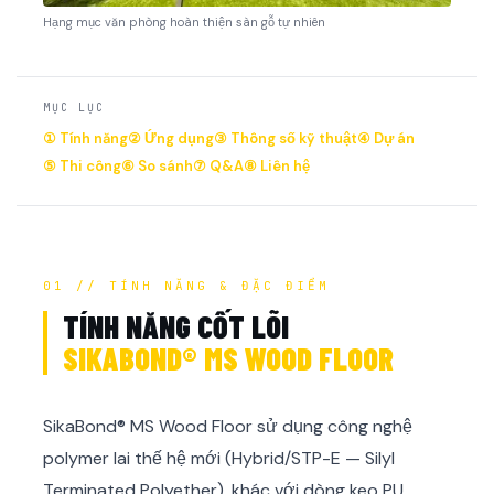
Hạng mục văn phòng hoàn thiện sàn gỗ tự nhiên
MỤC LỤC
① Tính năng
② Ứng dụng
③ Thông số kỹ thuật
④ Dự án
⑤ Thi công
⑥ So sánh
⑦ Q&A
⑧ Liên hệ
01 // TÍNH NĂNG & ĐẶC ĐIỂM
TÍNH NĂNG CỐT LÕI
SIKABOND® MS WOOD FLOOR
SikaBond® MS Wood Floor sử dụng công nghệ
polymer lai thế hệ mới (Hybrid/STP-E — Silyl
Terminated Polyether), khác với dòng keo PU