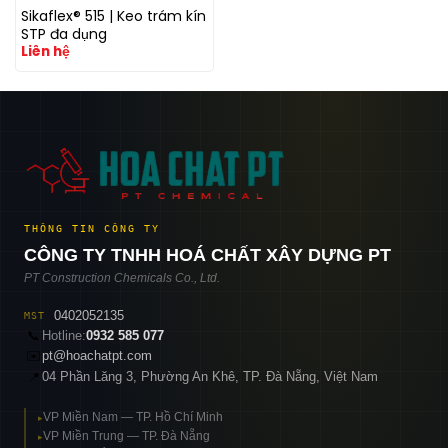
Sikaflex® 515 | Keo trám kín
STP đa dụng
Liên hệ
THÔNG TIN CÔNG TY
CÔNG TY TNHH HOÁ CHẤT XÂY DỰNG PT
PT Construction Chemicals Co., Ltd.
0402052135
MST
📞
Hotline:
0932 585 077
✉️
pt@hoachatpt.com
04 Phần Lăng 3, Phường An Khê, TP. Đà Nẵng, Việt Nam
📍
VP Miền Nam — TP. Hồ Chí Minh
▸
VP Miền Trung — TP. Đà Nẵng
▸