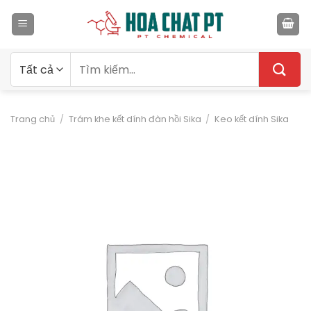
Bỏ
qua
nội
dung
Tìm
kiếm:
Trang chủ
/
Trám khe kết dính đàn hồi Sika
/
Keo kết dính Sika