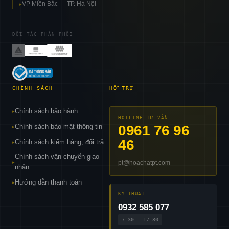
VP Miền Bắc — TP. Hà Nội
▸
ĐỐI TÁC PHÂN PHỐI
CHÍNH SÁCH
HỖ TRỢ
Chính sách bảo hành
▸
HOTLINE TƯ VẤN
Chính sách bảo mật thông tin
0961 76 96
▸
46
Chính sách kiểm hàng, đổi trả
▸
Chính sách vận chuyển giao
pt@hoachatpt.com
▸
nhận
Hướng dẫn thanh toán
▸
KỸ THUẬT
0932 585 077
7:30 – 17:30