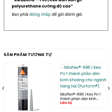
polyurethane cường độ cao”
Bạn phải
đăng nhập
để gửi đánh giá.
SẢN PHẨM TƯƠNG TỰ
Sikaflex®-696 | Keo PU 1
thành phần dán kính
Liên hệ
khoáng cho ngành hàng
hải (Purform®)