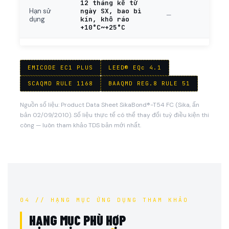
12 tháng kể từ
ngày SX, bao bì
Hạn sử
—
kín, khô ráo
dụng
+10°C~+25°C
EMICODE EC1 PLUS
LEED® EQc 4.1
SCAQMD RULE 1168
BAAQMD REG.8 RULE 51
Nguồn số liệu: Product Data Sheet SikaBond®-T54 FC (Sika, ấn
bản 02/09/2010). Số liệu thực tế có thể thay đổi tuỳ điều kiện thi
công — luôn tham khảo TDS bản mới nhất.
04 // HẠNG MỤC ỨNG DỤNG THAM KHẢO
HẠNG MỤC PHÙ HỢP