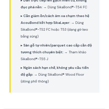
▸
Dán trực tiếp lên gạch men cũ, không
đục phá nền:
→ Dùng SikaBond®-T54 FC
▸
Cần giảm ồn/cách âm va chạm theo hệ
AcouBond kết hợp SikaLayer:
→ Dùng
SikaBond®-T52 FC hoặc T53 (dạng gờ keo
bằng súng)
▸
Sàn gỗ tự nhiên/parquet cao cấp cần độ
tương thích chuyên biệt:
→ Tham khảo
SikaBond®-T55 J
▸
Ngân sách hạn chế, không yêu cầu tiến
độ gấp:
→ Dùng SikaBond® Wood Floor
(dòng phổ thông)