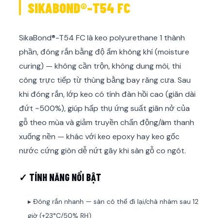
SIKABOND®-T54 FC
SikaBond®-T54 FC là keo polyurethane 1 thành
phần, đóng rắn bằng độ ẩm không khí (moisture
curing) — không cần trộn, không dung môi, thi
công trực tiếp từ thùng bằng bay răng cưa. Sau
khi đóng rắn, lớp keo có tính đàn hồi cao (giãn dài
đứt ~500%), giúp hấp thụ ứng suất giãn nở của
gỗ theo mùa và giảm truyền chấn động/âm thanh
xuống nền — khác với keo epoxy hay keo gốc
nước cứng giòn dễ nứt gãy khi sàn gỗ co ngót.
✓ TÍNH NĂNG NỔI BẬT
▸ Đóng rắn nhanh — sàn có thể đi lại/chà nhám sau 12
giờ (+23°C/50% RH)