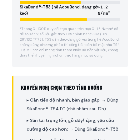
SikaBond®-T53 (hệ AcouBond, dạng gờ
~1.2
keo)
N/mm²
*Thang 0–100% quy đổi trực quan trên trục 0–1.8 N/mm² để
dễ so sánh; số liệu gốc theo TDS chính hãng Sika (DIN
281/ISO 17178). T53 dán theo dạng gờ keo trong hệ AcouBond,
không cùng phương pháp thi công trải toàn bề mặt như T54
FC/T58 nên chỉ mang tính tham khảo độ bền vật liệu, không
thay thế khuyến nghị chọn theo hạng mục sử dụng.
KHUYẾN NGHỊ CHỌN THEO TÌNH HUỐNG
▸
Cần tiến độ nhanh, bàn giao gấp:
→ Dùng
SikaBond®-T54 FC (chà nhám sau 12h)
▸
Sàn tải trọng lớn, gỗ dày/nặng, yêu cầu
cường độ cao hơn:
→ Dùng SikaBond®-T58