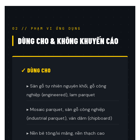
02 // PHẠM VI ỨNG DỤNG
DÙNG CHO & KHÔNG KHUYẾN CÁO
✓ DÙNG CHO
▸ Sàn gỗ tự nhiên nguyên khối, gỗ công
nghiệp (engineered), lam parquet
▸ Mosaic parquet, sàn gỗ công nghiệp
(industrial parquet), ván dăm (chipboard)
▸ Nền bê tông/xi măng, nền thạch cao