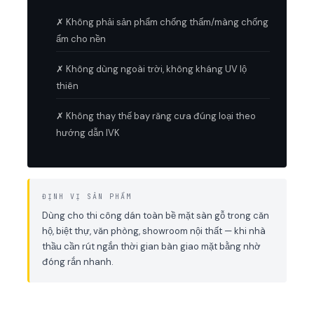
✗ Không phải sản phẩm chống thấm/màng chống
ẩm cho nền
✗ Không dùng ngoài trời, không kháng UV lộ
thiên
✗ Không thay thế bay răng cưa đúng loại theo
hướng dẫn IVK
ĐỊNH VỊ SẢN PHẨM
Dùng cho thi công dán toàn bề mặt sàn gỗ trong căn
hộ, biệt thự, văn phòng, showroom nội thất — khi nhà
thầu cần rút ngắn thời gian bàn giao mặt bằng nhờ
đóng rắn nhanh.