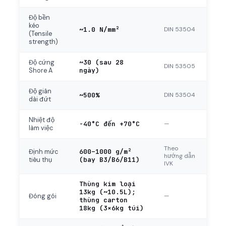
Độ bền
kéo
~1.0 N/mm²
DIN 53504
(Tensile
strength)
~30 (sau 28
Độ cứng
DIN 53505
ngày)
Shore A
Độ giãn
~500%
DIN 53504
dài đứt
Nhiệt độ
-40°C đến +70°C
—
làm việc
Theo
600–1000 g/m²
Định mức
hướng dẫn
(bay B3/B6/B11)
tiêu thụ
IVK
Thùng kim loại
13kg (~10.5L);
—
Đóng gói
thùng carton
18kg (3×6kg túi)