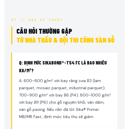
07 // Q&A KỸ THUẬT
CÂU HỎI THƯỜNG GẶP
TỪ NHÀ THẦU & ĐỘI THI CÔNG SÀN GỖ
Q: ĐỊNH MỨC SIKABOND®-T54 FC LÀ BAO NHIÊU
KG/M²?
A: 600–800 g/m² với bay răng cưa B3 (lam
parquet, mosaic parquet, industrial parquet);
700–900 g/m² với bay B6 (P4); 800–1000 g/m²
với bay B11 (P6) cho gỗ nguyên khối, ván dăm,
sàn gỗ paving. Nếu nền đã lót Sika® Primer
MB/MR Fast, định mức tiêu thụ sẽ giảm.