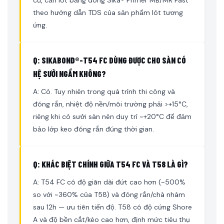
theo hướng dẫn TDS của sản phẩm lót tương
ứng.
Q: SIKABOND®-T54 FC DÙNG ĐƯỢC CHO SÀN CÓ
HỆ SƯỞI NGẦM KHÔNG?
A: Có. Tuy nhiên trong quá trình thi công và
đóng rắn, nhiệt độ nền/môi trường phải >+15°C,
riêng khi có sưởi sàn nên duy trì ~+20°C để đảm
bảo lớp keo đóng rắn đúng thời gian.
Q: KHÁC BIỆT CHÍNH GIỮA T54 FC VÀ T58 LÀ GÌ?
A: T54 FC có độ giãn dài đứt cao hơn (~500%
so với ~360% của T58) và đóng rắn/chà nhám
sau 12h — ưu tiên tiến độ. T58 có độ cứng Shore
A và độ bền cắt/kéo cao hơn, định mức tiêu thụ