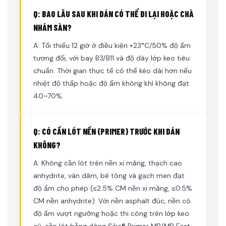
Q: BAO LÂU SAU KHI DÁN CÓ THỂ ĐI LẠI HOẶC CHÀ
NHÁM SÀN?
A: Tối thiểu 12 giờ ở điều kiện +23°C/50% độ ẩm
tương đối, với bay B3/B11 và độ dày lớp keo tiêu
chuẩn. Thời gian thực tế có thể kéo dài hơn nếu
nhiệt độ thấp hoặc độ ẩm không khí không đạt
40–70%.
Q: CÓ CẦN LÓT NỀN (PRIMER) TRƯỚC KHI DÁN
KHÔNG?
A: Không cần lót trên nền xi măng, thạch cao
anhydrite, ván dăm, bê tông và gạch men đạt
độ ẩm cho phép (≤2.5% CM nền xi măng, ≤0.5%
CM nền anhydrite). Với nền asphalt đúc, nền có
độ ẩm vượt ngưỡng hoặc thi công trên lớp keo
cũ, cần lót bằng dòng Sika® Primer MB/MR Fast