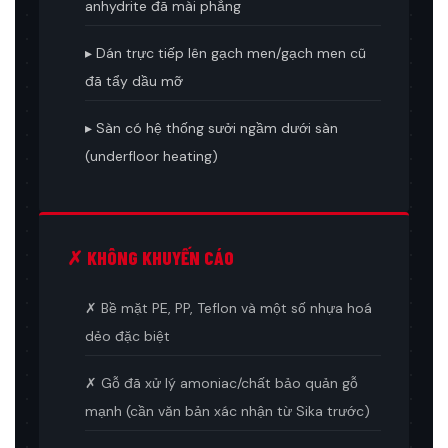
anhydrite đã mài phẳng
▸ Dán trực tiếp lên gạch men/gạch men cũ
đã tẩy dầu mỡ
▸ Sàn có hệ thống sưởi ngầm dưới sàn
(underfloor heating)
✗ KHÔNG KHUYẾN CÁO
✗ Bề mặt PE, PP, Teflon và một số nhựa hoá
dẻo đặc biệt
✗ Gỗ đã xử lý amoniac/chất bảo quản gỗ
mạnh (cần văn bản xác nhận từ Sika trước)