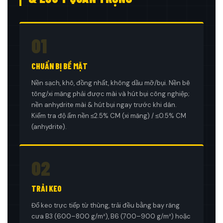
01
CHUẨN BỊ BỀ MẶT
Nền sạch, khô, đồng nhất, không dầu mỡ/bụi. Nền bê
tông/xi măng phải được mài và hút bụi công nghiệp;
nền anhydrite mài & hút bụi ngay trước khi dán.
Kiểm tra độ ẩm nền ≤2.5% CM (xi măng) / ≤0.5% CM
(anhydrite).
02
TRẢI KEO
Đổ keo trực tiếp từ thùng, trải đều bằng bay răng
cưa B3 (600–800 g/m²), B6 (700–900 g/m²) hoặc