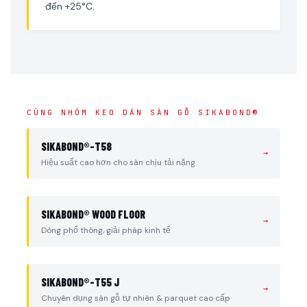
đến +25°C.
CÙNG NHÓM KEO DÁN SÀN GỖ SIKABOND®
SIKABOND®-T58
→
Hiệu suất cao hơn cho sàn chịu tải nặng
SIKABOND® WOOD FLOOR
→
Dòng phổ thông, giải pháp kinh tế
SIKABOND®-T55 J
→
Chuyên dụng sàn gỗ tự nhiên & parquet cao cấp