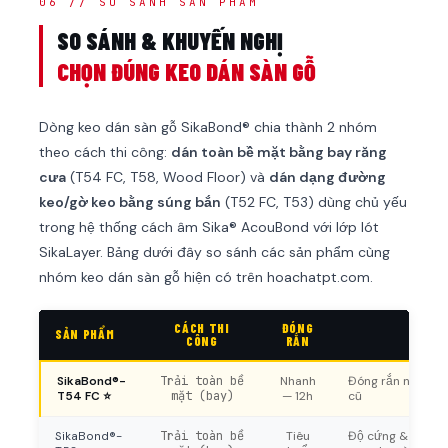
06 // SO SÁNH SẢN PHẨM
SO SÁNH & KHUYẾN NGHỊ
CHỌN ĐÚNG KEO DÁN SÀN GỖ
Dòng keo dán sàn gỗ SikaBond® chia thành 2 nhóm
theo cách thi công:
dán toàn bề mặt bằng bay răng
cưa
(T54 FC, T58, Wood Floor) và
dán dạng đường
keo/gờ keo bằng súng bắn
(T52 FC, T53) dùng chủ yếu
trong hệ thống cách âm Sika® AcouBond với lớp lót
SikaLayer. Bảng dưới đây so sánh các sản phẩm cùng
nhóm keo dán sàn gỗ hiện có trên hoachatpt.com.
CÁCH THI
ĐÓNG
SẢN PHẨM
ƯU
CÔNG
RẮN
SikaBond®-
Trải toàn bề
Nhanh
Đóng rắn nhanh, 
T54 FC ⭐
mặt (bay)
— 12h
cũ
SikaBond®-
Trải toàn bề
Tiêu
Độ cứng & độ bền