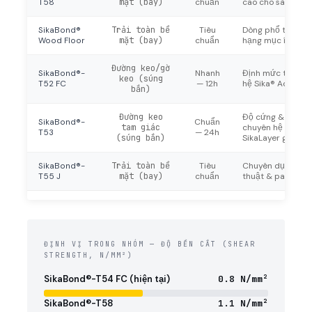
T58
mặt (bay)
chuẩn
cao cho sàn tải t
SikaBond®
Trải toàn bề
Tiêu
Dòng phổ thông —
Wood Floor
mặt (bay)
chuẩn
hạng mục ít yêu c
Đường keo/gờ
SikaBond®-
Nhanh
Định mức thấp (
keo (súng
T52 FC
— 12h
hệ Sika® AcouBo
bắn)
Đường keo
Độ cứng & độ bề
SikaBond®-
Chuẩn
tam giác
chuyên hệ AcouBo
T53
— 24h
(súng bắn)
SikaLayer giảm ồ
SikaBond®-
Trải toàn bề
Tiêu
Chuyên dụng cho 
T55 J
mặt (bay)
chuẩn
thuật & parquet
ĐỊNH VỊ TRONG NHÓM — ĐỘ BỀN CẮT (SHEAR
STRENGTH, N/MM²)
SikaBond®-T54 FC (hiện tại)
0.8 N/mm²
SikaBond®-T58
1.1 N/mm²