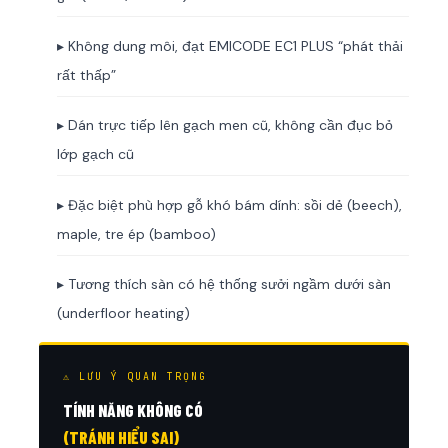
▸ Không dung môi, đạt EMICODE EC1 PLUS “phát thải
rất thấp”
▸ Dán trực tiếp lên gạch men cũ, không cần đục bỏ
lớp gạch cũ
▸ Đặc biệt phù hợp gỗ khó bám dính: sồi dẻ (beech),
maple, tre ép (bamboo)
▸ Tương thích sàn có hệ thống sưởi ngầm dưới sàn
(underfloor heating)
⚠ LƯU Ý QUAN TRỌNG
TÍNH NĂNG KHÔNG CÓ
(TRÁNH HIỂU SAI)