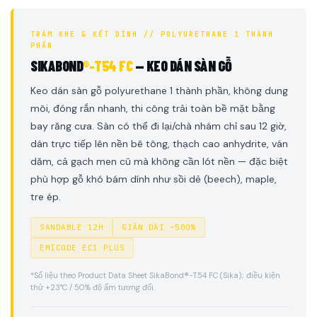
TRÁM KHE & KẾT DÍNH // POLYURETHANE 1 THÀNH
PHẦN
SIKABOND
®-T54 FC
— KEO DÁN SÀN GỖ
Keo dán sàn gỗ polyurethane 1 thành phần, không dung
môi, đóng rắn nhanh, thi công trải toàn bề mặt bằng
bay răng cưa. Sàn có thể đi lại/chà nhám chỉ sau 12 giờ,
dán trực tiếp lên nền bê tông, thạch cao anhydrite, ván
dăm, cả gạch men cũ mà không cần lót nền — đặc biệt
phù hợp gỗ khó bám dính như sồi dẻ (beech), maple,
tre ép.
SANDABLE 12H
GIÃN DÀI ~500%
EMICODE EC1 PLUS
*Số liệu theo Product Data Sheet SikaBond®-T54 FC (Sika); điều kiện
thử +23°C / 50% độ ẩm tương đối.