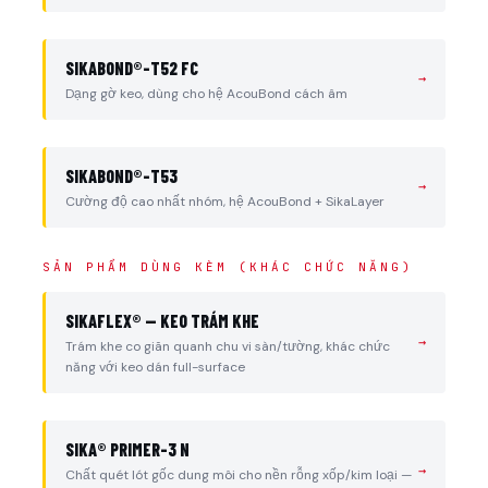
SIKABOND®-T52 FC
→
Dạng gờ keo, dùng cho hệ AcouBond cách âm
SIKABOND®-T53
→
Cường độ cao nhất nhóm, hệ AcouBond + SikaLayer
SẢN PHẨM DÙNG KÈM (KHÁC CHỨC NĂNG)
SIKAFLEX® — KEO TRÁM KHE
→
Trám khe co giãn quanh chu vi sàn/tường, khác chức
năng với keo dán full-surface
SIKA® PRIMER-3 N
→
Chất quét lót gốc dung môi cho nền rỗng xốp/kim loại —