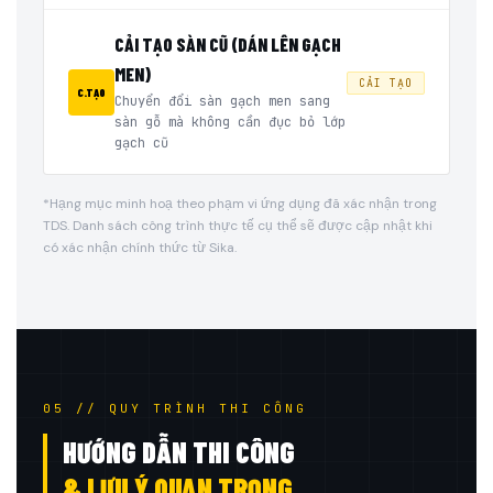
CẢI TẠO SÀN CŨ (DÁN LÊN GẠCH
MEN)
CẢI TẠO
C.TẠO
Chuyển đổi sàn gạch men sang
sàn gỗ mà không cần đục bỏ lớp
gạch cũ
*Hạng mục minh hoạ theo phạm vi ứng dụng đã xác nhận trong
TDS. Danh sách công trình thực tế cụ thể sẽ được cập nhật khi
có xác nhận chính thức từ Sika.
05 // QUY TRÌNH THI CÔNG
HƯỚNG DẪN THI CÔNG
& LƯU Ý QUAN TRỌNG