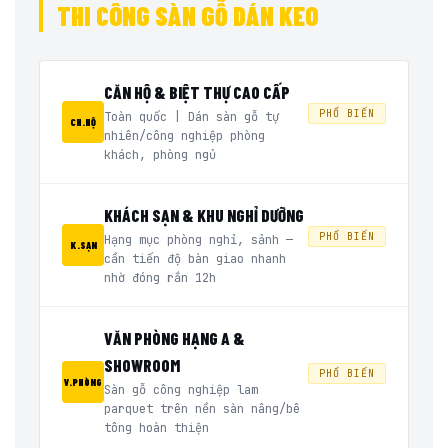
THI CÔNG SÀN GỖ DÁN KEO
CĂN HỘ & BIỆT THỰ CAO CẤP
PHỔ BIẾN
Toàn quốc | Dán sàn gỗ tự
CH.HỘ
nhiên/công nghiệp phòng
khách, phòng ngủ
KHÁCH SẠN & KHU NGHỈ DƯỠNG
PHỔ BIẾN
Hạng mục phòng nghỉ, sảnh —
K.SẠN
cần tiến độ bàn giao nhanh
nhờ đóng rắn 12h
VĂN PHÒNG HẠNG A &
SHOWROOM
PHỔ BIẾN
V.PHÒNG
Sàn gỗ công nghiệp lam
parquet trên nền sàn nâng/bê
tông hoàn thiện