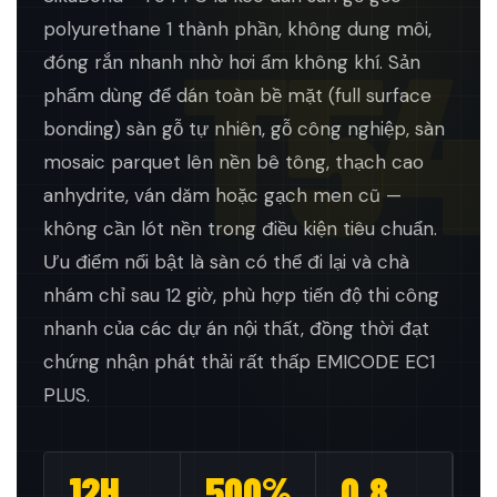
T54
polyurethane 1 thành phần, không dung môi,
đóng rắn nhanh nhờ hơi ẩm không khí. Sản
phẩm dùng để dán toàn bề mặt (full surface
bonding) sàn gỗ tự nhiên, gỗ công nghiệp, sàn
mosaic parquet lên nền bê tông, thạch cao
anhydrite, ván dăm hoặc gạch men cũ —
không cần lót nền trong điều kiện tiêu chuẩn.
Ưu điểm nổi bật là sàn có thể đi lại và chà
nhám chỉ sau 12 giờ, phù hợp tiến độ thi công
nhanh của các dự án nội thất, đồng thời đạt
chứng nhận phát thải rất thấp EMICODE EC1
PLUS.
12H
500%
0.8