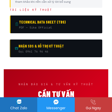
tham khảo khi nền cần xử lý lót bổ sung
TÀI LIỆU KỸ THUẬT
TECHNICAL DATA SHEET (TDS)
📄
PDF — Sika Official
NHẬN SDS & HỖ TRỢ KỸ THUẬT
☎️
Gọi 0961 76 96 46
NHẬN BÁO GIÁ & TƯ VẤN KỸ THUẬT
CẦN TƯ VẤN
SIKABOND®-T54 FC?
Chat Zalo
Messenger
Gọi Ngay
Cung cấp diện tích thi công, loại gỗ, hiện trạng nền