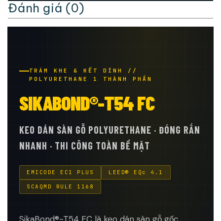
Đánh giá (0)
TRÁM KHE & KẾT DÍNH //
POLYURETHANE 1 THÀNH PHẦN
SIKABOND®-T54 FC
KEO DÁN SÀN GỖ POLYURETHANE · ĐÓNG RẮN
NHANH · THI CÔNG TOÀN BỀ MẶT
EMICODE EC1 PLUS
LEED® EQc 4.1
SCAQMD RULE 1168
SikaBond®-T54 FC là keo dán sàn gỗ gốc