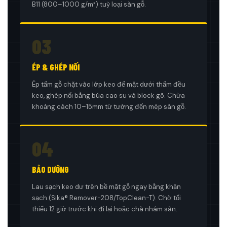
B11 (800–1000 g/m²) tuỳ loại sàn gỗ.
03
ÉP & GHÉP NỐI
Ép tấm gỗ chặt vào lớp keo để mặt dưới thấm đều
keo, ghép nối bằng búa cao su và block gõ. Chừa
khoảng cách 10–15mm từ tường đến mép sàn gỗ.
04
BẢO DƯỠNG
Lau sạch keo dư trên bề mặt gỗ ngay bằng khăn
sạch (Sika® Remover-208/TopClean-T). Chờ tối
thiểu 12 giờ trước khi đi lại hoặc chà nhám sàn.