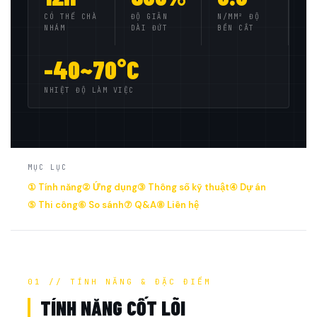
CÓ THỂ CHÀ
ĐỘ GIÃN
N/MM² ĐỘ
NHÁM
DÀI ĐỨT
BỀN CẮT
-40~70°C
NHIỆT ĐỘ LÀM VIỆC
MỤC LỤC
① Tính năng
② Ứng dụng
③ Thông số kỹ thuật
④ Dự án
⑤ Thi công
⑥ So sánh
⑦ Q&A
⑧ Liên hệ
01 // TÍNH NĂNG & ĐẶC ĐIỂM
TÍNH NĂNG CỐT LÕI