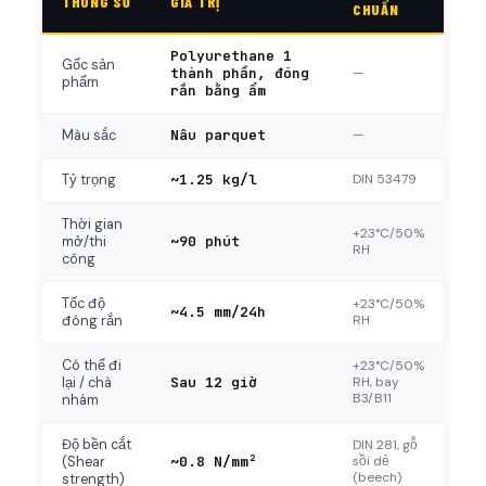
THÔNG SỐ
GIÁ TRỊ
CHUẨN
Polyurethane 1
Gốc sản
thành phần, đóng
—
phẩm
rắn bằng ẩm
Nâu parquet
—
Màu sắc
~1.25 kg/l
DIN 53479
Tỷ trọng
Thời gian
+23°C/50%
~90 phút
mở/thi
RH
công
Tốc độ
+23°C/50%
~4.5 mm/24h
RH
đóng rắn
Có thể đi
+23°C/50%
Sau 12 giờ
RH, bay
lại / chà
B3/B11
nhám
Độ bền cắt
DIN 281, gỗ
~0.8 N/mm²
sồi dẻ
(Shear
(beech)
strength)