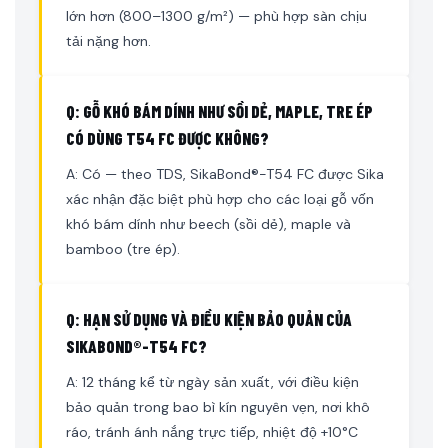
lớn hơn (800–1300 g/m²) — phù hợp sàn chịu
tải nặng hơn.
Q: GỖ KHÓ BÁM DÍNH NHƯ SỒI DẺ, MAPLE, TRE ÉP
CÓ DÙNG T54 FC ĐƯỢC KHÔNG?
A: Có — theo TDS, SikaBond®-T54 FC được Sika
xác nhận đặc biệt phù hợp cho các loại gỗ vốn
khó bám dính như beech (sồi dẻ), maple và
bamboo (tre ép).
Q: HẠN SỬ DỤNG VÀ ĐIỀU KIỆN BẢO QUẢN CỦA
SIKABOND®-T54 FC?
A: 12 tháng kể từ ngày sản xuất, với điều kiện
bảo quản trong bao bì kín nguyên vẹn, nơi khô
ráo, tránh ánh nắng trực tiếp, nhiệt độ +10°C