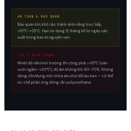
AN TOÀN & BẢO QUẢN
Bảo quản kín, khô ráo, tránh ánh nắng trực tiếp,
+10°C~+25°C. Hạn sử dụng 12 tháng kể từ ngày sản
xuất trong bao bì nguyên vẹn.
LƯU Ý QUAN TRỌNG
Nhiệt độ nền/môi trường thi công phải >+15°C (sàn
sưởi ngầm ~+20°C), độ ẩm không khí 40–70%. Không
dùng cồn/dung môi chứa alcohol để lau keo — có thể
ức chế phản ứng đóng rắn polyurethane.