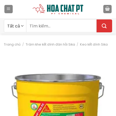
Bỏ
qua
nội
dung
Tìm
kiếm:
Trang chủ
/
Trám khe kết dính đàn hồi Sika
/
Keo kết dính Sika