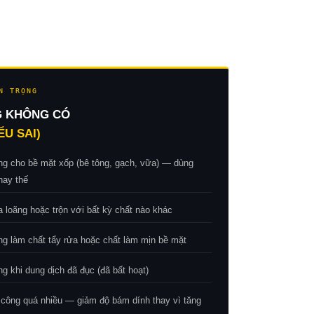
N TRỌNG
G KHÔNG CÓ
ỂU SAI)
g cho bề mặt xốp (bê tông, gạch, vữa) — dùng
hay thế
 loãng hoặc trộn với bất kỳ chất nào khác
g làm chất tẩy rửa hoặc chất làm mịn bề mặt
 khi dung dịch đã đục (đã bất hoạt)
 công quá nhiều — giảm độ bám dính thay vì tăng