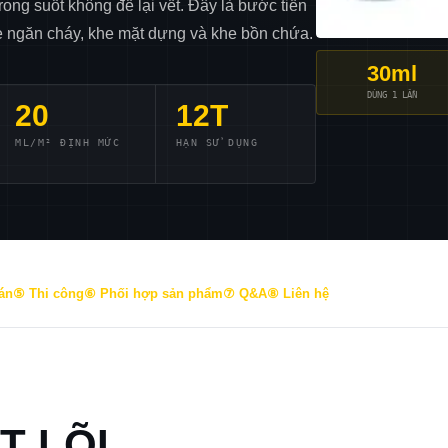
rong suốt không để lại vết. Đây là bước tiền
he ngăn cháy, khe mặt dựng và khe bồn chứa.
30ml
DÙNG 1 LẦN
20
12T
ML/M² ĐỊNH MỨC
HẠN SỬ DỤNG
án
⑤ Thi công
⑥ Phối hợp sản phẩm
⑦ Q&A
⑧ Liên hệ
T LÕI