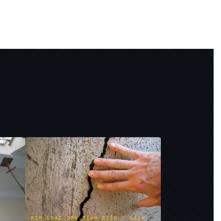
KIM LOẠI SƠN TĨNH ĐIỆN / GẠCH