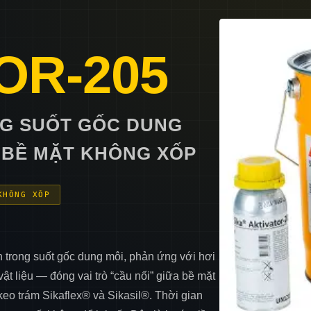
OR-205
NG SUỐT GỐC DUNG
 BỀ MẶT KHÔNG XỐP
KHÔNG XỐP
h trong suốt gốc dung môi, phản ứng với hơi
ật liệu — đóng vai trò “cầu nối” giữa bề mặt
 keo trám Sikaflex® và Sikasil®. Thời gian