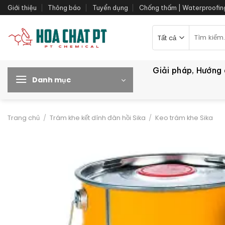
Bỏ
Giới thiệu
Thông báo
Tuyển dụng
Chống thấm | Waterproofin
qua
nội
Tìm
kiếm:
dung
Giải pháp, Hướng
Danh mục
Trang chủ
/
Trám khe kết dính đàn hồi Sika
/
Keo trám khe Sika