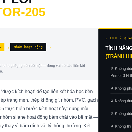
TOR-205
⚠ LƯU Ý QUA
→
→
5
Nhóm hoạt động
TÍNH NĂN
(TRÁNH HI
ane hoạt động trên bề mặt — đóng vai trò cầu liên kết
✗ Không dùn
a.
Primer-3 N t
✗ Không pha
“được kích hoạt” để tạo liên kết hóa học bền
hép tráng men, thép không gỉ, nhôm, PVC, gạch
✗ Không dùn
205 thực hiện bước kích hoạt này: dung môi
✗ Không dùng
c nhóm silane hoạt động bám chặt vào bề mặt —
y thay vì bám dính vật lý thông thường. Kết
✗ Không thi