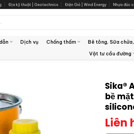
g
Địa kỹ thuật | Geotechnics
Điện Gió | Wind Energy
Nhựa đúc c
 dẫn
Dịch vụ
Chống thấm
Bê tông, Sữa chửa,
Vật tư cầu đường
Sika® 
bề mặt
silico
Liên 