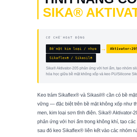
SIKA® AKTIVA
CƠ CHẾ HOẠT ĐỘNG
→
Bề mặt kim loại / nhựa
Aktivator-20
Sikaflex® / Sikasil®
Sika® Aktivator-205 phản ứng với hơi ẩm, tạo nhóm sil
hóa học giữa bề mặt không xốp và keo PU/Silicone Sik
Keo trám Sikaflex® và Sikasil® cần có bề mặt 
vững — đặc biệt trên bề mặt không xốp như t
men, kim loại sơn tĩnh điện. Sika® Aktivator-
phản ứng với hơi ẩm trong không khí, tạo cá
sau đó keo Sikaflex® liên kết vào các nhóm nà