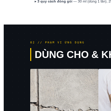
▸
3 quy cách đóng gói
— 30 ml (dùng 1 lần), 2
02 // PHẠM VI ỨNG DỤNG
DÙNG CHO & 