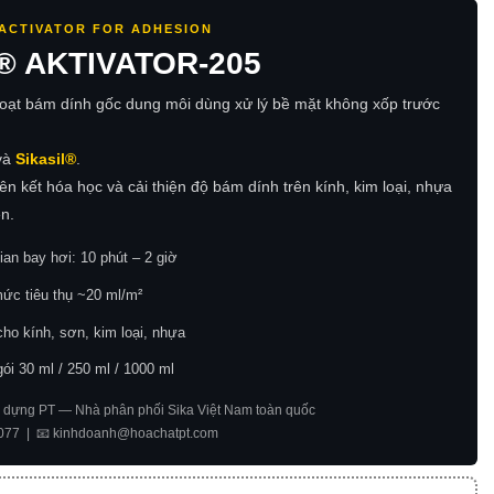
ACTIVATOR FOR ADHESION
® AKTIVATOR-205
hoạt bám dính gốc dung môi dùng xử lý bề mặt không xốp trước
và
Sikasil®
.
iên kết hóa học và cải thiện độ bám dính trên kính, kim loại, nhựa
n.
ian bay hơi: 10 phút – 2 giờ
ức tiêu thụ ~20 ml/m²
ho kính, sơn, kim loại, nhựa
ói 30 ml / 250 ml / 1000 ml
 dựng PT — Nhà phân phối Sika Việt Nam toàn quốc
 077 | 📧 kinhdoanh@hoachatpt.com