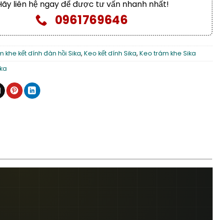
Hãy liên hệ ngay để được tư vấn nhanh nhất!
0961769646
 khe kết dính đàn hồi Sika
,
Keo kết dính Sika
,
Keo trám khe Sika
ika