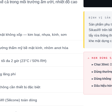
kể cả trong môi trường ẩm ướt, nhiệt độ cao
ĐỊNH VỊ SẢN
Sản phẩm phụ t
Sikasil® trên b
mặt không xốp — kim loại, nhựa, kính, sơn
tẩy rửa thông t
khe mặt dựng ca
ởng thẩm mỹ bề mặt kính, nhôm anot hóa
⚠ HẠN DÙNG S
, tối đa 2 giờ (23°C / 50% RH)
▸
Chai 30ml:
D
▸
Dùng thường
g lãng phí
▸
Dùng không 
▸
Dấu hiệu hỏ
ông cần thiết bị đặc biệt
il® (Silicone) toàn dòng