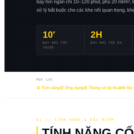
bay hơi ngắn chỉ 10–120 phút, phủ 20 ml/m², t
xử lý bắt buộc cho các khe nối quan trọng, k
10′
2H
BAY HƠI TỐI
BAY HƠI TỐI ĐA
THIỂU
MỤC LỤC
① Tính năng
② Ứng dụng
③ Thông số kỹ thuật
④ Dự 
01 // TÍNH NĂNG & ĐẶC ĐIỂM
TÍNH NĂNG CỐ