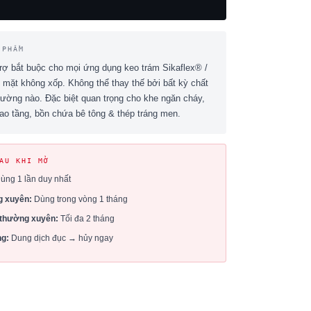
 PHẨM
rợ bắt buộc cho mọi ứng dụng keo trám Sikaflex® /
ề mặt không xốp. Không thể thay thế bởi bất kỳ chất
hường nào. Đặc biệt quan trọng cho khe ngăn cháy,
o tầng, bồn chứa bê tông & thép tráng men.
AU KHI MỞ
ùng 1 lần duy nhất
 xuyên:
Dùng trong vòng 1 tháng
thường xuyên:
Tối đa 2 tháng
ng:
Dung dịch đục → hủy ngay