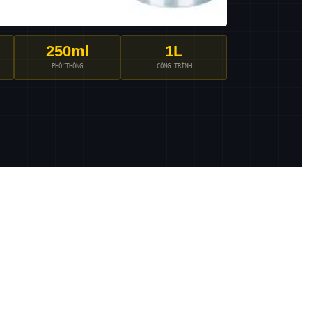
250ml
1L
PHỔ THÔNG
CÔNG TRÌNH