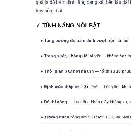
quả là độ bám dính tăng đáng kể, bền lâu dài 
hay hóa chất.
✓ TÍNH NĂNG NỔI BẬT
▸
Tăng cường độ bám dính vượt trội
trên bề 
▸
Trong suốt, không để lại vết
— không ảnh hư
▸
Thời gian bay hơi nhanh
— tối thiểu 10 phút
▸
Định mức thấp
chỉ 20 ml/m² — tiết kiệm, khôn
▸
Dễ thi công
— lau bằng khăn giấy không xơ, kh
▸
Tương thích rộng
với Sikaflex® (PU) và Sikas