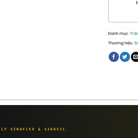
Danh mục:
Trám
Thương hiệu:
S
 LÝ SIKAFLEX & SIKASIL