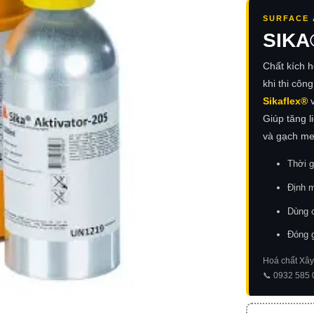
SURFACE 
SIKA
Chất kích 
khi thi công
Sikaflex®
Giúp tăng l
và gạch me
Thời g
Định m
Dùng c
Đóng g
Hoá chất Xây
📞 0932 585