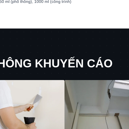
50 ml (phổ thông), 1000 ml (công trình)
KHÔNG KHUYẾN CÁO