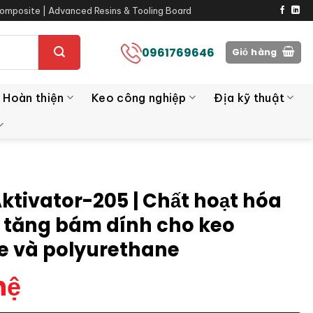
omposite | Advanced Resins & Tooling Board
0961769646
Giỏ hàng
 Hoàn thiện
Keo công nghiệp
Địa kỹ thuật
Aktivator-205 | Chất hoạt hóa
 tăng bám dính cho keo
ne và polyurethane
hệ