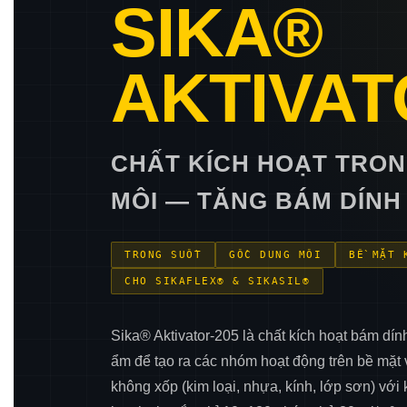
SIKA®
AKTIVAT
CHẤT KÍCH HOẠT TRO
MÔI — TĂNG BÁM DÍNH
TRONG SUỐT
GỐC DUNG MÔI
BỀ MẶT 
CHO SIKAFLEX® & SIKASIL®
Sika® Aktivator-205 là chất kích hoạt bám dín
ẩm để tạo ra các nhóm hoạt động trên bề mặt v
không xốp (kim loại, nhựa, kính, lớp sơn) với