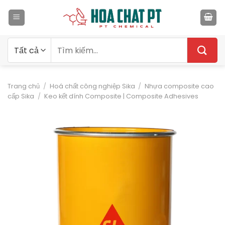
Bỏ
qua
nội
dung
Tìm
kiếm:
Trang chủ
/
Hoá chất công nghiệp Sika
/
Nhựa composite cao
cấp Sika
/
Keo kết dính Composite | Composite Adhesives