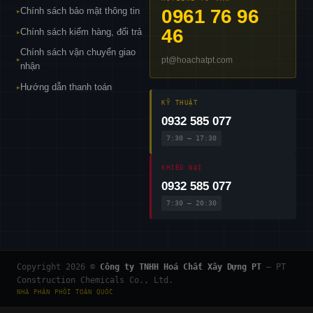
Chính sách bảo mật thông tin
0961 76 96
▸
46
Chính sách kiểm hàng, đổi trả
▸
Chính sách vận chuyển giao
pt@hoachatpt.com
▸
nhận
Hướng dẫn thanh toán
▸
KỸ THUẬT
0932 585 077
7:30 – 17:30
KHIẾU NẠI
0932 585 077
7:30 – 20:30
Copyright 2026 ©
Công ty TNHH Hoá Chất Xây Dựng PT
— PT
Construction Chemicals Co., Ltd.
NHÀ PHÂN PHỐI TOÀN QUỐC