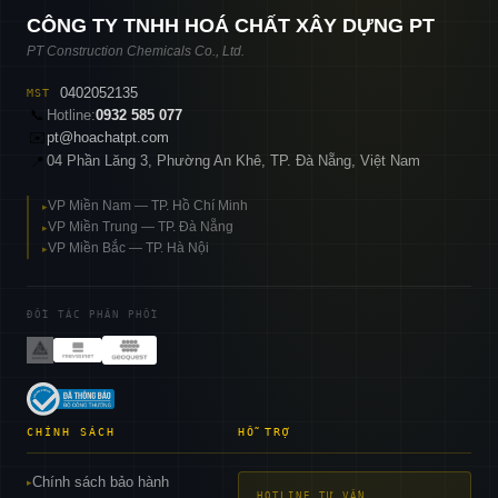
CÔNG TY TNHH HOÁ CHẤT XÂY DỰNG PT
PT Construction Chemicals Co., Ltd.
0402052135
MST
📞
Hotline:
0932 585 077
✉️
pt@hoachatpt.com
04 Phần Lăng 3, Phường An Khê, TP. Đà Nẵng, Việt Nam
📍
VP Miền Nam — TP. Hồ Chí Minh
▸
VP Miền Trung — TP. Đà Nẵng
▸
VP Miền Bắc — TP. Hà Nội
▸
ĐỐI TÁC PHÂN PHỐI
CHÍNH SÁCH
HỖ TRỢ
Chính sách bảo hành
▸
HOTLINE TƯ VẤN