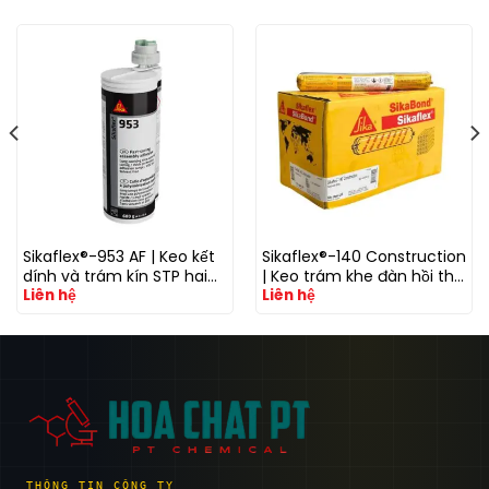
Sikaflex®-953 AF | Keo kết
Sikaflex®-140 Construction
dính và trám kín STP hai
| Keo trám khe đàn hồi thế
Liên hệ
Liên hệ
thành phần kháng nấm
hệ mới công nghệ i-Cure
khuẩn
THÔNG TIN CÔNG TY