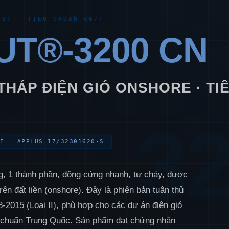
IỆT — TIÊU CHUẨN GB/T
T®-3200 CN
 THÁP ĐIỆN GIÓ ONSHORE · TI
3
I — APPLUS 17/32301620-S
g, 1 thành phần, đông cứng nhanh, tự chảy, được
trên đất liền (onshore). Đây là phiên bản tuân thủ
2015 (Loại II), phù hợp cho các dự án điện gió
êu chuẩn Trung Quốc. Sản phẩm đạt chứng nhận