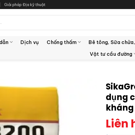
Giải pháp Địa kỹ thuật
 dẫn
Dịch vụ
Chống thấm
Bê tông, Sữa chửa,
Vật tư cầu đường
SikaGr
dụng c
kháng
Liên 