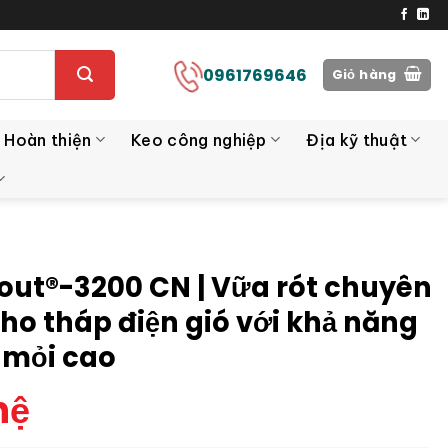
0961769646
Giỏ hàng
 Hoàn thiện
Keo công nghiệp
Địa kỹ thuật
out®-3200 CN | Vữa rót chuyên
ho tháp điện gió với khả năng
 mỏi cao
hệ