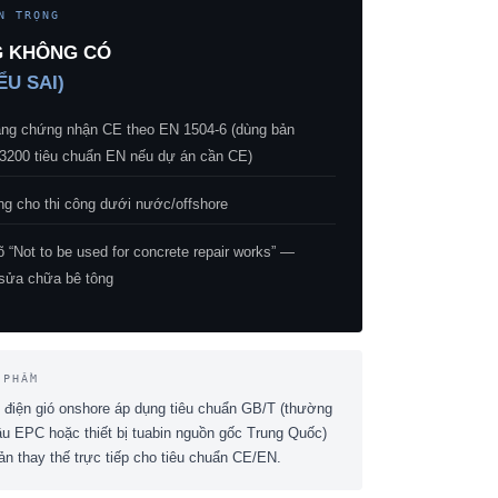
N TRỌNG
G KHÔNG CÓ
ỂU SAI)
g chứng nhận CE theo EN 1504-6 (dùng bản
3200 tiêu chuẩn EN nếu dự án cần CE)
g cho thi công dưới nước/offshore
 “Not to be used for concrete repair works” —
sửa chữa bê tông
 PHẨM
 điện gió onshore áp dụng tiêu chuẩn GB/T (thường
ầu EPC hoặc thiết bị tuabin nguồn gốc Trung Quốc)
n thay thế trực tiếp cho tiêu chuẩn CE/EN.