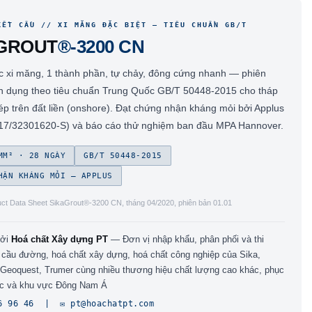
KẾT CẤU // XI MĂNG ĐẶC BIỆT — TIÊU CHUẨN GB/T
GROUT
®-3200 CN
c xi măng, 1 thành phần, tự chảy, đông cứng nhanh — phiên
n dụng theo tiêu chuẩn Trung Quốc GB/T 50448-2015 cho tháp
hép trên đất liền (onshore). Đạt chứng nhận kháng mỏi bởi Applus
 17/32301620-S) và báo cáo thử nghiệm ban đầu MPA Hannover.
MM² · 28 NGÀY
GB/T 50448-2015
HẬN KHÁNG MỎI — APPLUS
ct Data Sheet SikaGrout®-3200 CN, tháng 04/2020, phiên bản 01.01
bởi
Hoá chất Xây dựng PT
— Đơn vị nhập khẩu, phân phối và thi
 cầu đường, hoá chất xây dựng, hoá chất công nghiệp của Sika,
 Geoquest, Trumer cùng nhiều thương hiệu chất lượng cao khác, phục
ốc và khu vực Đông Nam Á
6 96 46 | ✉️ pt@hoachatpt.com