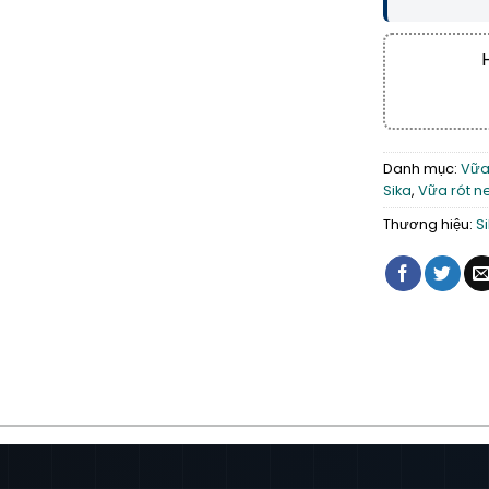
Danh mục:
Vữa
Sika
,
Vữa rót ne
Thương hiệu:
S