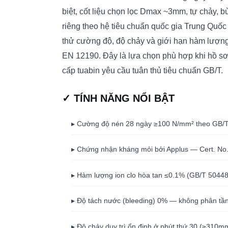
biệt, cốt liệu chọn lọc Dmax ~3mm, tự chảy, b
riêng theo hệ tiêu chuẩn quốc gia Trung Q
thử cường độ, độ chảy và giới hạn hàm lượng 
EN 12190. Đây là lựa chọn phù hợp khi hồ sơ
cấp tuabin yêu cầu tuân thủ tiêu chuẩn GB/T.
✓ TÍNH NĂNG NỔI BẬT
▸ Cường độ nén 28 ngày ≥100 N/mm² theo GB/
▸ Chứng nhận kháng mỏi bởi Applus — Cert. No
▸ Hàm lượng ion clo hòa tan ≤0.1% (GB/T 5044
▸ Độ tách nước (bleeding) 0% — không phân tầng
▸ Độ chảy duy trì ổn định ở phút thứ 30 (≥310m