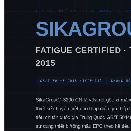
VỮA RÓT KẾT CẤU // XI MĂNG ĐẶC B
SIKAGROU
FATIGUE CERTIFIED ·
2015
GB/T 50448-2015 (TYPE II)
KHÁNG MỎ
SikaGrout®-3200 CN là vữa rót gốc xi măn
thiết kế chuyên biệt cho tháp điện gió thép 
tiêu chuẩn quốc gia Trung Quốc GB/T 50448-
sử dụng thiết bị/tổng thầu EPC theo hệ ti