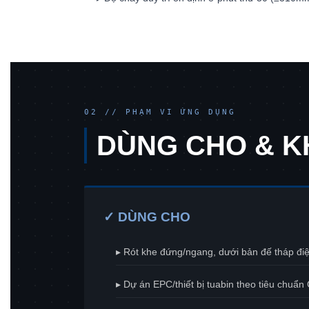
02 // PHẠM VI ỨNG DỤNG
DÙNG CHO & 
✓ DÙNG CHO
▸ Rót khe đứng/ngang, dưới bản đế tháp đi
▸ Dự án EPC/thiết bị tuabin theo tiêu chuẩ