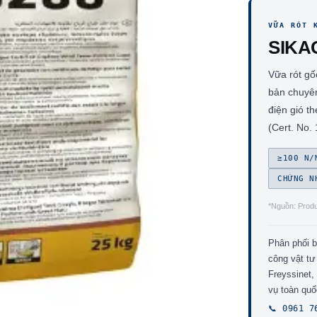
VỮA RÓT 
SIKA
Vữa rót gố
bản chuyê
điện gió t
(Cert. No.
≥100 N/
CHỨNG N
*Nguồn: Produ
Phân phối 
công vật tư
Freyssinet,
vụ toàn qu
📞 0961 7