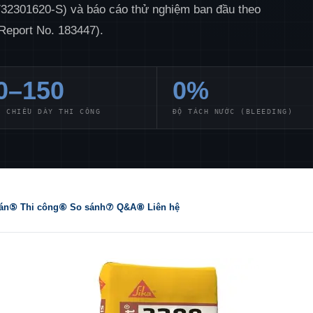
7/32301620-S) và báo cáo thử nghiệm ban đầu theo
Report No. 183447).
0–150
0%
— CHIỀU DÀY THI CÔNG
ĐỘ TÁCH NƯỚC (BLEEDING)
án
⑤ Thi công
⑥ So sánh
⑦ Q&A
⑧ Liên hệ