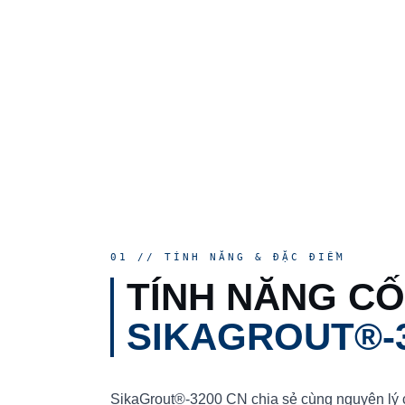
01 // TÍNH NĂNG & ĐẶC ĐIỂM
TÍNH NĂNG CỐ
SIKAGROUT®-3
SikaGrout®-3200 CN chia sẻ cùng nguyên lý c