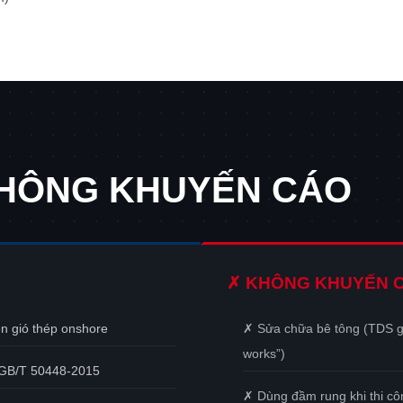
KHÔNG KHUYẾN CÁO
✗ KHÔNG KHUYẾN 
ện gió thép onshore
✗ Sửa chữa bê tông (TDS ghi
works”)
n GB/T 50448-2015
✗ Dùng đầm rung khi thi côn