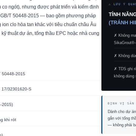
⚠ LƯU Ý QUA
ù co ngót), nhưng được phát triển và kiểm định
TÍNH NĂN
uốc GB/T 50448-2015 — bao gồm phương pháp
(TRÁNH HI
ion clo hòa tan khác với tiêu chuẩn châu Âu
 kỹ thuật dự án, tổng thầu EPC hoặc nhà cung
✗ Không man
SikaGrout®-
✗ Không dùn
✗ TDS ghi rõ
T 50448-2015
không dùng 
. 17/32301620-S
ĐỊNH VỊ SẢN
8-2015)
Dành cho dự án
gắn với tổng th
 khi rót
— không phải bả
m)