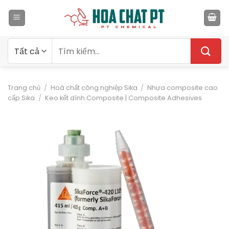
Bỏ
qua
nội
dung
Tìm
kiếm:
Trang chủ
/
Hoá chất công nghiệp Sika
/
Nhựa composite cao
cấp Sika
/
Keo kết dính Composite | Composite Adhesives