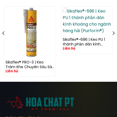
Sikaflex®-696 | Keo PU 1
thành phần dán kính
Liên hệ
khoáng cho ngành hàng
hải (Purform®)
Sikaflex® PRO-3 | Keo
Trám Khe Chuyên Sâu Sàn
Liên hệ
& Hạ Tầng