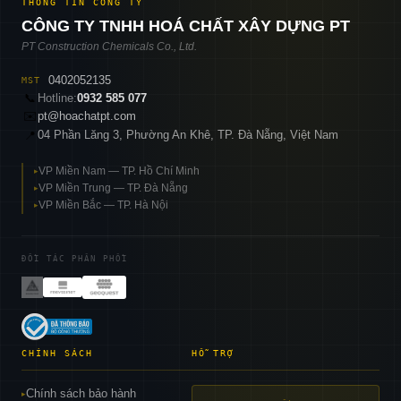
THÔNG TIN CÔNG TY
CÔNG TY TNHH HOÁ CHẤT XÂY DỰNG PT
PT Construction Chemicals Co., Ltd.
0402052135
MST
📞
Hotline:
0932 585 077
✉️
pt@hoachatpt.com
04 Phần Lăng 3, Phường An Khê, TP. Đà Nẵng, Việt Nam
📍
VP Miền Nam — TP. Hồ Chí Minh
▸
VP Miền Trung — TP. Đà Nẵng
▸
VP Miền Bắc — TP. Hà Nội
▸
ĐỐI TÁC PHÂN PHỐI
CHÍNH SÁCH
HỖ TRỢ
Chính sách bảo hành
▸