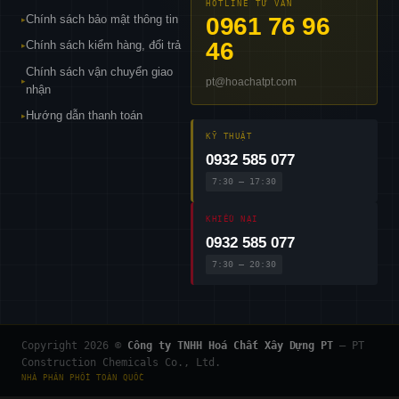
HOTLINE TƯ VẤN
Chính sách bảo mật thông tin
0961 76 96
▸
46
Chính sách kiểm hàng, đổi trả
▸
Chính sách vận chuyển giao
pt@hoachatpt.com
▸
nhận
Hướng dẫn thanh toán
▸
KỸ THUẬT
0932 585 077
7:30 – 17:30
KHIẾU NẠI
0932 585 077
7:30 – 20:30
Copyright 2026 ©
Công ty TNHH Hoá Chất Xây Dựng PT
— PT
Construction Chemicals Co., Ltd.
NHÀ PHÂN PHỐI TOÀN QUỐC