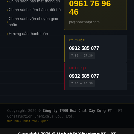
Chính sách bảo mật thông tin
0961 76 96
▸
46
Chính sách kiểm hàng, đổi trả
▸
Chính sách vận chuyển giao
pt@hoachatpt.com
▸
nhận
Hướng dẫn thanh toán
▸
KỸ THUẬT
0932 585 077
7:30 – 17:30
KHIẾU NẠI
0932 585 077
7:30 – 20:30
Copyright 2026 ©
Công ty TNHH Hoá Chất Xây Dựng PT
— PT
Construction Chemicals Co., Ltd.
NHÀ PHÂN PHỐI TOÀN QUỐC