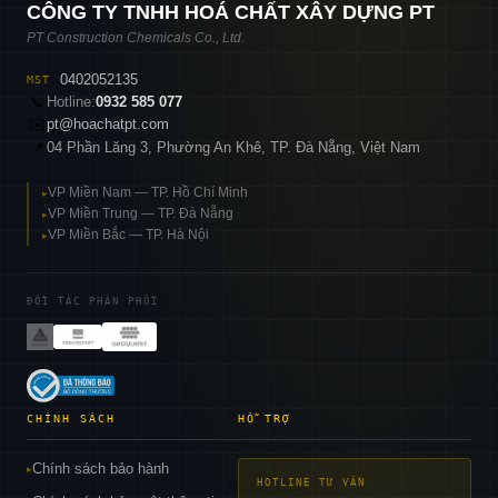
CÔNG TY TNHH HOÁ CHẤT XÂY DỰNG PT
PT Construction Chemicals Co., Ltd.
0402052135
MST
📞
Hotline:
0932 585 077
✉️
pt@hoachatpt.com
04 Phần Lăng 3, Phường An Khê, TP. Đà Nẵng, Việt Nam
📍
VP Miền Nam — TP. Hồ Chí Minh
▸
VP Miền Trung — TP. Đà Nẵng
▸
VP Miền Bắc — TP. Hà Nội
▸
ĐỐI TÁC PHÂN PHỐI
CHÍNH SÁCH
HỖ TRỢ
Chính sách bảo hành
▸
HOTLINE TƯ VẤN