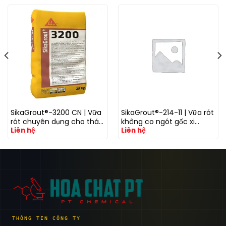
SikaGrout®-3200 CN | Vữa
SikaGrout®-214-11 | Vữa rót
rót chuyên dụng cho tháp
không co ngót gốc xi
Liên hệ
Liên hệ
điện gió với khả năng
măng cường độ cao cho
kháng mỏi cao
bệ máy và kết cấu công
nghiệp
THÔNG TIN CÔNG TY