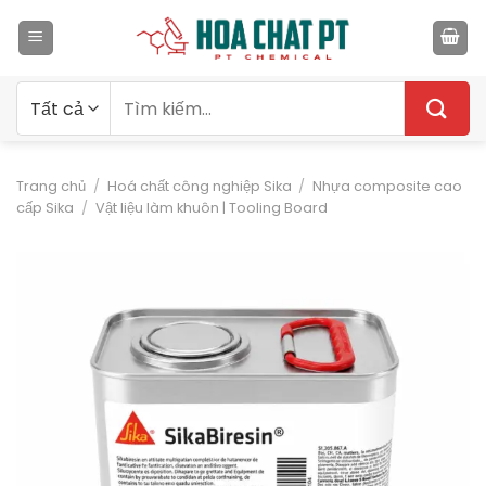
Bỏ
qua
nội
dung
Tìm
kiếm:
Trang chủ
/
Hoá chất công nghiệp Sika
/
Nhựa composite cao
cấp Sika
/
Vật liệu làm khuôn | Tooling Board