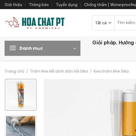
Bỏ
Giới thiệu
Thông báo
Tuyển dụng
Chống thấm | Waterproofin
qua
nội
Tìm
kiếm:
dung
Giải pháp, Hướng
Danh mục
Trang chủ
/
Trám khe kết dính đàn hồi Sika
/
Keo trám khe Sika