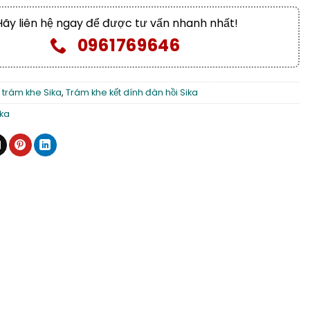
Hãy liên hệ ngay để được tư vấn nhanh nhất!
0961769646
 trám khe Sika
,
Trám khe kết dính đàn hồi Sika
ika