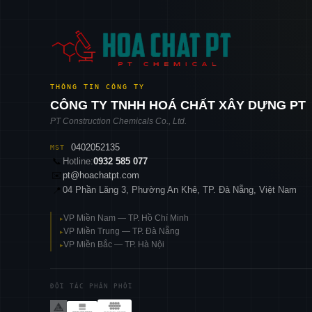
THÔNG TIN CÔNG TY
CÔNG TY TNHH HOÁ CHẤT XÂY DỰNG PT
PT Construction Chemicals Co., Ltd.
0402052135
MST
📞
Hotline:
0932 585 077
✉️
pt@hoachatpt.com
04 Phần Lăng 3, Phường An Khê, TP. Đà Nẵng, Việt Nam
📍
VP Miền Nam — TP. Hồ Chí Minh
▸
VP Miền Trung — TP. Đà Nẵng
▸
VP Miền Bắc — TP. Hà Nội
▸
ĐỐI TÁC PHÂN PHỐI