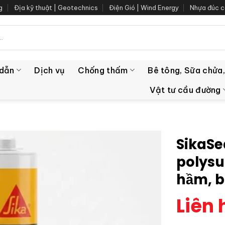
g
Địa kỹ thuật | Geotechnics
Điện Gió | Wind Energy
Nhựa đúc c
 dẫn
Dịch vụ
Chống thấm
Bê tông, Sữa chửa,
Vật tư cầu đường
SikaSe
polysu
hầm, b
Liên 