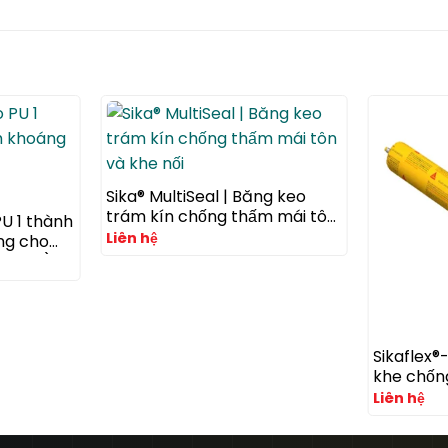
Sika® MultiSeal | Băng keo
trám kín chống thấm mái tôn
PU 1 thành
và khe nối
Liên hệ
ng cho
rform®)
Sikaflex®
khe chốn
polyuret
Liên hệ
nối và kh