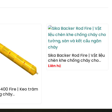
Sika Backer Rod Fire | Vật liệu
chèn khe chống cháy cho
tường, sàn và kết cấu ngăn
Liên hệ
cháy
-400 Fire | Keo trám
g cháy
hane đàn hồi cho mối
e xuyên sàn