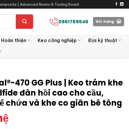
omposite | Advanced Resins & Tooling Board
0961769646
Giỏ hàng
 Hoàn thiện
Keo công nghiệp
Địa kỹ thuật
al®-470 GG Plus | Keo trám khe
lfide đàn hồi cao cho cầu,
ể chứa và khe co giãn bê tông
hệ