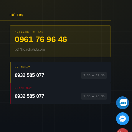
HỖ TRỢ
HOTLINE TƯ VẤN
0961 76 96 46
pt@hoachatpt.com
KỸ THUẬT
0932 585 077
7:30 – 17:30
KHIẾU NẠI
0932 585 077
7:30 – 20:30