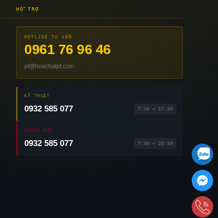
HỖ TRỢ
HOTLINE TƯ VẤN
0961 76 96 46
pt@hoachatpt.com
KỸ THUẬT
0932 585 077
7:30 – 17:30
KHIẾU NẠI
0932 585 077
7:30 – 20:30