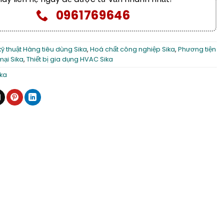
0961769646
kỹ thuật Hàng tiêu dùng Sika
,
Hoá chất công nghiệp Sika
,
Phương tiện
mại Sika
,
Thiết bị gia dụng HVAC Sika
ika