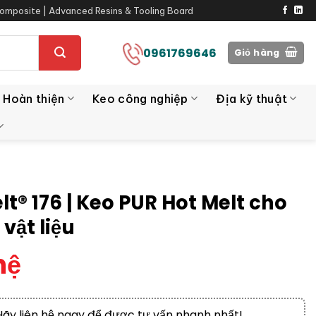
omposite | Advanced Resins & Tooling Board
0961769646
Giỏ hàng
 Hoàn thiện
Keo công nghiệp
Địa kỹ thuật
lt® 176 | Keo PUR Hot Melt cho
vật liệu
hệ
Hãy liên hệ ngay để được tư vấn nhanh nhất!