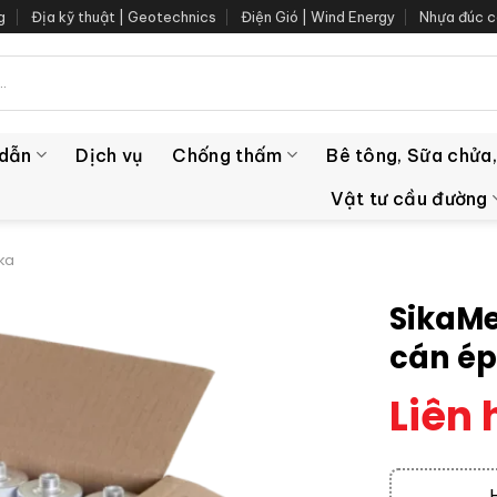
g
Địa kỹ thuật | Geotechnics
Điện Gió | Wind Energy
Nhựa đúc c
 dẫn
Dịch vụ
Chống thấm
Bê tông, Sữa chửa,
Vật tư cầu đường
ika
SikaMe
cán ép 
Liên 