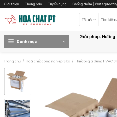
Bỏ
Giới thiệu
Thông báo
Tuyển dụng
Chống thấm | Waterproofin
qua
nội
Tìm
kiếm:
dung
Giải pháp, Hướng
Danh mục
Trang chủ
/
Hoá chất công nghiệp Sika
/
Thiết bị gia dụng HVAC S