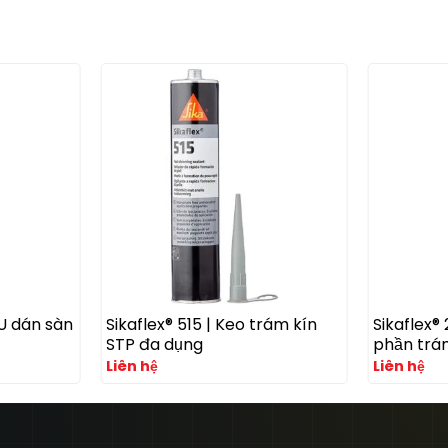
PU dán sàn
Sikaflex® 515 | Keo trám kín
Sikaflex®
STP đa dụng
phần trá
Liên hệ
Liên hệ