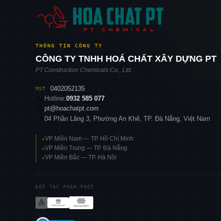
THÔNG TIN CÔNG TY
CÔNG TY TNHH HOÁ CHẤT XÂY DỰNG PT
PT Construction Chemicals Co., Ltd.
0402052135
MST
📞
Hotline:
0932 585 077
✉️
pt@hoachatpt.com
04 Phần Lăng 3, Phường An Khê, TP. Đà Nẵng, Việt Nam
📍
VP Miền Nam — TP. Hồ Chí Minh
▸
VP Miền Trung — TP. Đà Nẵng
▸
VP Miền Bắc — TP. Hà Nội
▸
ĐỐI TÁC PHÂN PHỐI