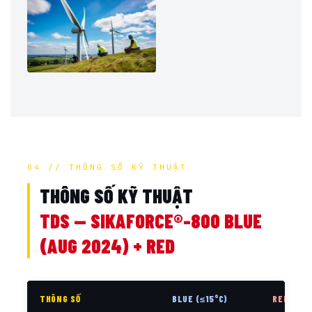
04 // THÔNG SỐ KỸ THUẬT
THÔNG SỐ KỸ THUẬT
TDS — SIKAFORCE®-800 BLUE
(AUG 2024) + RED
THÔNG SỐ
BLUE (≤15°C)
RED (>15