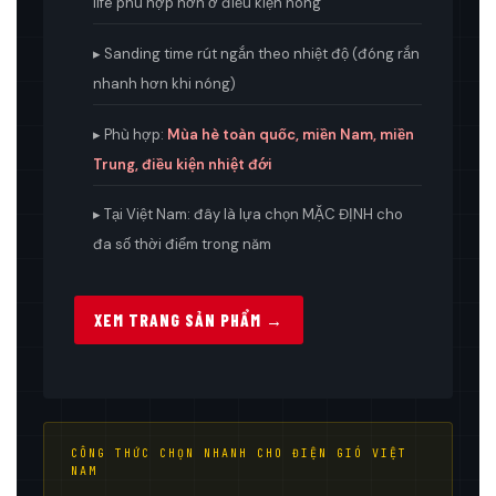
life phù hợp hơn ở điều kiện nóng
▸ Sanding time rút ngắn theo nhiệt độ (đóng rắn
nhanh hơn khi nóng)
▸ Phù hợp:
Mùa hè toàn quốc, miền Nam, miền
Trung, điều kiện nhiệt đới
▸ Tại Việt Nam: đây là lựa chọn MẶC ĐỊNH cho
đa số thời điểm trong năm
XEM TRANG SẢN PHẨM →
CÔNG THỨC CHỌN NHANH CHO ĐIỆN GIÓ VIỆT
NAM