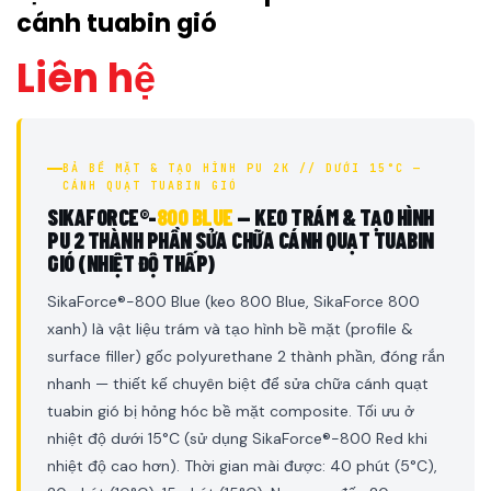
cánh tuabin gió
Liên hệ
BẢ BỀ MẶT & TẠO HÌNH PU 2K // DƯỚI 15°C —
CÁNH QUẠT TUABIN GIÓ
SIKAFORCE®-
800 BLUE
— KEO TRÁM & TẠO HÌNH
PU 2 THÀNH PHẦN SỬA CHỮA CÁNH QUẠT TUABIN
GIÓ (NHIỆT ĐỘ THẤP)
SikaForce®-800 Blue (keo 800 Blue, SikaForce 800
xanh) là vật liệu trám và tạo hình bề mặt (profile &
surface filler) gốc polyurethane 2 thành phần, đóng rắn
nhanh — thiết kế chuyên biệt để sửa chữa cánh quạt
tuabin gió bị hỏng hóc bề mặt composite. Tối ưu ở
nhiệt độ dưới 15°C (sử dụng SikaForce®-800 Red khi
nhiệt độ cao hơn). Thời gian mài được: 40 phút (5°C),