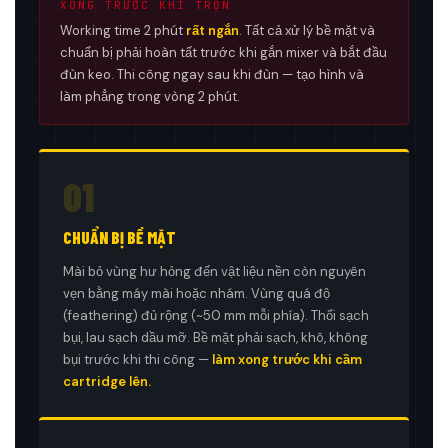
XONG TRƯỚC KHI TRỘN
Working time 2 phút
rất ngắn
. Tất cả xử lý bề mặt và
chuẩn bị phải hoàn tất trước khi gắn mixer và bắt đầu
đùn keo. Thi công ngay sau khi đùn — tạo hình và
làm phẳng trong vòng 2 phút.
01
CHUẨN BỊ BỀ MẶT
Mài bỏ vùng hư hỏng đến vật liệu nền còn nguyên
vẹn bằng máy mài hoặc nhám. Vùng quá độ
(feathering) đủ rộng (~50 mm mỗi phía). Thổi sạch
bụi, lau sạch dầu mỡ. Bề mặt phải sạch, khô, không
bụi trước khi thi công —
làm xong trước khi cầm
cartridge lên.