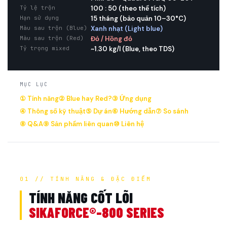
Tỷ lệ trộn
100 : 50 (theo thể tích)
Hạn sử dụng
15 tháng (bảo quản 10–30°C)
Màu sau trộn (Blue)
Xanh nhạt (Light blue)
Màu sau trộn (Red)
Đỏ / Hồng đỏ
Tỷ trọng mixed
~1.30 kg/l (Blue, theo TDS)
MỤC LỤC
① Tính năng
② Blue hay Red?
③ Ứng dụng
④ Thông số kỹ thuật
⑤ Dự án
⑥ Hướng dẫn
⑦ So sánh
⑧ Q&A
⑨ Sản phẩm liên quan
⑩ Liên hệ
01 // TÍNH NĂNG & ĐẶC ĐIỂM
TÍNH NĂNG CỐT LÕI
SIKAFORCE®-800 SERIES