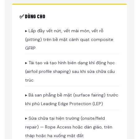
✅ DÙNG CHO
▸ Lấp đầy vết nứt, vết mài mòn, vết rỗ
(pitting) trên bề mặt cánh quạt composite
GFRP
▸ Tái tạo và tạo hình biên dạng khí động học
(airfoil profile shaping) sau khi sửa chữa cấu
trúc
▸ Bả san phẳng bề mặt (surface fairing) trước
khi phủ Leading Edge Protection (LEP)
▸ Sửa chữa tại hiện trường (onsite/field
repair) — Rope Access hoặc dàn giáo, trên
tháp hoặc hạ xuống mặt đất