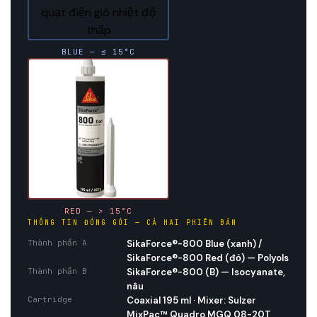
BLUE — ≤ 15°C
RED — > 15°C
THÔNG TIN ĐÓNG GÓI — CẢ HAI PHIÊN BẢN
Thành phần A
SikaForce®-800 Blue (xanh) /
SikaForce®-800 Red (đỏ) — Polyols
Thành phần B
SikaForce®-800 (B) — Isocyanate,
nâu
Cartridge
Coaxial 195 ml · Mixer: Sulzer
MixPac™ Quadro MGQ 08-20T