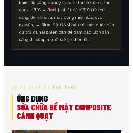
Nhiệt độ công trường thực tế tại thời điểm thi
công >15°C →
Red
| Nhiệt độ ≤15°C (tờ mờ
sáng, đêm khuya, mùa đông miền Bắc, cao
nguyên) →
Blue
. Đội O&M bảo trì toàn quốc nên
dự trữ
cả hai phiên bản
để đảm bảo luôn sẵn
sàng thi công mọi điều kiện thời tiết.
03 // PHẠM VI ỨNG DỤNG
ỨNG DỤNG
SỬA CHỮA BỀ MẶT COMPOSITE
CÁNH QUẠT