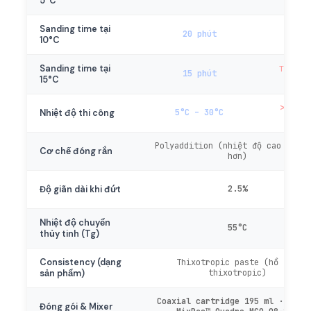
5°C
Sanding time tại
20 phút
—
10°C
Sanding time tại
Tối ưu t
15 phút
đây
15°C
>15°C 
5°C – 30°C
Nhiệt độ thi công
40°C
Polyaddition (nhiệt độ cao = nha
Cơ chế đóng rắn
hơn)
2.5%
Độ giãn dài khi đứt
Nhiệt độ chuyển
55°C
thủy tinh (Tg)
Consistency (dạng
Thixotropic paste (hồ đặc
thixotropic)
sản phẩm)
Coaxial cartridge 195 ml · Sulz
Đóng gói & Mixer