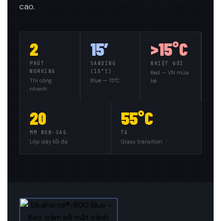
cao.
2
15′
>15°C
PHÚT
SANDING
NHIỆT ĐỚI
WORKING
(15°C)
Red — VN mùa
Thi công
Blue — 15°C
hè
nhanh
20
55°C
MM NON-SAG
TG
Lớp dày tối đa
Glass transition