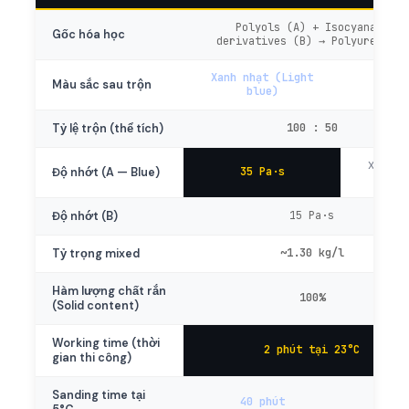
Polyols (A) + Isocyanate
Gốc hóa học
derivatives (B) → Polyurethane
Xanh nhạt (Light
Đỏ
Màu sắc sau trộn
blue)
100 : 50
Tỷ lệ trộn (thể tích)
Xem TD
35 Pa·s
Độ nhớt (A — Blue)
Red
15 Pa·s
Độ nhớt (B)
~1.30 kg/l
Tỷ trọng mixed
Hàm lượng chất rắn
100%
(Solid content)
Working time (thời
2 phút tại 23°C
gian thi công)
Sanding time tại
40 phút
—