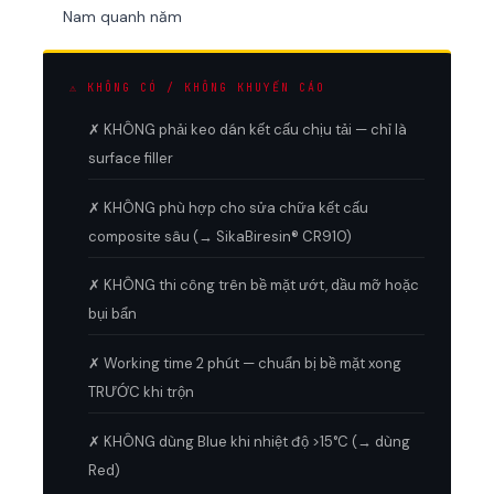
Nam quanh năm
⚠ KHÔNG CÓ / KHÔNG KHUYẾN CÁO
✗ KHÔNG phải keo dán kết cấu chịu tải — chỉ là
surface filler
✗ KHÔNG phù hợp cho sửa chữa kết cấu
composite sâu (→ SikaBiresin® CR910)
✗ KHÔNG thi công trên bề mặt ướt, dầu mỡ hoặc
bụi bẩn
✗ Working time 2 phút — chuẩn bị bề mặt xong
TRƯỚC khi trộn
✗ KHÔNG dùng Blue khi nhiệt độ >15°C (→ dùng
Red)