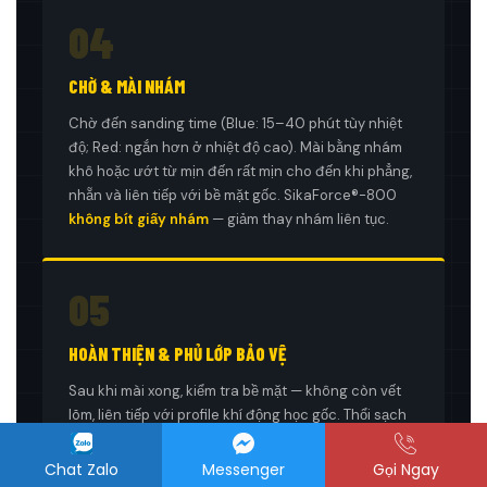
04
CHỜ & MÀI NHÁM
Chờ đến sanding time (Blue: 15–40 phút tùy nhiệt
độ; Red: ngắn hơn ở nhiệt độ cao). Mài bằng nhám
khô hoặc ướt từ mịn đến rất mịn cho đến khi phẳng,
nhẵn và liên tiếp với bề mặt gốc. SikaForce®-800
không bít giấy nhám
— giảm thay nhám liên tục.
05
HOÀN THIỆN & PHỦ LỚP BẢO VỆ
Sau khi mài xong, kiểm tra bề mặt — không còn vết
lõm, liên tiếp với profile khí động học gốc. Thổi sạch
bụi mài. Phủ lớp sơn hoàn thiện hoặc hệ Leading
Edge Protection (LEP) theo quy trình và sản phẩm
Chat Zalo
Messenger
Gọi Ngay
yêu cầu của nhà sản xuất tuabin hoặc theo kế