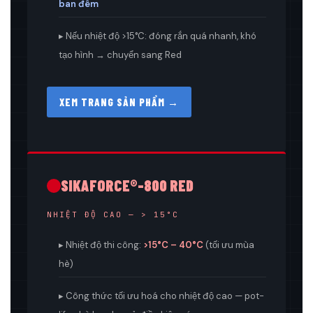
ban đêm
▸ Nếu nhiệt độ >15°C: đóng rắn quá nhanh, khó
tạo hình → chuyển sang Red
XEM TRANG SẢN PHẨM →
SIKAFORCE®-800 RED
NHIỆT ĐỘ CAO — > 15°C
▸ Nhiệt độ thi công:
>15°C – 40°C
(tối ưu mùa
hè)
▸ Công thức tối ưu hoá cho nhiệt độ cao — pot-