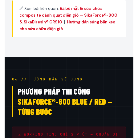
🔗 Xem bài liên quan:
Bả bề mặt & sửa chữa
composite cánh quạt điện gió — SikaForce®-800
& SikaBiresin® CR910
|
Hướng dẫn súng bắn keo
cho sửa chữa điện gió
06 // HƯỚNG DẪN SỬ DỤNG
PHƯƠNG PHÁP THI CÔNG
SIKAFORCE®-800 BLUE / RED —
TỪNG BƯỚC
⚠ WORKING TIME CHỈ 2 PHÚT — CHUẨN BỊ