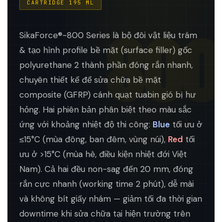
CARTRIDGE 195 ML
800
SikaForce®-800 Series là bộ đôi vật liệu trám
& tạo hình profile bề mặt (surface filler) gốc
polyurethane 2 thành phần đóng rắn nhanh,
chuyên thiết kế để sửa chữa bề mặt
composite (GFRP) cánh quạt tuabin gió bị hư
hỏng. Hai phiên bản phân biệt theo màu sắc
ứng với khoảng nhiệt độ thi công:
Blue
tối ưu ở
≤15°C (mùa đông, ban đêm, vùng núi),
Red
tối
ưu ở >15°C (mùa hè, điều kiện nhiệt đới Việt
Nam). Cả hai đều non-sag đến 20 mm, đóng
rắn cực nhanh (working time 2 phút), dễ mài
và không bít giấy nhám — giảm tối đa thời gian
downtime khi sửa chữa tại hiện trường trên