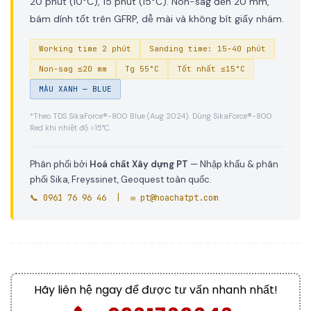
20 phút (10°C), 15 phút (15°C). Non-sag đến 20 mm,
bám dính tốt trên GFRP, dễ mài và không bít giấy nhám.
Working time 2 phút
Sanding time: 15–40 phút
Non-sag ≤20 mm
Tg 55°C
Tốt nhất ≤15°C
MÀU XANH — BLUE
*Theo TDS SikaForce®-800 Blue (Aug 2024). Dùng SikaForce®-800
Red khi nhiệt độ >15°C.
Phân phối bởi
Hoá chất Xây dựng PT
— Nhập khẩu & phân
phối Sika, Freyssinet, Geoquest toàn quốc.
📞 0961 76 96 46 | ✉️ pt@hoachatpt.com
Hãy liên hệ ngay để được tư vấn nhanh nhất!