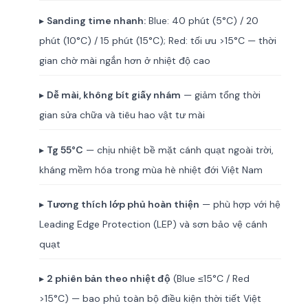
▸
Sanding time nhanh:
Blue: 40 phút (5°C) / 20
phút (10°C) / 15 phút (15°C); Red: tối ưu >15°C — thời
gian chờ mài ngắn hơn ở nhiệt độ cao
▸
Dễ mài, không bít giấy nhám
— giảm tổng thời
gian sửa chữa và tiêu hao vật tư mài
▸
Tg 55°C
— chịu nhiệt bề mặt cánh quạt ngoài trời,
kháng mềm hóa trong mùa hè nhiệt đới Việt Nam
▸
Tương thích lớp phủ hoàn thiện
— phù hợp với hệ
Leading Edge Protection (LEP) và sơn bảo vệ cánh
quạt
▸
2 phiên bản theo nhiệt độ
(Blue ≤15°C / Red
>15°C) — bao phủ toàn bộ điều kiện thời tiết Việt