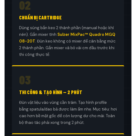
02
CHUẨN BỊ CARTRIDGE
Dùng súng bắn keo 2 thành phần (manual hoặc khí
nén). Gắn mixer tĩnh
Sulzer MixPac™ Quadro MGQ
08-20T
. Đùn keo không có mixer để cân bằng mức
2 thành phần. Gắn mixer và bỏ vài cm đầu trước khi
thi công thực tế.
03
THI CÔNG & TẠO HÌNH — 2 PHÚT
Đùn vật liệu vào vùng cần trám. Tạo hình profile
bằng spatula/dao bả được làm ẩm nhẹ. Mục tiêu: hơi
cao hơn bề mặt gốc để còn lượng dư cho mài. Toàn
bộ thao tác phải xong trong 2 phút.