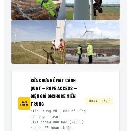
SỬA CHỮA BỀ MẶT CÁNH
QUẠT — ROPE ACCESS —
ĐIỆN GIÓ ONSHORE MIỀN
HOÀN THÀNH
ROPE
TRUNG
ACCESS
Miền Trung VN | Mài bỏ vùng
hư hỏng · trám
SikaForce®-800 Red (>15°C)
· phủ LEP hoàn thiện