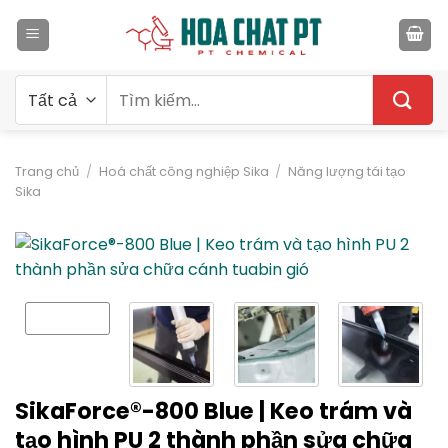
Bỏ
qua
nội
dung
Tìm
kiếm:
Trang chủ
/
Hoá chất công nghiệp Sika
/
Năng lượng tái tạo
Sika
SikaForce®-800 Blue | Keo trám và
tạo hình PU 2 thành phần sửa chữa