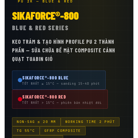
PU 2K — BLUE & RED
SIKAFORCE®-800
BLUE & RED SERIES
KEO TRÁM & TẠO HÌNH PROFILE PU 2 THÀNH
PHẦN — SỬA CHỮA BỀ MẶT COMPOSITE CÁNH
QUẠT TUABIN GIÓ
SIKAFORCE®-800 BLUE
TỐT NHẤT ≤ 15°C — sanding 15–40 phút
SIKAFORCE®-800 RED
TỐT NHẤT > 15°C — phiên bản nhiệt đới
NON-SAG ≤ 20 MM
WORKING TIME 2 PHÚT
TG 55°C
GFRP COMPOSITE