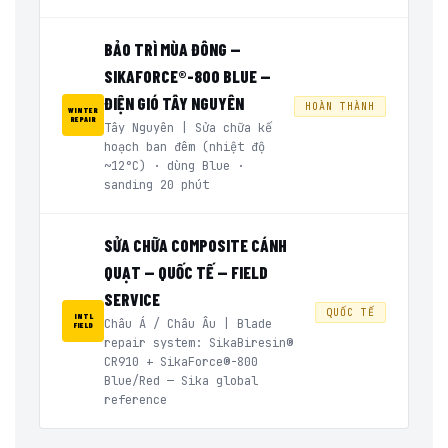
BẢO TRÌ MÙA ĐÔNG —
SIKAFORCE®-800 BLUE —
ĐIỆN GIÓ TÂY NGUYÊN
HOÀN THÀNH
WINTER
REPAIR
Tây Nguyên | Sửa chữa kế
hoạch ban đêm (nhiệt độ
~12°C) · dùng Blue ·
sanding 20 phút
SỬA CHỮA COMPOSITE CÁNH
QUẠT — QUỐC TẾ — FIELD
SERVICE
QUỐC TẾ
INTL
Châu Á / Châu Âu | Blade
FIELD
repair system: SikaBiresin®
CR910 + SikaForce®-800
Blue/Red — Sika global
reference