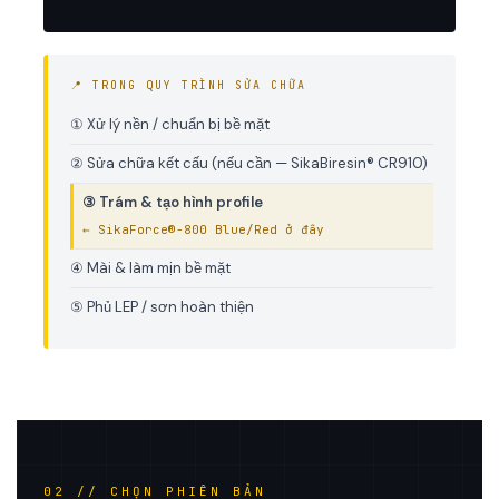
📍 TRONG QUY TRÌNH SỬA CHỮA
① Xử lý nền / chuẩn bị bề mặt
② Sửa chữa kết cấu (nếu cần — SikaBiresin® CR910)
③ Trám & tạo hình profile
← SikaForce®-800 Blue/Red ở đây
④ Mài & làm mịn bề mặt
⑤ Phủ LEP / sơn hoàn thiện
02 // CHỌN PHIÊN BẢN