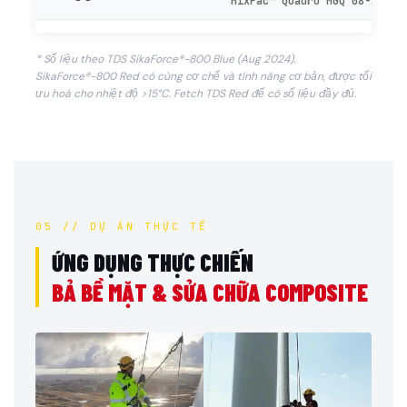
MixPac™ Quadro MGQ 08-20T
* Số liệu theo TDS SikaForce®-800 Blue (Aug 2024).
SikaForce®-800 Red có cùng cơ chế và tính năng cơ bản, được tối
ưu hoá cho nhiệt độ >15°C. Fetch TDS Red để có số liệu đầy đủ.
05 // DỰ ÁN THỰC TẾ
ỨNG DỤNG THỰC CHIẾN
BẢ BỀ MẶT & SỬA CHỮA COMPOSITE