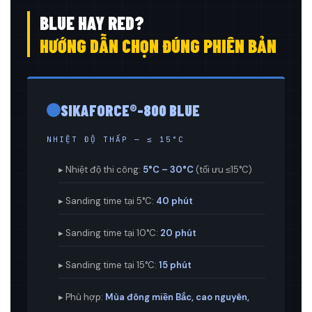
BLUE HAY RED?
HƯỚNG DẪN CHỌN ĐÚNG PHIÊN BẢN
SIKAFORCE®-800 BLUE
NHIỆT ĐỘ THẤP — ≤ 15°C
▸ Nhiệt độ thi công:
5°C – 30°C
(tối ưu ≤15°C)
▸ Sanding time tại 5°C:
40 phút
▸ Sanding time tại 10°C:
20 phút
▸ Sanding time tại 15°C:
15 phút
▸ Phù hợp:
Mùa đông miền Bắc, cao nguyên,