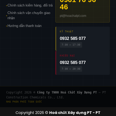
46
Chính sách kiểm hàng, đổi trả
▸
Chính sách vận chuyển giao
pt@hoachatpt.com
▸
nhận
Hướng dẫn thanh toán
▸
KỸ THUẬT
0932 585 077
7:30 – 17:30
KHIẾU NẠI
0932 585 077
7:30 – 20:30
Copyright 2026 ©
Công ty TNHH Hoá Chất Xây Dựng PT
— PT
Construction Chemicals Co., Ltd.
NHÀ PHÂN PHỐI TOÀN QUỐC
Copyright 2026 ©
Hoá chất Xây dựng PT - PT