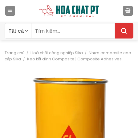
Bỏ
qua
nội
dung
Tìm
kiếm:
Trang chủ
/
Hoá chất công nghiệp Sika
/
Nhựa composite cao
cấp Sika
/
Keo kết dính Composite | Composite Adhesives