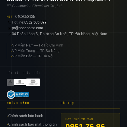
PT Construction Chemicals Co., Ltd.
0402052135
MST
📞
Hotline:
0932 585 077
✉️
pt@hoachatpt.com
04 Phần Lăng 3, Phường An Khê, TP. Đà Nẵng, Việt Nam
📍
VP Miền Nam — TP. Hồ Chí Minh
▸
VP Miền Trung — TP. Đà Nẵng
▸
VP Miền Bắc — TP. Hà Nội
▸
ĐỐI TÁC PHÂN PHỐI
CHÍNH SÁCH
HỖ TRỢ
Chính sách bảo hành
▸
HOTLINE TƯ VẤN
Chính sách bảo mật thông tin
0961 76 96
▸